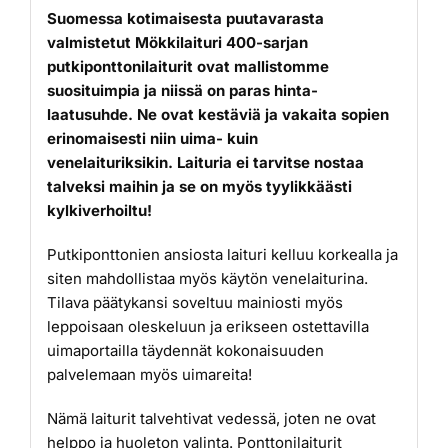
Suomessa kotimaisesta puutavarasta
valmistetut Mökkilaituri 400-sarjan
putkiponttonilaiturit ovat mallistomme
suosituimpia ja niissä on paras hinta-
laatusuhde. Ne ovat kestäviä ja vakaita sopien
erinomaisesti niin uima- kuin
venelaituriksikin. Laituria ei tarvitse nostaa
talveksi maihin ja se on myös tyylikkäästi
kylkiverhoiltu!
Putkiponttonien ansiosta laituri kelluu korkealla ja
siten mahdollistaa myös käytön venelaiturina.
Tilava päätykansi soveltuu mainiosti myös
leppoisaan oleskeluun ja erikseen ostettavilla
uimaportailla täydennät kokonaisuuden
palvelemaan myös uimareita!
Nämä laiturit talvehtivat vedessä, joten ne ovat
helppo ja huoleton valinta. Ponttonilaiturit