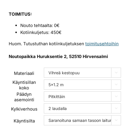
TOIMITUS:
Nouto tehtaalta: 0€
Kotiinkuljetus: 450€
Huom. Tutustuthan kotiinkuljetuksen
toimitusehtoihin
Noutopaikka Huruksentie 2, 52510 Hirvensalmi
Materiaali

Käyntisillan

koko
Päädyn

asemointi
Kylkiverhous

Käyntisilta
