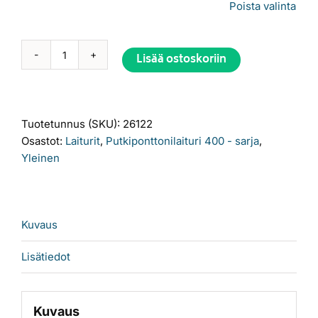
Poista valinta
Lisää ostoskoriin
6
x
2,4
Alternative:
metriä
Tuotetunnus (SKU):
26122
400
Osastot:
Laiturit
,
Putkiponttonilaituri 400 - sarja
,
mm
Yleinen
putkiponttonilaituri
määrä
Kuvaus
Lisätiedot
Kuvaus