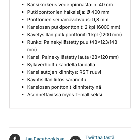
Kansikorkeus vedenpinnasta: n. 40 cm
Putkiponttonien halkaisija: Ø 400 mm
Ponttonien seinämävahvuus: 9,8 mm
Kansiosan putkiponttonit: 2 kpl (6000 mm)
Kävelysillan putkiponttonit: 1 kpl (1200 mm)
Runko: Painekyllästetty puu (48×123/148
mm)
Kansi: Painekyllästetty lauta (28×120 mm)
Kylkiverhoiltu kahdella laudalla
Kansilautojen kiinnitys: RST ruuvi
Käyntisillan liitos saranoitu
Kansiosan ponttonit kiinnitettyinä
Asennettavissa myös T-malliseksi
Twiittaa tästä
Jaa Facebookissa