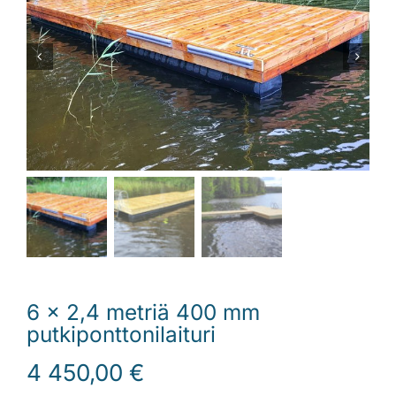
Laiturit
Valmistajat
Rahoitus
Asiakaskokemuksia
6 x 2,4 metriä 400 mm
putkiponttonilaituri
4 450,00
€