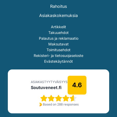
Rahoitus
Asiakaskokemuksia
Artikkelit
Takuuehdot
Palautus ja reklamaatio
Maksutavat
Toimitusehdot
Rekisteri- ja tietosuojaseloste
Evästekäytännöt
ASIAKASTYYTYVÄISYYS
4.6
Soutuveneet.fi
Based on 288 responses