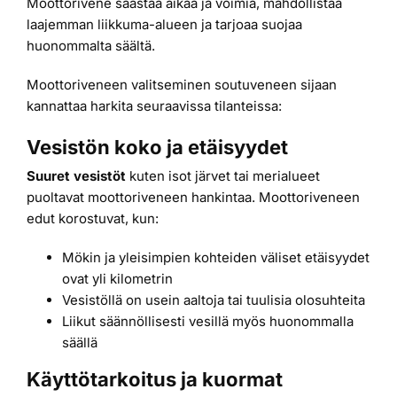
Moottorivene säästää aikaa ja voimia, mahdollistaa
laajemman liikkuma-alueen ja tarjoaa suojaa
huonommalta säältä.
Moottoriveneen valitseminen soutuveneen sijaan
kannattaa harkita seuraavissa tilanteissa:
Vesistön koko ja etäisyydet
Suuret vesistöt
kuten isot järvet tai merialueet
puoltavat moottoriveneen hankintaa. Moottoriveneen
edut korostuvat, kun:
Mökin ja yleisimpien kohteiden väliset etäisyydet
ovat yli kilometrin
Vesistöllä on usein aaltoja tai tuulisia olosuhteita
Liikut säännöllisesti vesillä myös huonommalla
säällä
Käyttötarkoitus ja kuormat