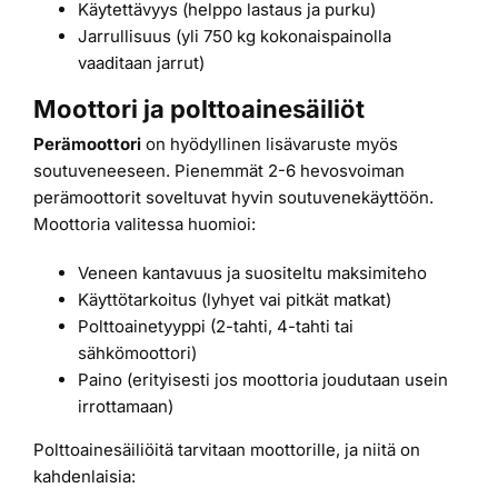
Käytettävyys (helppo lastaus ja purku)
Jarrullisuus (yli 750 kg kokonaispainolla
vaaditaan jarrut)
Moottori ja polttoainesäiliöt
Perämoottori
on hyödyllinen lisävaruste myös
soutuveneeseen. Pienemmät 2-6 hevosvoiman
perämoottorit soveltuvat hyvin soutuvenekäyttöön.
Moottoria valitessa huomioi:
Veneen kantavuus ja suositeltu maksimiteho
Käyttötarkoitus (lyhyet vai pitkät matkat)
Polttoainetyyppi (2-tahti, 4-tahti tai
sähkömoottori)
Paino (erityisesti jos moottoria joudutaan usein
irrottamaan)
Polttoainesäiliöitä tarvitaan moottorille, ja niitä on
kahdenlaisia: