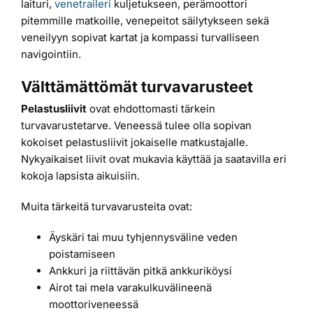
laituri,
venetraileri
kuljetukseen, perämoottori
pitemmille matkoille, venepeitot säilytykseen sekä
veneilyyn sopivat kartat ja kompassi turvalliseen
navigointiin.
Välttämättömät turvavarusteet
Pelastusliivit
ovat ehdottomasti tärkein
turvavarustetarve. Veneessä tulee olla sopivan
kokoiset pelastusliivit jokaiselle matkustajalle.
Nykyaikaiset liivit ovat mukavia käyttää ja saatavilla eri
kokoja lapsista aikuisiin.
Muita tärkeitä turvavarusteita ovat:
Äyskäri tai muu tyhjennysväline veden
poistamiseen
Ankkuri ja riittävän pitkä ankkuriköysi
Airot tai mela varakulkuvälineenä
moottoriveneessä