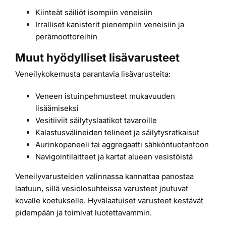
Kiinteät säiliöt isompiin veneisiin
Irralliset kanisterit pienempiin veneisiin ja
perämoottoreihin
Muut hyödylliset lisävarusteet
Veneilykokemusta parantavia lisävarusteita:
Veneen istuinpehmusteet mukavuuden
lisäämiseksi
Vesitiiviit säilytyslaatikot tavaroille
Kalastusvälineiden telineet ja säilytysratkaisut
Aurinkopaneeli tai aggregaatti sähköntuotantoon
Navigointilaitteet ja kartat alueen vesistöistä
Veneilyvarusteiden valinnassa kannattaa panostaa
laatuun, sillä vesiolosuhteissa varusteet joutuvat
kovalle koetukselle. Hyvälaatuiset varusteet kestävät
pidempään ja toimivat luotettavammin.