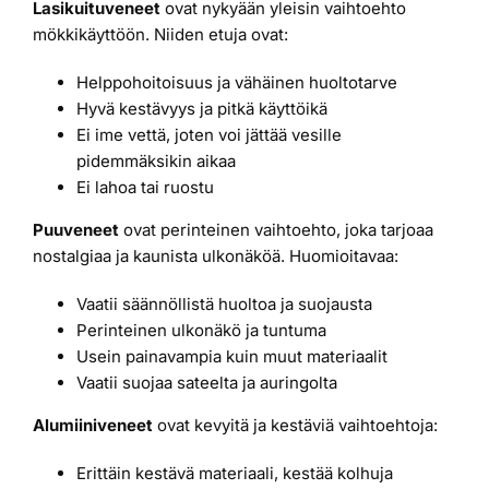
Lasikuituveneet
ovat nykyään yleisin vaihtoehto
mökkikäyttöön. Niiden etuja ovat:
Helppohoitoisuus ja vähäinen huoltotarve
Hyvä kestävyys ja pitkä käyttöikä
Ei ime vettä, joten voi jättää vesille
pidemmäksikin aikaa
Ei lahoa tai ruostu
Puuveneet
ovat perinteinen vaihtoehto, joka tarjoaa
nostalgiaa ja kaunista ulkonäköä. Huomioitavaa:
Vaatii säännöllistä huoltoa ja suojausta
Perinteinen ulkonäkö ja tuntuma
Usein painavampia kuin muut materiaalit
Vaatii suojaa sateelta ja auringolta
Alumiiniveneet
ovat kevyitä ja kestäviä vaihtoehtoja:
Erittäin kestävä materiaali, kestää kolhuja