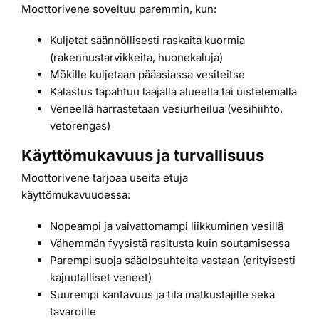
Moottorivene soveltuu paremmin, kun:
Kuljetat säännöllisesti raskaita kuormia
(rakennustarvikkeita, huonekaluja)
Mökille kuljetaan pääasiassa vesiteitse
Kalastus tapahtuu laajalla alueella tai uistelemalla
Veneellä harrastetaan vesiurheilua (vesihiihto,
vetorengas)
Käyttömukavuus ja turvallisuus
Moottorivene tarjoaa useita etuja
käyttömukavuudessa:
Nopeampi ja vaivattomampi liikkuminen vesillä
Vähemmän fyysistä rasitusta kuin soutamisessa
Parempi suoja sääolosuhteita vastaan (erityisesti
kajuutalliset veneet)
Suurempi kantavuus ja tila matkustajille sekä
tavaroille