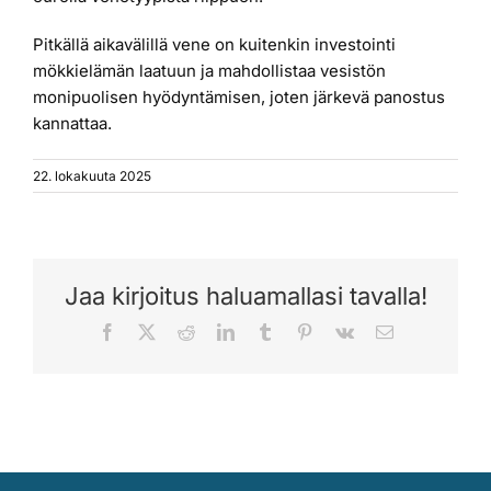
Pitkällä aikavälillä vene on kuitenkin investointi
mökkielämän laatuun ja mahdollistaa vesistön
monipuolisen hyödyntämisen, joten järkevä panostus
kannattaa.
22. lokakuuta 2025
Jaa kirjoitus haluamallasi tavalla!
Facebook
X
Reddit
LinkedIn
Tumblr
Pinterest
Vk
Sähköposti