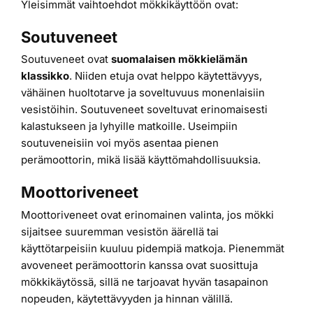
Yleisimmät vaihtoehdot mökkikäyttöön ovat:
Soutuveneet
Soutuveneet ovat
suomalaisen mökkielämän
klassikko
. Niiden etuja ovat helppo käytettävyys,
vähäinen huoltotarve ja soveltuvuus monenlaisiin
vesistöihin. Soutuveneet soveltuvat erinomaisesti
kalastukseen ja lyhyille matkoille. Useimpiin
soutuveneisiin voi myös asentaa pienen
perämoottorin, mikä lisää käyttömahdollisuuksia.
Moottoriveneet
Moottoriveneet ovat erinomainen valinta, jos mökki
sijaitsee suuremman vesistön äärellä tai
käyttötarpeisiin kuuluu pidempiä matkoja. Pienemmät
avoveneet perämoottorin kanssa ovat suosittuja
mökkikäytössä, sillä ne tarjoavat hyvän tasapainon
nopeuden, käytettävyyden ja hinnan välillä.