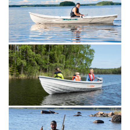
Laiturit
Valmistajat
Rahoitus
Asiakaskokemuksia