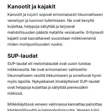
Kanootit ja kajakit
Kanootit ja
kajakit
sopivat erinomaisesti liikunnalliseen
veneilyyn ja luonnon tutkimiseen. Ne ovat kevyitä
kuljettaa, helppoja säilyttää ja tarjoavat
mahdollisuuden päästä matalille vesialueille. Erityisesti
kajakit ovat kasvattaneet suosiotaan mökkiveneinä
niiden monipuolisuuden vuoksi.
SUP-laudat
SUP-laudat eli melontalaudat ovat uusin tulokas
mökkivesillä. Ne ovat erinomainen vaihtoehto
liikunnalliseen vesillä liikkumiseen ja soveltuvat hyvin
myös lapsille. Nykyaikaiset ilmatäytteiset SUP-laudat
ovat helppoja kuljettaa ja säilyttää pienessäkin
mökissä.
Mökkikäytössä veneen valinnassa kannattaa painottaa
käytännöllisyyttä ja helppohoitoisuutta. Veneen tulisi