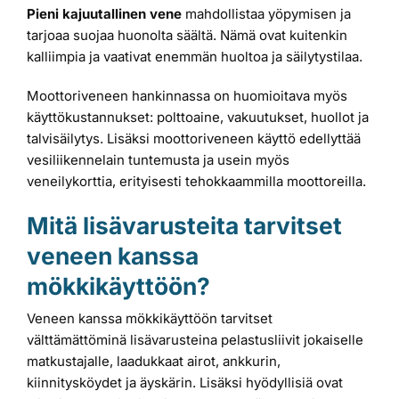
Pieni kajuutallinen vene
mahdollistaa yöpymisen ja
tarjoaa suojaa huonolta säältä. Nämä ovat kuitenkin
kalliimpia ja vaativat enemmän huoltoa ja säilytystilaa.
Moottoriveneen hankinnassa on huomioitava myös
käyttökustannukset: polttoaine, vakuutukset, huollot ja
talvisäilytys. Lisäksi moottoriveneen käyttö edellyttää
vesiliikennelain tuntemusta ja usein myös
veneilykorttia, erityisesti tehokkaammilla moottoreilla.
Mitä lisävarusteita tarvitset
veneen kanssa
mökkikäyttöön?
Veneen kanssa mökkikäyttöön tarvitset
välttämättöminä lisävarusteina pelastusliivit jokaiselle
matkustajalle, laadukkaat airot, ankkurin,
kiinnitysköydet ja äyskärin. Lisäksi hyödyllisiä ovat