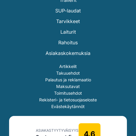
SUP-laudat
Tarvikkeet
Laiturit
Rahoitus
Asiakaskokemuksia
Artikkelit
Takuuehdot
Palautus ja reklamaatio
Maksutavat
Toimitusehdot
Rekisteri- ja tietosuojaseloste
Evästekäytännöt
ASIAKASTYYTYVÄISYYS
4.6