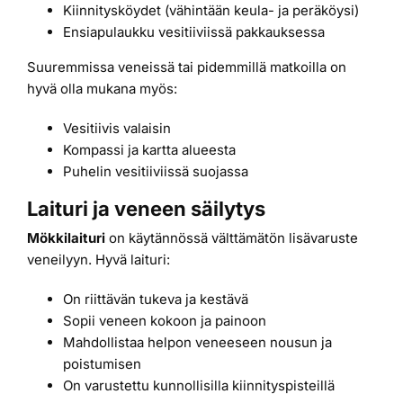
Kiinnitysköydet (vähintään keula- ja peräköysi)
Ensiapulaukku vesitiiviissä pakkauksessa
Suuremmissa veneissä tai pidemmillä matkoilla on
hyvä olla mukana myös:
Vesitiivis valaisin
Kompassi ja kartta alueesta
Puhelin vesitiiviissä suojassa
Laituri ja veneen säilytys
Mökkilaituri
on käytännössä välttämätön lisävaruste
veneilyyn. Hyvä laituri:
On riittävän tukeva ja kestävä
Sopii veneen kokoon ja painoon
Mahdollistaa helpon veneeseen nousun ja
poistumisen
On varustettu kunnollisilla kiinnityspisteillä