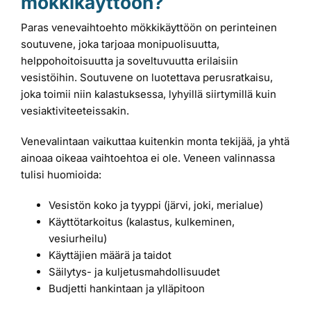
mökkikäyttöön?
Paras venevaihtoehto mökkikäyttöön on perinteinen
soutuvene, joka tarjoaa monipuolisuutta,
helppohoitoisuutta ja soveltuvuutta erilaisiin
vesistöihin. Soutuvene on luotettava perusratkaisu,
joka toimii niin kalastuksessa, lyhyillä siirtymillä kuin
vesiaktiviteeteissakin.
Venevalintaan vaikuttaa kuitenkin monta tekijää, ja yhtä
ainoaa oikeaa vaihtoehtoa ei ole. Veneen valinnassa
tulisi huomioida:
Vesistön koko ja tyyppi (järvi, joki, merialue)
Käyttötarkoitus (kalastus, kulkeminen,
vesiurheilu)
Käyttäjien määrä ja taidot
Säilytys- ja kuljetusmahdollisuudet
Budjetti hankintaan ja ylläpitoon