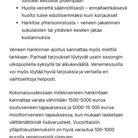
tuotteet kestävät pidempään
Huolla venettä säännöllisesti – ennaltaehkäisevä
huolto tulee edullisemmaksi kuin korjaukset
Harkitse yhteisomistusta – veneen jakaminen
sukulaisten tai ystävien kesken jakaa
kustannuksia
Veneen hankinnan ajoitus kannattaa myös miettiä
tarkkaan. Parhaat tarjoukset löytyvät usein sesongin
ulkopuolella syksyllä tai alkukeväällä. Venemessuilla
voi myös löytää hyviä tarjouksia ja vertailla eri
vaihtoehtoja helposti.
Kokonaisuudessaan mökkiveneen hankintaan
kannattaa varata vähintään 1500-5000 euroa
soutuveneen tapauksessa ja 5000-15 000 euroa
moottoriveneen tapauksessa, kun mukaan lasketaan
välttämättömät lisävarusteet. Vuosittaisiin
ylläpitokustannuksiin on hyvä varautua 100-1000
eurolla venetyypistä riippuen.