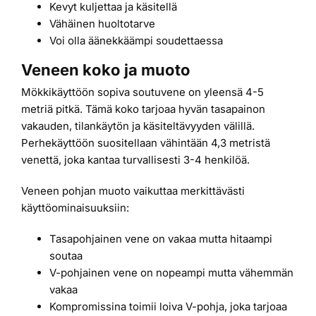
Kevyt kuljettaa ja käsitellä
Vähäinen huoltotarve
Voi olla äänekkäämpi soudettaessa
Veneen koko ja muoto
Mökkikäyttöön sopiva soutuvene on yleensä 4-5
metriä pitkä. Tämä koko tarjoaa hyvän tasapainon
vakauden, tilankäytön ja käsiteltävyyden välillä.
Perhekäyttöön suositellaan vähintään 4,3 metristä
venettä, joka kantaa turvallisesti 3-4 henkilöä.
Veneen pohjan muoto vaikuttaa merkittävästi
käyttöominaisuuksiin:
Tasapohjainen vene on vakaa mutta hitaampi
soutaa
V-pohjainen vene on nopeampi mutta vähemmän
vakaa
Kompromissina toimii loiva V-pohja, joka tarjoaa