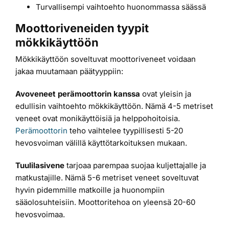
Turvallisempi vaihtoehto huonommassa säässä
Moottoriveneiden tyypit
mökkikäyttöön
Mökkikäyttöön soveltuvat moottoriveneet voidaan
jakaa muutamaan päätyyppiin:
Avoveneet perämoottorin kanssa
ovat yleisin ja
edullisin vaihtoehto mökkikäyttöön. Nämä 4-5 metriset
veneet ovat monikäyttöisiä ja helppohoitoisia.
Perämoottorin
teho vaihtelee tyypillisesti 5-20
hevosvoiman välillä käyttötarkoituksen mukaan.
Tuulilasivene
tarjoaa parempaa suojaa kuljettajalle ja
matkustajille. Nämä 5-6 metriset veneet soveltuvat
hyvin pidemmille matkoille ja huonompiin
sääolosuhteisiin. Moottoritehoa on yleensä 20-60
hevosvoimaa.