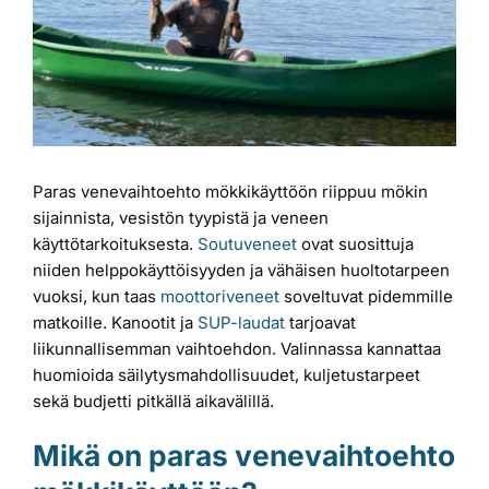
Paras venevaihtoehto mökkikäyttöön riippuu mökin
sijainnista, vesistön tyypistä ja veneen
käyttötarkoituksesta.
Soutuveneet
ovat suosittuja
niiden helppokäyttöisyyden ja vähäisen huoltotarpeen
vuoksi, kun taas
moottoriveneet
soveltuvat pidemmille
matkoille. Kanootit ja
SUP-laudat
tarjoavat
liikunnallisemman vaihtoehdon. Valinnassa kannattaa
huomioida säilytysmahdollisuudet, kuljetustarpeet
sekä budjetti pitkällä aikavälillä.
Mikä on paras venevaihtoehto