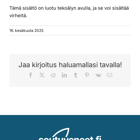
Tämä sisältö on luotu tekoälyn avulla, ja se voi sisältää
virheitä.
16. kesäkuuta 2025
Jaa kirjoitus haluamallasi tavalla!
Facebook
X
Reddit
LinkedIn
Tumblr
Pinterest
Vk
Sähköposti