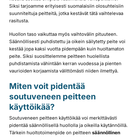
Siksi tarjoamme erityisesti suomalaisiin olosuhteisiin
suunniteltuja peitteitä, jotka kestävät tätä vaihtelevaa
rasitusta.
Huollon taso vaikuttaa myös vaihtovälin pituuteen.
Säännöllisesti puhdistettu ja oikein säilytetty peite voi
kestää jopa kaksi vuotta pidempään kuin huoltamaton
peite. Siksi suosittelemme peitteen huolellista
puhdistamista vähintään kerran vuodessa ja pienten
vaurioiden korjaamista välittömästi niiden ilmettyä.
Miten voit pidentää
soutuveneen peitteen
käyttöikää?
Soutuveneen peitteen käyttöikää voi merkittävästi
pidentää säännöllisellä huollolla ja oikeilla käytännöillä.
Tärkein huoltotoimenpide on peitteen
säännöllinen