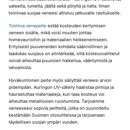
sateelta, lumelta, jäältä sekä pölyltä ja lialta. Ilman
toimivaa suojaa veneesi altistuu jatkuvalle rasitukselle.
Toimiva venepeite
estää kosteuden kertymisen
veneen sisälle, mikä voisi muuten johtaa
homevaurioihin ja materiaalien heikkenemiseen.
Erityisesti puuveneiden kohdalla säännöllinen ja
laadukas suojaus on elintärkeää, sillä kosteusvaihtelut
voivat aiheuttaa puuosien halkeilua, vääntymistä ja
lahoamista.
Hyväkuntoinen peite myös säilyttää veneesi arvon
pidempään. Auringon UV-säteily haalistaa pintoja ja
haurastuttaa materiaaleja, kun taas kosteus voi
aiheuttaa metalliosien ruostumista. Tarjoamme
veneeseesi sopivia peitteitä, jotka on suunniteltu
kestämään Suomen olosuhteissa ja tarjoamaan
täydellisen suojan ympäri vuoden.