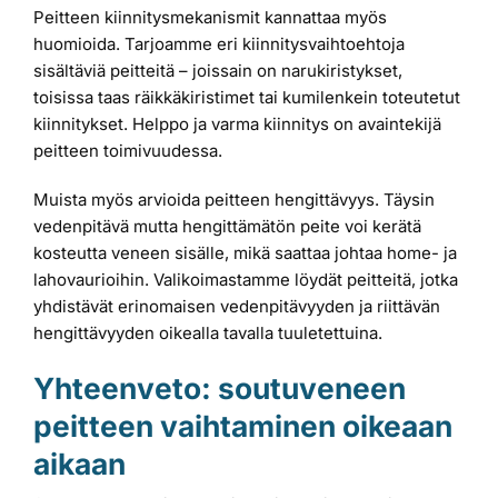
Peitteen kiinnitysmekanismit kannattaa myös
huomioida. Tarjoamme eri kiinnitysvaihtoehtoja
sisältäviä peitteitä – joissain on narukiristykset,
toisissa taas räikkäkiristimet tai kumilenkein toteutetut
kiinnitykset. Helppo ja varma kiinnitys on avaintekijä
peitteen toimivuudessa.
Muista myös arvioida peitteen hengittävyys. Täysin
vedenpitävä mutta hengittämätön peite voi kerätä
kosteutta veneen sisälle, mikä saattaa johtaa home- ja
lahovaurioihin. Valikoimastamme löydät peitteitä, jotka
yhdistävät erinomaisen vedenpitävyyden ja riittävän
hengittävyyden oikealla tavalla tuuletettuina.
Yhteenveto: soutuveneen
peitteen vaihtaminen oikeaan
aikaan