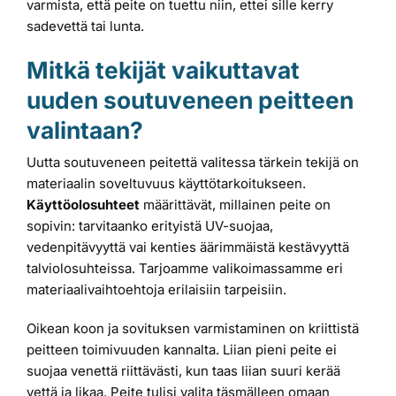
varmista, että peite on tuettu niin, ettei sille kerry
sadevettä tai lunta.
Mitkä tekijät vaikuttavat
uuden soutuveneen peitteen
valintaan?
Uutta soutuveneen peitettä valitessa tärkein tekijä on
materiaalin soveltuvuus käyttötarkoitukseen.
Käyttöolosuhteet
määrittävät, millainen peite on
sopivin: tarvitaanko erityistä UV-suojaa,
vedenpitävyyttä vai kenties äärimmäistä kestävyyttä
talviolosuhteissa. Tarjoamme valikoimassamme eri
materiaalivaihtoehtoja erilaisiin tarpeisiin.
Oikean koon ja sovituksen varmistaminen on kriittistä
peitteen toimivuuden kannalta. Liian pieni peite ei
suojaa venettä riittävästi, kun taas liian suuri kerää
vettä ja likaa. Peite tulisi valita täsmälleen omaan