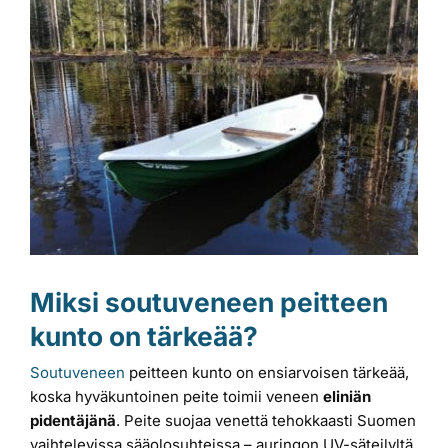
kuvaa
Laiturit
isompana
Valmistajat
Rahoitus
Asiakaskokemuksia
Miksi soutuveneen peitteen
kunto on tärkeää?
Soutuveneen
peitteen kunto on ensiarvoisen tärkeää,
koska hyväkuntoinen peite toimii veneen
eliniän
pidentäjänä
. Peite suojaa venettä tehokkaasti Suomen
vaihtelevissa sääolosuhteissa – auringon UV-säteilyltä,