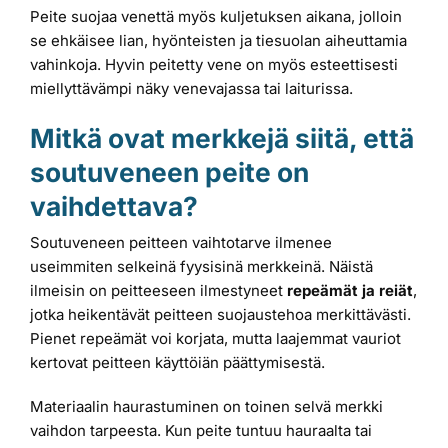
Peite suojaa venettä myös kuljetuksen aikana, jolloin
se ehkäisee lian, hyönteisten ja tiesuolan aiheuttamia
vahinkoja. Hyvin peitetty vene on myös esteettisesti
miellyttävämpi näky venevajassa tai laiturissa.
Mitkä ovat merkkejä siitä, että
soutuveneen peite on
vaihdettava?
Soutuveneen peitteen vaihtotarve ilmenee
useimmiten selkeinä fyysisinä merkkeinä. Näistä
ilmeisin on peitteeseen ilmestyneet
repeämät ja reiät
,
jotka heikentävät peitteen suojaustehoa merkittävästi.
Pienet repeämät voi korjata, mutta laajemmat vauriot
kertovat peitteen käyttöiän päättymisestä.
Materiaalin haurastuminen on toinen selvä merkki
vaihdon tarpeesta. Kun peite tuntuu hauraalta tai