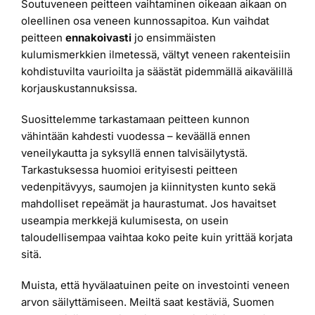
Soutuveneen peitteen vaihtaminen oikeaan aikaan on
oleellinen osa veneen kunnossapitoa. Kun vaihdat
peitteen
ennakoivasti
jo ensimmäisten
kulumismerkkien ilmetessä, vältyt veneen rakenteisiin
kohdistuvilta vaurioilta ja säästät pidemmällä aikavälillä
korjauskustannuksissa.
Suosittelemme tarkastamaan peitteen kunnon
vähintään kahdesti vuodessa – keväällä ennen
veneilykautta ja syksyllä ennen talvisäilytystä.
Tarkastuksessa huomioi erityisesti peitteen
vedenpitävyys, saumojen ja kiinnitysten kunto sekä
mahdolliset repeämät ja haurastumat. Jos havaitset
useampia merkkejä kulumisesta, on usein
taloudellisempaa vaihtaa koko peite kuin yrittää korjata
sitä.
Muista, että hyvälaatuinen peite on investointi veneen
arvon säilyttämiseen. Meiltä saat kestäviä, Suomen