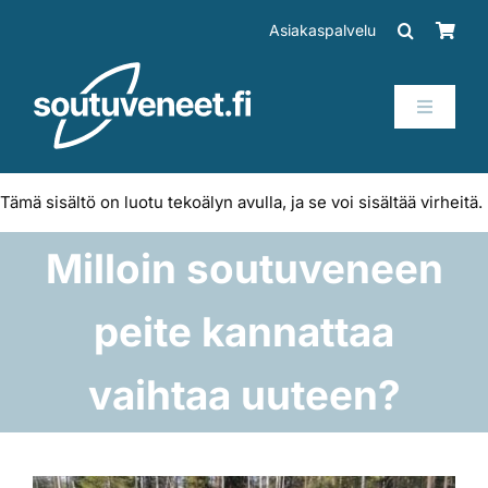
Skip
Asiakaspalvelu
to
content
Toggle
Navigati
Veneet
Tämä sisältö on luotu tekoälyn avulla, ja se voi sisältää virheitä.
Perämoottorit
Milloin soutuveneen
Trailerit
peite kannattaa
SUP-laudat
vaihtaa uuteen?
Tarvikkeet
Katso