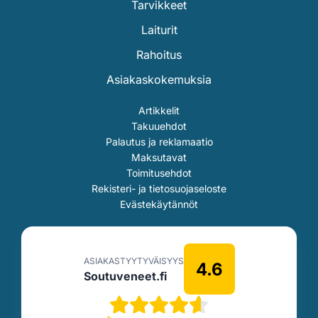
Tarvikkeet
Laiturit
Rahoitus
Asiakaskokemuksia
Artikkelit
Takuuehdot
Palautus ja reklamaatio
Maksutavat
Toimitusehdot
Rekisteri- ja tietosuojaseloste
Evästekäytännöt
ASIAKASTYYTYVÄISYYS
4.6
Soutuveneet.fi