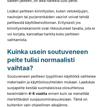
sateen jälkeen, on aika hankkia uusi peite.
Lisäksi peitteen kiinnitysten, kuten vetoketjujen,
nauhojen tai purjerenkaiden vauriot voivat tehdä
peitteestä käyttökelvottoman. Erityisesti jos
kiinnitysmekanismit ovat rikkoutuneet tavalla, jota ei
voi korjata, kannattaa harkita koko peitteen
vaihtamista.
Kuinka usein soutuveneen
peite tulisi normaalisti
vaihtaa?
Soutuveneen peitteen tyypillinen käyttöikä vaihtelee
materiaalin ja käyttöolosuhteiden mukaan. Laadukas
suojapeite kestää suomalaisissa olosuhteissa
keskimäärin
4-6 vuotta
ennen kuin se menettää
merkittävästi suojausominaisuuksiaan. Tämä on
kuitenkin vain ohjeellinen aikajänne.