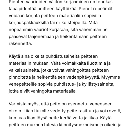
Pienten vaurioiden välitön korjaaminen on tehokas
tapa pidentää peitteen käyttöikää. Pienet repeämät
voidaan korjata peitteen materiaaliin sopivilla
korjauspakkauksilla tai erikoisteipeillä. Mitä
nopeammin vauriot korjataan, sitä vähemmän ne
pääsevät laajenemaan ja heikentämään peitteen
rakennetta.
Käytä aina oikeita puhdistusaineita peitteen
materiaalin mukaan. Vältä voimakkaita liuottimia ja
valkaisuaineita, jotka voivat vahingoittaa peitteen
pinnoitetta ja heikentää sen vedenpitävyyttä. Myymme
venepeitteille sopivia puhdistus- ja kyllästysaineita,
jotka eivät vahingoita materiaalia.
Varmista myös, että peite on asennettu veneeseen
oikein. Liian tiukalle vedetty peite rasittuu ja voi revetä,
kun taas liian löysä peite kerää vettä ja likaa. Käytä
peitteen mukana tulevia kiinnitysmekanismeja oikein ja