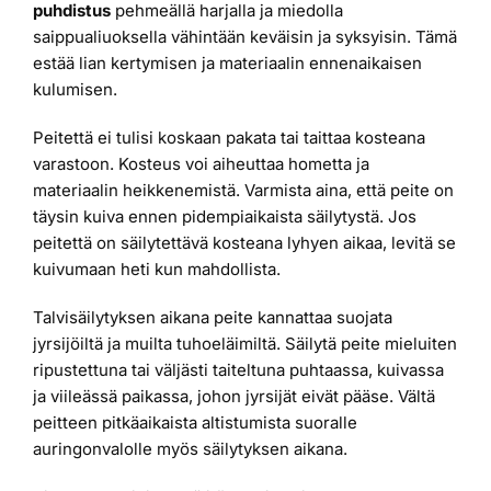
puhdistus
pehmeällä harjalla ja miedolla
saippualiuoksella vähintään keväisin ja syksyisin. Tämä
estää lian kertymisen ja materiaalin ennenaikaisen
kulumisen.
Peitettä ei tulisi koskaan pakata tai taittaa kosteana
varastoon. Kosteus voi aiheuttaa hometta ja
materiaalin heikkenemistä. Varmista aina, että peite on
täysin kuiva ennen pidempiaikaista säilytystä. Jos
peitettä on säilytettävä kosteana lyhyen aikaa, levitä se
kuivumaan heti kun mahdollista.
Talvisäilytyksen aikana peite kannattaa suojata
jyrsijöiltä ja muilta tuhoeläimiltä. Säilytä peite mieluiten
ripustettuna tai väljästi taiteltuna puhtaassa, kuivassa
ja viileässä paikassa, johon jyrsijät eivät pääse. Vältä
peitteen pitkäaikaista altistumista suoralle
auringonvalolle myös säilytyksen aikana.