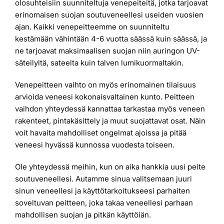
olosuhteisiin suunniteltuja venepeiteitä, jotka tarjoavat
erinomaisen suojan soutuveneellesi useiden vuosien
ajan. Kaikki venepeitteemme on suunniteltu
kestämään vähintään 4-6 vuotta säässä kuin säässä, ja
ne tarjoavat maksimaalisen suojan niin auringon UV-
säteilyltä, sateelta kuin talven lumikuormaltakin.
Venepeitteen vaihto on myös erinomainen tilaisuus
arvioida veneesi kokonaisvaltainen kunto. Peitteen
vaihdon yhteydessä kannattaa tarkastaa myös veneen
rakenteet, pintakäsittely ja muut suojattavat osat. Näin
voit havaita mahdolliset ongelmat ajoissa ja pitää
veneesi hyvässä kunnossa vuodesta toiseen.
Ole yhteydessä meihin, kun on aika hankkia uusi peite
soutuveneellesi. Autamme sinua valitsemaan juuri
sinun veneellesi ja käyttötarkoitukseesi parhaiten
soveltuvan peitteen, joka takaa veneellesi parhaan
mahdollisen suojan ja pitkän käyttöiän.