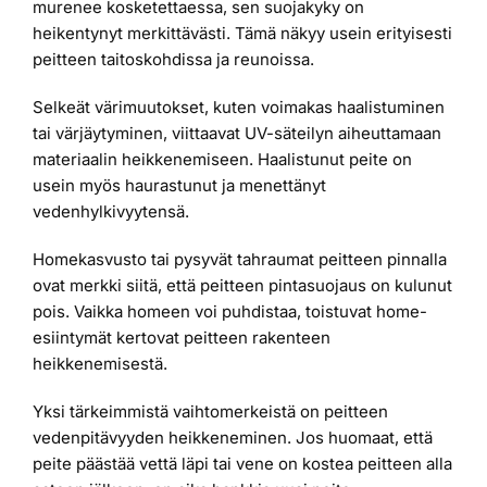
murenee kosketettaessa, sen suojakyky on
heikentynyt merkittävästi. Tämä näkyy usein erityisesti
peitteen taitoskohdissa ja reunoissa.
Selkeät värimuutokset, kuten voimakas haalistuminen
tai värjäytyminen, viittaavat UV-säteilyn aiheuttamaan
materiaalin heikkenemiseen. Haalistunut peite on
usein myös haurastunut ja menettänyt
vedenhylkivyytensä.
Homekasvusto tai pysyvät tahraumat peitteen pinnalla
ovat merkki siitä, että peitteen pintasuojaus on kulunut
pois. Vaikka homeen voi puhdistaa, toistuvat home-
esiintymät kertovat peitteen rakenteen
heikkenemisestä.
Yksi tärkeimmistä vaihtomerkeistä on peitteen
vedenpitävyyden heikkeneminen. Jos huomaat, että
peite päästää vettä läpi tai vene on kostea peitteen alla