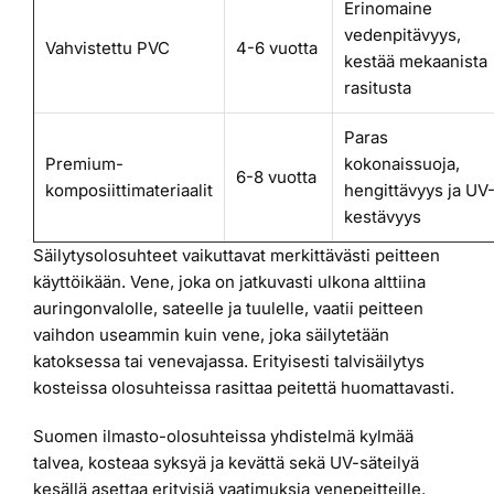
Erinomaine
vedenpitävyys,
Vahvistettu PVC
4-6 vuotta
kestää mekaanista
rasitusta
Paras
Premium-
kokonaissuoja,
6-8 vuotta
komposiittimateriaalit
hengittävyys ja UV
kestävyys
Säilytysolosuhteet vaikuttavat merkittävästi peitteen
käyttöikään. Vene, joka on jatkuvasti ulkona alttiina
auringonvalolle, sateelle ja tuulelle, vaatii peitteen
vaihdon useammin kuin vene, joka säilytetään
katoksessa tai venevajassa. Erityisesti talvisäilytys
kosteissa olosuhteissa rasittaa peitettä huomattavasti.
Suomen ilmasto-olosuhteissa yhdistelmä kylmää
talvea, kosteaa syksyä ja kevättä sekä UV-säteilyä
kesällä asettaa erityisiä vaatimuksia venepeitteille.