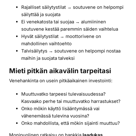
Rajalliset säilytystilat → soutuvene on helpompi
säilyttää ja suojata
Ei venekatosta tai suojaa → alumiininen
soutuvene kestää paremmin säiden vaihtelua
Hyvät säilytystilat → moottorivene on
mahdollinen vaihtoehto
Talvisäilytys → soutuvene on helpompi nostaa
maihin ja suojata talveksi
Mieti pitkän aikavälin tarpeitasi
Venehankinta on usein pitkäaikainen investointi:
Muuttuvatko tarpeesi tulevaisuudessa?
Kasvaako perhe tai muuttuvatko harrastukset?
Onko mökin käyttö lisääntymässä vai
vähenemässä tulevina vuosina?
Onko mahdollista, että mökin sijainti muuttuu?
Monipuolinen ratkaisu on hankkia
laadukas