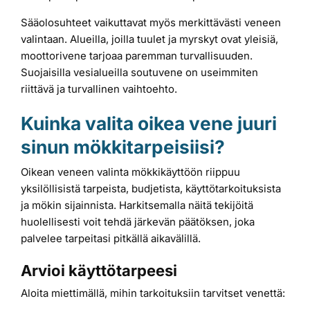
Sääolosuhteet vaikuttavat myös merkittävästi veneen
valintaan. Alueilla, joilla tuulet ja myrskyt ovat yleisiä,
moottorivene tarjoaa paremman turvallisuuden.
Suojaisilla vesialueilla soutuvene on useimmiten
riittävä ja turvallinen vaihtoehto.
Kuinka valita oikea vene juuri
sinun mökkitarpeisiisi?
Oikean veneen valinta mökkikäyttöön riippuu
yksilöllisistä tarpeista, budjetista, käyttötarkoituksista
ja mökin sijainnista. Harkitsemalla näitä tekijöitä
huolellisesti voit tehdä järkevän päätöksen, joka
palvelee tarpeitasi pitkällä aikavälillä.
Arvioi käyttötarpeesi
Aloita miettimällä, mihin tarkoituksiin tarvitset venettä: