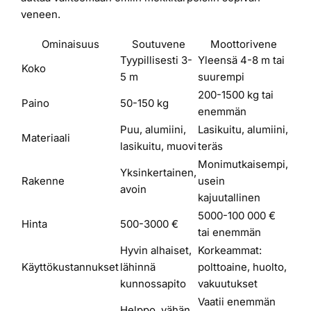
veneen.
Ominaisuus
Soutuvene
Moottorivene
Tyypillisesti 3-
Yleensä 4-8 m tai
Koko
5 m
suurempi
200-1500 kg tai
Paino
50-150 kg
enemmän
Puu, alumiini,
Lasikuitu, alumiini,
Materiaali
lasikuitu, muovi
teräs
Monimutkaisempi,
Yksinkertainen,
Rakenne
usein
avoin
kajuutallinen
5000-100 000 €
Hinta
500-3000 €
tai enemmän
Hyvin alhaiset,
Korkeammat:
Käyttökustannukset
lähinnä
polttoaine, huolto,
kunnossapito
vakuutukset
Vaatii enemmän
Helppo, vähän