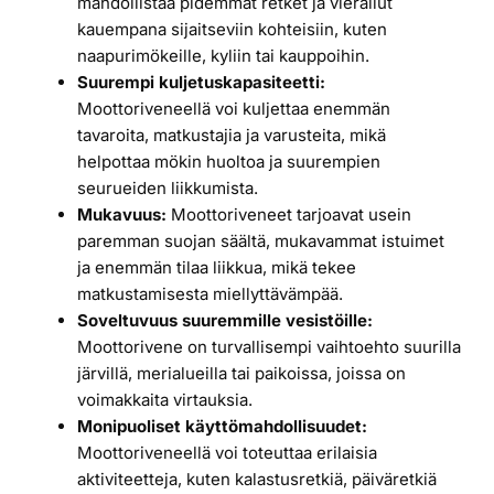
mahdollistaa pidemmät retket ja vierailut
kauempana sijaitseviin kohteisiin, kuten
naapurimökeille, kyliin tai kauppoihin.
Suurempi kuljetuskapasiteetti:
Moottoriveneellä voi kuljettaa enemmän
tavaroita, matkustajia ja varusteita, mikä
helpottaa mökin huoltoa ja suurempien
seurueiden liikkumista.
Mukavuus:
Moottoriveneet tarjoavat usein
paremman suojan säältä, mukavammat istuimet
ja enemmän tilaa liikkua, mikä tekee
matkustamisesta miellyttävämpää.
Soveltuvuus suuremmille vesistöille:
Moottorivene on turvallisempi vaihtoehto suurilla
järvillä, merialueilla tai paikoissa, joissa on
voimakkaita virtauksia.
Monipuoliset käyttömahdollisuudet:
Moottoriveneellä voi toteuttaa erilaisia
aktiviteetteja, kuten kalastusretkiä, päiväretkiä