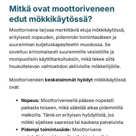
Mitkä ovat moottoriveneen
edut mökkikäytössä?
Moottorivene tarjoaa merkittäviä etuja mökkikäytössä,
erityisesti nopeuden, pidemmän toimintasäteen ja
suuremman kuljetuskapasiteetin muodossa. Se
soveltuu erinomaisesti suuremmille vesistöille ja
monipuolisiin käyttötarkoituksiin, mikä tekee siitä
houkuttelevan vaihtoehdon aktiivisille mökkeilijöille.
Moottoriveneen
keskeisimmät hyödyt
mökkikäytössä
ovat:
Nopeus:
Moottoriveneellä pääsee nopeasti
paikasta toiseen, mikä säästää aikaa pidemmillä
matkoilla. Tämä on erityisen hyödyllistä, jos
mökki sijaitsee saaressa tai kaukana palveluista.
Pidempi toimintasäde:
Moottorivene