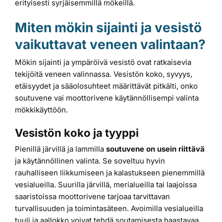
erityisesti syrjäisemmillä mökeillä.
Miten mökin sijainti ja vesistö
vaikuttavat veneen valintaan?
Mökin sijainti ja ympäröivä vesistö ovat ratkaisevia
tekijöitä veneen valinnassa. Vesistön koko, syvyys,
etäisyydet ja sääolosuhteet määrittävät pitkälti, onko
soutuvene vai moottorivene käytännöllisempi valinta
mökkikäyttöön.
Vesistön koko ja tyyppi
Pienillä järvillä ja lammilla
soutuvene on usein riittävä
ja käytännöllinen valinta. Se soveltuu hyvin
rauhalliseen liikkumiseen ja kalastukseen pienemmillä
vesialueilla. Suurilla järvillä, merialueilla tai laajoissa
saaristoissa moottorivene tarjoaa tarvittavan
turvallisuuden ja toimintasäteen. Avoimilla vesialueilla
tuuli ja aallokko voivat tehdä soutamisesta haastavaa