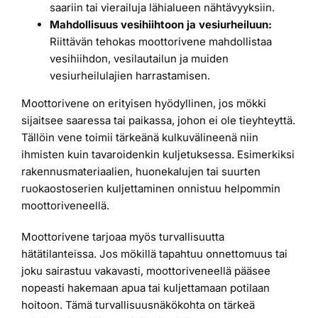
saariin tai vierailuja lähialueen nähtävyyksiin.
Mahdollisuus vesihiihtoon ja vesiurheiluun:
Riittävän tehokas moottorivene mahdollistaa
vesihiihdon, vesilautailun ja muiden
vesiurheilulajien harrastamisen.
Moottorivene on erityisen hyödyllinen, jos mökki
sijaitsee saaressa tai paikassa, johon ei ole tieyhteyttä.
Tällöin vene toimii tärkeänä kulkuvälineenä niin
ihmisten kuin tavaroidenkin kuljetuksessa. Esimerkiksi
rakennusmateriaalien, huonekalujen tai suurten
ruokaostoserien kuljettaminen onnistuu helpommin
moottoriveneellä.
Moottorivene tarjoaa myös turvallisuutta
hätätilanteissa. Jos mökillä tapahtuu onnettomuus tai
joku sairastuu vakavasti, moottoriveneellä pääsee
nopeasti hakemaan apua tai kuljettamaan potilaan
hoitoon. Tämä turvallisuusnäkökohta on tärkeä