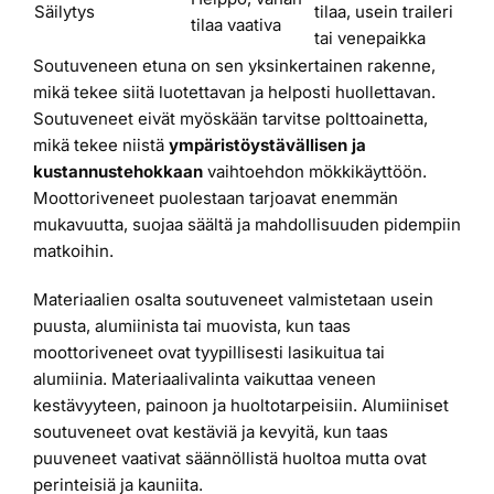
Säilytys
tilaa, usein traileri
tilaa vaativa
tai venepaikka
Soutuveneen etuna on sen yksinkertainen rakenne,
mikä tekee siitä luotettavan ja helposti huollettavan.
Soutuveneet eivät myöskään tarvitse polttoainetta,
mikä tekee niistä
ympäristöystävällisen ja
kustannustehokkaan
vaihtoehdon mökkikäyttöön.
Moottoriveneet puolestaan tarjoavat enemmän
mukavuutta, suojaa säältä ja mahdollisuuden pidempiin
matkoihin.
Materiaalien osalta soutuveneet valmistetaan usein
puusta, alumiinista tai muovista, kun taas
moottoriveneet ovat tyypillisesti lasikuitua tai
alumiinia. Materiaalivalinta vaikuttaa veneen
kestävyyteen, painoon ja huoltotarpeisiin. Alumiiniset
soutuveneet ovat kestäviä ja kevyitä, kun taas
puuveneet vaativat säännöllistä huoltoa mutta ovat
perinteisiä ja kauniita.