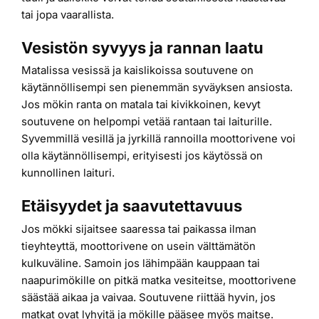
tai jopa vaarallista.
Vesistön syvyys ja rannan laatu
Matalissa vesissä ja kaislikoissa soutuvene on
käytännöllisempi sen pienemmän syväyksen ansiosta.
Jos mökin ranta on matala tai kivikkoinen, kevyt
soutuvene on helpompi vetää rantaan tai laiturille.
Syvemmillä vesillä ja jyrkillä rannoilla moottorivene voi
olla käytännöllisempi, erityisesti jos käytössä on
kunnollinen laituri.
Etäisyydet ja saavutettavuus
Jos mökki sijaitsee saaressa tai paikassa ilman
tieyhteyttä, moottorivene on usein välttämätön
kulkuväline. Samoin jos lähimpään kauppaan tai
naapurimökille on pitkä matka vesiteitse, moottorivene
säästää aikaa ja vaivaa. Soutuvene riittää hyvin, jos
matkat ovat lyhyitä ja mökille pääsee myös maitse.