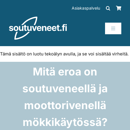
Skip
Asiakaspalvelu
to
content
Toggle
Navigati
Veneet
Tämä sisältö on luotu tekoälyn avulla, ja se voi sisältää virheitä.
Perämoottorit
Mitä eroa on
Trailerit
soutuveneellä ja
SUP-laudat
moottorivenellä
mökkikäytössä?
Tarvikkeet