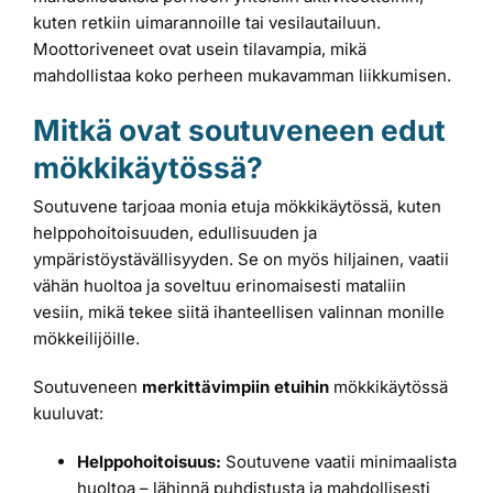
kuten retkiin uimarannoille tai vesilautailuun.
Moottoriveneet ovat usein tilavampia, mikä
mahdollistaa koko perheen mukavamman liikkumisen.
Mitkä ovat soutuveneen edut
mökkikäytössä?
Soutuvene tarjoaa monia etuja mökkikäytössä, kuten
helppohoitoisuuden, edullisuuden ja
ympäristöystävällisyyden. Se on myös hiljainen, vaatii
vähän huoltoa ja soveltuu erinomaisesti mataliin
vesiin, mikä tekee siitä ihanteellisen valinnan monille
mökkeilijöille.
Soutuveneen
merkittävimpiin etuihin
mökkikäytössä
kuuluvat:
Helppohoitoisuus:
Soutuvene vaatii minimaalista
huoltoa – lähinnä puhdistusta ja mahdollisesti