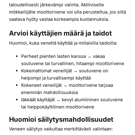
taloudellisesti järkevämpi valinta. Aktiiviselle
mökkeilijälle moottorivene voi olla perusteltua, jos siitä
saatava hyöty vastaa korkeampia kustannuksia.
Arvioi käyttäjien määrä ja taidot
Huomioi, kuka venettä käyttää ja millaisilla taidoilla:
Perheet pienten lasten kanssa → vakaa
soutuvene tai turvallinen, hitaampi moottorivene
Kokemattomat veneilijät → soutuvene on
helpompi ja turvallisempi käyttää
Kokeneet veneilijät → moottorivene tarjoaa
enemmän mahdollisuuksia
Iäkkäät käyttäjät → kevyt alumiininen soutuvene
tai helppokäyttöinen moottorivene
Huomioi säilytysmahdollisuudet
Veneen säilytys vaikuttaa merkittävästi valintaan: