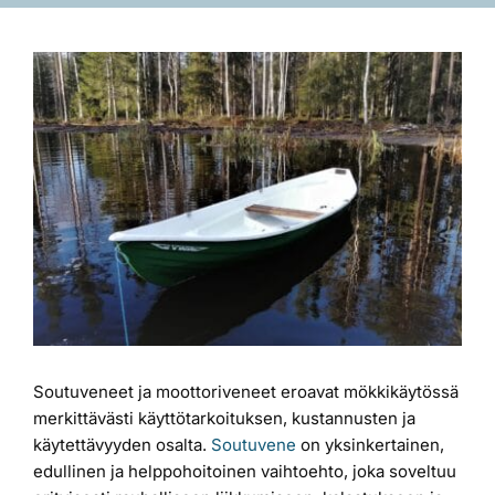
Laiturit
Katso
kuvaa
Valmistajat
isompana
Rahoitus
Asiakaskokemuksia
Soutuveneet ja moottoriveneet eroavat mökkikäytössä
merkittävästi käyttötarkoituksen, kustannusten ja
käytettävyyden osalta.
Soutuvene
on yksinkertainen,
edullinen ja helppohoitoinen vaihtoehto, joka soveltuu