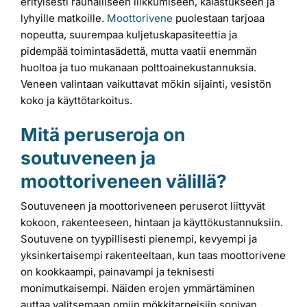
erityisesti rauhalliseen liikkumiseen, kalastukseen ja
lyhyille matkoille.
Moottorivene
puolestaan tarjoaa
nopeutta, suurempaa kuljetuskapasiteettia ja
pidempää toimintasädettä, mutta vaatii enemmän
huoltoa ja tuo mukanaan polttoainekustannuksia.
Veneen valintaan vaikuttavat mökin sijainti, vesistön
koko ja käyttötarkoitus.
Mitä peruseroja on
soutuveneen ja
moottoriveneen välillä?
Soutuveneen ja moottoriveneen peruserot liittyvät
kokoon, rakenteeseen, hintaan ja käyttökustannuksiin.
Soutuvene on tyypillisesti pienempi, kevyempi ja
yksinkertaisempi rakenteeltaan, kun taas moottorivene
on kookkaampi, painavampi ja teknisesti
monimutkaisempi. Näiden erojen ymmärtäminen
auttaa valitsemaan omiin mökkitarpeisiin sopivan