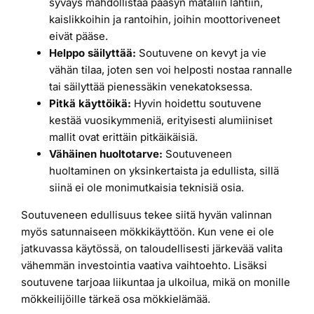
syväys mahdollistaa pääsyn mataliin lahtiin,
kaislikkoihin ja rantoihin, joihin moottoriveneet
eivät pääse.
Helppo säilyttää:
Soutuvene on kevyt ja vie
vähän tilaa, joten sen voi helposti nostaa rannalle
tai säilyttää pienessäkin venekatoksessa.
Pitkä käyttöikä:
Hyvin hoidettu soutuvene
kestää vuosikymmeniä, erityisesti alumiiniset
mallit ovat erittäin pitkäikäisiä.
Vähäinen huoltotarve:
Soutuveneen
huoltaminen on yksinkertaista ja edullista, sillä
siinä ei ole monimutkaisia teknisiä osia.
Soutuveneen edullisuus tekee siitä hyvän valinnan
myös satunnaiseen mökkikäyttöön. Kun vene ei ole
jatkuvassa käytössä, on taloudellisesti järkevää valita
vähemmän investointia vaativa vaihtoehto. Lisäksi
soutuvene tarjoaa liikuntaa ja ulkoilua, mikä on monille
mökkeilijöille tärkeä osa mökkielämää.