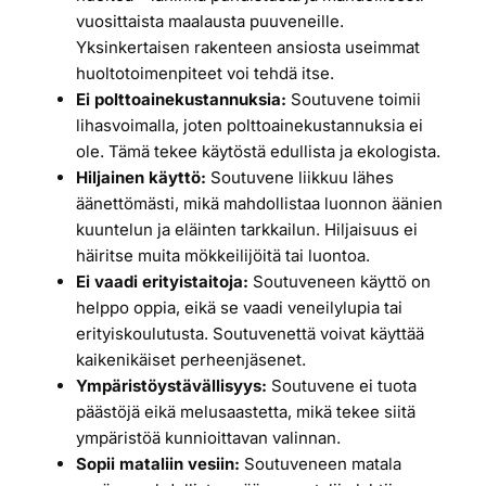
vuosittaista maalausta puuveneille.
Yksinkertaisen rakenteen ansiosta useimmat
huoltotoimenpiteet voi tehdä itse.
Ei polttoainekustannuksia:
Soutuvene toimii
lihasvoimalla, joten polttoainekustannuksia ei
ole. Tämä tekee käytöstä edullista ja ekologista.
Hiljainen käyttö:
Soutuvene liikkuu lähes
äänettömästi, mikä mahdollistaa luonnon äänien
kuuntelun ja eläinten tarkkailun. Hiljaisuus ei
häiritse muita mökkeilijöitä tai luontoa.
Ei vaadi erityistaitoja:
Soutuveneen käyttö on
helppo oppia, eikä se vaadi veneilylupia tai
erityiskoulutusta. Soutuvenettä voivat käyttää
kaikenikäiset perheenjäsenet.
Ympäristöystävällisyys:
Soutuvene ei tuota
päästöjä eikä melusaastetta, mikä tekee siitä
ympäristöä kunnioittavan valinnan.
Sopii mataliin vesiin:
Soutuveneen matala