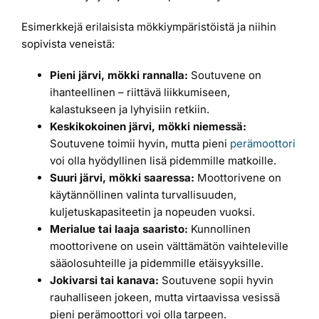
Esimerkkejä erilaisista mökkiympäristöistä ja niihin
sopivista veneistä:
Pieni järvi, mökki rannalla:
Soutuvene on
ihanteellinen – riittävä liikkumiseen,
kalastukseen ja lyhyisiin retkiin.
Keskikokoinen järvi, mökki niemessä:
Soutuvene toimii hyvin, mutta pieni
perämoottori
voi olla hyödyllinen lisä pidemmille matkoille.
Suuri järvi, mökki saaressa:
Moottorivene on
käytännöllinen valinta turvallisuuden,
kuljetuskapasiteetin ja nopeuden vuoksi.
Merialue tai laaja saaristo:
Kunnollinen
moottorivene on usein välttämätön vaihteleville
sääolosuhteille ja pidemmille etäisyyksille.
Jokivarsi tai kanava:
Soutuvene sopii hyvin
rauhalliseen jokeen, mutta virtaavissa vesissä
pieni perämoottori voi olla tarpeen.