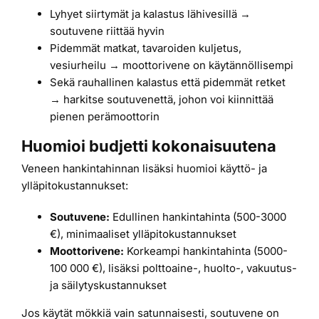
Lyhyet siirtymät ja kalastus lähivesillä →
soutuvene riittää hyvin
Pidemmät matkat, tavaroiden kuljetus,
vesiurheilu → moottorivene on käytännöllisempi
Sekä rauhallinen kalastus että pidemmät retket
→ harkitse soutuvenettä, johon voi kiinnittää
pienen perämoottorin
Huomioi budjetti kokonaisuutena
Veneen hankintahinnan lisäksi huomioi käyttö- ja
ylläpitokustannukset:
Soutuvene:
Edullinen hankintahinta (500-3000
€), minimaaliset ylläpitokustannukset
Moottorivene:
Korkeampi hankintahinta (5000-
100 000 €), lisäksi polttoaine-, huolto-, vakuutus-
ja säilytyskustannukset
Jos käytät mökkiä vain satunnaisesti, soutuvene on