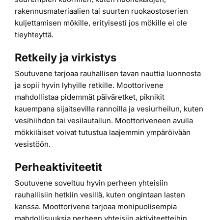
rakennusmateriaalien tai suurten ruokaostoserien
kuljettamisen mökille, erityisesti jos mökille ei ole
tieyhteyttä.
Retkeily ja virkistys
Soutuvene tarjoaa rauhallisen tavan nauttia luonnosta
ja sopii hyvin lyhyille retkille. Moottorivene
mahdollistaa pidemmät päiväretket, piknikit
kauempana sijaitsevilla rannoilla ja vesiurheilun, kuten
vesihiihdon tai vesilautailun. Moottoriveneen avulla
mökkiläiset voivat tutustua laajemmin ympäröivään
vesistöön.
Perheaktiviteetit
Soutuvene soveltuu hyvin perheen yhteisiin
rauhallisiin hetkiin vesillä, kuten ongintaan lasten
kanssa. Moottorivene tarjoaa monipuolisempia
mahdollisuuksia perheen yhteisiin aktiviteetteihin,