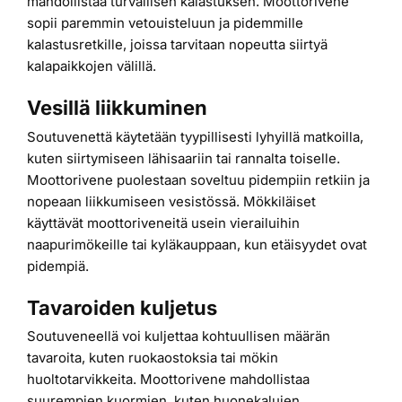
mahdollistaa turvallisen kalastuksen. Moottorivene
sopii paremmin vetouisteluun ja pidemmille
kalastusretkille, joissa tarvitaan nopeutta siirtyä
kalapaikkojen välillä.
Vesillä liikkuminen
Soutuvenettä käytetään tyypillisesti lyhyillä matkoilla,
kuten siirtymiseen lähisaariin tai rannalta toiselle.
Moottorivene puolestaan soveltuu pidempiin retkiin ja
nopeaan liikkumiseen vesistössä. Mökkiläiset
käyttävät moottoriveneitä usein vierailuihin
naapurimökeille tai kyläkauppaan, kun etäisyydet ovat
pidempiä.
Tavaroiden kuljetus
Soutuveneellä voi kuljettaa kohtuullisen määrän
tavaroita, kuten ruokaostoksia tai mökin
huoltotarvikkeita. Moottorivene mahdollistaa
suurempien kuormien, kuten huonekalujen,