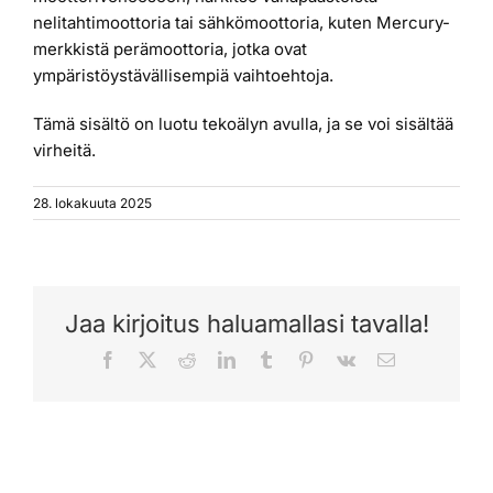
nelitahtimoottoria tai sähkömoottoria, kuten Mercury-
merkkistä perämoottoria, jotka ovat
ympäristöystävällisempiä vaihtoehtoja.
Tämä sisältö on luotu tekoälyn avulla, ja se voi sisältää
virheitä.
28. lokakuuta 2025
Jaa kirjoitus haluamallasi tavalla!
Facebook
X
Reddit
LinkedIn
Tumblr
Pinterest
Vk
Sähköposti