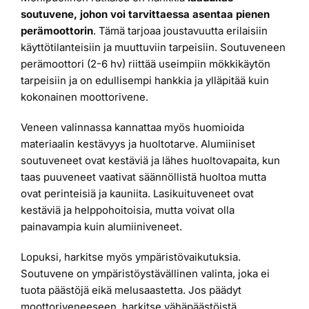
soutuvene, johon voi tarvittaessa asentaa pienen
perämoottorin
. Tämä tarjoaa joustavuutta erilaisiin
käyttötilanteisiin ja muuttuviin tarpeisiin. Soutuveneen
perämoottori (2-6 hv) riittää useimpiin mökkikäytön
tarpeisiin ja on edullisempi hankkia ja ylläpitää kuin
kokonainen moottorivene.
Veneen valinnassa kannattaa myös huomioida
materiaalin kestävyys ja huoltotarve. Alumiiniset
soutuveneet ovat kestäviä ja lähes huoltovapaita, kun
taas puuveneet vaativat säännöllistä huoltoa mutta
ovat perinteisiä ja kauniita. Lasikuituveneet ovat
kestäviä ja helppohoitoisia, mutta voivat olla
painavampia kuin alumiiniveneet.
Lopuksi, harkitse myös ympäristövaikutuksia.
Soutuvene on ympäristöystävällinen valinta, joka ei
tuota päästöjä eikä melusaastetta. Jos päädyt
moottoriveneeseen, harkitse vähäpäästöistä