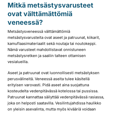
Mitkä metsästysvarusteet
ovat välttämättömiä
veneessä?
Metsästysveneessä välttämättömiä
metsästysvarusteita ovat aseet ja patruunat, kiikarit,
kamuflaasimateriaalit sekä noutaja tai noutokeppi.
Nämä varusteet mahdollistavat onnistuneen
metsästysretken ja saaliin talteen ottamisen
vesialueilla.
Aseet ja patruunat ovat luonnollisesti metsästyksen
perusvälineitä. Veneessä aseita tulee käsitellä
erityisen varovasti. Pidä aseet aina suojattuna
kosteudelta vedenpitävässä kotelossa tai pussissa.
Patruunat kannattaa säilyttää vedenpitävässä rasiassa,
joka on helposti saatavilla. Vesilintujahdissa haulikko
on yleisin asevalinta, mutta myös kivääriä voidaan