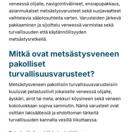
veneessä olijalle, navigointivälineet, ensiapupakkaus,
asianmukaiset metsästysvarusteet sekä suojavaatteet
vaihtelevia sääolosuhteita varten. Varusteiden järkevä
pakkaaminen ja sijoittelu veneessä varmistaa sekä
turvallisuuden että käytännöllisyyden
metsästysretkellä.
Mitkä ovat metsästysveneen
pakolliset
turvallisuusvarusteet?
Metsästysveneen pakollisiin turvallisuusvarusteisiin
kuuluvat pelastusliivit jokaiselle veneessä olijalle,
äyskäri, airot tai mela, ankkuri köysineen sekä veneen
kokoluokkaan sopiva sammutin. Nämä varusteet ovat
osittain lakisääteisiä ja ehdottoman tärkeitä
turvallisuuden kannalta vesillä liikuttaessa.