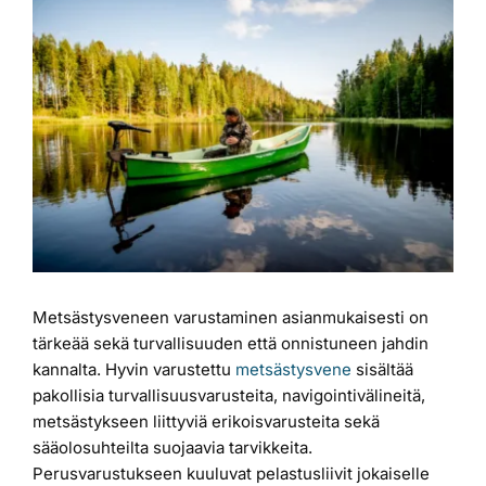
Katso
kuvaa
Laiturit
isompana
Valmistajat
Rahoitus
Asiakaskokemuksia
Metsästysveneen varustaminen asianmukaisesti on
tärkeää sekä turvallisuuden että onnistuneen jahdin
kannalta. Hyvin varustettu
metsästysvene
sisältää
pakollisia turvallisuusvarusteita, navigointivälineitä,
metsästykseen liittyviä erikoisvarusteita sekä
sääolosuhteilta suojaavia tarvikkeita.
Perusvarustukseen kuuluvat pelastusliivit jokaiselle