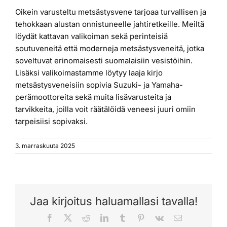
Oikein varusteltu metsästysvene tarjoaa turvallisen ja
tehokkaan alustan onnistuneelle jahtiretkeille. Meiltä
löydät kattavan valikoiman sekä perinteisiä
soutuveneitä että moderneja metsästysveneitä, jotka
soveltuvat erinomaisesti suomalaisiin vesistöihin.
Lisäksi valikoimastamme löytyy laaja kirjo
metsästysveneisiin sopivia Suzuki- ja Yamaha-
perämoottoreita sekä muita lisävarusteita ja
tarvikkeita, joilla voit räätälöidä veneesi juuri omiin
tarpeisiisi sopivaksi.
3. marraskuuta 2025
Jaa kirjoitus haluamallasi tavalla!
Facebook
X
Reddit
LinkedIn
Tumblr
Pinterest
Vk
Sähköposti