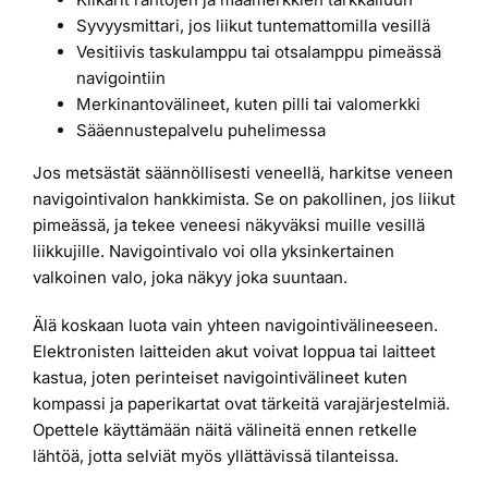
Syvyysmittari, jos liikut tuntemattomilla vesillä
Vesitiivis taskulamppu tai otsalamppu pimeässä
navigointiin
Merkinantovälineet, kuten pilli tai valomerkki
Sääennustepalvelu puhelimessa
Jos metsästät säännöllisesti veneellä, harkitse veneen
navigointivalon hankkimista. Se on pakollinen, jos liikut
pimeässä, ja tekee veneesi näkyväksi muille vesillä
liikkujille. Navigointivalo voi olla yksinkertainen
valkoinen valo, joka näkyy joka suuntaan.
Älä koskaan luota vain yhteen navigointivälineeseen.
Elektronisten laitteiden akut voivat loppua tai laitteet
kastua, joten perinteiset navigointivälineet kuten
kompassi ja paperikartat ovat tärkeitä varajärjestelmiä.
Opettele käyttämään näitä välineitä ennen retkelle
lähtöä, jotta selviät myös yllättävissä tilanteissa.