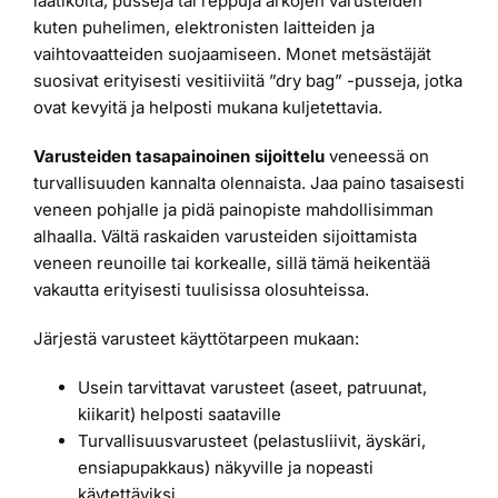
laatikoita, pusseja tai reppuja arkojen varusteiden
kuten puhelimen, elektronisten laitteiden ja
vaihtovaatteiden suojaamiseen. Monet metsästäjät
suosivat erityisesti vesitiiviitä ”dry bag” -pusseja, jotka
ovat kevyitä ja helposti mukana kuljetettavia.
Varusteiden tasapainoinen sijoittelu
veneessä on
turvallisuuden kannalta olennaista. Jaa paino tasaisesti
veneen pohjalle ja pidä painopiste mahdollisimman
alhaalla. Vältä raskaiden varusteiden sijoittamista
veneen reunoille tai korkealle, sillä tämä heikentää
vakautta erityisesti tuulisissa olosuhteissa.
Järjestä varusteet käyttötarpeen mukaan:
Usein tarvittavat varusteet (aseet, patruunat,
kiikarit) helposti saataville
Turvallisuusvarusteet (pelastusliivit, äyskäri,
ensiapupakkaus) näkyville ja nopeasti
käytettäviksi