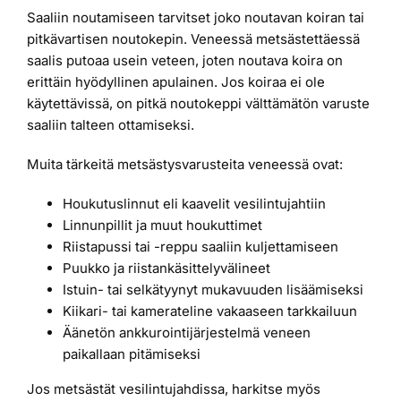
Saaliin noutamiseen tarvitset joko noutavan koiran tai
pitkävartisen noutokepin. Veneessä metsästettäessä
saalis putoaa usein veteen, joten noutava koira on
erittäin hyödyllinen apulainen. Jos koiraa ei ole
käytettävissä, on pitkä noutokeppi välttämätön varuste
saaliin talteen ottamiseksi.
Muita tärkeitä metsästysvarusteita veneessä ovat:
Houkutuslinnut eli kaavelit vesilintujahtiin
Linnunpillit ja muut houkuttimet
Riistapussi tai -reppu saaliin kuljettamiseen
Puukko ja riistankäsittelyvälineet
Istuin- tai selkätyynyt mukavuuden lisäämiseksi
Kiikari- tai kamerateline vakaaseen tarkkailuun
Äänetön ankkurointijärjestelmä veneen
paikallaan pitämiseksi
Jos metsästät vesilintujahdissa, harkitse myös