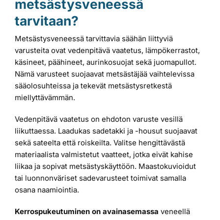
metsästysveneessä
tarvitaan?
Metsästysveneessä tarvittavia säähän liittyviä
varusteita ovat vedenpitävä vaatetus, lämpökerrastot,
käsineet, päähineet, aurinkosuojat sekä juomapullot.
Nämä varusteet suojaavat metsästäjää vaihtelevissa
sääolosuhteissa ja tekevät metsästysretkestä
miellyttävämmän.
Vedenpitävä vaatetus on ehdoton varuste vesillä
liikuttaessa. Laadukas sadetakki ja -housut suojaavat
sekä sateelta että roiskeilta. Valitse hengittävästä
materiaalista valmistetut vaatteet, jotka eivät kahise
liikaa ja sopivat metsästyskäyttöön. Maastokuvioidut
tai luonnonväriset sadevarusteet toimivat samalla
osana naamiointia.
Kerrospukeutuminen on avainasemassa
veneellä