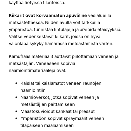
käyttää tietyissä tilanteissa.
Kiikarit ovat korvaamaton apuväline
vesialueilla
metsästettäessä. Niiden avulla voit tarkkailla
ympäristöä, tunnistaa lintulajeja ja arvioida etäisyyksiä.
Valitse vedenkestävät kiikarit, joissa on hyvä
valonläpäisykyky hämärässä metsästämistä varten.
Kamuflaasimateriaalit auttavat piilottamaan veneen ja
metsästäjän. Veneeseen sopivia
naamiointimateriaaleja ovat:
Kaislat tai kaislamatot veneen reunojen
naamiointiin
Naamioverkot, jotka sopivat veneen ja
metsästäjien peittämiseen
Maastokuvioidut kankaat tai pressut
Ympäristöön sopivat spraymaalit veneen
tilapäiseen maalaamiseen