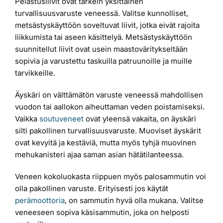
Pelastusliivit ovat tärkein yksittäinen
turvallisuusvaruste veneessä. Valitse kunnolliset,
metsästyskäyttöön soveltuvat liivit, jotka eivät rajoita
liikkumista tai aseen käsittelyä. Metsästyskäyttöön
suunnitellut liivit ovat usein maastoväritykseltään
sopivia ja varustettu taskuilla patruunoille ja muille
tarvikkeille.
Äyskäri on välttämätön varuste veneessä mahdollisen
vuodon tai aallokon aiheuttaman veden poistamiseksi.
Vaikka
soutuveneet
ovat yleensä vakaita, on äyskäri
silti pakollinen turvallisuusvaruste. Muoviset äyskärit
ovat kevyitä ja kestäviä, mutta myös tyhjä muovinen
mehukanisteri ajaa saman asian hätätilanteessa.
Veneen kokoluokasta riippuen myös palosammutin voi
olla pakollinen varuste. Erityisesti jos käytät
perämoottoria
, on sammutin hyvä olla mukana. Valitse
veneeseen sopiva käsisammutin, joka on helposti