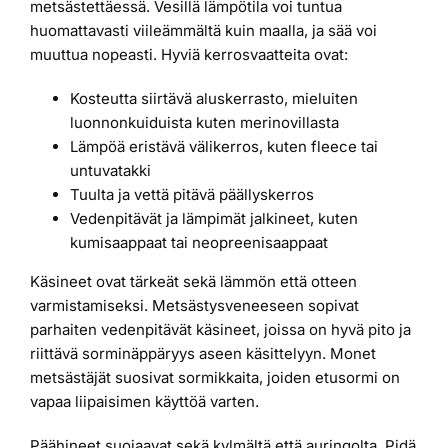
metsästettäessä. Vesillä lämpötila voi tuntua
huomattavasti viileämmältä kuin maalla, ja sää voi
muuttua nopeasti. Hyviä kerrosvaatteita ovat:
Kosteutta siirtävä aluskerrasto, mieluiten
luonnonkuiduista kuten merinovillasta
Lämpöä eristävä välikerros, kuten fleece tai
untuvatakki
Tuulta ja vettä pitävä päällyskerros
Vedenpitävät ja lämpimät jalkineet, kuten
kumisaappaat tai neopreenisaappaat
Käsineet ovat tärkeät sekä lämmön että otteen
varmistamiseksi. Metsästysveneeseen sopivat
parhaiten vedenpitävät käsineet, joissa on hyvä pito ja
riittävä sorminäppäryys aseen käsittelyyn. Monet
metsästäjät suosivat sormikkaita, joiden etusormi on
vapaa liipaisimen käyttöä varten.
Päähineet suojaavat sekä kylmältä että auringolta. Pidä