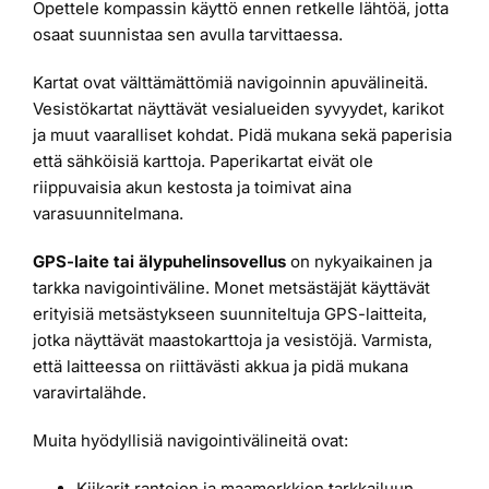
Opettele kompassin käyttö ennen retkelle lähtöä, jotta
osaat suunnistaa sen avulla tarvittaessa.
Kartat ovat välttämättömiä navigoinnin apuvälineitä.
Vesistökartat näyttävät vesialueiden syvyydet, karikot
ja muut vaaralliset kohdat. Pidä mukana sekä paperisia
että sähköisiä karttoja. Paperikartat eivät ole
riippuvaisia akun kestosta ja toimivat aina
varasuunnitelmana.
GPS-laite tai älypuhelinsovellus
on nykyaikainen ja
tarkka navigointiväline. Monet metsästäjät käyttävät
erityisiä metsästykseen suunniteltuja GPS-laitteita,
jotka näyttävät maastokarttoja ja vesistöjä. Varmista,
että laitteessa on riittävästi akkua ja pidä mukana
varavirtalähde.
Muita hyödyllisiä navigointivälineitä ovat:
Kiikarit rantojen ja maamerkkien tarkkailuun