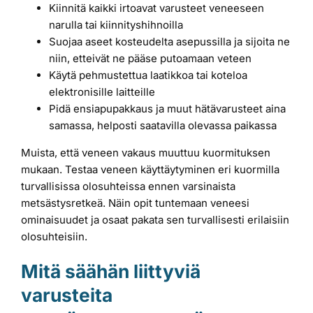
Kiinnitä kaikki irtoavat varusteet veneeseen
narulla tai kiinnityshihnoilla
Suojaa aseet kosteudelta asepussilla ja sijoita ne
niin, etteivät ne pääse putoamaan veteen
Käytä pehmustettua laatikkoa tai koteloa
elektronisille laitteille
Pidä ensiapupakkaus ja muut hätävarusteet aina
samassa, helposti saatavilla olevassa paikassa
Muista, että veneen vakaus muuttuu kuormituksen
mukaan. Testaa veneen käyttäytyminen eri kuormilla
turvallisissa olosuhteissa ennen varsinaista
metsästysretkeä. Näin opit tuntemaan veneesi
ominaisuudet ja osaat pakata sen turvallisesti erilaisiin
olosuhteisiin.
Mitä säähän liittyviä
varusteita