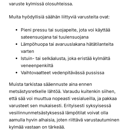
varuste kylmissä olosuhteissa.
Muita hyödyllisiä säähän liittyviä varusteita ovat:
Pieni pressu tai suojapeite, jota voi käyttää
sateensuojana tai tuulensuojana
Lämpöhuopa tai avaruuslakana hätätilanteita
varten
Istuin- tai selkäalusta, joka eristää kylmältä
veneenpenkiltä
Vaihtovaatteet vedenpitävässä pussissa
Muista tarkistaa sääennuste aina ennen
metsästysretkelle lähtöä. Varaudu kuitenkin siihen,
että sää voi muuttua nopeasti vesialueilla, ja pakkaa
varusteet sen mukaisesti. Erityisesti syksyisessä
vesilinnunmetsästyksessä lämpötilat voivat olla
aamulla hyvin alhaisia, joten riittävä varustautuminen
kylmää vastaan on tärkeää.