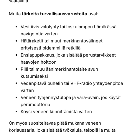
saatavilla.
Muita
tärkeitä turvallisuusvarusteita
ovat:
Vesitiivis valolyhty tai taskulamppu hämärässä
navigointia varten
Hätäraketit tai muut merkinantovälineet
erityisesti pidemmillä retkillä
Ensiapupakkaus, joka sisältää perustarvikkeet
haavojen hoitoon
Pilli tai muu äänimerkinantolaite avun
kutsumiseksi
Vedenpitävä puhelin tai VHF-radio yhteydenpitoa
varten
Veneen tyhjennystulppa ja vara-avain, jos käytät
perämoottoria
Köysi veneen kiinnittämistä varten
On myös suositeltavaa pitää mukana veneen
korjaussarja, joka sisältää työkaluja, teippiä ja muita