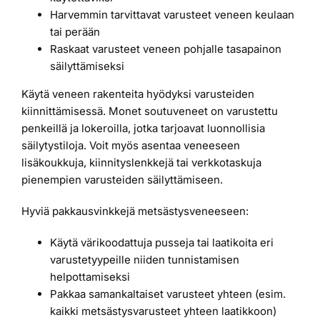
Harvemmin tarvittavat varusteet veneen keulaan
tai perään
Raskaat varusteet veneen pohjalle tasapainon
säilyttämiseksi
Käytä veneen rakenteita hyödyksi varusteiden
kiinnittämisessä. Monet soutuveneet on varustettu
penkeillä ja lokeroilla, jotka tarjoavat luonnollisia
säilytystiloja. Voit myös asentaa veneeseen
lisäkoukkuja, kiinnityslenkkejä tai verkkotaskuja
pienempien varusteiden säilyttämiseen.
Hyviä pakkausvinkkejä metsästysveneeseen:
Käytä värikoodattuja pusseja tai laatikoita eri
varustetyypeille niiden tunnistamisen
helpottamiseksi
Pakkaa samankaltaiset varusteet yhteen (esim.
kaikki metsästysvarusteet yhteen laatikkoon)