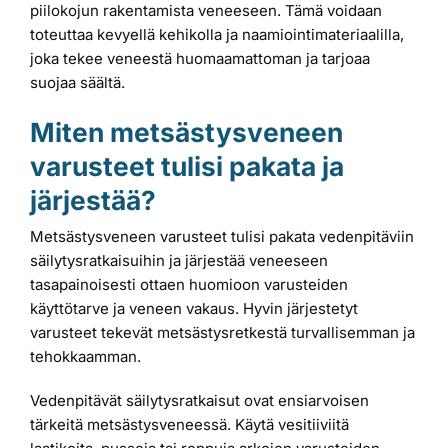
piilokojun rakentamista veneeseen. Tämä voidaan
toteuttaa kevyellä kehikolla ja naamiointimateriaalilla,
joka tekee veneestä huomaamattoman ja tarjoaa
suojaa säältä.
Miten metsästysveneen
varusteet tulisi pakata ja
järjestää?
Metsästysveneen varusteet tulisi pakata vedenpitäviin
säilytysratkaisuihin ja järjestää veneeseen
tasapainoisesti ottaen huomioon varusteiden
käyttötarve ja veneen vakaus. Hyvin järjestetyt
varusteet tekevät metsästysretkestä turvallisemman ja
tehokkaamman.
Vedenpitävät säilytysratkaisut ovat ensiarvoisen
tärkeitä metsästysveneessä. Käytä vesitiiviitä