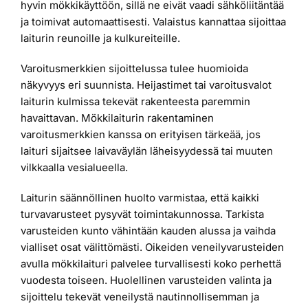
hyvin mökkikäyttöön, sillä ne eivät vaadi sähköliitäntää
ja toimivat automaattisesti. Valaistus kannattaa sijoittaa
laiturin reunoille ja kulkureiteille.
Varoitusmerkkien sijoittelussa tulee huomioida
näkyvyys eri suunnista. Heijastimet tai varoitusvalot
laiturin kulmissa tekevät rakenteesta paremmin
havaittavan. Mökkilaiturin rakentaminen
varoitusmerkkien kanssa on erityisen tärkeää, jos
laituri sijaitsee laivaväylän läheisyydessä tai muuten
vilkkaalla vesialueella.
Laiturin säännöllinen huolto varmistaa, että kaikki
turvavarusteet pysyvät toimintakunnossa. Tarkista
varusteiden kunto vähintään kauden alussa ja vaihda
vialliset osat välittömästi. Oikeiden veneilyvarusteiden
avulla mökkilaituri palvelee turvallisesti koko perhettä
vuodesta toiseen. Huolellinen varusteiden valinta ja
sijoittelu tekevät veneilystä nautinnollisemman ja