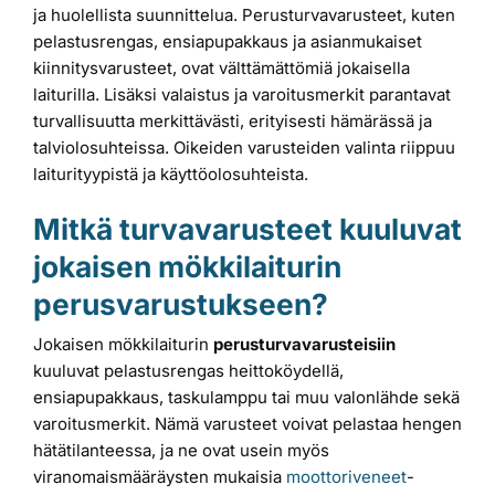
ja huolellista suunnittelua. Perusturvavarusteet, kuten
pelastusrengas, ensiapupakkaus ja asianmukaiset
kiinnitysvarusteet, ovat välttämättömiä jokaisella
laiturilla. Lisäksi valaistus ja varoitusmerkit parantavat
turvallisuutta merkittävästi, erityisesti hämärässä ja
talviolosuhteissa. Oikeiden varusteiden valinta riippuu
laiturityypistä ja käyttöolosuhteista.
Mitkä turvavarusteet kuuluvat
jokaisen mökkilaiturin
perusvarustukseen?
Jokaisen mökkilaiturin
perusturvavarusteisiin
kuuluvat pelastusrengas heittoköydellä,
ensiapupakkaus, taskulamppu tai muu valonlähde sekä
varoitusmerkit. Nämä varusteet voivat pelastaa hengen
hätätilanteessa, ja ne ovat usein myös
viranomaismääräysten mukaisia
moottoriveneet
-