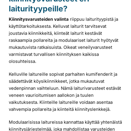
laiturityypeille?
Kiinnitysvarusteiden valinta
riippuu laiturityypistä ja
käyttötarkoituksesta. Kelluvat laiturit tarvitsevat
joustavia kiinnikkeitä, kiinteät laiturit kestävät
raskaampia pollareita ja modulaariset laiturit hyötyvät
mukautuvista ratkaisuista. Oikeat veneilyvarusteet
varmistavat turvallisen kiinnityksen kaikissa
olosuhteissa.
Kelluville laitureille sopivat parhaiten kumifenderit ja
säädettävät köysikiinnikkeet, jotka mukautuvat
vedenpinnan vaihteluun. Nämä laiturivarusteet estävät
veneen vaurioitumisen aallokon ja tuulen
vaikutuksesta. Kiinteille laitureille voidaan asentaa
vahvempia pollareita ja kiinteitä kiinnityslenkkejä.
Modulaarisissa laitureissa kannattaa käyttää yhtenäistä
kiinnitysjärjestelmää, joka mahdollistaa varusteiden