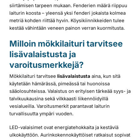
siirtämisen tarpeen mukaan. Fenderien määrä riippuu
laiturin koosta – yleensä yksi fenderi jokaista kolmea
metriä kohden riittää hyvin. Köysikiinnikkeiden tulee
kestää vähintään veneen painon verran kuormitusta.
Milloin mökkilaituri tarvitsee
lisävalaistusta ja
varoitusmerkkejä?
Mökkilaituri tarvitsee
lisävalaistusta
aina, kun sitä
käytetään hämärässä, pimeässä tai huonoissa
sääolosuhteissa. Valaistus on erityisen tärkeää syys- ja
talvikuukausina sekä vilkkaasti liikennöidyillä
vesialueilla. Varoitusmerkit parantavat laiturin
turvallisuutta ympäri vuoden.
LED-valaisimet ovat energiatehokkaita ja kestäviä
ulkokäyttöön. Aurinkokennokäyttöiset ratkaisut sopivat