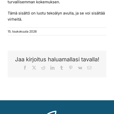
turvallisemman kokemuksen.
Tämä sisältö on luotu tekoälyn avulla, ja se voi sisältää
virheitä.
15. toukokuuta 2026
Jaa kirjoitus haluamallasi tavalla!
Facebook
X
Reddit
LinkedIn
Tumblr
Pinterest
Vk
Sähköposti