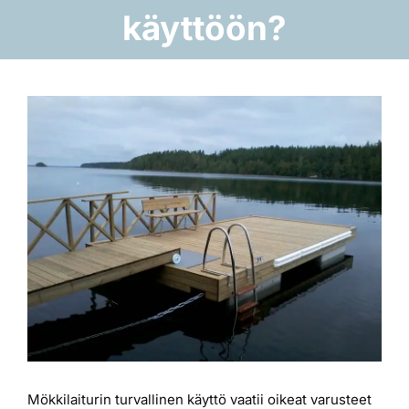
käyttöön?
Laiturit
Valmistajat
Katso
kuvaa
Rahoitus
isompana
Asiakaskokemuksia
Mökkilaiturin turvallinen käyttö vaatii oikeat varusteet