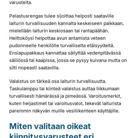
varusteita.
Pelastusrengas tulee sijoittaa helposti saataville
laiturin turvallisuuden kannalta keskeiseen paikkaan,
mielellään laiturin keskiosaan tai rantapäähän.
Heittoköysi helpottaa avun antamista veteen
pudonneelle henkilölle turvalliselta etäisyydeltä.
Ensiapupakkaus kannattaa säilyttää vedenpitävässä
säiliössä tai kaapissa, jossa se pysyy kuivana mutta on
silti nopeasti saatavilla.
Valaistus on tärkeä osa laiturin turvallisuutta.
Taskulamppu tai kiinteä valaistus auttaa liikkumaan
turvallisesti hämärässä ja pimeässä. Varoitusmerkit,
kuten heijastimet tai varoitusvalot, tekevät laiturista
paremmin näkyvän muille vesiliikenteen käyttäjille.
Miten valitaan oikeat
kiinnitysvarusteet eri