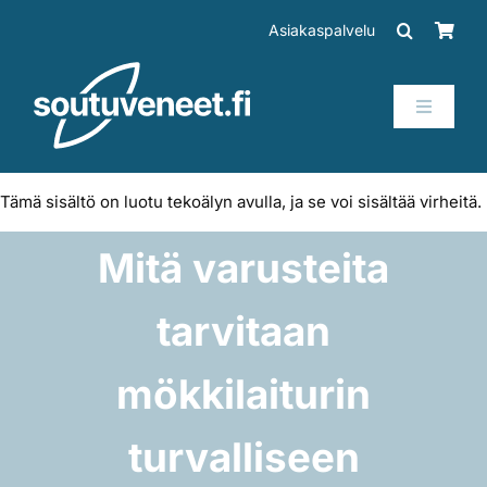
Skip
Asiakaspalvelu
to
content
Toggle
Navigati
Veneet
Tämä sisältö on luotu tekoälyn avulla, ja se voi sisältää virheitä.
Perämoottorit
Mitä varusteita
Trailerit
tarvitaan
SUP-laudat
mökkilaiturin
turvalliseen
Tarvikkeet