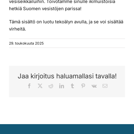
vesiseikkailuihin. Toivotamme sinulle ikimuistoisia
hetkiä Suomen vesistöjen parissa!
Tämä sisältö on luotu tekoälyn avulla, ja se voi sisältää
virheitä.
29. toukokuuta 2025
Jaa kirjoitus haluamallasi tavalla!
Facebook
X
Reddit
LinkedIn
Tumblr
Pinterest
Vk
Sähköposti