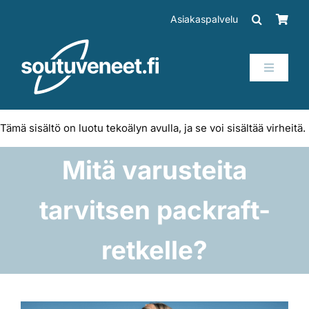
Skip
Asiakaspalvelu
to
content
Toggle
Navigati
Veneet
Tämä sisältö on luotu tekoälyn avulla, ja se voi sisältää virheitä.
Perämoottorit
Mitä varusteita
Trailerit
tarvitsen packraft-
SUP-laudat
retkelle?
Tarvikkeet
Katso