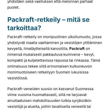
yhdistäen sekä vaelluksen että melonnan parhaat
puolet.
Packraft-retkeily – mitä se
tarkoittaa?
Packraft-retkeily on monipuolinen ulkoilumuoto, jossa
yhdistyvät maalla vaeltaminen ja vesistöjen ylittäminen
kevyellä, ilmatäytteisellä kanootilla.
Packraft
on
nimensä mukaisesti pakkautuva kumivene – kevyt,
kompakti ja kuljetettavissa repussa tai rinkassa. Tämä
ominaisuus tekee siitä erinomaisen kulkuneuvon
monimuotoiseen retkeilyyn Suomen lukuisissa
vesistöissä.
Packraft-veneiden suosio on kasvanut Suomessa
viime vuosina huomattavasti, sillä ne tarjoavat
ainutlaatuisen mahdollisuuden tutkia syrjäisiäkin
vesistöjä ja alueita, joihin tavallisella veneellä tai