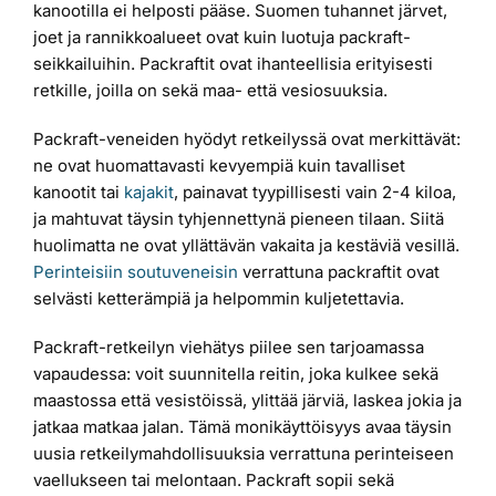
kanootilla ei helposti pääse. Suomen tuhannet järvet,
joet ja rannikkoalueet ovat kuin luotuja packraft-
seikkailuihin. Packraftit ovat ihanteellisia erityisesti
retkille, joilla on sekä maa- että vesiosuuksia.
Packraft-veneiden hyödyt retkeilyssä ovat merkittävät:
ne ovat huomattavasti kevyempiä kuin tavalliset
kanootit tai
kajakit
, painavat tyypillisesti vain 2-4 kiloa,
ja mahtuvat täysin tyhjennettynä pieneen tilaan. Siitä
huolimatta ne ovat yllättävän vakaita ja kestäviä vesillä.
Perinteisiin soutuveneisin
verrattuna packraftit ovat
selvästi ketterämpiä ja helpommin kuljetettavia.
Packraft-retkeilyn viehätys piilee sen tarjoamassa
vapaudessa: voit suunnitella reitin, joka kulkee sekä
maastossa että vesistöissä, ylittää järviä, laskea jokia ja
jatkaa matkaa jalan. Tämä monikäyttöisyys avaa täysin
uusia retkeilymahdollisuuksia verrattuna perinteiseen
vaellukseen tai melontaan. Packraft sopii sekä