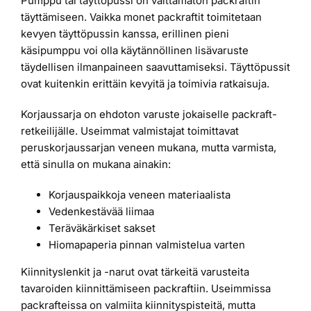
Pumppu tai täyttöpussi on välttämätön packraftin
täyttämiseen. Vaikka monet packraftit toimitetaan
kevyen täyttöpussin kanssa, erillinen pieni
käsipumppu voi olla käytännöllinen lisävaruste
täydellisen ilmanpaineen saavuttamiseksi. Täyttöpussit
ovat kuitenkin erittäin kevyitä ja toimivia ratkaisuja.
Korjaussarja on ehdoton varuste jokaiselle packraft-
retkeilijälle. Useimmat valmistajat toimittavat
peruskorjaussarjan veneen mukana, mutta varmista,
että sinulla on mukana ainakin:
Korjauspaikkoja veneen materiaalista
Vedenkestävää liimaa
Teräväkärkiset sakset
Hiomapaperia pinnan valmistelua varten
Kiinnityslenkit ja -narut ovat tärkeitä varusteita
tavaroiden kiinnittämiseen packraftiin. Useimmissa
packrafteissa on valmiita kiinnityspisteitä, mutta