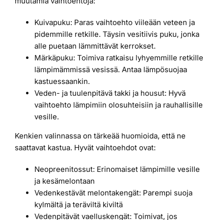
muutamia vaihtoehtoja:
Kuivapuku: Paras vaihtoehto viileään veteen ja
pidemmille retkille. Täysin vesitiivis puku, jonka
alle puetaan lämmittävät kerrokset.
Märkäpuku: Toimiva ratkaisu lyhyemmille retkille
lämpimämmissä vesissä. Antaa lämpösuojaa
kastuessaankin.
Veden- ja tuulenpitävä takki ja housut: Hyvä
vaihtoehto lämpimiin olosuhteisiin ja rauhallisille
vesille.
Kenkien valinnassa on tärkeää huomioida, että ne
saattavat kastua. Hyvät vaihtoehdot ovat:
Neopreenitossut: Erinomaiset lämpimille vesille
ja kesämelontaan
Vedenkestävät melontakengät: Parempi suoja
kylmältä ja teräviltä kiviltä
Vedenpitävät vaelluskengät: Toimivat, jos