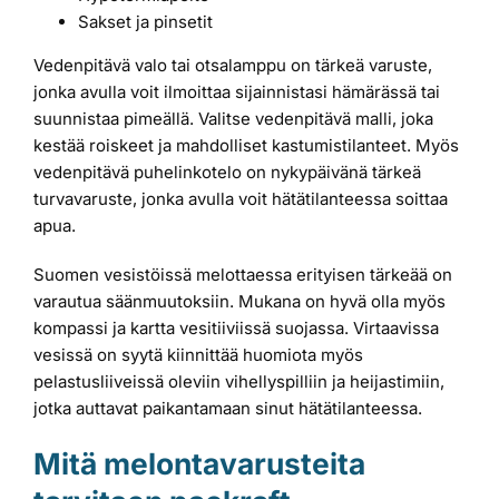
Sakset ja pinsetit
Vedenpitävä valo tai otsalamppu on tärkeä varuste,
jonka avulla voit ilmoittaa sijainnistasi hämärässä tai
suunnistaa pimeällä. Valitse vedenpitävä malli, joka
kestää roiskeet ja mahdolliset kastumistilanteet. Myös
vedenpitävä puhelinkotelo on nykypäivänä tärkeä
turvavaruste, jonka avulla voit hätätilanteessa soittaa
apua.
Suomen vesistöissä melottaessa erityisen tärkeää on
varautua säänmuutoksiin. Mukana on hyvä olla myös
kompassi ja kartta vesitiiviissä suojassa. Virtaavissa
vesissä on syytä kiinnittää huomiota myös
pelastusliiveissä oleviin vihellyspilliin ja heijastimiin,
jotka auttavat paikantamaan sinut hätätilanteessa.
Mitä melontavarusteita