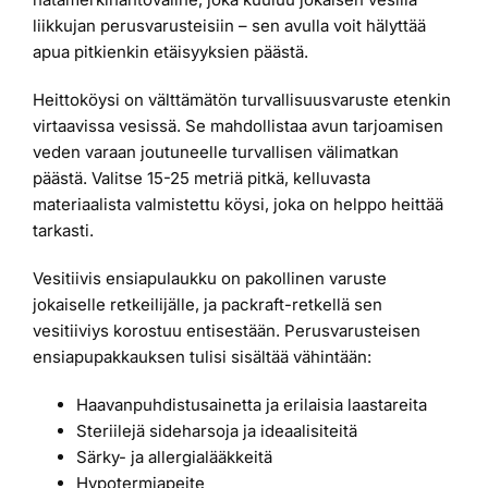
liikkujan perusvarusteisiin – sen avulla voit hälyttää
apua pitkienkin etäisyyksien päästä.
Heittoköysi on välttämätön turvallisuusvaruste etenkin
virtaavissa vesissä. Se mahdollistaa avun tarjoamisen
veden varaan joutuneelle turvallisen välimatkan
päästä. Valitse 15-25 metriä pitkä, kelluvasta
materiaalista valmistettu köysi, joka on helppo heittää
tarkasti.
Vesitiivis ensiapulaukku on pakollinen varuste
jokaiselle retkeilijälle, ja packraft-retkellä sen
vesitiiviys korostuu entisestään. Perusvarusteisen
ensiapupakkauksen tulisi sisältää vähintään:
Haavanpuhdistusainetta ja erilaisia laastareita
Steriilejä sideharsoja ja ideaalisiteitä
Särky- ja allergialääkkeitä
Hypotermiapeite