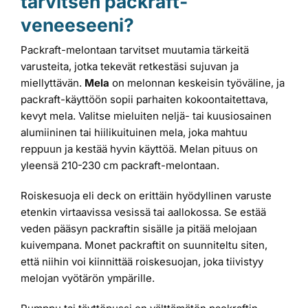
tarvitsen packraft-
veneeseeni?
Packraft-melontaan tarvitset muutamia tärkeitä
varusteita, jotka tekevät retkestäsi sujuvan ja
miellyttävän.
Mela
on melonnan keskeisin työväline, ja
packraft-käyttöön sopii parhaiten kokoontaitettava,
kevyt mela. Valitse mieluiten neljä- tai kuusiosainen
alumiininen tai hiilikuituinen mela, joka mahtuu
reppuun ja kestää hyvin käyttöä. Melan pituus on
yleensä 210-230 cm packraft-melontaan.
Roiskesuoja eli deck on erittäin hyödyllinen varuste
etenkin virtaavissa vesissä tai aallokossa. Se estää
veden pääsyn packraftin sisälle ja pitää melojaan
kuivempana. Monet packraftit on suunniteltu siten,
että niihin voi kiinnittää roiskesuojan, joka tiivistyy
melojan vyötärön ympärille.