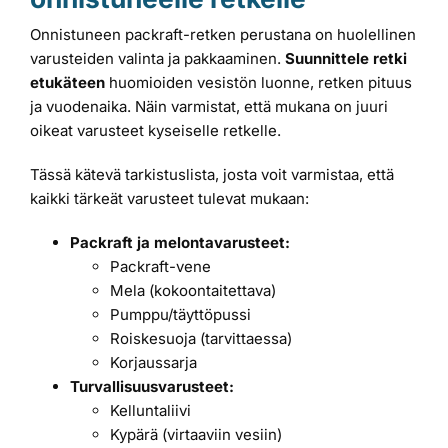
Onnistuneen packraft-retken perustana on huolellinen
varusteiden valinta ja pakkaaminen.
Suunnittele retki
etukäteen
huomioiden vesistön luonne, retken pituus
ja vuodenaika. Näin varmistat, että mukana on juuri
oikeat varusteet kyseiselle retkelle.
Tässä kätevä tarkistuslista, josta voit varmistaa, että
kaikki tärkeät varusteet tulevat mukaan:
Packraft ja melontavarusteet:
Packraft-vene
Mela (kokoontaitettava)
Pumppu/täyttöpussi
Roiskesuoja (tarvittaessa)
Korjaussarja
Turvallisuusvarusteet:
Kelluntaliivi
Kypärä (virtaaviin vesiin)