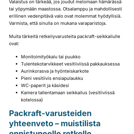
Valaistus on tärkeää, jos joudut melomaan hämärässä
tai yöpymään maastossa. Otsalamppu ja mahdollisesti
erillinen vedenpitävä valo ovat molemmat hyödyllisiä.
Varmista, että sinulla on mukana varaparistoja.
Muita tärkeitä retkeilyvarusteita packraft-seikkailulle
ovat:
Monitoimityökalu tai puukko
Tulentekotarvikkeet vesitiiviissä pakkauksessa
Aurinkorasva ja hyönteiskarkote
Pieni vesitiivis ensiapulaukku
WC-paperit ja käsidesi
Kamera tallentamaan seikkailus (vesitiiviissä
kotelossa)
Packraft-varusteiden
yhteenveto – muistilista
onnistuneelle retkelle