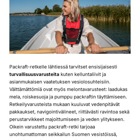
kuvaa
Laiturit
isompana
Valmistajat
Rahoitus
Packraft-retkelle lähtiessä tarvitset ensisijaisesti
Asiakaskokemuksia
turvallisuusvarusteita
kuten kelluntaliivit ja
asianmukaisen vaatetuksen vesiolosuhteisiin.
Välttämättömiä ovat myös melontavarusteet: laadukas
mela, roiskesuoja ja pumppu packraftin täyttämiseen.
Retkeilyvarusteista mukaan kuuluvat vedenpitävät
pakkaukset, navigointivälineet, riittävästi ravintoa sekä
perustarvikkeet majoittumiseen ja veden ylitykseen.
Oikein varustettu packraft-retki tarjoaa
unohtumattoman seikkailun Suomen vesistöissä,