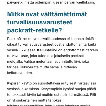
päiväretkiin että pidempiin, usean päivän vaelluksiin.
Mitkä ovat välttämättömät
turvallisuusvarusteet
packraft-retkelle?
Packraft-retkeilyn turvallisuudessa ei kannata tinkiä –
oikeat turvallisuusvarusteet ovat ehdottoman tärkeitä
vesillä liikkuessa.
Kelluntaliivi
on ehdottomasti tärkein
turvavaruste, joka tulee olla jokaisella packraft-
melojalla. Valitse melontaan suunniteltu liivi, joka
tarjoaa liikkuvuutta mutta samalla riittävän
kelluttavuuden.
Kypärän käyttö on suositeltavaa erityisesti virtaavissa
vesissä ja koskissa. Kevyempikin kypärä suojaa päätä
tehokkaasti kiviin tai muihin esteisiin törmätessä. Pilli
on yksinkertainen mutta tehokas
hätämerkinantoväline, joka kuuluu jokaisen vesillä