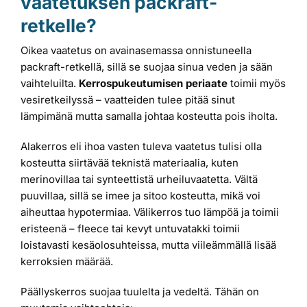
vaatetuksen packraft-
retkelle?
Oikea vaatetus on avainasemassa onnistuneella
packraft-retkellä, sillä se suojaa sinua veden ja sään
vaihteluilta.
Kerrospukeutumisen periaate
toimii myös
vesiretkeilyssä – vaatteiden tulee pitää sinut
lämpimänä mutta samalla johtaa kosteutta pois iholta.
Alakerros eli ihoa vasten tuleva vaatetus tulisi olla
kosteutta siirtävää teknistä materiaalia, kuten
merinovillaa tai synteettistä urheiluvaatetta. Vältä
puuvillaa, sillä se imee ja sitoo kosteutta, mikä voi
aiheuttaa hypotermiaa. Välikerros tuo lämpöä ja toimii
eristeenä – fleece tai kevyt untuvatakki toimii
loistavasti kesäolosuhteissa, mutta viileämmällä lisää
kerroksien määrää.
Päällyskerros suojaa tuulelta ja vedeltä. Tähän on