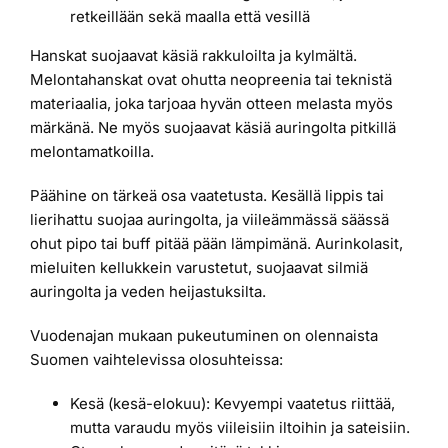
retkeillään sekä maalla että vesillä
Hanskat suojaavat käsiä rakkuloilta ja kylmältä.
Melontahanskat ovat ohutta neopreenia tai teknistä
materiaalia, joka tarjoaa hyvän otteen melasta myös
märkänä. Ne myös suojaavat käsiä auringolta pitkillä
melontamatkoilla.
Päähine on tärkeä osa vaatetusta. Kesällä lippis tai
lierihattu suojaa auringolta, ja viileämmässä säässä
ohut pipo tai buff pitää pään lämpimänä. Aurinkolasit,
mieluiten kellukkein varustetut, suojaavat silmiä
auringolta ja veden heijastuksilta.
Vuodenajan mukaan pukeutuminen on olennaista
Suomen vaihtelevissa olosuhteissa:
Kesä (kesä-elokuu): Kevyempi vaatetus riittää,
mutta varaudu myös viileisiin iltoihin ja sateisiin.