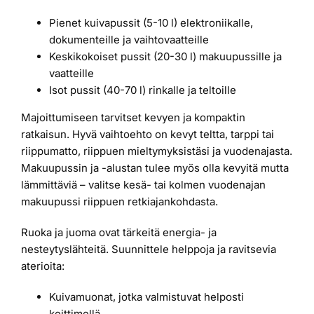
Pienet kuivapussit (5-10 l) elektroniikalle,
dokumenteille ja vaihtovaatteille
Keskikokoiset pussit (20-30 l) makuupussille ja
vaatteille
Isot pussit (40-70 l) rinkalle ja teltoille
Majoittumiseen tarvitset kevyen ja kompaktin
ratkaisun. Hyvä vaihtoehto on kevyt teltta, tarppi tai
riippumatto, riippuen mieltymyksistäsi ja vuodenajasta.
Makuupussin ja -alustan tulee myös olla kevyitä mutta
lämmittäviä – valitse kesä- tai kolmen vuodenajan
makuupussi riippuen retkiajankohdasta.
Ruoka ja juoma ovat tärkeitä energia- ja
nesteytyslähteitä. Suunnittele helppoja ja ravitsevia
aterioita:
Kuivamuonat, jotka valmistuvat helposti
keittimellä