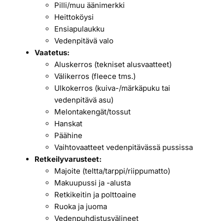
Pilli/muu äänimerkki
Heittoköysi
Ensiapulaukku
Vedenpitävä valo
Vaatetus:
Aluskerros (tekniset alusvaatteet)
Välikerros (fleece tms.)
Ulkokerros (kuiva-/märkäpuku tai
vedenpitävä asu)
Melontakengät/tossut
Hanskat
Päähine
Vaihtovaatteet vedenpitävässä pussissa
Retkeilyvarusteet:
Majoite (teltta/tarppi/riippumatto)
Makuupussi ja -alusta
Retkikeitin ja polttoaine
Ruoka ja juoma
Vedenpuhdistusvälineet