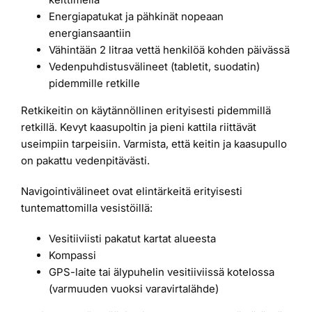
Energiapatukat ja pähkinät nopeaan
energiansaantiin
Vähintään 2 litraa vettä henkilöä kohden päivässä
Vedenpuhdistusvälineet (tabletit, suodatin)
pidemmille retkille
Retkikeitin on käytännöllinen erityisesti pidemmillä
retkillä. Kevyt kaasupoltin ja pieni kattila riittävät
useimpiin tarpeisiin. Varmista, että keitin ja kaasupullo
on pakattu vedenpitävästi.
Navigointivälineet ovat elintärkeitä erityisesti
tuntemattomilla vesistöillä:
Vesitiiviisti pakatut kartat alueesta
Kompassi
GPS-laite tai älypuhelin vesitiiviissä kotelossa
(varmuuden vuoksi varavirtalähde)