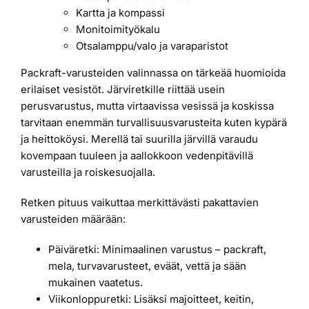
Kartta ja kompassi
Monitoimityökalu
Otsalamppu/valo ja varaparistot
Packraft-varusteiden valinnassa on tärkeää huomioida
erilaiset vesistöt. Järviretkille riittää usein
perusvarustus, mutta virtaavissa vesissä ja koskissa
tarvitaan enemmän turvallisuusvarusteita kuten kypärä
ja heittoköysi. Merellä tai suurilla järvillä varaudu
kovempaan tuuleen ja aallokkoon vedenpitävillä
varusteilla ja roiskesuojalla.
Retken pituus vaikuttaa merkittävästi pakattavien
varusteiden määrään:
Päiväretki: Minimaalinen varustus – packraft,
mela, turvavarusteet, eväät, vettä ja sään
mukainen vaatetus.
Viikonloppuretki: Lisäksi majoitteet, keitin,