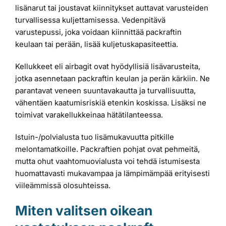
lisänarut tai joustavat kiinnitykset auttavat varusteiden
turvallisessa kuljettamisessa. Vedenpitävä
varustepussi, joka voidaan kiinnittää packraftin
keulaan tai perään, lisää kuljetuskapasiteettia.
Kellukkeet eli airbagit ovat hyödyllisiä lisävarusteita,
jotka asennetaan packraftin keulan ja perän kärkiin. Ne
parantavat veneen suuntavakautta ja turvallisuutta,
vähentäen kaatumisriskiä etenkin koskissa. Lisäksi ne
toimivat varakellukkeinaa hätätilanteessa.
Istuin-/polvialusta tuo lisämukavuutta pitkille
melontamatkoille. Packraftien pohjat ovat pehmeitä,
mutta ohut vaahtomuovialusta voi tehdä istumisesta
huomattavasti mukavampaa ja lämpimämpää erityisesti
viileämmissä olosuhteissa.
Miten valitsen oikean