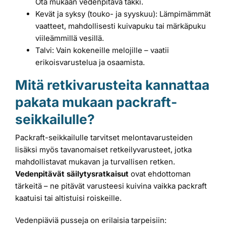
Ota mukaan vedenpitävä takki.
Kevät ja syksy (touko- ja syyskuu): Lämpimämmät
vaatteet, mahdollisesti kuivapuku tai märkäpuku
viileämmillä vesillä.
Talvi: Vain kokeneille melojille – vaatii
erikoisvarustelua ja osaamista.
Mitä retkivarusteita kannattaa
pakata mukaan packraft-
seikkailulle?
Packraft-seikkailulle tarvitset melontavarusteiden
lisäksi myös tavanomaiset retkeilyvarusteet, jotka
mahdollistavat mukavan ja turvallisen retken.
Vedenpitävät säilytysratkaisut
ovat ehdottoman
tärkeitä – ne pitävät varusteesi kuivina vaikka packraft
kaatuisi tai altistuisi roiskeille.
Vedenpiäviä pusseja on erilaisia tarpeisiin: