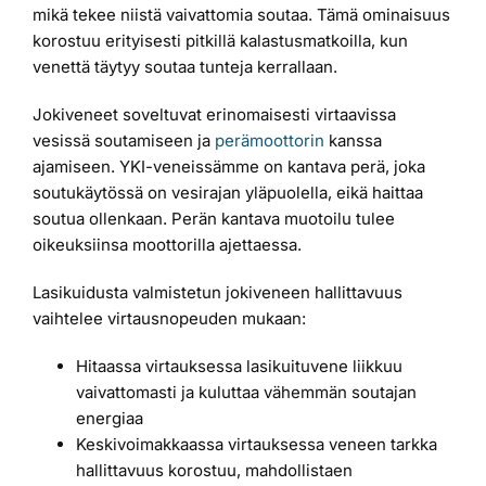
mikä tekee niistä vaivattomia soutaa. Tämä ominaisuus
korostuu erityisesti pitkillä kalastusmatkoilla, kun
venettä täytyy soutaa tunteja kerrallaan.
Jokiveneet soveltuvat erinomaisesti virtaavissa
vesissä soutamiseen ja
perämoottorin
kanssa
ajamiseen. YKI-veneissämme on kantava perä, joka
soutukäytössä on vesirajan yläpuolella, eikä haittaa
soutua ollenkaan. Perän kantava muotoilu tulee
oikeuksiinsa moottorilla ajettaessa.
Lasikuidusta valmistetun jokiveneen hallittavuus
vaihtelee virtausnopeuden mukaan:
Hitaassa virtauksessa lasikuituvene liikkuu
vaivattomasti ja kuluttaa vähemmän soutajan
energiaa
Keskivoimakkaassa virtauksessa veneen tarkka
hallittavuus korostuu, mahdollistaen