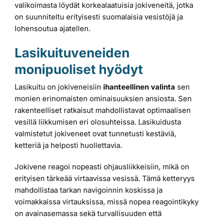
valikoimasta löydät korkealaatuisia jokiveneitä, jotka
on suunniteltu erityisesti suomalaisia vesistöjä ja
lohensoutua ajatellen.
Lasikuituveneiden
monipuoliset hyödyt
Lasikuitu on jokiveneisiin
ihanteellinen valinta
sen
monien erinomaisten ominaisuuksien ansiosta. Sen
rakenteelliset ratkaisut mahdollistavat optimaalisen
vesillä liikkumisen eri olosuhteissa. Lasikuidusta
valmistetut jokiveneet ovat tunnetusti kestäviä,
ketteriä ja helposti huollettavia.
Jokivene reagoi nopeasti ohjausliikkeisiin, mikä on
erityisen tärkeää virtaavissa vesissä. Tämä ketteryys
mahdollistaa tarkan navigoinnin koskissa ja
voimakkaissa virtauksissa, missä nopea reagointikyky
on avainasemassa sekä turvallisuuden että