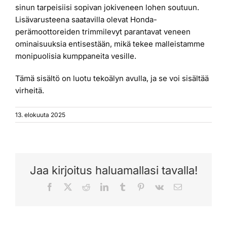
sinun tarpeisiisi sopivan jokiveneen lohen soutuun.
Lisävarusteena saatavilla olevat Honda-
perämoottoreiden trimmilevyt parantavat veneen
ominaisuuksia entisestään, mikä tekee malleistamme
monipuolisia kumppaneita vesille.
Tämä sisältö on luotu tekoälyn avulla, ja se voi sisältää
virheitä.
13. elokuuta 2025
Jaa kirjoitus haluamallasi tavalla!
Facebook
X
Reddit
LinkedIn
Tumblr
Pinterest
Vk
Sähköposti