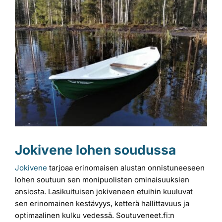
kuvaa
Laiturit
isompana
Valmistajat
Rahoitus
Asiakaskokemuksia
Jokivene lohen soudussa
Jokivene
tarjoaa erinomaisen alustan onnistuneeseen
lohen soutuun sen monipuolisten ominaisuuksien
ansiosta. Lasikuituisen jokiveneen etuihin kuuluvat
sen erinomainen kestävyys, ketterä hallittavuus ja
optimaalinen kulku vedessä. Soutuveneet.fi:n