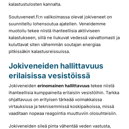
kalastustulosten kannalta.
Soutuveneet.fi:n valikoimassa olevat jokiveneet on
suunniteltu lohensoutua ajatellen. Veneidemme
muotoilu tekee niistä ihanteellisia aktiiviseen
kalastukseen, sillä ne liukuvat vedessä vaivattomasti ja
kuluttavat siten vähemmän soutajan energiaa
pitkissäkin kalastusreissuissa.
Jokiveneiden hallittavuus
erilaisissa vesistöissä
Jokiveneiden
erinomainen hallittavuus
tekee niistä
ihanteellisia kumppaineita erilaisiin vesistöihin. Tarkka
ohjattavuus on erityisen tärkeää voimakkaissa
virtauksissa ja teknisemmissä koskipaikoissa, missä
vaaditaan nopeaa reagointia muuttuviin olosuhteisiin.
Jokiveneiden sileä pinta vähentää veden vastusta,