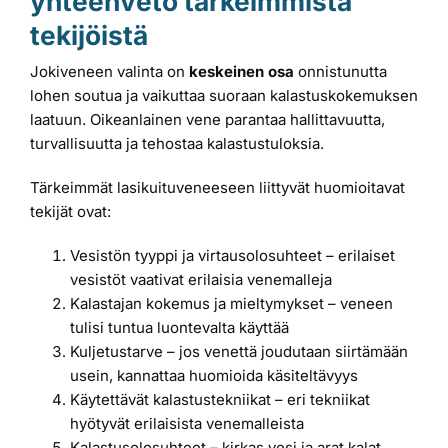
yhteenveto tärkeimmistä
tekijöistä
Jokiveneen valinta on
keskeinen osa
onnistunutta
lohen soutua ja vaikuttaa suoraan kalastuskokemuksen
laatuun. Oikeanlainen vene parantaa hallittavuutta,
turvallisuutta ja tehostaa kalastustuloksia.
Tärkeimmät lasikuituveneeseen liittyvät huomioitavat
tekijät ovat:
Vesistön tyyppi ja virtausolosuhteet – erilaiset
vesistöt vaativat erilaisia venemalleja
Kalastajan kokemus ja mieltymykset – veneen
tulisi tuntua luontevalta käyttää
Kuljetustarve – jos venettä joudutaan siirtämään
usein, kannattaa huomioida käsiteltävyys
Käytettävät kalastustekniikat – eri tekniikat
hyötyvät erilaisista venemalleista
Kalastusolosuhteet – kirkas vesi ja arat kalat