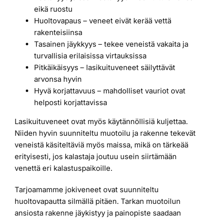
eikä ruostu
Huoltovapaus – veneet eivät kerää vettä
rakenteisiinsa
Tasainen jäykkyys – tekee veneistä vakaita ja
turvallisia erilaisissa virtauksissa
Pitkäikäisyys – lasikuituveneet säilyttävät
arvonsa hyvin
Hyvä korjattavuus – mahdolliset vauriot ovat
helposti korjattavissa
Lasikuituveneet ovat myös käytännöllisiä kuljettaa.
Niiden hyvin suunniteltu muotoilu ja rakenne tekevät
veneistä käsiteltäviä myös maissa, mikä on tärkeää
erityisesti, jos kalastaja joutuu usein siirtämään
venettä eri kalastuspaikoille.
Tarjoamamme jokiveneet ovat suunniteltu
huoltovapautta silmällä pitäen. Tarkan muotoilun
ansiosta rakenne jäykistyy ja painopiste saadaan