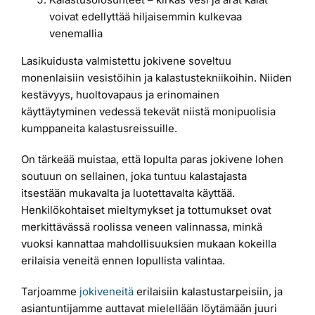
voivat edellyttää hiljaisemmin kulkevaa
venemallia
Lasikuidusta valmistettu jokivene soveltuu
monenlaisiin vesistöihin ja kalastustekniikoihin. Niiden
kestävyys, huoltovapaus ja erinomainen
käyttäytyminen vedessä tekevät niistä monipuolisia
kumppaneita kalastusreissuille.
On tärkeää muistaa, että lopulta paras jokivene lohen
soutuun on sellainen, joka tuntuu kalastajasta
itsestään mukavalta ja luotettavalta käyttää.
Henkilökohtaiset mieltymykset ja tottumukset ovat
merkittävässä roolissa veneen valinnassa, minkä
vuoksi kannattaa mahdollisuuksien mukaan kokeilla
erilaisia veneitä ennen lopullista valintaa.
Tarjoamme
jokiveneitä
erilaisiin kalastustarpeisiin, ja
asiantuntijamme auttavat mielellään löytämään juuri