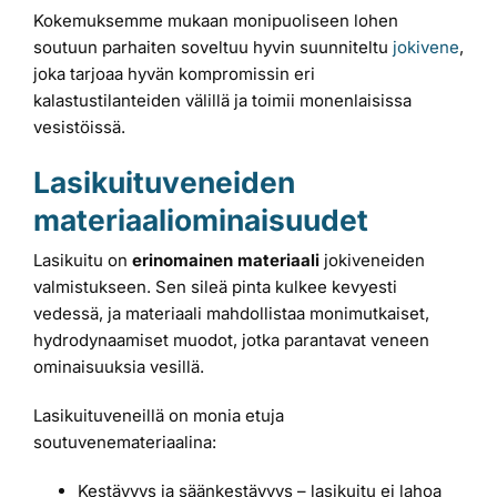
Kokemuksemme mukaan monipuoliseen lohen
soutuun parhaiten soveltuu hyvin suunniteltu
jokivene
,
joka tarjoaa hyvän kompromissin eri
kalastustilanteiden välillä ja toimii monenlaisissa
vesistöissä.
Lasikuituveneiden
materiaaliominaisuudet
Lasikuitu on
erinomainen materiaali
jokiveneiden
valmistukseen. Sen sileä pinta kulkee kevyesti
vedessä, ja materiaali mahdollistaa monimutkaiset,
hydrodynaamiset muodot, jotka parantavat veneen
ominaisuuksia vesillä.
Lasikuituveneillä on monia etuja
soutuvenemateriaalina:
Kestävyys ja säänkestävyys – lasikuitu ei lahoa