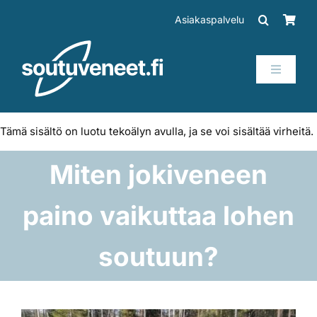
Skip
Asiakaspalvelu
to
content
Toggle
Navigati
Veneet
Tämä sisältö on luotu tekoälyn avulla, ja se voi sisältää virheitä.
Perämoottorit
Miten jokiveneen
Trailerit
paino vaikuttaa lohen
SUP-laudat
soutuun?
Tarvikkeet
Katso