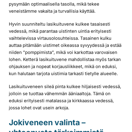
pysymään optimaalisella tasolla, mikä tekee
veneistämme vakaita ja turvallisia käyttää.
Hyvin suunniteltu lasikuituvene kulkee tasaisesti
vedessä, mikä parantaa uistinten uintia erityisesti
vaihtelevissa virtausolosuhteissa. Tasainen kulku
auttaa pitämään uistimet oikeassa syvyydessä ja estää
niiden ”pomppimista”, mikä voi karkottaa varovaisen
lohen. Ketterä lasikuituvene mahdollistaa myös tarkan
ohjauksen ja nopeat korjausliikkeet, mikä on eduksi,
kun halutaan tarjota uistimia tarkasti tietylle alueelle.
Lasikuituveneen sileä pinta kulkee hiljaisesti vedessä,
jolloin se tuottaa vähemmän ääniaaltoja. Tämä on
eduksi erityisesti matalassa ja kirkkaassa vedessä,
jossa lohet ovat usein arkoja.
Jokiveneen valinta –