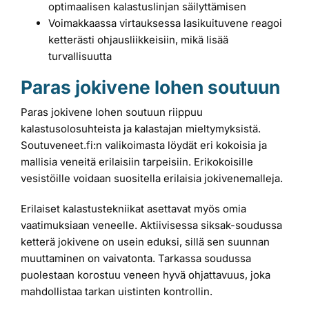
optimaalisen kalastuslinjan säilyttämisen
Voimakkaassa virtauksessa lasikuituvene reagoi
ketterästi ohjausliikkeisiin, mikä lisää
turvallisuutta
Paras jokivene lohen soutuun
Paras jokivene lohen soutuun riippuu
kalastusolosuhteista ja kalastajan mieltymyksistä.
Soutuveneet.fi:n valikoimasta löydät eri kokoisia ja
mallisia veneitä erilaisiin tarpeisiin. Erikokoisille
vesistöille voidaan suositella erilaisia jokivenemalleja.
Erilaiset kalastustekniikat asettavat myös omia
vaatimuksiaan veneelle. Aktiivisessa siksak-soudussa
ketterä jokivene on usein eduksi, sillä sen suunnan
muuttaminen on vaivatonta. Tarkassa soudussa
puolestaan korostuu veneen hyvä ohjattavuus, joka
mahdollistaa tarkan uistinten kontrollin.