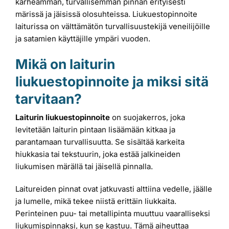
karheamman, turvallisemman pinnan erityisesti
märissä ja jäisissä olosuhteissa. Liukuestopinnoite
laiturissa on välttämätön turvallisuustekijä veneilijöille
ja satamien käyttäjille ympäri vuoden.
Mikä on laiturin
liukuestopinnoite ja miksi sitä
tarvitaan?
Laiturin liukuestopinnoite
on suojakerros, joka
levitetään laiturin pintaan lisäämään kitkaa ja
parantamaan turvallisuutta. Se sisältää karkeita
hiukkasia tai tekstuurin, joka estää jalkineiden
liukumisen märällä tai jäisellä pinnalla.
Laitureiden pinnat ovat jatkuvasti alttiina vedelle, jäälle
ja lumelle, mikä tekee niistä erittäin liukkaita.
Perinteinen puu- tai metallipinta muuttuu vaaralliseksi
liukumispinnaksi, kun se kastuu. Tämä aiheuttaa