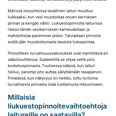
Märissä olosuhteissa tavallinen laituri muuttuu
liukkaaksi, kun vesi muodostaa ohuen kerroksen
pinnan ja kengän väliin. Liukuestopinnoite laiturissa
rikkoo tämän vesikerroksen karheudellaan ja
mahdollistaa paremman pidon. Talviaikaan pinnoite
estää jään muodostumasta tasaista liukaspintaa.
Pinnoitteen turvallisuusvaikutukset ovat merkittäviä eri
sääolosuhteissa. Sadekelillä se ohjaa vettä pois
kosketuspinnasta. Tuulisessa säässä, kun laituri
heiluu, parempi pito auttaa säilyttämään tasapainon.
Pimeässä, kun näkyvyys on heikko, tuttu tuntuma
turvallisesta pinnasta lisää luottamusta liikkumiseen.
Millaisia
liukuestopinnoitevaihtoehtoja
laitureille on saatavilla?