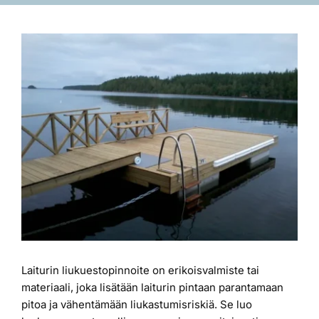
Laiturit
Katso
kuvaa
Valmistajat
isompana
Rahoitus
Asiakaskokemuksia
Laiturin liukuestopinnoite on erikoisvalmiste tai
materiaali, joka lisätään laiturin pintaan parantamaan
pitoa ja vähentämään liukastumisriskiä. Se luo