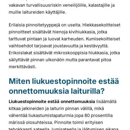
vakavan turvallisuusriskin veneilijöille, kalastajille ja
muille laitureiden käyttäjille.
Erilaisia pinnoitetyyppejä on useita. Hiekkasekoitteiset
pinnoitteet sisältävät hienoja kivihiukkasia, jotka
tarttuvat pintaan ja luovat karheuden. Kumisekoitteiset
vaihtoehdot tarjoavat joustavuutta ja kestävyyttä.
Erikoislakat sisältävät mikroskooppisia hiukkasia, jotka
säilyttävät pinnan ulkonäön mutta parantavat pitoa
merkittävästi.
Miten liukuestopinnoite estää
onnettomuuksia laiturilla?
Liukuestopinnoite estää onnettomuuksia
lisäämällä
kitkaa jalkineiden ja laiturin pinnan välillä, mikä
vähentää liukastumistapaturmia jopa 80 prosentilla
märissä olosuhteissa. Pinnoite toimii erityisen
tehokkaasti sateella, lumisateella ja jäätymisen aikana.