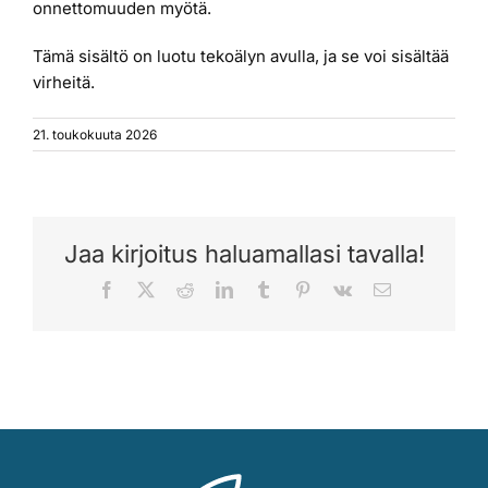
onnettomuuden myötä.
Tämä sisältö on luotu tekoälyn avulla, ja se voi sisältää
virheitä.
21. toukokuuta 2026
Jaa kirjoitus haluamallasi tavalla!
Facebook
X
Reddit
LinkedIn
Tumblr
Pinterest
Vk
Sähköposti