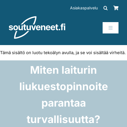
Skip
Asiakaspalvelu
to
content
Toggle
Navigati
Veneet
Tämä sisältö on luotu tekoälyn avulla, ja se voi sisältää virheitä.
Perämoottorit
Miten laiturin
Trailerit
liukuestopinnoite
SUP-laudat
parantaa
turvallisuutta?
Tarvikkeet