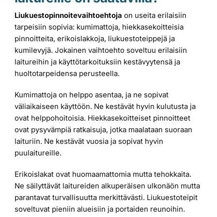
Liukuestopinnoitevaihtoehtoja
on useita erilaisiin
tarpeisiin sopivia: kumimattoja, hiekkasekoitteisia
pinnoitteita, erikoislakkoja, liukuestoteippejä ja
kumilevyjä. Jokainen vaihtoehto soveltuu erilaisiin
laitureihin ja käyttötarkoituksiin kestävyytensä ja
huoltotarpeidensa perusteella.
Kumimattoja on helppo asentaa, ja ne sopivat
väliaikaiseen käyttöön. Ne kestävät hyvin kulutusta ja
ovat helppohoitoisia. Hiekkasekoitteiset pinnoitteet
ovat pysyvämpiä ratkaisuja, jotka maalataan suoraan
laituriin. Ne kestävät vuosia ja sopivat hyvin
puulaitureille.
Erikoislakat ovat huomaamattomia mutta tehokkaita.
Ne säilyttävät laitureiden alkuperäisen ulkonäön mutta
parantavat turvallisuutta merkittävästi. Liukuestoteipit
soveltuvat pieniin alueisiin ja portaiden reunoihin.