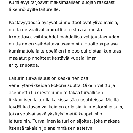
Kumilevyt tarjoavat maksimaalisen suojan raskaasti
liikennöidyille laitureille.
Kestävyydessä pysyvät pinnoitteet ovat ylivoimaisia,
mutta ne vaativat ammattitaitoista asennusta.
Irrotettavat vaihtoehdot mahdollistavat joustavuuden,
mutta ne on vaihdettava useammin. Huoltotarpeissa
kumimattoja ja teippejä on helppo puhdistaa, kun taas
maalatut pinnoitteet kestävät vuosia ilman
erityishuoltoa.
Laiturin turvallisuus on keskeinen osa
veneilytarvikkeiden kokonaisuutta. Oikein valittu ja
asennettu liukuestopinnoite takaa turvallisen
liikkumisen laiturilla kaikissa sääolosuhteissa. Meiltä
löydät kattavan valikoiman erilaisia liukuestoratkaisuja,
jotka sopivat sekä yksityisiin että kaupallisiin
laitureihin. Turvallinen laituri on sijoitus, joka maksaa
itsensä takaisin jo ensimmäisen estetyn