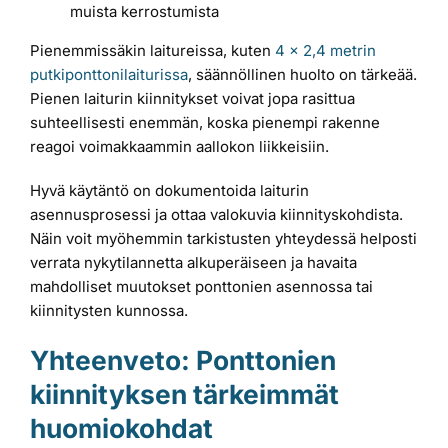
muista kerrostumista
Pienemmissäkin laitureissa, kuten
4 x 2,4 metrin
putkiponttonilaiturissa
, säännöllinen huolto on tärkeää.
Pienen laiturin kiinnitykset voivat jopa rasittua
suhteellisesti enemmän, koska pienempi rakenne
reagoi voimakkaammin aallokon liikkeisiin.
Hyvä käytäntö on dokumentoida laiturin
asennusprosessi ja ottaa valokuvia kiinnityskohdista.
Näin voit myöhemmin tarkistusten yhteydessä helposti
verrata nykytilannetta alkuperäiseen ja havaita
mahdolliset muutokset ponttonien asennossa tai
kiinnitysten kunnossa.
Yhteenveto: Ponttonien
kiinnityksen tärkeimmät
huomiokohdat