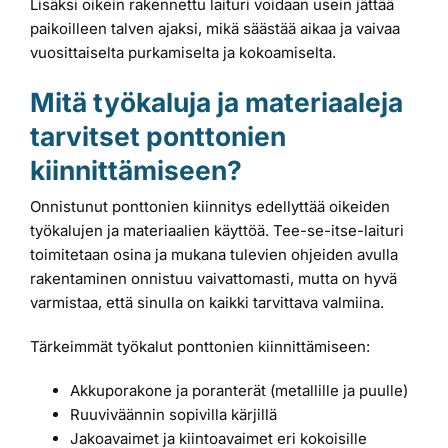
Lisäksi oikein rakennettu laituri voidaan usein jättää
paikoilleen talven ajaksi, mikä säästää aikaa ja vaivaa
vuosittaiselta purkamiselta ja kokoamiselta.
Mitä työkaluja ja materiaaleja
tarvitset ponttonien
kiinnittämiseen?
Onnistunut ponttonien kiinnitys edellyttää oikeiden
työkalujen ja materiaalien käyttöä. Tee-se-itse-laituri
toimitetaan osina ja mukana tulevien ohjeiden avulla
rakentaminen onnistuu vaivattomasti, mutta on hyvä
varmistaa, että sinulla on kaikki tarvittava valmiina.
Tärkeimmät työkalut ponttonien kiinnittämiseen:
Akkuporakone ja poranterät (metallille ja puulle)
Ruuviväännin sopivilla kärjillä
Jakoavaimet ja kiintoavaimet eri kokoisille