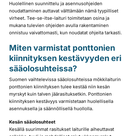
Huolellinen suunnittelu ja asennusohjeiden
noudattaminen auttavat välttämään nämä tyypilliset
virheet. Tee-se-itse-laituri toimitetaan osina ja
mukana tulevien ohjeiden avulla rakentaminen
onnistuu vaivattomasti, kun noudatat ohjeita tarkasti.
Miten varmistat ponttonien
kiinnityksen kestävyyden eri
sääolosuhteissa?
Suomen vaihtelevissa sääolosuhteissa mökkilaiturin
ponttonien kiinnityksen tulee kestää niin kesän
myrskyt kuin talven jäärasituksetkin. Ponttonien
kiinnityksen kestävyys varmistetaan huolellisella
asennuksella ja säännöllisellä huollolla.
Kesän sääolosuhteet
Kesällä suurimmat rasitukset laiturille aiheuttavat