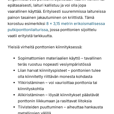
epätasaisesti, laituri kallistuu ja voi olla jopa
vaarallinen käyttää. Erityisesti suuremmissa laitureissa
painon tasainen jakautuminen on kriittistä. Tämä
korostuu esimerkiksi
8 x 3,15 metrin erikoismallisessa
putkiponttonilaiturissa
, jossa ponttonien sijoittelu
vaatii erityistä tarkkuutta.
Yleisiä virheitä ponttonien kiinnityksessä:
Sopimattomien materiaalien käyttö – tavallinen
teräs ruostuu nopeasti vesiympäristössä
Liian harvat kiinnityspisteet – ponttonien tulee
olla kiinnitetty riittävän monesta kohdasta
Ylikiristäminen – voi vaurioittaa ponttonia tai
kiinnityskohtia
Alikiristäminen – löysät kiinnitykset päästävät
ponttonin liikkumaan ja rasittavat liitoksia
Tiivisteiden puuttuminen – aiheuttaa hankausta
metalliosien välillä