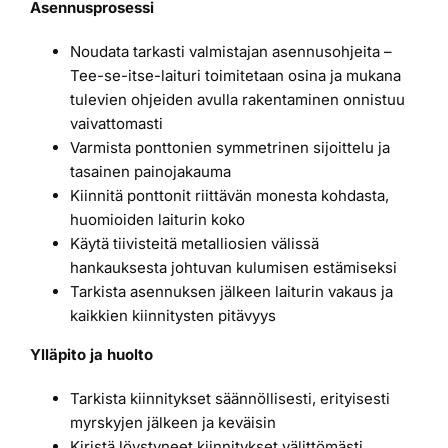
Asennusprosessi
Noudata tarkasti valmistajan asennusohjeita –
Tee-se-itse-laituri toimitetaan osina ja mukana
tulevien ohjeiden avulla rakentaminen onnistuu
vaivattomasti
Varmista ponttonien symmetrinen sijoittelu ja
tasainen painojakauma
Kiinnitä ponttonit riittävän monesta kohdasta,
huomioiden laiturin koko
Käytä tiivisteitä metalliosien välissä
hankauksesta johtuvan kulumisen estämiseksi
Tarkista asennuksen jälkeen laiturin vakaus ja
kaikkien kiinnitysten pitävyys
Ylläpito ja huolto
Tarkista kiinnitykset säännöllisesti, erityisesti
myrskyjen jälkeen ja keväisin
Kiristä löystyneet kiinnitykset välittömästi