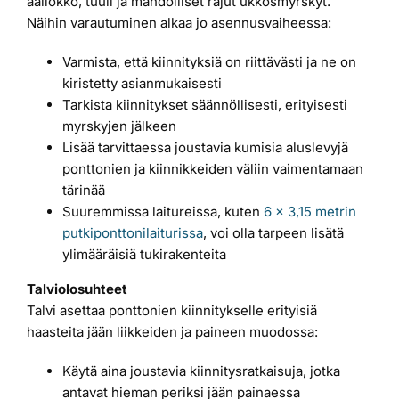
aallokko, tuuli ja mahdolliset rajut ukkosmyrskyt.
Näihin varautuminen alkaa jo asennusvaiheessa:
Varmista, että kiinnityksiä on riittävästi ja ne on
kiristetty asianmukaisesti
Tarkista kiinnitykset säännöllisesti, erityisesti
myrskyjen jälkeen
Lisää tarvittaessa joustavia kumisia aluslevyjä
ponttonien ja kiinnikkeiden väliin vaimentamaan
tärinää
Suuremmissa laitureissa, kuten
6 x 3,15 metrin
putkiponttonilaiturissa
, voi olla tarpeen lisätä
ylimääräisiä tukirakenteita
Talviolosuhteet
Talvi asettaa ponttonien kiinnitykselle erityisiä
haasteita jään liikkeiden ja paineen muodossa:
Käytä aina joustavia kiinnitysratkaisuja, jotka
antavat hieman periksi jään painaessa