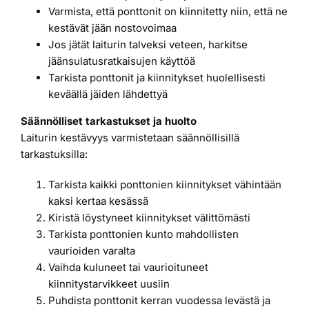
Varmista, että ponttonit on kiinnitetty niin, että ne
kestävät jään nostovoimaa
Jos jätät laiturin talveksi veteen, harkitse
jäänsulatusratkaisujen käyttöä
Tarkista ponttonit ja kiinnitykset huolellisesti
keväällä jäiden lähdettyä
Säännölliset tarkastukset ja huolto
Laiturin kestävyys varmistetaan säännöllisillä
tarkastuksilla:
Tarkista kaikki ponttonien kiinnitykset vähintään
kaksi kertaa kesässä
Kiristä löystyneet kiinnitykset välittömästi
Tarkista ponttonien kunto mahdollisten
vaurioiden varalta
Vaihda kuluneet tai vaurioituneet
kiinnitystarvikkeet uusiin
Puhdista ponttonit kerran vuodessa levästä ja