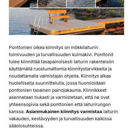
Laiturit
Valmistajat
Ponttonien oikea kiinnitys on mökkilaiturin
Rahoitus
toimivuuden ja turvallisuuden kulmakivi. Ponttonit
tulee kiinnittää tasapainoisesti laiturin rakenteisiin
Asiakaskokemuksia
käyttämällä ruostumattomia kiinnitystarvikkeita ja
noudattamalla valmistajan ohjeita. Kiinnitys alkaa
huolellisella suunnittelulla, jossa huomioidaan
ponttonien tasainen painojakauma. Kiinnikkeet
asennetaan tiukasti ja varmistetaan, että ne ovat
yhteensopivia sekä ponttonien että laiturirungon
kanssa.
Asianmukainen kiinnitys varmistaa
laiturin
vakauden, kestävyyden ja turvallisuuden kaikissa
sääolosuhteissa.