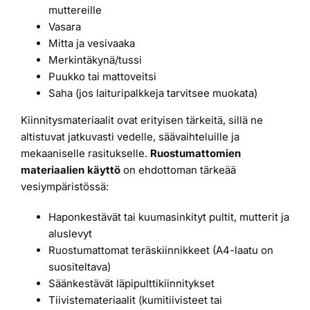
muttereille
Vasara
Mitta ja vesivaaka
Merkintäkynä/tussi
Puukko tai mattoveitsi
Saha (jos laituripalkkeja tarvitsee muokata)
Kiinnitysmateriaalit ovat erityisen tärkeitä, sillä ne
altistuvat jatkuvasti vedelle, säävaihteluille ja
mekaaniselle rasitukselle.
Ruostumattomien
materiaalien käyttö
on ehdottoman tärkeää
vesiympäristössä:
Haponkestävät tai kuumasinkityt pultit, mutterit ja
aluslevyt
Ruostumattomat teräskiinnikkeet (A4-laatu on
suositeltava)
Säänkestävät läpipulttikiinnitykset
Tiivistemateriaalit (kumitiivisteet tai