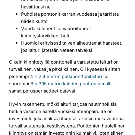
havaittuasi ne
Puhdista ponttonit kerran vuodessa ja tarkista
niiden kunto
Vaihda kuluneet tai vaurioituneet
kiinnitystarvikkeet heti
Huomioi erityisesti talven aiheuttamat haasteet,
jos laituri jätetään veteen talveksi
Oikein kiinnitetyillä ponttoneilla varustettu laituri on
turvallinen, vakaa ja pitkäikäinen. Oli kyseessä sitten
pienempi
4 x 2,4 metrin putkiponttonilaituri
tai
suurempi
6 x 3,15 metrin kahden ponttonin malli
,
samat perusperiaatteet pätevät.
Hyvin rakennettu mökkilaituri tarjoaa nautinnollisia
hetkiä vesistön äärellä vuosiksi eteenpäin. Se on
investointi, joka maksaa itsensä takaisin mukavuutena,
turvallisuutena ja kestävyytenä. Ponttonien huolellinen
kiinnitys on tämän investoinnin kulmakivi, joten siihen