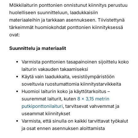
Mökkilaiturin ponttonien onnistunut kiinnitys perustuu
huolelliseen suunnitteluun, laadukkaisiin
materiaaleihin ja tarkkaan asennukseen. Tiivistettynä
tärkeimmät huomiokohdat ponttonien kiinnityksessä
ovat:
Suunnittelu ja materiaalit
Varmista ponttonien tasapainoinen sijoittelu koko
laiturin vakauden takaamiseksi
Käytä vain laadukkaita, vesistöympäristöön
soveltuvia ruostumattomia kiinnitystarvikkeita
Huomioi laiturin koko ja käyttötarkoitus –
suuremmat laiturit, kuten
8 x 3,15 metrin
putkiponttonilaituri
, tarvitsevat vahvemmat ja
useammat kiinnitykset
Varmista, että sinulla on kaikki tarvittavat työkalut
ja osat ennen asennuksen aloittamista