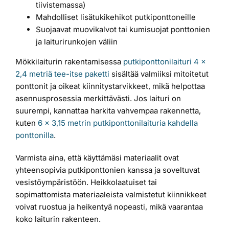
tiivistemassa)
Mahdolliset lisätukikehikot putkiponttoneille
Suojaavat muovikalvot tai kumisuojat ponttonien
ja laiturirunkojen väliin
Mökkilaiturin rakentamisessa
putkiponttonilaituri 4 x
2,4 metriä tee-itse paketti
sisältää valmiiksi mitoitetut
ponttonit ja oikeat kiinnitystarvikkeet, mikä helpottaa
asennusprosessia merkittävästi. Jos laituri on
suurempi, kannattaa harkita vahvempaa rakennetta,
kuten
6 x 3,15 metrin putkiponttonilaituria kahdella
ponttonilla
.
Varmista aina, että käyttämäsi materiaalit ovat
yhteensopivia putkiponttonien kanssa ja soveltuvat
vesistöympäristöön. Heikkolaatuiset tai
sopimattomista materiaaleista valmistetut kiinnikkeet
voivat ruostua ja heikentyä nopeasti, mikä vaarantaa
koko laiturin rakenteen.