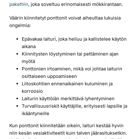
pakettiin
, joka soveltuu erinomaisesti mökkirantaan.
Väärin kiinnitetyt ponttonit voivat aiheuttaa lukuisia
ongelmia:
Epävakaa laituri, joka heiluu ja kallistelee käytön
aikana
Kiinnitysten löystyminen tai pettäminen ajan
myötä
Ponttonien irtoaminen, mikä voi johtaa laiturin
osittaiseen uppoamiseen
Liitoskohtien ennenaikainen kuluminen ja
korroosio
Laiturin käyttöiän merkittävä lyhentyminen
Turvallisuusriskit käyttäjille, erityisesti lapsille ja
ikääntyneille
Kun ponttonit kiinnitetään oikein, laituri kestää hyvin
niin kesän vesiaktiviteetit kuin talven jäärasituksetkin.