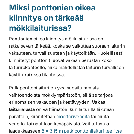
Miksi ponttonien oikea
kiinnitys on tärkeää
mökkilaiturissa?
Ponttonien oikea kiinnitys mökkilaiturissa on
ratkaisevan tärkeää, koska se vaikuttaa suoraan laiturin
vakauteen, turvallisuuteen ja käyttöikään. Huolellisesti
kiinnitetyt ponttonit luovat vakaan perustan koko
laiturirakenteelle, mikä mahdollistaa laiturin turvallisen
käytön kaikissa tilanteissa.
Putkiponttonilaituri on yksi suosituimmista
vaihtoehdoista mökkiympäristöön, sillä se tarjoaa
erinomaisen vakauden ja kestävyyden.
Vakaa
laiturialusta
on välttämätön, kun laiturilla liikutaan
päivittäin, kiinnitetään
moottoriveneitä
tai muita
veneitä, tai nautitaan kesäpäivistä. Voit tutustua
laadukkaaseen
8 x 3,15 m putkiponttonilaituri tee-itse