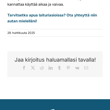
kannattaa käyttää aikaa ja vaivaa.
Tarvitsetko apua laituriasioissa? Ota yhteyttä niin
autan mielelläni!
29. huhtikuuta 2025
Jaa kirjoitus haluamallasi tavalla!
Facebook
X
Reddit
LinkedIn
Tumblr
Pinterest
Vk
Sähköposti