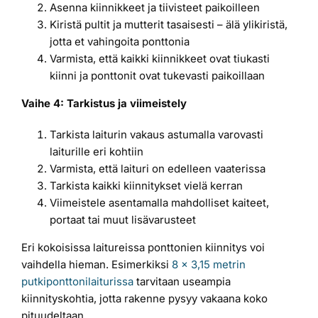
Asenna kiinnikkeet ja tiivisteet paikoilleen
Kiristä pultit ja mutterit tasaisesti – älä ylikiristä,
jotta et vahingoita ponttonia
Varmista, että kaikki kiinnikkeet ovat tiukasti
kiinni ja ponttonit ovat tukevasti paikoillaan
Vaihe 4: Tarkistus ja viimeistely
Tarkista laiturin vakaus astumalla varovasti
laiturille eri kohtiin
Varmista, että laituri on edelleen vaaterissa
Tarkista kaikki kiinnitykset vielä kerran
Viimeistele asentamalla mahdolliset kaiteet,
portaat tai muut lisävarusteet
Eri kokoisissa laitureissa ponttonien kiinnitys voi
vaihdella hieman. Esimerkiksi
8 x 3,15 metrin
putkiponttonilaiturissa
tarvitaan useampia
kiinnityskohtia, jotta rakenne pysyy vakaana koko
pituudeltaan.