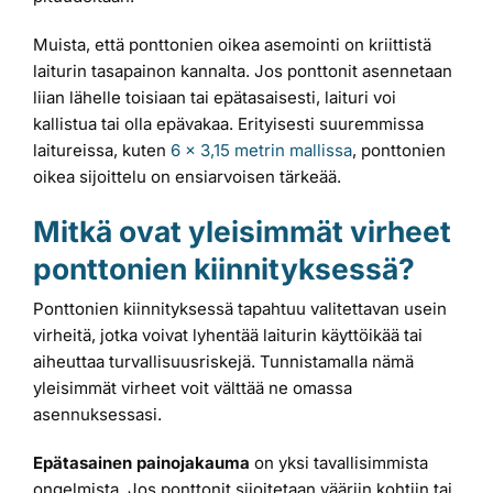
Muista, että ponttonien oikea asemointi on kriittistä
laiturin tasapainon kannalta. Jos ponttonit asennetaan
liian lähelle toisiaan tai epätasaisesti, laituri voi
kallistua tai olla epävakaa. Erityisesti suuremmissa
laitureissa, kuten
6 x 3,15 metrin mallissa
, ponttonien
oikea sijoittelu on ensiarvoisen tärkeää.
Mitkä ovat yleisimmät virheet
ponttonien kiinnityksessä?
Ponttonien kiinnityksessä tapahtuu valitettavan usein
virheitä, jotka voivat lyhentää laiturin käyttöikää tai
aiheuttaa turvallisuusriskejä. Tunnistamalla nämä
yleisimmät virheet voit välttää ne omassa
asennuksessasi.
Epätasainen painojakauma
on yksi tavallisimmista
ongelmista. Jos ponttonit sijoitetaan vääriin kohtiin tai