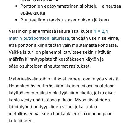
Ponttonien epäsymmetrinen sijoittelu – aiheuttaa
epävakautta
Puutteellinen tarkistus asennuksen jälkeen
Varsinkin pienemmissä laitureissa, kuten
4 x 2,4
metrin putkiponttonilaiturissa
, tehdään usein se virhe,
että ponttonit kiinnitetään vain muutamasta kohdasta.
Vaikka laituri on pienempi, tarvitsee sekin riittävän
määrän kiinnityspisteitä kestääkseen käytön ja
sääolosuhteiden aiheuttamat rasitukset.
Materiaalivalintoihin liittyvät virheet ovat myös yleisiä.
Haponkestävien teräskiinnikkeiden sijaan saatetaan
käyttää esimerkiksi sinkittyjä kiinnikkeitä, jotka eivät
kestä vesiympäristössä pitkään. Myös tiivisteiden
laiminlyönti on tyypillinen virhe, joka johtaa
metalliosien väliseen hankaukseen ja nopeampaan
kulumiseen.