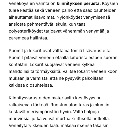
Veneköysien valinta on
kiinnityksen perusta
. Köysien
tulee kestää sekä veneen paino että sääolosuhteiden
aiheuttamat lisävoimat. Nylonköydet venymisensä
ansiosta pehmentävät iskuja, kun taas
polyesteriköydet tarjoavat vähemmän venymää ja
parempaa hallintaa.
Puomit ja lokarit ovat välttämättömiä lisävarusteita.
Puomit pitävät veneen etäällä laiturista estäen suoran
kontaktin. Lokarit suojaavat veneen kylkeä
mahdollisilta törmäyksiltä. Valitse lokarit veneen koon
mukaan ja varmista, että ne pysyvät paikoillaan
kaikissa olosuhteissa.
Kiinnitysvarusteiden materiaalin kestävyys on
ratkaisevan tärkeää. Ruostumaton teräs ja alumiini
kestävät meriympäristön hyvin. Vältä halpoja
muoviosia, jotka voivat murtua kriittisellä hetkellä.
Veneilytarvikkeiden laatu maksaa itsensä takaisin