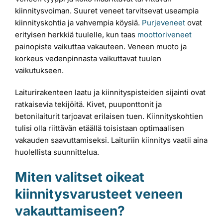
kiinnitysvoiman. Suuret veneet tarvitsevat useampia
kiinnityskohtia ja vahvempia köysiä.
Purjeveneet
ovat
erityisen herkkiä tuulelle, kun taas
moottoriveneet
painopiste vaikuttaa vakauteen. Veneen muoto ja
korkeus vedenpinnasta vaikuttavat tuulen
vaikutukseen.
Laiturirakenteen laatu ja kiinnityspisteiden sijainti ovat
ratkaisevia tekijöitä. Kivet, puuponttonit ja
betonilaiturit tarjoavat erilaisen tuen. Kiinnityskohtien
tulisi olla riittävän etäällä toisistaan optimaalisen
vakauden saavuttamiseksi. Laituriin kiinnitys vaatii aina
huolellista suunnittelua.
Miten valitset oikeat
kiinnitysvarusteet veneen
vakauttamiseen?