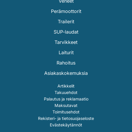
Veneet
Perämoottorit
Trailerit
SUP-laudat
Tarvikkeet
Laiturit
Rahoitus
Asiakaskokemuksia
Artikkelit
Takuuehdot
Palautus ja reklamaatio
Maksutavat
Toimitusehdot
Rekisteri- ja tietosuojaseloste
Evästekäytännöt