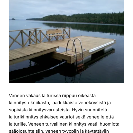
kuvaa
Laiturit
isompana
Valmistajat
Rahoitus
Asiakaskokemuksia
Veneen vakaus laiturissa riippuu oikeasta
kiinnitystekniikasta, laadukkaista veneköysistä ja
sopivista kiinnitysvarusteista. Hyvin suunniteltu
laiturikiinnitys ehkäisee vauriot sekä veneelle että
laiturille. Veneen turvallinen kiinnitys vaatii huomiota
sääolosuhteisiin, veneen tyyppiin ja käytettäviin