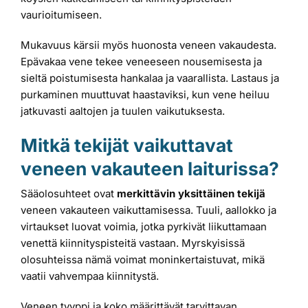
vaurioitumiseen.
Mukavuus kärsii myös huonosta veneen vakaudesta.
Epävakaa vene tekee veneeseen nousemisesta ja
sieltä poistumisesta hankalaa ja vaarallista. Lastaus ja
purkaminen muuttuvat haastaviksi, kun vene heiluu
jatkuvasti aaltojen ja tuulen vaikutuksesta.
Mitkä tekijät vaikuttavat
veneen vakauteen laiturissa?
Sääolosuhteet ovat
merkittävin yksittäinen tekijä
veneen vakauteen vaikuttamisessa. Tuuli, aallokko ja
virtaukset luovat voimia, jotka pyrkivät liikuttamaan
venettä kiinnityspisteitä vastaan. Myrskyisissä
olosuhteissa nämä voimat moninkertaistuvat, mikä
vaatii vahvempaa kiinnitystä.
Veneen tyyppi ja koko määrittävät tarvittavan