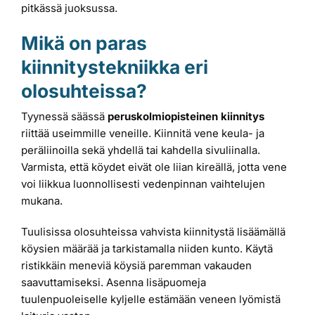
pitkässä juoksussa.
Mikä on paras
kiinnitystekniikka eri
olosuhteissa?
Tyynessä säässä
peruskolmiopisteinen kiinnitys
riittää useimmille veneille. Kiinnitä vene keula- ja
peräliinoilla sekä yhdellä tai kahdella sivuliinalla.
Varmista, että köydet eivät ole liian kireällä, jotta vene
voi liikkua luonnollisesti vedenpinnan vaihtelujen
mukana.
Tuulisissa olosuhteissa vahvista kiinnitystä lisäämällä
köysien määrää ja tarkistamalla niiden kunto. Käytä
ristikkäin meneviä köysiä paremman vakauden
saavuttamiseksi. Asenna lisäpuomeja
tuulenpuoleiselle kyljelle estämään veneen lyömistä