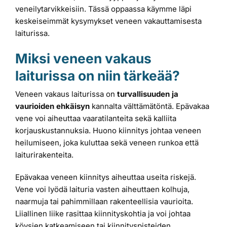
veneilytarvikkeisiin. Tässä oppaassa käymme läpi
keskeiseimmät kysymykset veneen vakauttamisesta
laiturissa.
Miksi veneen vakaus
laiturissa on niin tärkeää?
Veneen vakaus laiturissa on
turvallisuuden ja
vaurioiden ehkäisyn
kannalta välttämätöntä. Epävakaa
vene voi aiheuttaa vaaratilanteita sekä kalliita
korjauskustannuksia. Huono kiinnitys johtaa veneen
heilumiseen, joka kuluttaa sekä veneen runkoa että
laiturirakenteita.
Epävakaa veneen kiinnitys aiheuttaa useita riskejä.
Vene voi lyödä laituria vasten aiheuttaen kolhuja,
naarmuja tai pahimmillaan rakenteellisia vaurioita.
Liiallinen liike rasittaa kiinnityskohtia ja voi johtaa
köysien katkeamiseen tai kiinnityspisteiden