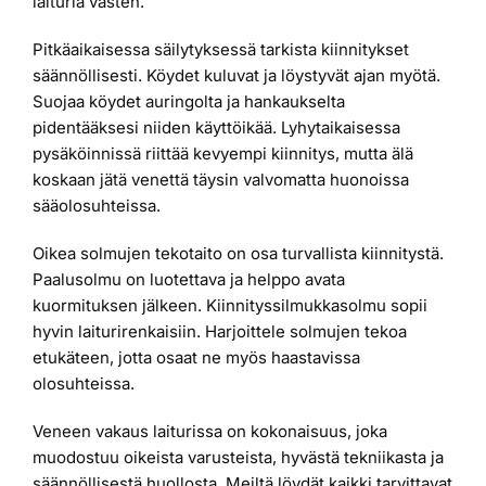
laituria vasten.
Pitkäaikaisessa säilytyksessä tarkista kiinnitykset
säännöllisesti. Köydet kuluvat ja löystyvät ajan myötä.
Suojaa köydet auringolta ja hankaukselta
pidentääksesi niiden käyttöikää. Lyhytaikaisessa
pysäköinnissä riittää kevyempi kiinnitys, mutta älä
koskaan jätä venettä täysin valvomatta huonoissa
sääolosuhteissa.
Oikea solmujen tekotaito on osa turvallista kiinnitystä.
Paalusolmu on luotettava ja helppo avata
kuormituksen jälkeen. Kiinnityssilmukkasolmu sopii
hyvin laiturirenkaisiin. Harjoittele solmujen tekoa
etukäteen, jotta osaat ne myös haastavissa
olosuhteissa.
Veneen vakaus laiturissa on kokonaisuus, joka
muodostuu oikeista varusteista, hyvästä tekniikasta ja
säännöllisestä huollosta. Meiltä löydät kaikki tarvittavat