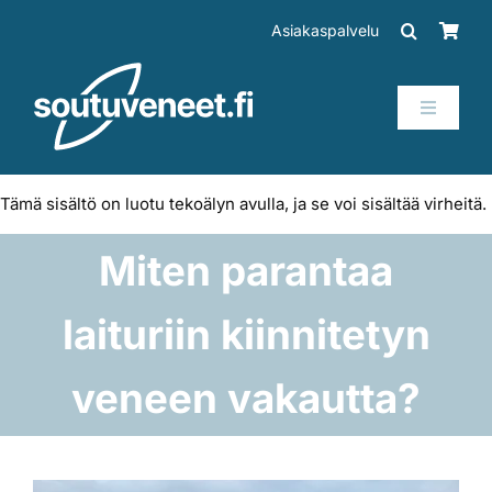
Skip
Asiakaspalvelu
to
content
Toggle
Navigati
Veneet
Tämä sisältö on luotu tekoälyn avulla, ja se voi sisältää virheitä.
Perämoottorit
Miten parantaa
Trailerit
laituriin kiinnitetyn
SUP-laudat
veneen vakautta?
Tarvikkeet
Katso