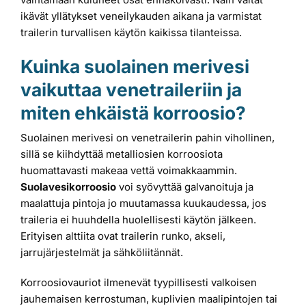
ikävät yllätykset veneilykauden aikana ja varmistat
trailerin turvallisen käytön kaikissa tilanteissa.
Kuinka suolainen merivesi
vaikuttaa venetraileriin ja
miten ehkäistä korroosio?
Suolainen merivesi on venetrailerin pahin vihollinen,
sillä se kiihdyttää metalliosien korroosiota
huomattavasti makeaa vettä voimakkaammin.
Suolavesikorroosio
voi syövyttää galvanoituja ja
maalattuja pintoja jo muutamassa kuukaudessa, jos
traileria ei huuhdella huolellisesti käytön jälkeen.
Erityisen alttiita ovat trailerin runko, akseli,
jarrujärjestelmät ja sähköliitännät.
Korroosiovauriot ilmenevät tyypillisesti valkoisen
jauhemaisen kerrostuman, kuplivien maalipintojen tai