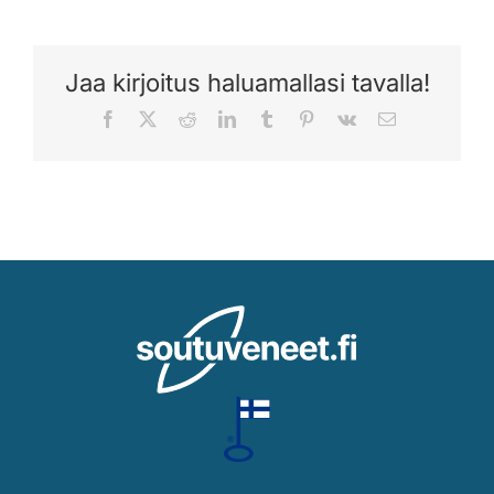
Jaa kirjoitus haluamallasi tavalla!
Facebook
X
Reddit
LinkedIn
Tumblr
Pinterest
Vk
Sähköposti