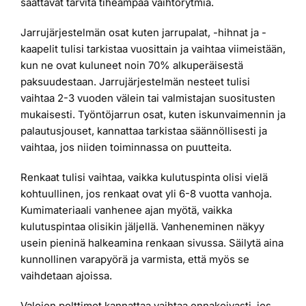
saattavat tarvita tiheämpää vaihtorytmiä.
Jarrujärjestelmän osat kuten jarrupalat, -hihnat ja -
kaapelit tulisi tarkistaa vuosittain ja vaihtaa viimeistään,
kun ne ovat kuluneet noin 70% alkuperäisestä
paksuudestaan. Jarrujärjestelmän nesteet tulisi
vaihtaa 2-3 vuoden välein tai valmistajan suositusten
mukaisesti. Työntöjarrun osat, kuten iskunvaimennin ja
palautusjouset, kannattaa tarkistaa säännöllisesti ja
vaihtaa, jos niiden toiminnassa on puutteita.
Renkaat tulisi vaihtaa, vaikka kulutuspinta olisi vielä
kohtuullinen, jos renkaat ovat yli 6-8 vuotta vanhoja.
Kumimateriaali vanhenee ajan myötä, vaikka
kulutuspintaa olisikin jäljellä. Vanheneminen näkyy
usein pieninä halkeamina renkaan sivussa. Säilytä aina
kunnollinen varapyörä ja varmista, että myös se
vaihdetaan ajoissa.
Valojen polttimot kannattaa vaihtaa ennakoivasti, jos