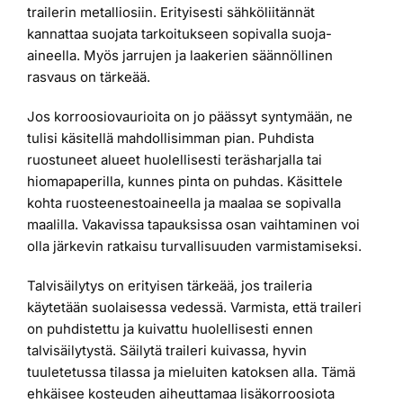
trailerin metalliosiin. Erityisesti sähköliitännät
kannattaa suojata tarkoitukseen sopivalla suoja-
aineella. Myös jarrujen ja laakerien säännöllinen
rasvaus on tärkeää.
Jos korroosiovaurioita on jo päässyt syntymään, ne
tulisi käsitellä mahdollisimman pian. Puhdista
ruostuneet alueet huolellisesti teräsharjalla tai
hiomapaperilla, kunnes pinta on puhdas. Käsittele
kohta ruosteenestoaineella ja maalaa se sopivalla
maalilla. Vakavissa tapauksissa osan vaihtaminen voi
olla järkevin ratkaisu turvallisuuden varmistamiseksi.
Talvisäilytys on erityisen tärkeää, jos traileria
käytetään suolaisessa vedessä. Varmista, että traileri
on puhdistettu ja kuivattu huolellisesti ennen
talvisäilytystä. Säilytä traileri kuivassa, hyvin
tuuletetussa tilassa ja mieluiten katoksen alla. Tämä
ehkäisee kosteuden aiheuttamaa lisäkorroosiota