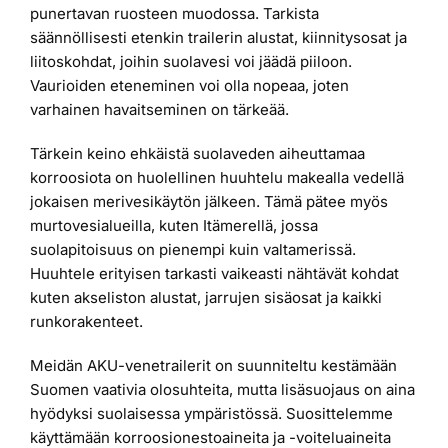
punertavan ruosteen muodossa. Tarkista
säännöllisesti etenkin trailerin alustat, kiinnitysosat ja
liitoskohdat, joihin suolavesi voi jäädä piiloon.
Vaurioiden eteneminen voi olla nopeaa, joten
varhainen havaitseminen on tärkeää.
Tärkein keino ehkäistä suolaveden aiheuttamaa
korroosiota on huolellinen huuhtelu makealla vedellä
jokaisen merivesikäytön jälkeen. Tämä pätee myös
murtovesialueilla, kuten Itämerellä, jossa
suolapitoisuus on pienempi kuin valtamerissä.
Huuhtele erityisen tarkasti vaikeasti nähtävät kohdat
kuten akseliston alustat, jarrujen sisäosat ja kaikki
runkorakenteet.
Meidän AKU-venetrailerit on suunniteltu kestämään
Suomen vaativia olosuhteita, mutta lisäsuojaus on aina
hyödyksi suolaisessa ympäristössä. Suosittelemme
käyttämään korroosionestoaineita ja -voiteluaineita