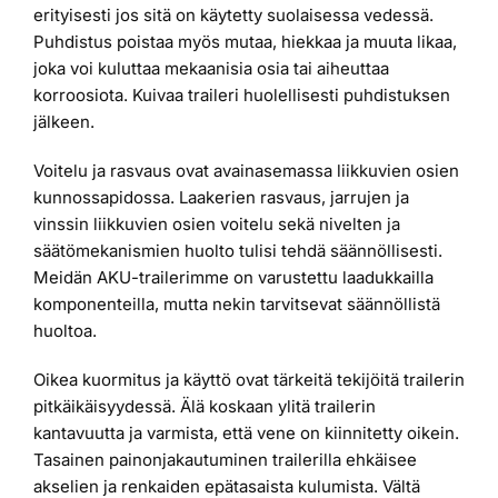
erityisesti jos sitä on käytetty suolaisessa vedessä.
Puhdistus poistaa myös mutaa, hiekkaa ja muuta likaa,
joka voi kuluttaa mekaanisia osia tai aiheuttaa
korroosiota. Kuivaa traileri huolellisesti puhdistuksen
jälkeen.
Voitelu ja rasvaus ovat avainasemassa liikkuvien osien
kunnossapidossa. Laakerien rasvaus, jarrujen ja
vinssin liikkuvien osien voitelu sekä nivelten ja
säätömekanismien huolto tulisi tehdä säännöllisesti.
Meidän AKU-trailerimme on varustettu laadukkailla
komponenteilla, mutta nekin tarvitsevat säännöllistä
huoltoa.
Oikea kuormitus ja käyttö ovat tärkeitä tekijöitä trailerin
pitkäikäisyydessä. Älä koskaan ylitä trailerin
kantavuutta ja varmista, että vene on kiinnitetty oikein.
Tasainen painonjakautuminen trailerilla ehkäisee
akselien ja renkaiden epätasaista kulumista. Vältä