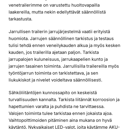
venetrailerimme on varustettu huoltovapailla
laakereilla, mutta nekin edellyttävät säännöllistä
tarkastusta.
Jarrullisen trailerin jarrujärjestelmä vaatii erityistä
huomiota. Jarrujen säännöllinen tarkistus ja testaus
tulisi tehdä ennen veneilykauden alkua ja myös kesken
kauden, jos trailerilla ajetaan paljon. Tarkista
jarrupalojen kuluneisuus, jarrukaapelien kunto ja
jarrujen tasainen toiminta. Jarrullisilla trailereilla myös
työntöjarrun toiminta on tarkistettava, ja sen
liukukiskot ja nivelet voideltava säännöllisesti.
Sähköliitäntöjen kunnossapito on keskeistä
turvallisuuden kannalta. Tarkista liitännät korroosion ja
hapettumien varalta ja puhdista ne tarvittaessa.
Valojen toiminta tulee tarkistaa ennen jokaista ajoa.
Vaihtopolttimoiden pitäminen aina mukana on hyvä
käytäntö. Nykyaikaiset LED-valot, joita käytämme AKU-