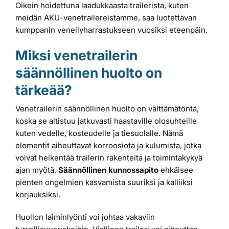
Oikein hoidettuna laadukkaasta trailerista, kuten
meidän AKU-venetrailereistamme, saa luotettavan
kumppanin veneilyharrastukseen vuosiksi eteenpäin.
Miksi venetrailerin
säännöllinen huolto on
tärkeää?
Venetrailerin säännöllinen huolto on välttämätöntä,
koska se altistuu jatkuvasti haastaville olosuhteille
kuten vedelle, kosteudelle ja tiesuolalle. Nämä
elementit aiheuttavat korroosiota ja kulumista, jotka
voivat heikentää trailerin rakenteita ja toimintakykyä
ajan myötä.
Säännöllinen kunnossapito
ehkäisee
pienten ongelmien kasvamista suuriksi ja kalliiksi
korjauksiksi.
Huollon laiminlyönti voi johtaa vakaviin