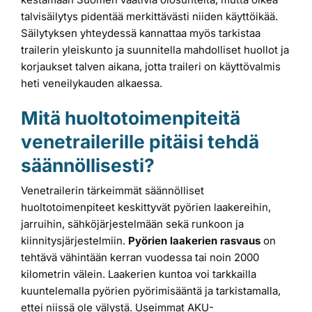
talvisäilytys pidentää merkittävästi niiden käyttöikää.
Säilytyksen yhteydessä kannattaa myös tarkistaa
trailerin yleiskunto ja suunnitella mahdolliset huollot ja
korjaukset talven aikana, jotta traileri on käyttövalmis
heti veneilykauden alkaessa.
Mitä huoltotoimenpiteitä
venetrailerille pitäisi tehdä
säännöllisesti?
Venetrailerin tärkeimmät säännölliset
huoltotoimenpiteet keskittyvät pyörien laakereihin,
jarruihin, sähköjärjestelmään sekä runkoon ja
kiinnitysjärjestelmiin.
Pyörien laakerien rasvaus
on
tehtävä vähintään kerran vuodessa tai noin 2000
kilometrin välein. Laakerien kuntoa voi tarkkailla
kuuntelemalla pyörien pyörimisääntä ja tarkistamalla,
ettei niissä ole välystä. Useimmat AKU-