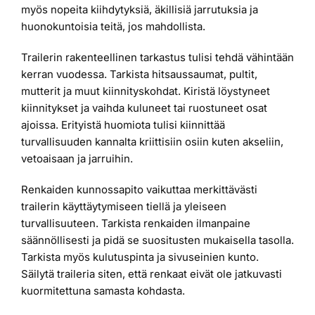
myös nopeita kiihdytyksiä, äkillisiä jarrutuksia ja
huonokuntoisia teitä, jos mahdollista.
Trailerin rakenteellinen tarkastus tulisi tehdä vähintään
kerran vuodessa. Tarkista hitsaussaumat, pultit,
mutterit ja muut kiinnityskohdat. Kiristä löystyneet
kiinnitykset ja vaihda kuluneet tai ruostuneet osat
ajoissa. Erityistä huomiota tulisi kiinnittää
turvallisuuden kannalta kriittisiin osiin kuten akseliin,
vetoaisaan ja jarruihin.
Renkaiden kunnossapito vaikuttaa merkittävästi
trailerin käyttäytymiseen tiellä ja yleiseen
turvallisuuteen. Tarkista renkaiden ilmanpaine
säännöllisesti ja pidä se suositusten mukaisella tasolla.
Tarkista myös kulutuspinta ja sivuseinien kunto.
Säilytä traileria siten, että renkaat eivät ole jatkuvasti
kuormitettuna samasta kohdasta.