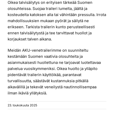
Oikea talvisäilytys on erityisen tärkeää Suomen
olosuhteissa. Suojaa traileri lumelta, jäältä ja
kosteudelta katoksen alla tai vähintään pressulla. Irrota
mahdollisuuksien mukaan pyörät ja säilytä ne
erikseen. Tarkista trailerin kunto perusteellisesti
ennen talvisäilytystä ja tee tarvittavat huollot ja
korjaukset talven aikana.
Meidän AKU-venetrailerimme on suunniteltu
kestämään Suomen vaativia olosuhteita ja
asianmukaisesti huollettuna ne tarjoavat luotettavaa
palvelua vuosikymmeniksi. Oikea huolto ja ylläpito
pidentävät trailerin käyttöikää, parantavat
turvallisuutta, säästävät kustannuksia pitkällä
aikavälillä ja tekevät veneilystä nautinnollisempaa
ilman ikäviä yllätyksiä.
23. toukokuuta 2025