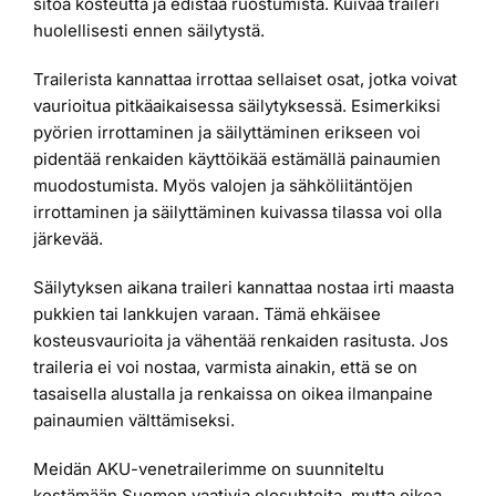
sitoa kosteutta ja edistää ruostumista. Kuivaa traileri
huolellisesti ennen säilytystä.
Trailerista kannattaa irrottaa sellaiset osat, jotka voivat
vaurioitua pitkäaikaisessa säilytyksessä. Esimerkiksi
pyörien irrottaminen ja säilyttäminen erikseen voi
pidentää renkaiden käyttöikää estämällä painaumien
muodostumista. Myös valojen ja sähköliitäntöjen
irrottaminen ja säilyttäminen kuivassa tilassa voi olla
järkevää.
Säilytyksen aikana traileri kannattaa nostaa irti maasta
pukkien tai lankkujen varaan. Tämä ehkäisee
kosteusvaurioita ja vähentää renkaiden rasitusta. Jos
traileria ei voi nostaa, varmista ainakin, että se on
tasaisella alustalla ja renkaissa on oikea ilmanpaine
painaumien välttämiseksi.
Meidän AKU-venetrailerimme on suunniteltu
kestämään Suomen vaativia olosuhteita, mutta oikea