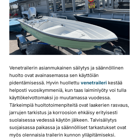
Katso
kuvaa
Laiturit
isompana
Valmistajat
Rahoitus
Venetrailerin asianmukainen säilytys ja säännöllinen
Asiakaskokemuksia
huolto ovat avainasemassa sen käyttöiän
pidentämisessä. Hyvin huollettu
venetraileri
kestää
helposti vuosikymmeniä, kun taas laiminlyöty voi tulla
käyttökelvottomaksi jo muutamassa vuodessa.
Tärkeimpiä huoltotoimenpiteitä ovat laakerien rasvaus,
jarrujen tarkistus ja korroosion ehkäisy erityisesti
suolaisessa vedessä käytön jälkeen. Talvisäilytys
suojaisassa paikassa ja säännölliset tarkastukset ovat
myös olennaisia trailerin kunnon ylläpitämiseksi.