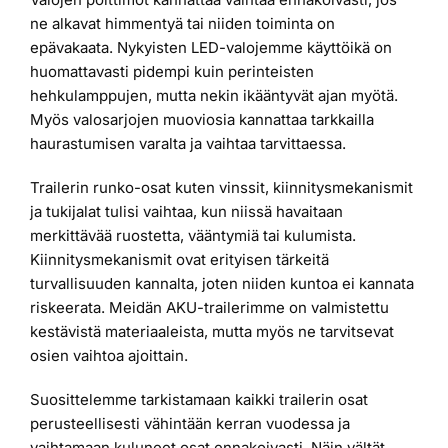
ne alkavat himmentyä tai niiden toiminta on
epävakaata. Nykyisten LED-valojemme käyttöikä on
huomattavasti pidempi kuin perinteisten
hehkulamppujen, mutta nekin ikääntyvät ajan myötä.
Myös valosarjojen muoviosia kannattaa tarkkailla
haurastumisen varalta ja vaihtaa tarvittaessa.
Trailerin runko-osat kuten vinssit, kiinnitysmekanismit
ja tukijalat tulisi vaihtaa, kun niissä havaitaan
merkittävää ruostetta, vääntymiä tai kulumista.
Kiinnitysmekanismit ovat erityisen tärkeitä
turvallisuuden kannalta, joten niiden kuntoa ei kannata
riskeerata. Meidän AKU-trailerimme on valmistettu
kestävistä materiaaleista, mutta myös ne tarvitsevat
osien vaihtoa ajoittain.
Suosittelemme tarkistamaan kaikki trailerin osat
perusteellisesti vähintään kerran vuodessa ja
vaihtamaan kuluneet osat ennakoivasti. Näin vältät