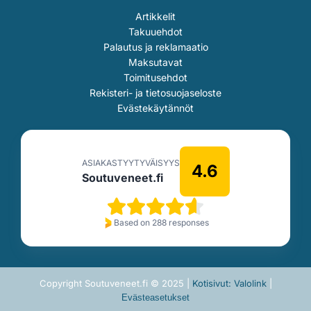
Artikkelit
Takuuehdot
Palautus ja reklamaatio
Maksutavat
Toimitusehdot
Rekisteri- ja tietosuojaseloste
Evästekäytännöt
ASIAKASTYYTYVÄISYYS
4.6
Soutuveneet.fi
Based on 288 responses
Copyright Soutuveneet.fi © 2025 |
Kotisivut: Valolink
|
Evästeasetukset