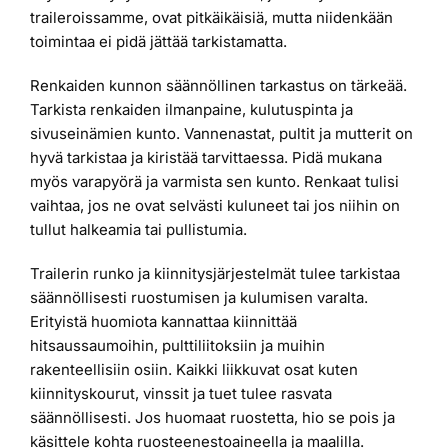
traileroissamme, ovat pitkäikäisiä, mutta niidenkään
toimintaa ei pidä jättää tarkistamatta.
Renkaiden kunnon säännöllinen tarkastus on tärkeää.
Tarkista renkaiden ilmanpaine, kulutuspinta ja
sivuseinämien kunto. Vannenastat, pultit ja mutterit on
hyvä tarkistaa ja kiristää tarvittaessa. Pidä mukana
myös varapyörä ja varmista sen kunto. Renkaat tulisi
vaihtaa, jos ne ovat selvästi kuluneet tai jos niihin on
tullut halkeamia tai pullistumia.
Trailerin runko ja kiinnitysjärjestelmät tulee tarkistaa
säännöllisesti ruostumisen ja kulumisen varalta.
Erityistä huomiota kannattaa kiinnittää
hitsaussaumoihin, pulttiliitoksiin ja muihin
rakenteellisiin osiin. Kaikki liikkuvat osat kuten
kiinnityskourut, vinssit ja tuet tulee rasvata
säännöllisesti. Jos huomaat ruostetta, hio se pois ja
käsittele kohta ruosteenestoaineella ja maalilla.