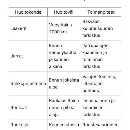
Huoltokohde
Huoltoväli
Toimenpiteet
Rasvaus,
Vuosittain /
Laakerit
kuluneisuuden
2000 km
tarkistus
Ennen
Jarrupalojen,
veneilykautta
kaapelien ja
Jarrut
ja kauden
toiminnan
aikana
tarkistus
Valojen toiminta,
Ennen jokaista
Sähköjärjestelmä
liitäntöjen
ajoa
puhtaus
Kuukausittain /
Ilmanpaineen ja
Renkaat
ennen pitkiä
kulumisen
ajoja
tarkistus
Runko ja
Kauden alussa
Ruostevaurioiden