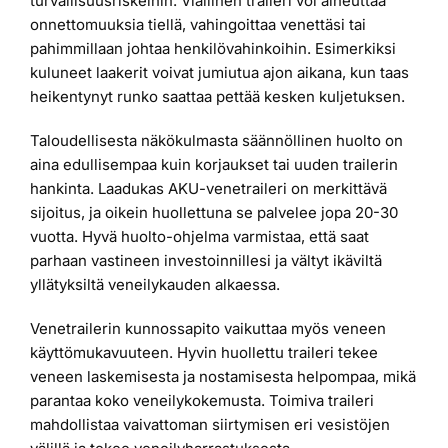
turvallisuusriskeihin. Viallinen traileri voi aiheuttaa
onnettomuuksia tiellä, vahingoittaa venettäsi tai
pahimmillaan johtaa henkilövahinkoihin. Esimerkiksi
kuluneet laakerit voivat jumiutua ajon aikana, kun taas
heikentynyt runko saattaa pettää kesken kuljetuksen.
Taloudellisesta näkökulmasta säännöllinen huolto on
aina edullisempaa kuin korjaukset tai uuden trailerin
hankinta. Laadukas AKU-venetraileri on merkittävä
sijoitus, ja oikein huollettuna se palvelee jopa 20-30
vuotta. Hyvä huolto-ohjelma varmistaa, että saat
parhaan vastineen investoinnillesi ja vältyt ikäviltä
yllätyksiltä veneilykauden alkaessa.
Venetrailerin kunnossapito vaikuttaa myös veneen
käyttömukavuuteen. Hyvin huollettu traileri tekee
veneen laskemisesta ja nostamisesta helpompaa, mikä
parantaa koko veneilykokemusta. Toimiva traileri
mahdollistaa vaivattoman siirtymisen eri vesistöjen