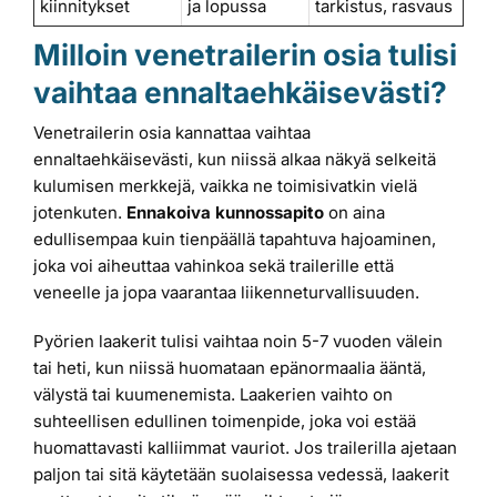
kiinnitykset
ja lopussa
tarkistus, rasvaus
Milloin venetrailerin osia tulisi
vaihtaa ennaltaehkäisevästi?
Venetrailerin osia kannattaa vaihtaa
ennaltaehkäisevästi, kun niissä alkaa näkyä selkeitä
kulumisen merkkejä, vaikka ne toimisivatkin vielä
jotenkuten.
Ennakoiva kunnossapito
on aina
edullisempaa kuin tienpäällä tapahtuva hajoaminen,
joka voi aiheuttaa vahinkoa sekä trailerille että
veneelle ja jopa vaarantaa liikenneturvallisuuden.
Pyörien laakerit tulisi vaihtaa noin 5-7 vuoden välein
tai heti, kun niissä huomataan epänormaalia ääntä,
välystä tai kuumenemista. Laakerien vaihto on
suhteellisen edullinen toimenpide, joka voi estää
huomattavasti kalliimmat vauriot. Jos trailerilla ajetaan
paljon tai sitä käytetään suolaisessa vedessä, laakerit