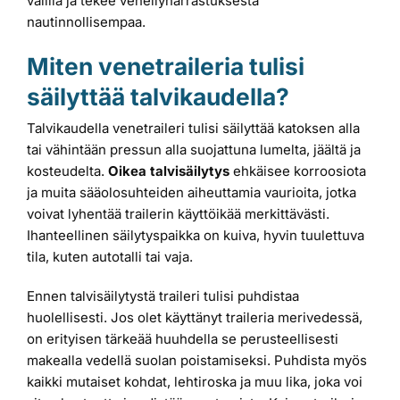
välillä ja tekee veneilyharrastuksesta
nautinnollisempaa.
Miten venetraileria tulisi
säilyttää talvikaudella?
Talvikaudella venetraileri tulisi säilyttää katoksen alla
tai vähintään pressun alla suojattuna lumelta, jäältä ja
kosteudelta.
Oikea talvisäilytys
ehkäisee korroosiota
ja muita sääolosuhteiden aiheuttamia vaurioita, jotka
voivat lyhentää trailerin käyttöikää merkittävästi.
Ihanteellinen säilytyspaikka on kuiva, hyvin tuulettuva
tila, kuten autotalli tai vaja.
Ennen talvisäilytystä traileri tulisi puhdistaa
huolellisesti. Jos olet käyttänyt traileria merivedessä,
on erityisen tärkeää huuhdella se perusteellisesti
makealla vedellä suolan poistamiseksi. Puhdista myös
kaikki mutaiset kohdat, lehtiroska ja muu lika, joka voi