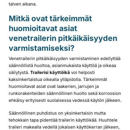
talven aikana.
Mitkä ovat tärkeimmät
huomioitavat asiat
venetrailerin pitkäikäisyyden
varmistamiseksi?
Venetrailerin pitkäikäisyyden varmistaminen edellyttää
säännöllistä huoltoa, asianmukaista käyttöä ja oikeaa
säilytystä.
Trailerisi käyttöikä
voi helposti
kaksinkertaistua oikealla ylläpidolla. Tärkeimmät
huomioitavat asiat ovat laakerien, jarrujen ja
runkorakenteiden säännöllinen huolto sekä korroosion
ehkäisy erityisesti suolaisessa vedessä käytön jälkeen.
Säännöllinen puhdistus on yksinkertaisin mutta
tehokkain tapa pidentää trailerin käyttöikää. Huuhtele
traileri makealla vedellä jokaisen käyttökerran jälkeen,