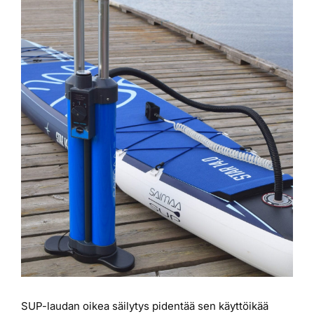
isompana
Laiturit
Valmistajat
Rahoitus
Asiakaskokemuksia
SUP-laudan oikea säilytys pidentää sen käyttöikää