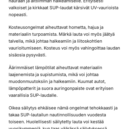
hauraan ja alttiimman halkeamiselle. Erityisesti
valkoiset ja kirkkaat SUP-laudat kärsivät UV-vaurioista
nopeasti.
Kosteusongelmat aiheuttavat hometta, hajua ja
materiaalin turpoamista. Märkä lauta voi myös jäätyä
talvella, mikä johtaa halkeamiin ja liitoskohtien
vaurioitumiseen. Kosteus voi myös vahingoittaa laudan
sisäosia pysyvästi.
Äärimmäiset lämpötilat aiheuttavat materiaalin
laajenemista ja supistumista, mikä voi johtaa
muodonmuutoksiin ja halkeamiin. Kuumat autot,
lämpöpatterit ja suora auringonpaiste ovat erityisen
vaarallisia SUP-laudalle.
Oikea säilytys ehkäisee nämä ongelmat tehokkaasti ja
takaa SUP-lautailun nautinnollisuuden vuodesta
toiseen. Huolellisesti säilytetty lauta voi kestää
vuosikymmeniä, kun taas väärässä säilytyksessä