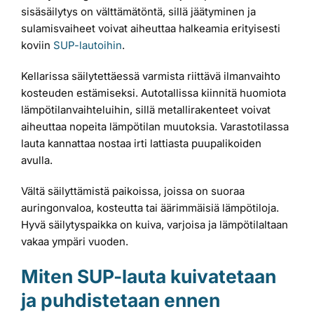
sisäsäilytys on välttämätöntä, sillä jäätyminen ja
sulamisvaiheet voivat aiheuttaa halkeamia erityisesti
koviin
SUP-lautoihin
.
Kellarissa säilytettäessä varmista riittävä ilmanvaihto
kosteuden estämiseksi. Autotallissa kiinnitä huomiota
lämpötilanvaihteluihin, sillä metallirakenteet voivat
aiheuttaa nopeita lämpötilan muutoksia. Varastotilassa
lauta kannattaa nostaa irti lattiasta puupalikoiden
avulla.
Vältä säilyttämistä paikoissa, joissa on suoraa
auringonvaloa, kosteutta tai äärimmäisiä lämpötiloja.
Hyvä säilytyspaikka on kuiva, varjoisa ja lämpötilaltaan
vakaa ympäri vuoden.
Miten SUP-lauta kuivatetaan
ja puhdistetaan ennen