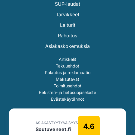
SUP-laudat
Tarvikkeet
Laiturit
Rahoitus
Asiakaskokemuksia
Artikkelit
Takuuehdot
Palautus ja reklamaatio
Maksutavat
Toimitusehdot
Rekisteri- ja tietosuojaseloste
Evästekäytännöt
ASIAKASTYYTYVÄISYYS
4.6
Soutuveneet.fi