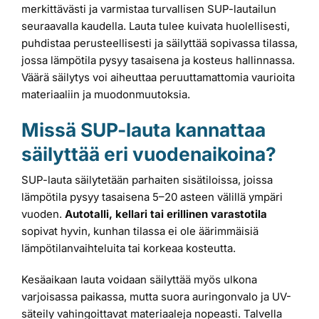
merkittävästi ja varmistaa turvallisen SUP-lautailun
seuraavalla kaudella. Lauta tulee kuivata huolellisesti,
puhdistaa perusteellisesti ja säilyttää sopivassa tilassa,
jossa lämpötila pysyy tasaisena ja kosteus hallinnassa.
Väärä säilytys voi aiheuttaa peruuttamattomia vaurioita
materiaaliin ja muodonmuutoksia.
Missä SUP-lauta kannattaa
säilyttää eri vuodenaikoina?
SUP-lauta säilytetään parhaiten sisätiloissa, joissa
lämpötila pysyy tasaisena 5–20 asteen välillä ympäri
vuoden.
Autotalli, kellari tai erillinen varastotila
sopivat hyvin, kunhan tilassa ei ole äärimmäisiä
lämpötilanvaihteluita tai korkeaa kosteutta.
Kesäaikaan lauta voidaan säilyttää myös ulkona
varjoisassa paikassa, mutta suora auringonvalo ja UV-
säteily vahingoittavat materiaaleja nopeasti. Talvella