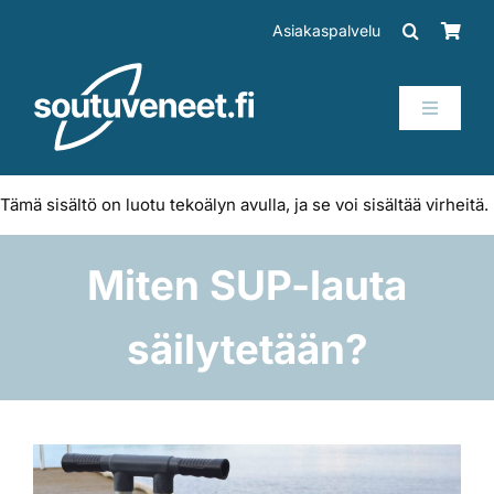
Skip
Asiakaspalvelu
to
content
Toggle
Navigati
Veneet
Tämä sisältö on luotu tekoälyn avulla, ja se voi sisältää virheitä.
Perämoottorit
Miten SUP-lauta
Trailerit
säilytetään?
SUP-laudat
Tarvikkeet
Katso
kuvaa