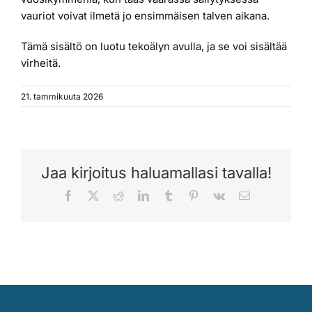
vauriot voivat ilmetä jo ensimmäisen talven aikana.
Tämä sisältö on luotu tekoälyn avulla, ja se voi sisältää
virheitä.
21. tammikuuta 2026
Jaa kirjoitus haluamallasi tavalla!
Facebook
X
Reddit
LinkedIn
Tumblr
Pinterest
Vk
Sähköposti