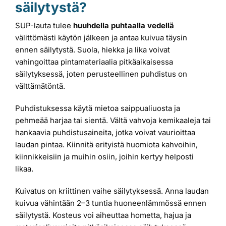
säilytystä?
SUP-lauta tulee
huuhdella puhtaalla vedellä
välittömästi käytön jälkeen ja antaa kuivua täysin
ennen säilytystä. Suola, hiekka ja lika voivat
vahingoittaa pintamateriaalia pitkäaikaisessa
säilytyksessä, joten perusteellinen puhdistus on
välttämätöntä.
Puhdistuksessa käytä mietoa saippualiuosta ja
pehmeää harjaa tai sientä. Vältä vahvoja kemikaaleja tai
hankaavia puhdistusaineita, jotka voivat vaurioittaa
laudan pintaa. Kiinnitä erityistä huomiota kahvoihin,
kiinnikkeisiin ja muihin osiin, joihin kertyy helposti
likaa.
Kuivatus on kriittinen vaihe säilytyksessä. Anna laudan
kuivua vähintään 2–3 tuntia huoneenlämmössä ennen
säilytystä. Kosteus voi aiheuttaa hometta, hajua ja