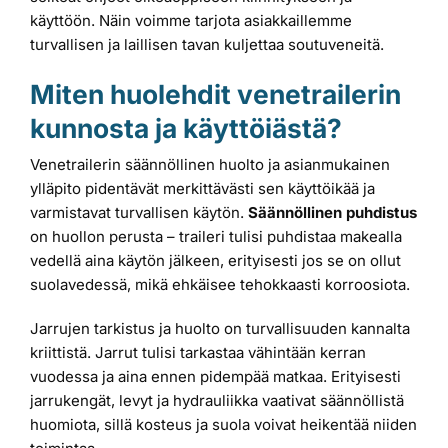
käyttöön. Näin voimme tarjota asiakkaillemme
turvallisen ja laillisen tavan kuljettaa soutuveneitä.
Miten huolehdit venetrailerin
kunnosta ja käyttöiästä?
Venetrailerin säännöllinen huolto ja asianmukainen
ylläpito pidentävät merkittävästi sen käyttöikää ja
varmistavat turvallisen käytön.
Säännöllinen puhdistus
on huollon perusta – traileri tulisi puhdistaa makealla
vedellä aina käytön jälkeen, erityisesti jos se on ollut
suolavedessä, mikä ehkäisee tehokkaasti korroosiota.
Jarrujen tarkistus ja huolto on turvallisuuden kannalta
kriittistä. Jarrut tulisi tarkastaa vähintään kerran
vuodessa ja aina ennen pidempää matkaa. Erityisesti
jarrukengät, levyt ja hydrauliikka vaativat säännöllistä
huomiota, sillä kosteus ja suola voivat heikentää niiden