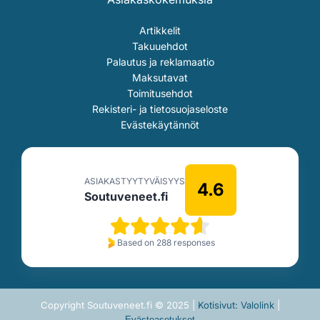
Artikkelit
Takuuehdot
Palautus ja reklamaatio
Maksutavat
Toimitusehdot
Rekisteri- ja tietosuojaseloste
Evästekäytännöt
ASIAKASTYYTYVÄISYYS
4.6
Soutuveneet.fi
Based on 288 responses
Copyright Soutuveneet.fi © 2025 |
Kotisivut: Valolink
|
Evästeasetukset