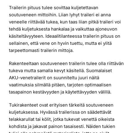
Trailerin pituus tulee sovittaa kuljetettavan
soutuveneen mittoihin. Liian lyhyt traileri ei anna
veneelle riittävää tukea, kun taas liian pitkä traileri voi
tehdä kuljetuksesta hankalaa ja vaikuttaa ajoneuvon
käsiteltävyyteen. Ideaalitilanteessa trailerin pituus on
sellainen, että vene on hyvin tuettu, mutta ei ylitä
tarpeettomasti trailerin mittoja.
Rakenteeltaan soutuveneen trailerin tulee olla riittävän
tukeva mutta samalla kevyt käsitellä. Suomalaiset
AKU-venetrailerit on suunniteltu juuri näitä
vaatimuksia silmällä pitäen, tarjoten optimaalisen
tasapainon kestävyyden ja käytettävyyden välillä.
Tukirakenteet ovat erityisen tärkeitä soutuveneen
kuljetuksessa. Hyvässä trailerissa on säädettävät
telakkarullat tai kölit, jotka tukevat venettä oikeista
kohdista ja jakavat painon tasaisesti. Näiden tukien