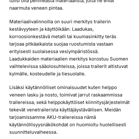
tulisi olla pehmeästä materiaalista, jotta ne eivät
naarmuta veneen pintaa.
Materiaalivalinnoilla on suuri merkitys trailerin
kestävyyteen ja käyttöikään. Laadukas,
korroosionkestävä metalli tai kuumasinkitty teräs
tarjoaa pitkäaikaista suojaa ruostumista vastaan
erityisesti suolaisessa vesiympäristössä.
Laadukkaiden materiaalien merkitys korostuu Suomen
vaihtelevissa sääolosuhteissa, joissa trailerit altistuvat
kylmälle, kosteudelle ja tiesuolalle.
Lisäksi käytännölliset ominaisuudet kuten helppo
veneen lasku ja nosto, toimivat jarrut raskaammissa
trailereissa, sekä helppokäyttöiset kiinnitysjärjestelmät
tekevät venetrailerista käyttäjäystävällisen. Meidän
tarjoamissamme AKU-trailereissa nämä
käytännöllisyysnäkökohdat on huomioitu huolellisesti
suunnitteluvaiheessa.