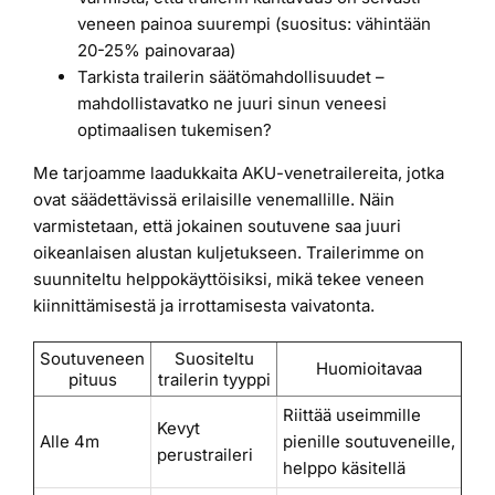
veneen painoa suurempi (suositus: vähintään
20-25% painovaraa)
Tarkista trailerin säätömahdollisuudet –
mahdollistavatko ne juuri sinun veneesi
optimaalisen tukemisen?
Me tarjoamme laadukkaita AKU-venetrailereita, jotka
ovat säädettävissä erilaisille venemallille. Näin
varmistetaan, että jokainen soutuvene saa juuri
oikeanlaisen alustan kuljetukseen. Trailerimme on
suunniteltu helppokäyttöisiksi, mikä tekee veneen
kiinnittämisestä ja irrottamisesta vaivatonta.
Soutuveneen
Suositeltu
Huomioitavaa
pituus
trailerin tyyppi
Riittää useimmille
Kevyt
Alle 4m
pienille soutuveneille,
perustraileri
helppo käsitellä