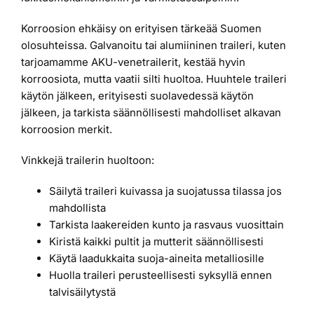
Korroosion ehkäisy on erityisen tärkeää Suomen
olosuhteissa. Galvanoitu tai alumiininen traileri, kuten
tarjoamamme AKU-venetrailerit, kestää hyvin
korroosiota, mutta vaatii silti huoltoa. Huuhtele traileri
käytön jälkeen, erityisesti suolavedessä käytön
jälkeen, ja tarkista säännöllisesti mahdolliset alkavan
korroosion merkit.
Vinkkejä trailerin huoltoon:
Säilytä traileri kuivassa ja suojatussa tilassa jos
mahdollista
Tarkista laakereiden kunto ja rasvaus vuosittain
Kiristä kaikki pultit ja mutterit säännöllisesti
Käytä laadukkaita suoja-aineita metalliosille
Huolla traileri perusteellisesti syksyllä ennen
talvisäilytystä