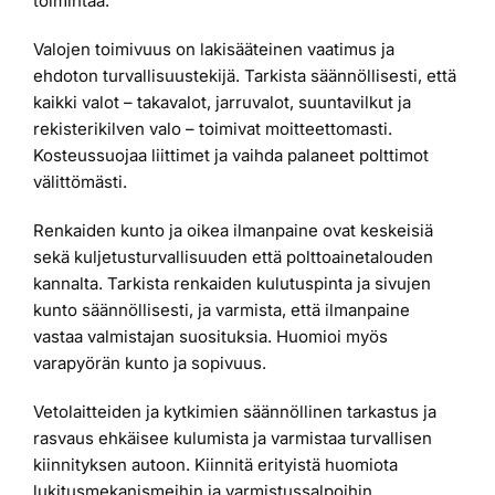
toimintaa.
Valojen toimivuus on lakisääteinen vaatimus ja
ehdoton turvallisuustekijä. Tarkista säännöllisesti, että
kaikki valot – takavalot, jarruvalot, suuntavilkut ja
rekisterikilven valo – toimivat moitteettomasti.
Kosteussuojaa liittimet ja vaihda palaneet polttimot
välittömästi.
Renkaiden kunto ja oikea ilmanpaine ovat keskeisiä
sekä kuljetusturvallisuuden että polttoainetalouden
kannalta. Tarkista renkaiden kulutuspinta ja sivujen
kunto säännöllisesti, ja varmista, että ilmanpaine
vastaa valmistajan suosituksia. Huomioi myös
varapyörän kunto ja sopivuus.
Vetolaitteiden ja kytkimien säännöllinen tarkastus ja
rasvaus ehkäisee kulumista ja varmistaa turvallisen
kiinnityksen autoon. Kiinnitä erityistä huomiota
lukitusmekanismeihin ja varmistussalpoihin.