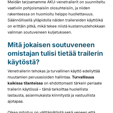
Meidän tarjoamamme AKU-venetrailerit on suunniteltu
vaativiin pohjoismaisiin olosuhteisiin, ja niiden
rakenteessa on huomioitu helppo huollettavuus.
Säännöllisellä ylläpidolla näiden trailereiden käyttöikä
on erittäin pitkä, mikä tekee niistä kustannustehokkaan
valinnan soutuveneen kuljetukseen.
Mitä jokaisen soutuveneen
omistajan tulisi tietää trailerin
käytöstä?
Venetrailerin tehokas ja turvallinen käyttö edellyttää
muutamien perusasioiden hallintaa.
Turvallisuus
kaikissa tilanteissa
on ehdottomasti tärkein periaate
trailerin käytössä – tämä tarkoittaa huolellista
lastausta, asianmukaista kiinnitystä ja vastuullista
ajotapaa.
Oikea mitoitus on välttämätöntä sekä veneen että