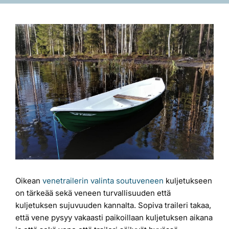
Laiturit
Katso
kuvaa
Valmistajat
isompana
Rahoitus
Asiakaskokemuksia
Oikean
venetrailerin valinta
soutuveneen
kuljetukseen
on tärkeää sekä veneen turvallisuuden että
kuljetuksen sujuvuuden kannalta. Sopiva traileri takaa,
että vene pysyy vakaasti paikoillaan kuljetuksen aikana