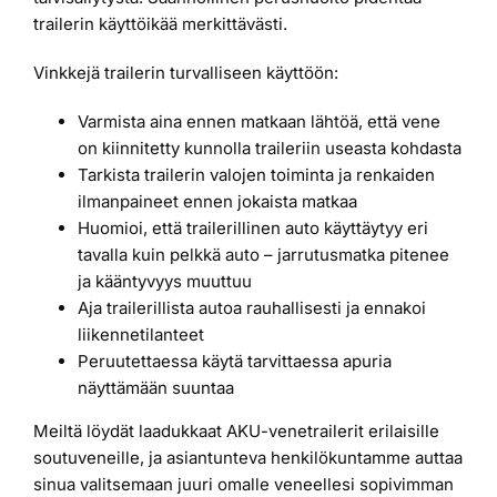
trailerin käyttöikää merkittävästi.
Vinkkejä trailerin turvalliseen käyttöön:
Varmista aina ennen matkaan lähtöä, että vene
on kiinnitetty kunnolla traileriin useasta kohdasta
Tarkista trailerin valojen toiminta ja renkaiden
ilmanpaineet ennen jokaista matkaa
Huomioi, että trailerillinen auto käyttäytyy eri
tavalla kuin pelkkä auto – jarrutusmatka pitenee
ja kääntyvyys muuttuu
Aja trailerillista autoa rauhallisesti ja ennakoi
liikennetilanteet
Peruutettaessa käytä tarvittaessa apuria
näyttämään suuntaa
Meiltä löydät laadukkaat AKU-venetrailerit erilaisille
soutuveneille, ja asiantunteva henkilökuntamme auttaa
sinua valitsemaan juuri omalle veneellesi sopivimman