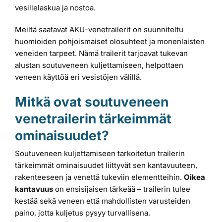
vesillelaskua ja nostoa.
Meiltä saatavat AKU-venetrailerit on suunniteltu
huomioiden pohjoismaiset olosuhteet ja monenlaisten
veneiden tarpeet. Nämä trailerit tarjoavat tukevan
alustan soutuveneen kuljettamiseen, helpottaen
veneen käyttöä eri vesistöjen välillä.
Mitkä ovat soutuveneen
venetrailerin tärkeimmät
ominaisuudet?
Soutuveneen kuljettamiseen tarkoitetun trailerin
tärkeimmät ominaisuudet liittyvät sen kantavuuteen,
rakenteeseen ja venettä tukeviin elementteihin.
Oikea
kantavuus
on ensisijaisen tärkeää – trailerin tulee
kestää sekä veneen että mahdollisten varusteiden
paino, jotta kuljetus pysyy turvallisena.