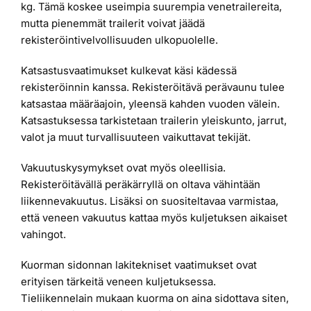
kg. Tämä koskee useimpia suurempia venetrailereita,
mutta pienemmät trailerit voivat jäädä
rekisteröintivelvollisuuden ulkopuolelle.
Katsastusvaatimukset kulkevat käsi kädessä
rekisteröinnin kanssa. Rekisteröitävä perävaunu tulee
katsastaa määräajoin, yleensä kahden vuoden välein.
Katsastuksessa tarkistetaan trailerin yleiskunto, jarrut,
valot ja muut turvallisuuteen vaikuttavat tekijät.
Vakuutuskysymykset ovat myös oleellisia.
Rekisteröitävällä peräkärryllä on oltava vähintään
liikennevakuutus. Lisäksi on suositeltavaa varmistaa,
että veneen vakuutus kattaa myös kuljetuksen aikaiset
vahingot.
Kuorman sidonnan lakitekniset vaatimukset ovat
erityisen tärkeitä veneen kuljetuksessa.
Tieliikennelain mukaan kuorma on aina sidottava siten,