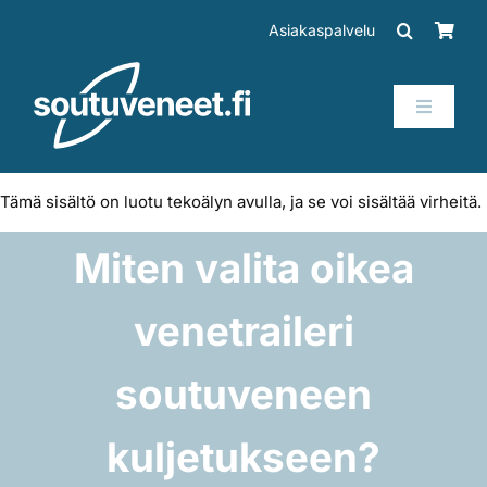
Skip
Asiakaspalvelu
to
content
Toggle
Navigati
Veneet
Tämä sisältö on luotu tekoälyn avulla, ja se voi sisältää virheitä.
Perämoottorit
Miten valita oikea
Trailerit
venetraileri
SUP-laudat
soutuveneen
kuljetukseen?
Tarvikkeet