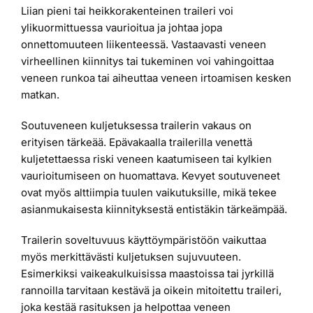
Liian pieni tai heikkorakenteinen traileri voi
ylikuormittuessa vaurioitua ja johtaa jopa
onnettomuuteen liikenteessä. Vastaavasti veneen
virheellinen kiinnitys tai tukeminen voi vahingoittaa
veneen runkoa tai aiheuttaa veneen irtoamisen kesken
matkan.
Soutuveneen kuljetuksessa trailerin vakaus on
erityisen tärkeää. Epävakaalla trailerilla venettä
kuljetettaessa riski veneen kaatumiseen tai kylkien
vaurioitumiseen on huomattava. Kevyet soutuveneet
ovat myös alttiimpia tuulen vaikutuksille, mikä tekee
asianmukaisesta kiinnityksestä entistäkin tärkeämpää.
Trailerin soveltuvuus käyttöympäristöön vaikuttaa
myös merkittävästi kuljetuksen sujuvuuteen.
Esimerkiksi vaikeakulkuisissa maastoissa tai jyrkillä
rannoilla tarvitaan kestävä ja oikein mitoitettu traileri,
joka kestää rasituksen ja helpottaa veneen