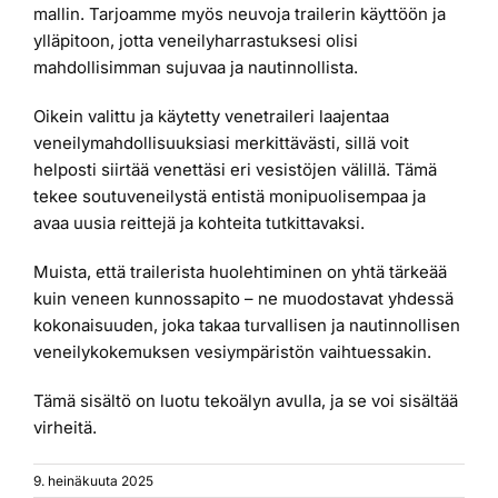
mallin. Tarjoamme myös neuvoja trailerin käyttöön ja
ylläpitoon, jotta veneilyharrastuksesi olisi
mahdollisimman sujuvaa ja nautinnollista.
Oikein valittu ja käytetty venetraileri laajentaa
veneilymahdollisuuksiasi merkittävästi, sillä voit
helposti siirtää venettäsi eri vesistöjen välillä. Tämä
tekee soutuveneilystä entistä monipuolisempaa ja
avaa uusia reittejä ja kohteita tutkittavaksi.
Muista, että trailerista huolehtiminen on yhtä tärkeää
kuin veneen kunnossapito – ne muodostavat yhdessä
kokonaisuuden, joka takaa turvallisen ja nautinnollisen
veneilykokemuksen vesiympäristön vaihtuessakin.
Tämä sisältö on luotu tekoälyn avulla, ja se voi sisältää
virheitä.
9. heinäkuuta 2025