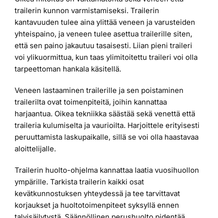
trailerin kunnon varmistamiseksi. Trailerin
kantavuuden tulee aina ylittää veneen ja varusteiden
yhteispaino, ja veneen tulee asettua trailerille siten,
että sen paino jakautuu tasaisesti. Liian pieni traileri
voi ylikuormittua, kun taas ylimitoitettu traileri voi olla
tarpeettoman hankala käsitellä.
Veneen lastaaminen trailerille ja sen poistaminen
trailerilta ovat toimenpiteitä, joihin kannattaa
harjaantua. Oikea tekniikka säästää sekä venettä että
traileria kulumiselta ja vaurioilta. Harjoittele erityisesti
peruuttamista laskupaikalle, sillä se voi olla haastavaa
aloittelijalle.
Trailerin huolto-ohjelma kannattaa laatia vuosihuollon
ympärille. Tarkista trailerin kaikki osat
kevätkunnostuksen yhteydessä ja tee tarvittavat
korjaukset ja huoltotoimenpiteet syksyllä ennen
talvisäilytystä. Säännöllinen perushuolto pidentää