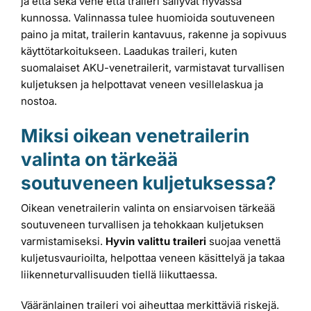
ja että sekä vene että traileri säilyvät hyvässä
kunnossa. Valinnassa tulee huomioida soutuveneen
paino ja mitat, trailerin kantavuus, rakenne ja sopivuus
käyttötarkoitukseen. Laadukas traileri, kuten
suomalaiset AKU-venetrailerit, varmistavat turvallisen
kuljetuksen ja helpottavat veneen vesillelaskua ja
nostoa.
Miksi oikean venetrailerin
valinta on tärkeää
soutuveneen kuljetuksessa?
Oikean venetrailerin valinta on ensiarvoisen tärkeää
soutuveneen turvallisen ja tehokkaan kuljetuksen
varmistamiseksi.
Hyvin valittu traileri
suojaa venettä
kuljetusvaurioilta, helpottaa veneen käsittelyä ja takaa
liikenneturvallisuuden tiellä liikuttaessa.
Vääränlainen traileri voi aiheuttaa merkittäviä riskejä.