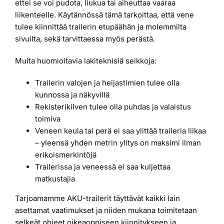
ettei se voi pudota, liukua tai aiheuttaa vaaraa
liikenteelle. Käytännössä tämä tarkoittaa, että vene
tulee kiinnittää trailerin etupäähän ja molemmilta
sivuilta, sekä tarvittaessa myös perästä.
Muita huomioitavia lakiteknisiä seikkoja:
Trailerin valojen ja heijastimien tulee olla
kunnossa ja näkyvillä
Rekisterikilven tulee olla puhdas ja valaistus
toimiva
Veneen keula tai perä ei saa ylittää traileria liikaa
– yleensä yhden metrin ylitys on maksimi ilman
erikoismerkintöjä
Trailerissa ja veneessä ei saa kuljettaa
matkustajia
Tarjoamamme AKU-trailerit täyttävät kaikki lain
asettamat vaatimukset ja niiden mukana toimitetaan
selkeät ohjeet oikeaoppiseen kiinnitykseen ja