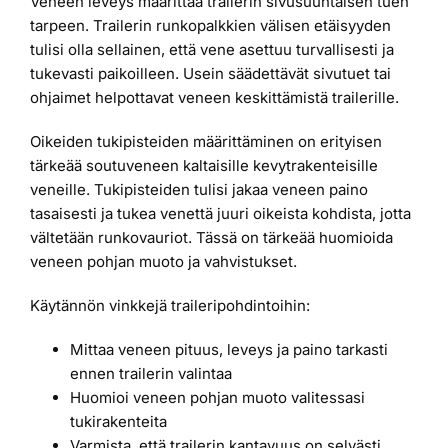
Veneen leveys määrittää trailerin sivusuuntaisen tuen
tarpeen. Trailerin runkopalkkien välisen etäisyyden
tulisi olla sellainen, että vene asettuu turvallisesti ja
tukevasti paikoilleen. Usein säädettävät sivutuet tai
ohjaimet helpottavat veneen keskittämistä trailerille.
Oikeiden tukipisteiden määrittäminen on erityisen
tärkeää soutuveneen kaltaisille kevytrakenteisille
veneille. Tukipisteiden tulisi jakaa veneen paino
tasaisesti ja tukea venettä juuri oikeista kohdista, jotta
vältetään runkovauriot. Tässä on tärkeää huomioida
veneen pohjan muoto ja vahvistukset.
Käytännön vinkkejä traileripohdintoihin:
Mittaa veneen pituus, leveys ja paino tarkasti
ennen trailerin valintaa
Huomioi veneen pohjan muoto valitessasi
tukirakenteita
Varmista, että trailerin kantavuus on selvästi