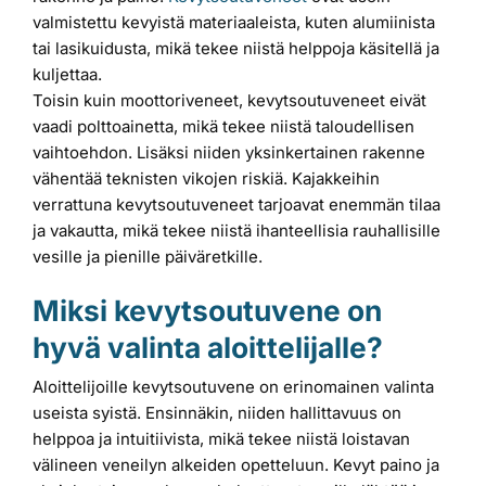
valmistettu kevyistä materiaaleista, kuten alumiinista
tai lasikuidusta, mikä tekee niistä helppoja käsitellä ja
kuljettaa.
Toisin kuin moottoriveneet, kevytsoutuveneet eivät
vaadi polttoainetta, mikä tekee niistä taloudellisen
vaihtoehdon. Lisäksi niiden yksinkertainen rakenne
vähentää teknisten vikojen riskiä. Kajakkeihin
verrattuna kevytsoutuveneet tarjoavat enemmän tilaa
ja vakautta, mikä tekee niistä ihanteellisia rauhallisille
vesille ja pienille päiväretkille.
Miksi kevytsoutuvene on
hyvä valinta aloittelijalle?
Aloittelijoille kevytsoutuvene on erinomainen valinta
useista syistä. Ensinnäkin, niiden hallittavuus on
helppoa ja intuitiivista, mikä tekee niistä loistavan
välineen veneilyn alkeiden opetteluun. Kevyt paino ja