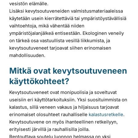
vesistön elämälle.
Lisäksi kevytsoutuveneiden valmistusmateriaaleissa
käytetään usein kierrätettäviä tai ympäristöystävällisiä
vaihtoehtoja, mikä vähentää niiden
ympäristöjalanjälkeä entisestään. Ekologinen veneily
on tärkeä osa vastuullista vesillä liikkumista, ja
kevytsoutuveneet tarjoavat siihen erinomaisen
mahdollisuuden.
Mitkä ovat kevytsoutuveneen
käyttökohteet?
Kevytsoutuveneet ovat monipuolisia ja soveltuvat
useisiin eri käyttötarkoituksiin. Yksi suosituimmista on
kalastus, sillä veneen vakaus ja hiljaisuus tarjoavat
erinomaiset olosuhteet rauhalliselle
kalastusretkelle
.
Kevytsoutuvene on myös ihanteellinen retkeilyyn,
erityisesti järvillä ja rauhallisilla joilla.
Rentouttava soutelu luonnon helmassa on yksi