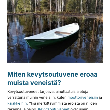
kuvaa
Laiturit
isompana
Valmistajat
Rahoitus
Asiakaskokemuksia
Miten kevytsoutuvene eroaa
muista veneistä?
Kevytsoutuveneet tarjoavat ainutlaatuisia etuja
verrattuna muihin veneisiin, kuten
moottoriveneisiin
ja
kajakkeihin
. Yksi merkittävimmistä eroista on niiden
rakenne ja paino.
Kevytsoutuveneet
ovat usein