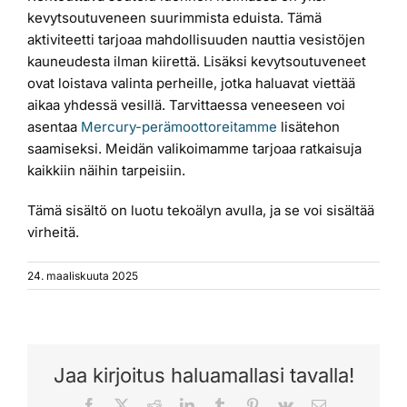
kevytsoutuveneen suurimmista eduista. Tämä
aktiviteetti tarjoaa mahdollisuuden nauttia vesistöjen
kauneudesta ilman kiirettä. Lisäksi kevytsoutuveneet
ovat loistava valinta perheille, jotka haluavat viettää
aikaa yhdessä vesillä. Tarvittaessa veneeseen voi
asentaa
Mercury-perämoottoreitamme
lisätehon
saamiseksi. Meidän valikoimamme tarjoaa ratkaisuja
kaikkiin näihin tarpeisiin.
Tämä sisältö on luotu tekoälyn avulla, ja se voi sisältää
virheitä.
24. maaliskuuta 2025
Jaa kirjoitus haluamallasi tavalla!
Facebook
X
Reddit
LinkedIn
Tumblr
Pinterest
Vk
Sähköposti