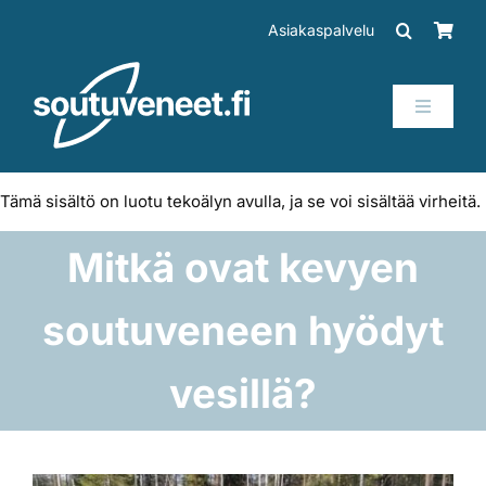
Skip
Asiakaspalvelu
to
content
Toggle
Navigati
Veneet
Tämä sisältö on luotu tekoälyn avulla, ja se voi sisältää virheitä.
Perämoottorit
Mitkä ovat kevyen
Trailerit
soutuveneen hyödyt
SUP-laudat
vesillä?
Tarvikkeet
Katso