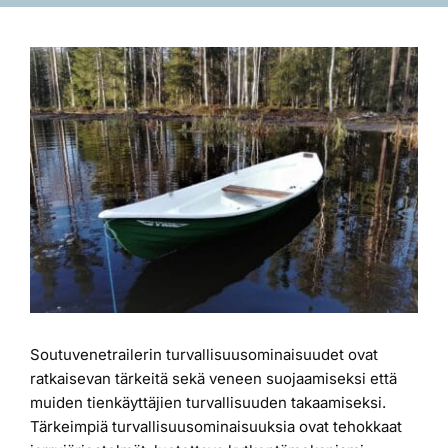
Laiturit
Katso
kuvaa
Valmistajat
isompana
Rahoitus
Asiakaskokemuksia
Soutuvenetrailerin turvallisuusominaisuudet ovat
ratkaisevan tärkeitä sekä veneen suojaamiseksi että
muiden tienkäyttäjien turvallisuuden takaamiseksi.
Tärkeimpiä turvallisuusominaisuuksia ovat tehokkaat