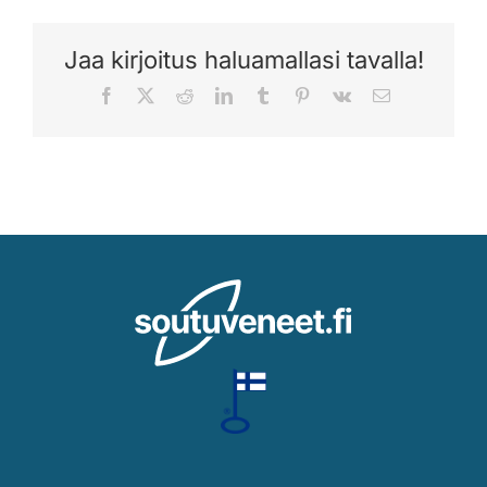
Jaa kirjoitus haluamallasi tavalla!
Facebook
X
Reddit
LinkedIn
Tumblr
Pinterest
Vk
Sähköposti