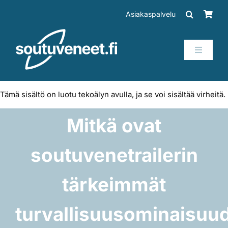
Skip
Asiakaspalvelu
to
content
Toggle
Navigati
Veneet
Tämä sisältö on luotu tekoälyn avulla, ja se voi sisältää virheitä.
Perämoottorit
Mitkä ovat
Trailerit
soutuvenetrailerin
SUP-laudat
tärkeimmät
turvallisuusominaisuu
Tarvikkeet