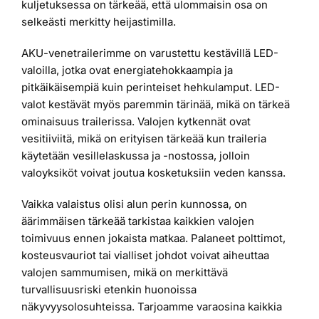
kuljetuksessa on tärkeää, että ulommaisin osa on
selkeästi merkitty heijastimilla.
AKU-venetrailerimme on varustettu kestävillä LED-
valoilla, jotka ovat energiatehokkaampia ja
pitkäikäisempiä kuin perinteiset hehkulamput. LED-
valot kestävät myös paremmin tärinää, mikä on tärkeä
ominaisuus trailerissa. Valojen kytkennät ovat
vesitiiviitä, mikä on erityisen tärkeää kun traileria
käytetään vesillelaskussa ja -nostossa, jolloin
valoyksiköt voivat joutua kosketuksiin veden kanssa.
Vaikka valaistus olisi alun perin kunnossa, on
äärimmäisen tärkeää tarkistaa kaikkien valojen
toimivuus ennen jokaista matkaa. Palaneet polttimot,
kosteusvauriot tai vialliset johdot voivat aiheuttaa
valojen sammumisen, mikä on merkittävä
turvallisuusriski etenkin huonoissa
näkyvyysolosuhteissa. Tarjoamme varaosina kaikkia