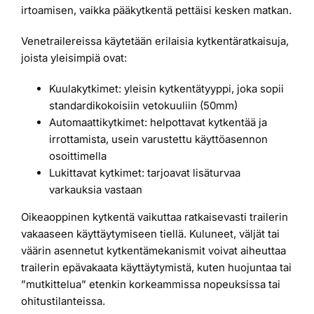
irtoamisen, vaikka pääkytkentä pettäisi kesken matkan.
Venetrailereissa käytetään erilaisia kytkentäratkaisuja,
joista yleisimpiä ovat:
Kuulakytkimet: yleisin kytkentätyyppi, joka sopii
standardikokoisiin vetokuuliin (50mm)
Automaattikytkimet: helpottavat kytkentää ja
irrottamista, usein varustettu käyttöasennon
osoittimella
Lukittavat kytkimet: tarjoavat lisäturvaa
varkauksia vastaan
Oikeaoppinen kytkentä vaikuttaa ratkaisevasti trailerin
vakaaseen käyttäytymiseen tiellä. Kuluneet, väljät tai
väärin asennetut kytkentämekanismit voivat aiheuttaa
trailerin epävakaata käyttäytymistä, kuten huojuntaa tai
”mutkittelua” etenkin korkeammissa nopeuksissa tai
ohitustilanteissa.