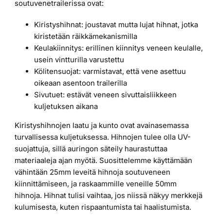
soutuvenetrailerissa ovat:
Kiristyshihnat: joustavat mutta lujat hihnat, jotka
kiristetään räikkämekanismilla
Keulakiinnitys: erillinen kiinnitys veneen keulalle,
usein vintturilla varustettu
Kölitensuojat: varmistavat, että vene asettuu
oikeaan asentoon trailerilla
Sivutuet: estävät veneen sivuttaisliikkeen
kuljetuksen aikana
Kiristyshihnojen laatu ja kunto ovat avainasemassa
turvallisessa kuljetuksessa. Hihnojen tulee olla UV-
suojattuja, sillä auringon säteily haurastuttaa
materiaaleja ajan myötä. Suosittelemme käyttämään
vähintään 25mm leveitä hihnoja soutuveneen
kiinnittämiseen, ja raskaammille veneille 50mm
hihnoja. Hihnat tulisi vaihtaa, jos niissä näkyy merkkejä
kulumisesta, kuten rispaantumista tai haalistumista.