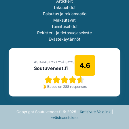
Artikkelit
Takuuehdot
Palautus ja reklamaatio
Maksutavat
Toimitusehdot
Rekisteri- ja tietosuojaseloste
Evästekäytännöt
ASIAKASTYYTYVÄISYYS
4.6
Soutuveneet.fi
Based on 288 responses
Copyright Soutuveneet.fi © 2025 |
Kotisivut: Valolink
|
Evästeasetukset