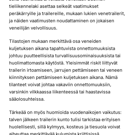
tieliikennelaki asettaa selkeät vaatimukset
peräkärryille ja trailereille, mukaan lukien venetrailerit,
ja näiden vaatimusten noudattaminen on jokaisen
veneilijän velvollisuus.
Tilastojen mukaan merkittävä osa veneiden
kuljetuksen aikana tapahtuvista onnettomuuksista
johtuu puutteellisista turvallisuusominaisuuksista tai
huolimattomasta käytöstä. Yleisimmät riskit liittyvät
trailerin irtoamiseen, jarrujen pettämiseen tai veneen
kiinnityksen pettämiseen kuljetuksen aikana. Nämä
tilanteet voivat johtaa vakaviin onnettomuuksiin,
varsinkin vilkkaassa liikenteessä tai haastavissa
sääolosuhteissa.
Tärkeää on myös huomioida vuodenaikojen vaikutus:
talven jälkeen trailerin kunto tulisi tarkistaa erityisen
huolellisesti, sillä kylmyys, kosteus ja tiesuola voivat
aiheuttaa merkittävää kulumista kriittisissä