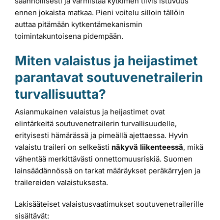
säännöllisesti ja varmistaa kytkimen tiivis istuvuus
ennen jokaista matkaa. Pieni voitelu silloin tällöin
auttaa pitämään kytkentämekanismin
toimintakuntoisena pidempään.
Miten valaistus ja heijastimet
parantavat soutuvenetrailerin
turvallisuutta?
Asianmukainen valaistus ja heijastimet ovat
elintärkeitä soutuvenetrailerin turvallisuudelle,
erityisesti hämärässä ja pimeällä ajettaessa. Hyvin
valaistu traileri on selkeästi
näkyvä liikenteessä
, mikä
vähentää merkittävästi onnettomuusriskiä. Suomen
lainsäädännössä on tarkat määräykset peräkärryjen ja
trailereiden valaistuksesta.
Lakisääteiset valaistusvaatimukset soutuvenetrailerille
sisältävät: