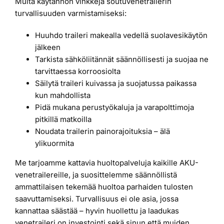
Muita käytännön vinkkejä soutuvenetrailerin
turvallisuuden varmistamiseksi:
Huuhdo traileri makealla vedellä suolavesikäytön
jälkeen
Tarkista sähköliitännät säännöllisesti ja suojaa ne
tarvittaessa korroosiolta
Säilytä traileri kuivassa ja suojatussa paikassa
kun mahdollista
Pidä mukana perustyökaluja ja varapolttimoja
pitkillä matkoilla
Noudata trailerin painorajoituksia – älä
ylikuormita
Me tarjoamme kattavia huoltopalveluja kaikille AKU-
venetrailereille, ja suosittelemme säännöllistä
ammattilaisen tekemää huoltoa parhaiden tulosten
saavuttamiseksi. Turvallisuus ei ole asia, jossa
kannattaa säästää – hyvin huollettu ja laadukas
venetraileri on investointi sekä sinun että muiden