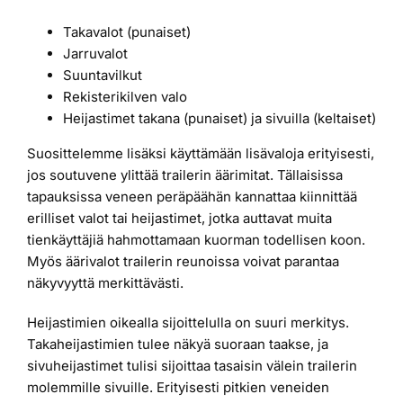
Takavalot (punaiset)
Jarruvalot
Suuntavilkut
Rekisterikilven valo
Heijastimet takana (punaiset) ja sivuilla (keltaiset)
Suosittelemme lisäksi käyttämään lisävaloja erityisesti,
jos soutuvene ylittää trailerin äärimitat. Tällaisissa
tapauksissa veneen peräpäähän kannattaa kiinnittää
erilliset valot tai heijastimet, jotka auttavat muita
tienkäyttäjiä hahmottamaan kuorman todellisen koon.
Myös äärivalot trailerin reunoissa voivat parantaa
näkyvyyttä merkittävästi.
Heijastimien oikealla sijoittelulla on suuri merkitys.
Takaheijastimien tulee näkyä suoraan taakse, ja
sivuheijastimet tulisi sijoittaa tasaisin välein trailerin
molemmille sivuille. Erityisesti pitkien veneiden