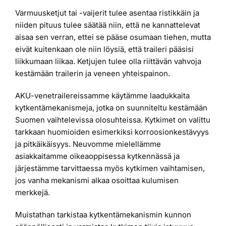
Varmuusketjut tai -vaijerit tulee asentaa ristikkäin ja
niiden pituus tulee säätää niin, että ne kannattelevat
aisaa sen verran, ettei se pääse osumaan tiehen, mutta
eivät kuitenkaan ole niin löysiä, että traileri pääsisi
liikkumaan liikaa. Ketjujen tulee olla riittävän vahvoja
kestämään trailerin ja veneen yhteispainon.
AKU-venetrailereissamme käytämme laadukkaita
kytkentämekanismeja, jotka on suunniteltu kestämään
Suomen vaihtelevissa olosuhteissa. Kytkimet on valittu
tarkkaan huomioiden esimerkiksi korroosionkestävyys
ja pitkäikäisyys. Neuvomme mielellämme
asiakkaitamme oikeaoppisessa kytkennässä ja
järjestämme tarvittaessa myös kytkimen vaihtamisen,
jos vanha mekanismi alkaa osoittaa kulumisen
merkkejä.
Muistathan tarkistaa kytkentämekanismin kunnon