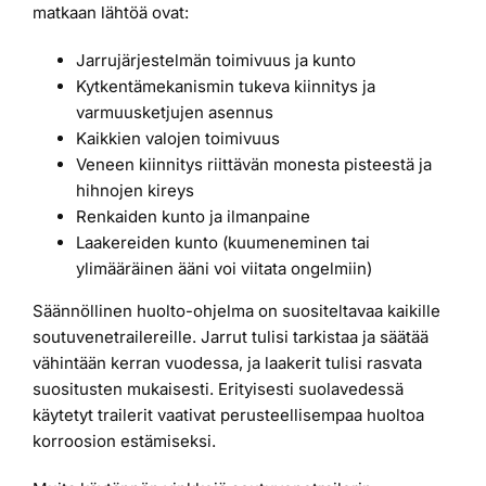
matkaan lähtöä ovat:
Jarrujärjestelmän toimivuus ja kunto
Kytkentämekanismin tukeva kiinnitys ja
varmuusketjujen asennus
Kaikkien valojen toimivuus
Veneen kiinnitys riittävän monesta pisteestä ja
hihnojen kireys
Renkaiden kunto ja ilmanpaine
Laakereiden kunto (kuumeneminen tai
ylimääräinen ääni voi viitata ongelmiin)
Säännöllinen huolto-ohjelma on suositeltavaa kaikille
soutuvenetrailereille. Jarrut tulisi tarkistaa ja säätää
vähintään kerran vuodessa, ja laakerit tulisi rasvata
suositusten mukaisesti. Erityisesti suolavedessä
käytetyt trailerit vaativat perusteellisempaa huoltoa
korroosion estämiseksi.