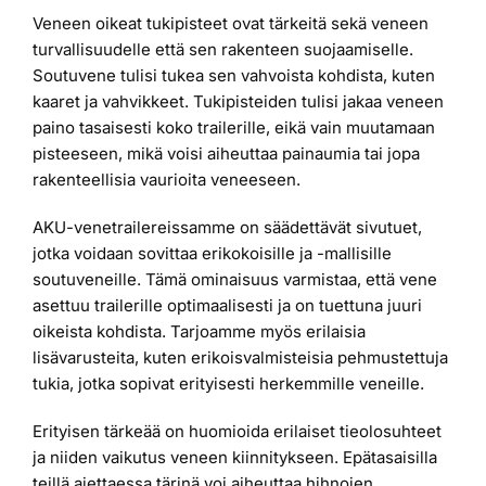
Veneen oikeat tukipisteet ovat tärkeitä sekä veneen
turvallisuudelle että sen rakenteen suojaamiselle.
Soutuvene tulisi tukea sen vahvoista kohdista, kuten
kaaret ja vahvikkeet. Tukipisteiden tulisi jakaa veneen
paino tasaisesti koko trailerille, eikä vain muutamaan
pisteeseen, mikä voisi aiheuttaa painaumia tai jopa
rakenteellisia vaurioita veneeseen.
AKU-venetrailereissamme on säädettävät sivutuet,
jotka voidaan sovittaa erikokoisille ja -mallisille
soutuveneille. Tämä ominaisuus varmistaa, että vene
asettuu trailerille optimaalisesti ja on tuettuna juuri
oikeista kohdista. Tarjoamme myös erilaisia
lisävarusteita, kuten erikoisvalmisteisia pehmustettuja
tukia, jotka sopivat erityisesti herkemmille veneille.
Erityisen tärkeää on huomioida erilaiset tieolosuhteet
ja niiden vaikutus veneen kiinnitykseen. Epätasaisilla
teillä ajettaessa tärinä voi aiheuttaa hihnojen