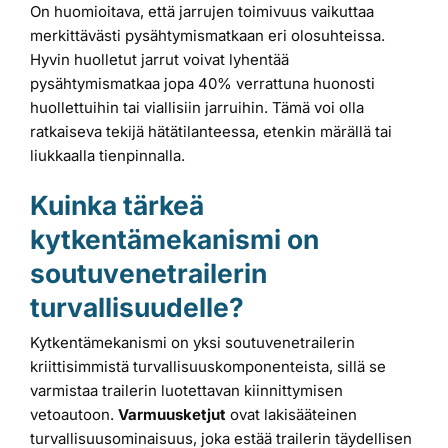
On huomioitava, että jarrujen toimivuus vaikuttaa
merkittävästi pysähtymismatkaan eri olosuhteissa.
Hyvin huolletut jarrut voivat lyhentää
pysähtymismatkaa jopa 40% verrattuna huonosti
huollettuihin tai viallisiin jarruihin. Tämä voi olla
ratkaiseva tekijä hätätilanteessa, etenkin märällä tai
liukkaalla tienpinnalla.
Kuinka tärkeä
kytkentämekanismi on
soutuvenetrailerin
turvallisuudelle?
Kytkentämekanismi on yksi soutuvenetrailerin
kriittisimmistä turvallisuuskomponenteista, sillä se
varmistaa trailerin luotettavan kiinnittymisen
vetoautoon.
Varmuusketjut
ovat lakisääteinen
turvallisuusominaisuus, joka estää trailerin täydellisen