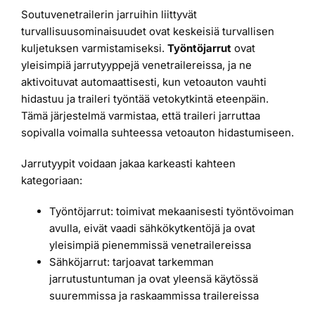
Soutuvenetrailerin jarruihin liittyvät
turvallisuusominaisuudet ovat keskeisiä turvallisen
kuljetuksen varmistamiseksi.
Työntöjarrut
ovat
yleisimpiä jarrutyyppejä venetrailereissa, ja ne
aktivoituvat automaattisesti, kun vetoauton vauhti
hidastuu ja traileri työntää vetokytkintä eteenpäin.
Tämä järjestelmä varmistaa, että traileri jarruttaa
sopivalla voimalla suhteessa vetoauton hidastumiseen.
Jarrutyypit voidaan jakaa karkeasti kahteen
kategoriaan:
Työntöjarrut: toimivat mekaanisesti työntövoiman
avulla, eivät vaadi sähkökytkentöjä ja ovat
yleisimpiä pienemmissä venetrailereissa
Sähköjarrut: tarjoavat tarkemman
jarrutustuntuman ja ovat yleensä käytössä
suuremmissa ja raskaammissa trailereissa