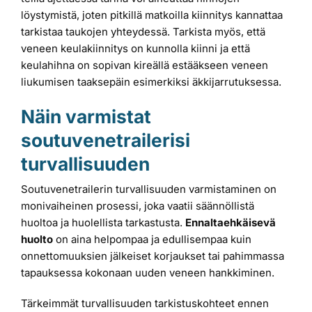
löystymistä, joten pitkillä matkoilla kiinnitys kannattaa
tarkistaa taukojen yhteydessä. Tarkista myös, että
veneen keulakiinnitys on kunnolla kiinni ja että
keulahihna on sopivan kireällä estääkseen veneen
liukumisen taaksepäin esimerkiksi äkkijarrutuksessa.
Näin varmistat
soutuvenetrailerisi
turvallisuuden
Soutuvenetrailerin turvallisuuden varmistaminen on
monivaiheinen prosessi, joka vaatii säännöllistä
huoltoa ja huolellista tarkastusta.
Ennaltaehkäisevä
huolto
on aina helpompaa ja edullisempaa kuin
onnettomuuksien jälkeiset korjaukset tai pahimmassa
tapauksessa kokonaan uuden veneen hankkiminen.
Tärkeimmät turvallisuuden tarkistuskohteet ennen