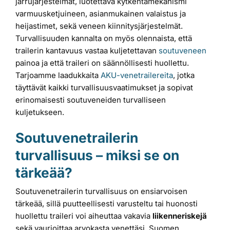
jarrujärjestelmät, luotettava kytkentämekanismi
varmuusketjuineen, asianmukainen valaistus ja
heijastimet, sekä veneen kiinnitysjärjestelmät.
Turvallisuuden kannalta on myös olennaista, että
trailerin kantavuus vastaa kuljetettavan
soutuveneen
painoa ja että traileri on säännöllisesti huollettu.
Tarjoamme laadukkaita
AKU-venetrailereita
, jotka
täyttävät kaikki turvallisuusvaatimukset ja sopivat
erinomaisesti soutuveneiden turvalliseen
kuljetukseen.
Soutuvenetrailerin
turvallisuus – miksi se on
tärkeää?
Soutuvenetrailerin turvallisuus on ensiarvoisen
tärkeää, sillä puutteellisesti varusteltu tai huonosti
huollettu traileri voi aiheuttaa vakavia
liikenneriskejä
sekä vaurioittaa arvokasta venettäsi. Suomen