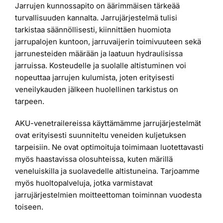
Jarrujen kunnossapito on äärimmäisen tärkeää
turvallisuuden kannalta. Jarrujärjestelmä tulisi
tarkistaa säännöllisesti, kiinnittäen huomiota
jarrupalojen kuntoon, jarruvaijerin toimivuuteen sekä
jarrunesteiden määrään ja laatuun hydraulisissa
jarruissa. Kosteudelle ja suolalle altistuminen voi
nopeuttaa jarrujen kulumista, joten erityisesti
veneilykauden jälkeen huolellinen tarkistus on
tarpeen.
AKU-venetrailereissa käyttämämme jarrujärjestelmät
ovat erityisesti suunniteltu veneiden kuljetuksen
tarpeisiin. Ne ovat optimoituja toimimaan luotettavasti
myös haastavissa olosuhteissa, kuten märillä
veneluiskilla ja suolavedelle altistuneina. Tarjoamme
myös huoltopalveluja, jotka varmistavat
jarrujärjestelmien moitteettoman toiminnan vuodesta
toiseen.