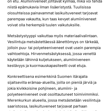
on etu. Alumiiniveneet johtavat kylmää, mikä voi tehdä
niistä epämukavia ilman lisäeristystä. Tuulisissa
olosuhteissa painavammat lasikuituveneet tarjoavat
parempaa vakautta, kun taas kevyet alumiiniveneet
voivat olla herkempiä tuulen vaikutuksille.
Metsästystyyppi vaikuttaa myös materiaalivalintaan.
Vesilintuja metsästettäessä äänettömyys on tärkeää,
jolloin puu- tai polyeteeniveneet ovat usein parempia
vaihtoehtoja. Hirvenmetsästyksessä, jossa venettä
käytetään lähinnä kuljetukseen, alumiiniveneen
kestävyys ja kuormauskapasiteetti ovat etuja.
Konkreettisena esimerkkinä Suomen itärajalla
sijaitsevilla erämaa-alueilla, joilla on pieniä järviä ja
jokia kivikkoisine pohjineen, alumiini- ja
polyeteeniveneet ovat osoittautuneet toimivimmiksi.
Merenkurkun alueella, jossa metsästetään vesilintuja
saaristossa, lasikuituveneet tarjoavat parhaan