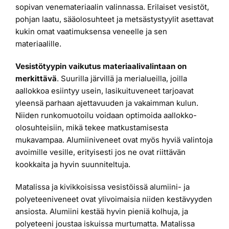
sopivan venemateriaalin valinnassa. Erilaiset vesistöt,
pohjan laatu, sääolosuhteet ja metsästystyylit asettavat
kukin omat vaatimuksensa veneelle ja sen
materiaalille.
Vesistötyypin vaikutus materiaalivalintaan on
merkittävä
. Suurilla järvillä ja merialueilla, joilla
aallokkoa esiintyy usein, lasikuituveneet tarjoavat
yleensä parhaan ajettavuuden ja vakaimman kulun.
Niiden runkomuotoilu voidaan optimoida aallokko-
olosuhteisiin, mikä tekee matkustamisesta
mukavampaa. Alumiiniveneet ovat myös hyviä valintoja
avoimille vesille, erityisesti jos ne ovat riittävän
kookkaita ja hyvin suunniteltuja.
Matalissa ja kivikkoisissa vesistöissä alumiini- ja
polyeteeniveneet ovat ylivoimaisia niiden kestävyyden
ansiosta. Alumiini kestää hyvin pieniä kolhuja, ja
polyeteeni joustaa iskuissa murtumatta. Matalissa