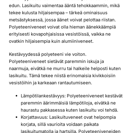
edun. Lasikuitu vaimentaa ääntä tehokkaammin, mikä
tekee kulusta hiljaisempaa – tärkeä ominaisuus
metsästyksessä, jossa äänet voivat pelottaa riistan.
Polyeteeniveneet voivat olla hieman äänekkäämpiä
erityisesti kovapohjaisissa vesistöissä, vaikka ne
ovatkin hiljaisempia kuin alumiiniveneet.
Kestävyydessä polyeteeni vie voiton.
Polyeteeniveneet sietävät paremmin iskuja ja
naarmuja, eivätkä ne murru tai halkeile helposti kuten
lasikuitu. Tämä tekee niistä erinomaisia kivikkoisiin
vesistöihin ja karkeaan rantautumiseen.
Lämpötilankestävyys: Polyeteeniveneet kestävät
paremmin äärimmäisiä lämpötiloja, eivätkä ne
haurastu pakkasessa kuten lasikuitu voi tehdä.
Korjattavuus: Lasikuituveneet ovat helpompia
korjata, sillä vaurioita voidaan paikata
lasikuitumatolla ja hartsilla. Polyeteeniveneiden