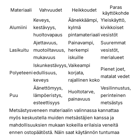
Paras
Materiaali
Vahvuudet
Heikkoudet
käyttökohde
Keveys,
Äänekkäämpi,
Yleiskäyttö,
Alumiini
kestävyys,
kylmä
kivikkoiset
huoltovapaus
pintamateriaali
vesistöt
Ajettavuus,
Painavampi,
Suuremmat
Lasikuitu
muotoiltavuus,
herkempi
vesistöt,
mukavuus
iskuille
merialueet
Iskunkestävyys,
Vaikeampi
Pienet joet,
Polyeteeni
edullisuus,
korjata,
matalat vedet
keveys
rajallinen koko
Äänettömyys,
Vesilinnustus,
Huoltotarve,
Puu
lämpöeristys,
perinteinen
painavuus
esteettisyys
metsästys
Metsästysveneen materiaalin valinnassa kannattaa
myös keskustella muiden metsästäjien kanssa ja
mahdollisuuksien mukaan kokeilla erilaisia veneitä
ennen ostopäätöstä. Näin saat käytännön tuntumaa