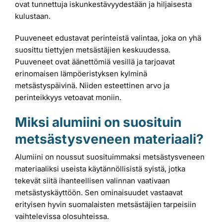
ovat tunnettuja iskunkestävyydestään ja hiljaisesta
kulustaan.
Puuveneet edustavat perinteistä valintaa, joka on yhä
suosittu tiettyjen metsästäjien keskuudessa.
Puuveneet ovat äänettömiä vesillä ja tarjoavat
erinomaisen lämpöeristyksen kylminä
metsästyspäivinä. Niiden esteettinen arvo ja
perinteikkyys vetoavat moniin.
Miksi alumiini on suosituin
metsästysveneen materiaali?
Alumiini on noussut suosituimmaksi metsästysveneen
materiaaliksi useista käytännöllisistä syistä, jotka
tekevät siitä ihanteellisen valinnan vaativaan
metsästyskäyttöön. Sen ominaisuudet vastaavat
erityisen hyvin suomalaisten metsästäjien tarpeisiin
vaihtelevissa olosuhteissa.