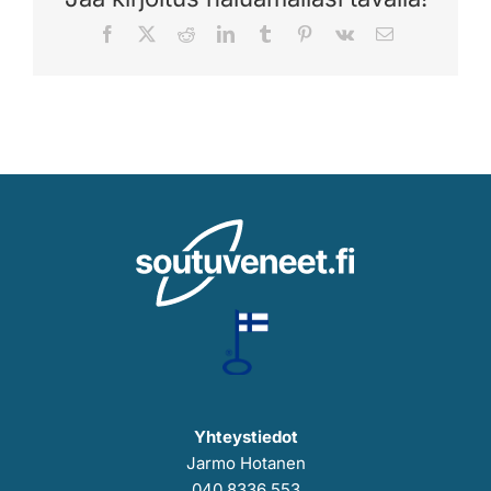
Facebook
X
Reddit
LinkedIn
Tumblr
Pinterest
Vk
Sähköposti
Yhteystiedot
Jarmo Hotanen
040 8336 553