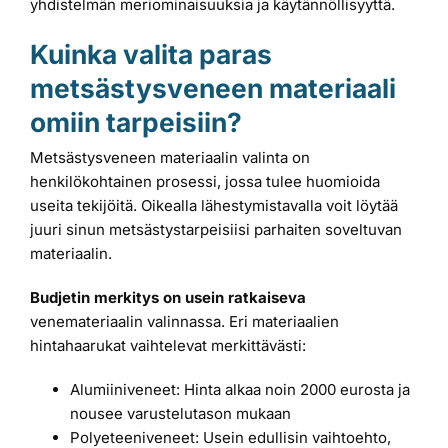
yhdistelmän meriominaisuuksia ja käytännöllisyyttä.
Kuinka valita paras
metsästysveneen materiaali
omiin tarpeisiin?
Metsästysveneen materiaalin valinta on
henkilökohtainen prosessi, jossa tulee huomioida
useita tekijöitä. Oikealla lähestymistavalla voit löytää
juuri sinun metsästystarpeisiisi parhaiten soveltuvan
materiaalin.
Budjetin merkitys on usein ratkaiseva
venemateriaalin valinnassa. Eri materiaalien
hintahaarukat vaihtelevat merkittävästi:
Alumiiniveneet: Hinta alkaa noin 2000 eurosta ja
nousee varustelutason mukaan
Polyeteeniveneet: Usein edullisin vaihtoehto,