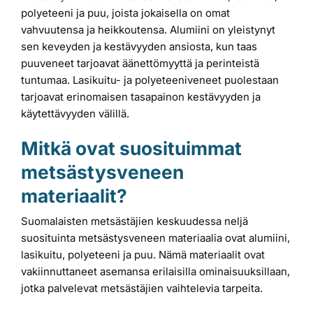
polyeteeni ja puu, joista jokaisella on omat
vahvuutensa ja heikkoutensa. Alumiini on yleistynyt
sen keveyden ja kestävyyden ansiosta, kun taas
puuveneet tarjoavat äänettömyyttä ja perinteistä
tuntumaa. Lasikuitu- ja polyeteeniveneet puolestaan
tarjoavat erinomaisen tasapainon kestävyyden ja
käytettävyyden välillä.
Mitkä ovat suosituimmat
metsästysveneen
materiaalit?
Suomalaisten metsästäjien keskuudessa neljä
suosituinta metsästysveneen materiaalia ovat alumiini,
lasikuitu, polyeteeni ja puu. Nämä materiaalit ovat
vakiinnuttaneet asemansa erilaisilla ominaisuuksillaan,
jotka palvelevat metsästäjien vaihtelevia tarpeita.