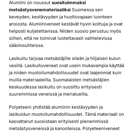
Alumiini on noussut
suosituimmaksi
metsästysvenemateriaaliksi
Suomessa sen
keveyden, kestävyyden ja huoltovapaan luonteen
ansiosta. Alumiiniveneet kestävät hyvin kolhuja ja ovat
helposti kuljetettavissa. Niiden suosio perustuu myös
siihen, että ne toimivat luotettavasti vaihtelevissa
sääolosuhteissa.
Lasikuitu tarjoaa metsästäjille sileän ja hiljaisen kulun
vesillä. Lasikuituveneet ovat usein mukavampia käyttää
ja niiden muotoilumahdollisuudet ovat laajemmat kuin
muilla materiaaleilla. Suomalaisten metsästäjien
keskuudessa lasikuitu on suosittu erityisesti
suuremmissa veneissä ja merialueilla.
Polyeteeni yhdistää alumiinin kestävyyden ja
lasikuidun muotoilumahdollisuudet. Tämä materiaali on
kasvattanut suosiotaan erityisesti pienemmissä
metsästysveneissä ja kanooteissa. Polyeteeniveneet