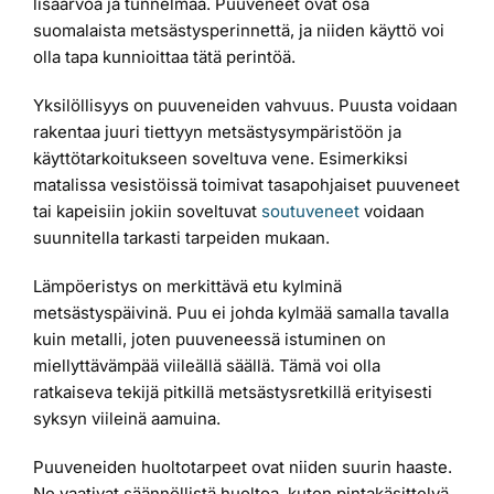
lisäarvoa ja tunnelmaa. Puuveneet ovat osa
suomalaista metsästysperinnettä, ja niiden käyttö voi
olla tapa kunnioittaa tätä perintöä.
Yksilöllisyys on puuveneiden vahvuus. Puusta voidaan
rakentaa juuri tiettyyn metsästysympäristöön ja
käyttötarkoitukseen soveltuva vene. Esimerkiksi
matalissa vesistöissä toimivat tasapohjaiset puuveneet
tai kapeisiin jokiin soveltuvat
soutuveneet
voidaan
suunnitella tarkasti tarpeiden mukaan.
Lämpöeristys on merkittävä etu kylminä
metsästyspäivinä. Puu ei johda kylmää samalla tavalla
kuin metalli, joten puuveneessä istuminen on
miellyttävämpää viileällä säällä. Tämä voi olla
ratkaiseva tekijä pitkillä metsästysretkillä erityisesti
syksyn viileinä aamuina.
Puuveneiden huoltotarpeet ovat niiden suurin haaste.
Ne vaativat säännöllistä huoltoa, kuten pintakäsittelyä