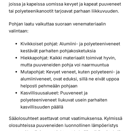
joissa ja kapeissa uomissa kevyet ja kapeat puuveneet
tai polyeteenikanootit tarjoavat parhaan liikkuvuuden.
Pohjan laatu vaikuttaa suoraan venemateriaalin
valintaan:
Kivikkoiset pohjat: Alumiini- ja polyeteeniveneet
kestävät parhaiten pohjakosketuksia
Hiekkapohjat: Kaikki materiaalit toimivat hyvin,
mutta puuveneiden pohja voi naarmuuntua
Mutapohjat: Kevyet veneet, kuten polyeteeni- ja
alumiiniveneet, ovat eduksi, sillä ne eivät uppoa
helposti pehmeään pohjaan
Kasvillisuusalueet: Puuveneet ja
polyeteeniveneet liukuvat usein parhaiten
kasvillisuuden päällä
Sääolosuhteet asettavat omat vaatimuksensa. Kylmissä
olosuhteissa puuveneiden luonnollinen lämpöeristys