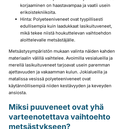
korjaaminen on haastavampaa ja vaatii usein
erikoistekniikoita.
Hinta: Polyeteeniveneet ovat tyypillisesti
edullisempia kuin laadukkaat lasikuituveneet,
mikä tekee niistä houkuttelevan vaihtoehdon
aloittelevalle metsästäjälle.
Metsästysympäristön mukaan valinta näiden kahden
materiaalin välillä vaihtelee. Avoimilla vesialueilla ja
merellä lasikuituveneet tarjoavat usein paremman
ajettavuuden ja vakaamman kulun. Jokialueilla ja
matalissa vesissä polyeteeniveneet ovat
käytännöllisempiä niiden kestävyyden ja keveyden
ansiosta.
Miksi puuveneet ovat yhä
varteenotettava vaihtoehto
metsästykseen?