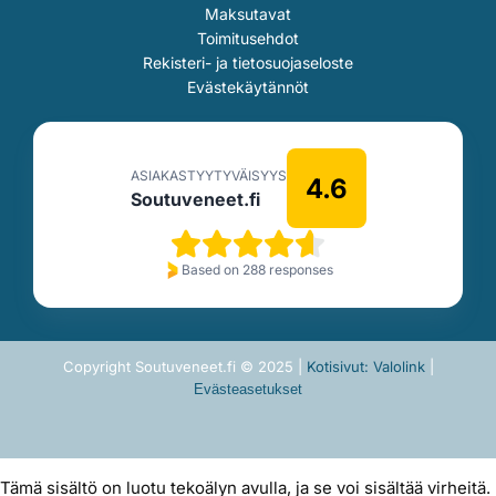
Maksutavat
Toimitusehdot
Rekisteri- ja tietosuojaseloste
Evästekäytännöt
ASIAKASTYYTYVÄISYYS
4.6
Soutuveneet.fi
Based on 288 responses
Copyright Soutuveneet.fi © 2025 |
Kotisivut: Valolink
|
Evästeasetukset
Tämä sisältö on luotu tekoälyn avulla, ja se voi sisältää virheitä.