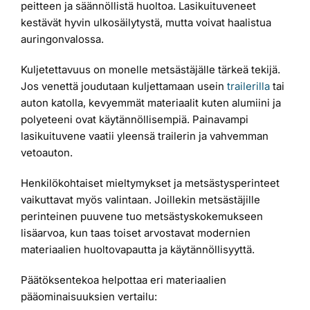
peitteen ja säännöllistä huoltoa. Lasikuituveneet
kestävät hyvin ulkosäilytystä, mutta voivat haalistua
auringonvalossa.
Kuljetettavuus on monelle metsästäjälle tärkeä tekijä.
Jos venettä joudutaan kuljettamaan usein
trailerilla
tai
auton katolla, kevyemmät materiaalit kuten alumiini ja
polyeteeni ovat käytännöllisempiä. Painavampi
lasikuituvene vaatii yleensä trailerin ja vahvemman
vetoauton.
Henkilökohtaiset mieltymykset ja metsästysperinteet
vaikuttavat myös valintaan. Joillekin metsästäjille
perinteinen puuvene tuo metsästyskokemukseen
lisäarvoa, kun taas toiset arvostavat modernien
materiaalien huoltovapautta ja käytännöllisyyttä.
Päätöksentekoa helpottaa eri materiaalien
pääominaisuuksien vertailu: