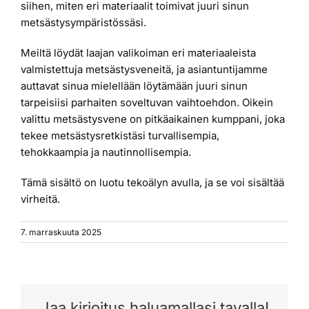
siihen, miten eri materiaalit toimivat juuri sinun
metsästysympäristössäsi.
Meiltä löydät laajan valikoiman eri materiaaleista
valmistettuja metsästysveneitä, ja asiantuntijamme
auttavat sinua mielellään löytämään juuri sinun
tarpeisiisi parhaiten soveltuvan vaihtoehdon. Oikein
valittu metsästysvene on pitkäaikainen kumppani, joka
tekee metsästysretkistäsi turvallisempia,
tehokkaampia ja nautinnollisempia.
Tämä sisältö on luotu tekoälyn avulla, ja se voi sisältää
virheitä.
7. marraskuuta 2025
Jaa kirjoitus haluamallasi tavalla!