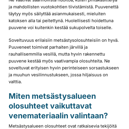
ja mahdollisten vuotokohtien tiivistämistä. Puuvenettä
täytyy myös säilyttää asianmukaisesti, mieluiten
katoksen alla tai peitettynä. Huolellisesti hoidettuna
puuvene voi kuitenkin kestää sukupolvelta toiselle.
Soveltuvuus erilaisiin metsästysolosuhteisiin on hyvä.
Puuveneet toimivat parhaiten järvillä ja
rauhallisemmilla vesillä, mutta hyvin rakennettu
puuvene kestää myös vaativampia olosuhteita. Ne
soveltuvat erityisen hyvin perinteiseen sorsastukseen
ja muuhun vesilinnustukseen, jossa hiljaisuus on
valttia.
Miten metsästysalueen
olosuhteet vaikuttavat
venemateriaalin valintaan?
Metsästysalueen olosuhteet ovat ratkaisevia tekijöitä