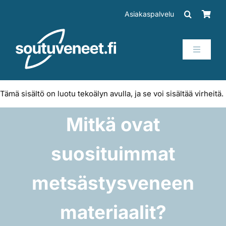
Skip
Asiakaspalvelu
to
content
Toggle
Navigati
Veneet
Tämä sisältö on luotu tekoälyn avulla, ja se voi sisältää virheitä.
Perämoottorit
Mitkä ovat
Trailerit
suosituimmat
SUP-laudat
metsästysveneen
materiaalit?
Tarvikkeet