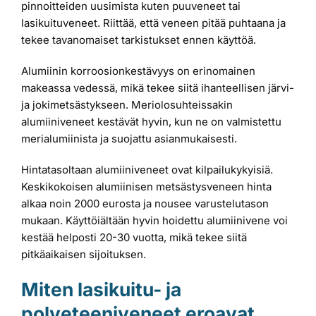
pinnoitteiden uusimista kuten puuveneet tai
lasikuituveneet. Riittää, että veneen pitää puhtaana ja
tekee tavanomaiset tarkistukset ennen käyttöä.
Alumiinin korroosionkestävyys on erinomainen
makeassa vedessä, mikä tekee siitä ihanteellisen järvi-
ja jokimetsästykseen. Meriolosuhteissakin
alumiiniveneet kestävät hyvin, kun ne on valmistettu
merialumiinista ja suojattu asianmukaisesti.
Hintatasoltaan alumiiniveneet ovat kilpailukykyisiä.
Keskikokoisen alumiinisen metsästysveneen hinta
alkaa noin 2000 eurosta ja nousee varustelutason
mukaan. Käyttöiältään hyvin hoidettu alumiinivene voi
kestää helposti 20-30 vuotta, mikä tekee siitä
pitkäaikaisen sijoituksen.
Miten lasikuitu- ja
polyeteeniveneet eroavat