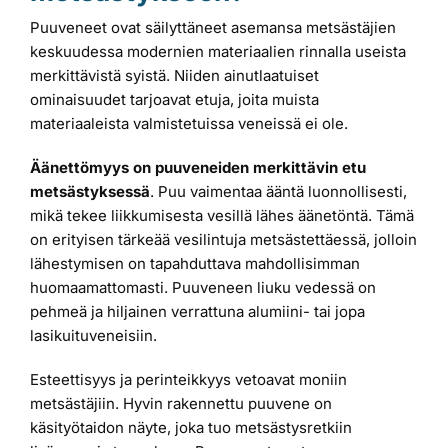
Puuveneet ovat säilyttäneet asemansa metsästäjien
keskuudessa modernien materiaalien rinnalla useista
merkittävistä syistä. Niiden ainutlaatuiset
ominaisuudet tarjoavat etuja, joita muista
materiaaleista valmistetuissa veneissä ei ole.
Äänettömyys on puuveneiden merkittävin etu
metsästyksessä
. Puu vaimentaa ääntä luonnollisesti,
mikä tekee liikkumisesta vesillä lähes äänetöntä. Tämä
on erityisen tärkeää vesilintuja metsästettäessä, jolloin
lähestymisen on tapahduttava mahdollisimman
huomaamattomasti. Puuveneen liuku vedessä on
pehmeä ja hiljainen verrattuna alumiini- tai jopa
lasikuituveneisiin.
Esteettisyys ja perinteikkyys vetoavat moniin
metsästäjiin. Hyvin rakennettu puuvene on
käsityötaidon näyte, joka tuo metsästysretkiin