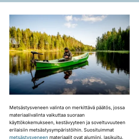
Laiturit
Katso
kuvaa
Valmistajat
isompana
Rahoitus
Asiakaskokemuksia
Metsästysveneen valinta on merkittävä päätös, jossa
materiaalivalinta vaikuttaa suoraan
käyttökokemukseen, kestävyyteen ja soveltuvuuteen
erilaisiin metsästysympäristöihin. Suosituimmat
metsästysveneen
materiaalit ovat alumiini, lasikuitu,