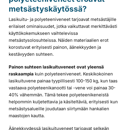
metsästyskäytössä?
Lasikuitu- ja polyeteeniveneet tarjoavat metsästäjille
erilaiset ominaisuudet, jotka vaikuttavat merkittävästi
käyttökokemukseen vaihtelevissa
metsästysolosuhteissa. Näiden materiaalien erot
korostuvat erityisesti painon, äänekkyyden ja
kestävyyden suhteen.
Painon suhteen lasikuituveneet ovat yleensä
raskaampia
kuin polyeteeniveneet. Keskikokoinen
lasikuituvene painaa tyypillisesti 100-150 kg, kun taas
vastaava polyeteenikanootti tai -vene voi painaa 30-
40% vähemmän. Tämä tekee polyeteenikeneistä
helpommin kuljetettavia ja käsiteltäviä, erityisesti kun
metsästysalueille joudutaan siirtymään hankalien
maastojen kautta.
Äänekkyydessä lasikuituveneet tarjoavat selkeän