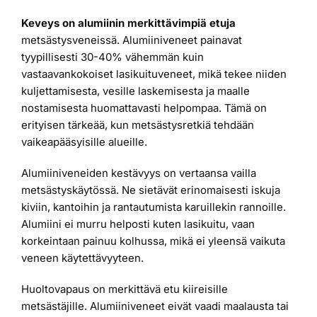
Keveys on alumiinin merkittävimpiä etuja
metsästysveneissä. Alumiiniveneet painavat
tyypillisesti 30-40% vähemmän kuin
vastaavankokoiset lasikuituveneet, mikä tekee niiden
kuljettamisesta, vesille laskemisesta ja maalle
nostamisesta huomattavasti helpompaa. Tämä on
erityisen tärkeää, kun metsästysretkiä tehdään
vaikeapääsyisille alueille.
Alumiiniveneiden kestävyys on vertaansa vailla
metsästyskäytössä. Ne sietävät erinomaisesti iskuja
kiviin, kantoihin ja rantautumista karuillekin rannoille.
Alumiini ei murru helposti kuten lasikuitu, vaan
korkeintaan painuu kolhussa, mikä ei yleensä vaikuta
veneen käytettävyyteen.
Huoltovapaus on merkittävä etu kiireisille
metsästäjille. Alumiiniveneet eivät vaadi maalausta tai