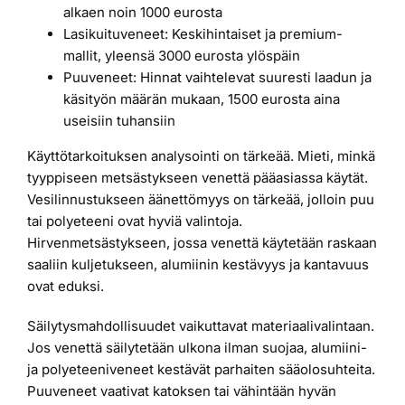
alkaen noin 1000 eurosta
Lasikuituveneet: Keskihintaiset ja premium-
mallit, yleensä 3000 eurosta ylöspäin
Puuveneet: Hinnat vaihtelevat suuresti laadun ja
käsityön määrän mukaan, 1500 eurosta aina
useisiin tuhansiin
Käyttötarkoituksen analysointi on tärkeää. Mieti, minkä
tyyppiseen metsästykseen venettä pääasiassa käytät.
Vesilinnustukseen äänettömyys on tärkeää, jolloin puu
tai polyeteeni ovat hyviä valintoja.
Hirvenmetsästykseen, jossa venettä käytetään raskaan
saaliin kuljetukseen, alumiinin kestävyys ja kantavuus
ovat eduksi.
Säilytysmahdollisuudet vaikuttavat materiaalivalintaan.
Jos venettä säilytetään ulkona ilman suojaa, alumiini-
ja polyeteeniveneet kestävät parhaiten sääolosuhteita.
Puuveneet vaativat katoksen tai vähintään hyvän