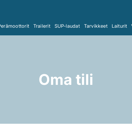
Perämoottorit
Trailerit
SUP-laudat
Tarvikkeet
Laiturit
Oma tili