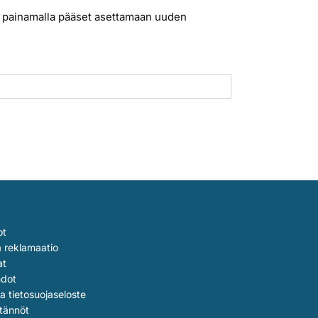
jota painamalla pääset asettamaan uuden
ot
a reklamaatio
at
hdot
ja tietosuojaseloste
tännöt