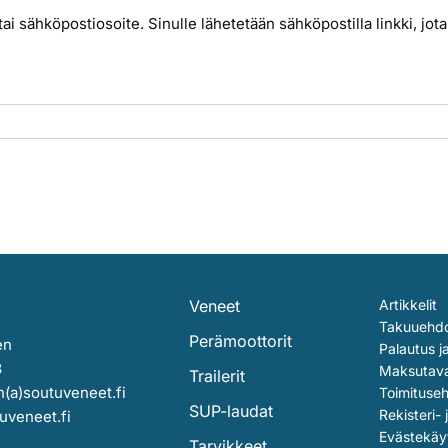
us tai sähköpostiosoite. Sinulle lähetetään sähköpostilla linkki, 
n
Veneet
Artikkelit
Takuuehd
Perämoottorit
en
Palautus j
3
Maksutav
Trailerit
(a)soutuveneet.fi
Toimituse
SUP-laudat
Rekisteri- 
uveneet.fi
Evästekäy
Tarvikkeet