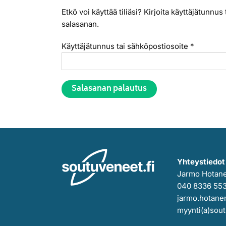
Etkö voi käyttää tiliäsi? Kirjoita käyttäjätunn
salasanan.
Vaaditaa
Käyttäjätunnus tai sähköpostiosoite
*
Salasanan palautus
Alternative:
Yhteystiedot
Jarmo Hotan
040 8336 55
jarmo.hotanen
myynti(a)sout