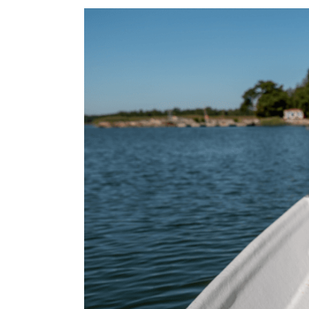
Katso
kuvaa
isompana