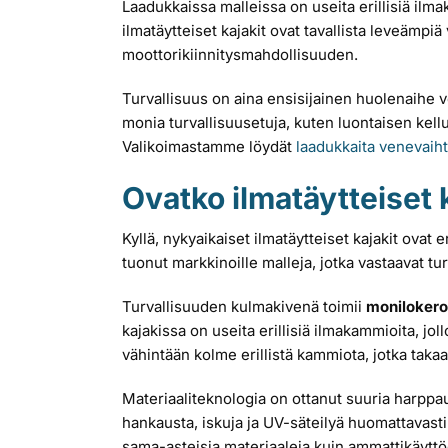
Laadukkaissa malleissa on useita erillisiä ilm
ilmatäytteiset kajakit ovat tavallista leveämpiä
moottorikiinnitysmahdollisuuden.
Turvallisuus on aina ensisijainen huolenaihe ves
monia turvallisuusetuja, kuten luontaisen kellu
Valikoimastamme löydät
laadukkaita venevaih
Ovatko ilmatäytteiset k
Kyllä, nykyaikaiset ilmatäytteiset kajakit ovat 
tuonut markkinoille malleja, jotka vastaavat tu
Turvallisuuden kulmakivenä toimii
monilokero
kajakissa on useita erillisiä ilmakammioita, j
vähintään kolme erillistä kammiota, jotka taka
Materiaaliteknologia on ottanut suuria harppau
hankausta, iskuja ja UV-säteilyä huomattavasti
sama-asteisia materiaaleja kuin ammattikäyttöö