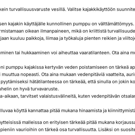
n turvallisuusvaruste vesillä. Valitse kajakkikäyttöön suunnitellut
sen kajakin käyttäjälle kunnollinen pumppu on välttämättömyys. 
armistamaan oikean ilmanpaineen, mikä on kriittistä turvallisuud
n kuuluu paikkoja, liimaa ja työkaluja pienten reikien ja viilt
inen tai hukkaaminen voi aiheuttaa vaaratilanteen. Ota aina mu
ieni pumppu kajakissa kertyvän veden poistamiseen on tärkeä ap
i muuttua nopeasti. Ota aina mukaan vedenpitäviä vaatteita, aurin
pyytämiseksi hätätilanteessa on tärkeää, että sinulla on jokin ko
puhelin on hyvä turvavaruste.
a-aikaan, tarvitset valaistusvälineitä, kuten vedenpitävän otsala
luvaa köyttä kannattaa pitää mukana hinaamista ja kiinnittymist
täytteisissä malleissa on erityisen tärkeää pitää mukana korjauss
 pieniin vaurioihin on tärkeä osa turvallisuutta. Lisäksi on suosit