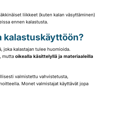
 äkkinäiset liikkeet (kuten kalan väsyttäminen)
teissa ennen kalastusta.
a kalastuskäyttöön?
jä, joka kalastajan tulee huomioida.
a, mutta
oikealla käsittelyllä ja materiaaleilla
lisesti valmistettu vahvistetusta,
oitteella. Monet valmistajat käyttävät jopa