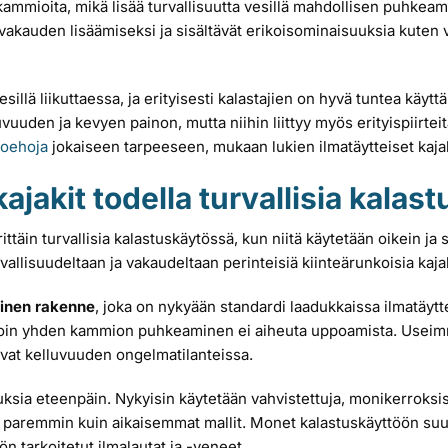
akammioita, mikä lisää turvallisuutta vesillä mahdollisen puhkea
 vakauden lisäämiseksi ja sisältävät erikoisominaisuuksia kuten va
illä liikuttaessa, ja erityisesti kalastajien on hyvä tuntea käytt
vuuden ja kevyen painon, mutta niihin liittyy myös erityispiirteit
toehoja
jokaiseen tarpeeseen, mukaan lukien ilmatäytteiset kajak
ajakit todella turvallisia kala
erittäin turvallisia kalastuskäytössä, kun niitä käytetään oikein 
rvallisuudeltaan ja vakaudeltaan perinteisiä kiinteärunkoisia kaja
inen rakenne
, joka on nykyään standardi laadukkaissa ilmatäytte
olloin yhden kammion puhkeaminen ei aiheuta uppoamista. Useimma
avat kelluvuuden ongelmatilanteissa.
ksia eteenpäin. Nykyisin käytetään vahvistettuja, monikerroksis
 paremmin kuin aikaisemmat mallit. Monet kalastuskäyttöön suunni
n tarkoitetut ilmalautat ja -veneet.