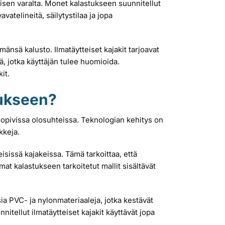
misen varalta. Monet kalastukseen suunnitellut
vatelineitä, säilytystilaa ja jopa
ämänsä kalusto. Ilmatäytteiset kajakit tarjoavat
ä, jotka käyttäjän tulee huomioida.
it.
stukseen?
ja sopivissa olosuhteissa. Teknologian kehitys on
kkeja.
isissä kajakeissa. Tämä tarkoittaa, että
t kalastukseen tarkoitetut mallit sisältävät
ia PVC- ja nylonmateriaaleja, jotka kestävät
tellut ilmatäytteiset kajakit käyttävät jopa