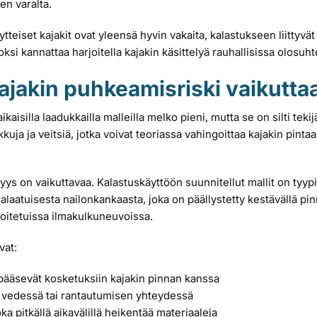
en varalta.
teiset kajakit ovat yleensä hyvin vakaita, kalastukseen liittyvät
si kannattaa harjoitella kajakin käsittelyä rauhallisissa olosuh
kajakin puhkeamisriski vaikutta
aisilla laadukkailla malleilla melko pieni, mutta se on silti teki
kuja ja veitsiä, jotka voivat teoriassa vahingoittaa kajakin pinta
ys on vaikuttavaa. Kalastuskäyttöön suunnitellut mallit on tyypil
laatuisesta nailonkankaasta, joka on päällystetty kestävällä pinn
oitetuissa ilmakulkuneuvoissa.
vat:
a pääsevät kosketuksiin kajakin pinnan kanssa
sa vedessä tai rantautumisen yhteydessä
oka pitkällä aikavälillä heikentää materiaaleja