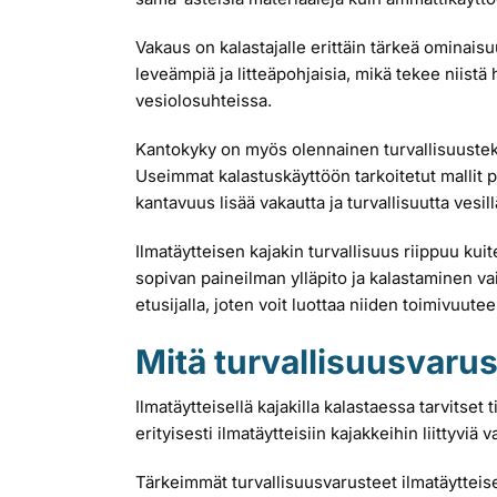
Vakaus on kalastajalle erittäin tärkeä ominaisuus
leveämpiä ja litteäpohjaisia, mikä tekee niist
vesiolosuhteissa.
Kantokyky on myös olennainen turvallisuusteki
Useimmat kalastuskäyttöön tarkoitetut mallit 
kantavuus lisää vakautta ja turvallisuutta vesill
Ilmatäytteisen kajakin turvallisuus riippuu ku
sopivan paineilman ylläpito ja kalastaminen va
etusijalla, joten voit luottaa niiden toimivuutee
Mitä turvallisuusvarust
Ilmatäytteisellä kajakilla kalastaessa tarvitset
erityisesti ilmatäytteisiin kajakkeihin liittyv
Tärkeimmät turvallisuusvarusteet ilmatäytteisel