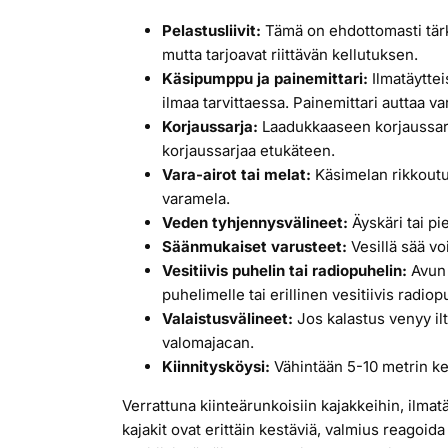
Pelastusliivit:
Tämä on ehdottomasti tärkei
mutta tarjoavat riittävän kellutuksen.
Käsipumppu ja painemittari:
Ilmatäyttei
ilmaa tarvittaessa. Painemittari auttaa v
Korjaussarja:
Laadukkaaseen korjaussarjaa
korjaussarjaa etukäteen.
Vara-airot tai melat:
Käsimelan rikkoutum
varamela.
Veden tyhjennysvälineet:
Äyskäri tai p
Säänmukaiset varusteet:
Vesillä sää vo
Vesitiivis puhelin tai radiopuhelin:
Avun 
puhelimelle tai erillinen vesitiivis radio
Valaistusvälineet:
Jos kalastus venyy ilt
valomajacan.
Kiinnitysköysi:
Vähintään 5-10 metrin kel
Verrattuna kiinteärunkoisiin kajakkeihin, ilma
kajakit ovat erittäin kestäviä, valmius reagoida