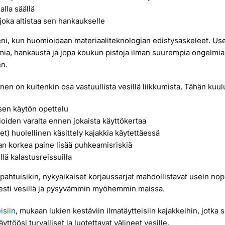
alla säällä
, joka altistaa sen hankaukselle
i, kun huomioidaan materiaaliteknologian edistysaskeleet. Use
umia, hankausta ja jopa koukun pistoja ilman suurempia ongelmia
n.
nen on kuitenkin osa vastuullista vesillä liikkumista. Tähän kuul
sen käytön opettelu
oiden varalta ennen jokaista käyttökertaa
t) huolellinen käsittely kajakkia käytettäessä
an korkea paine lisää puhkeamisriskiä
 kalastusreissuilla
pahtuisikin, nykyaikaiset korjaussarjat mahdollistavat usein nop
isesti vesillä ja pysyvämmin myöhemmin maissa.
isiin
, mukaan lukien kestäviin ilmatäytteisiin kajakkeihin, jotka
ttöösi turvalliset ja luotettavat välineet vesille.