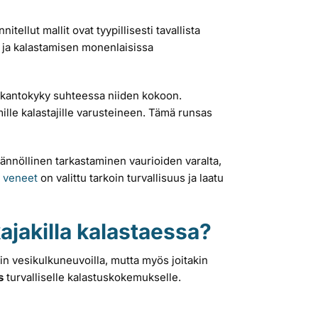
tellut mallit ovat tyypillisesti tavallista
n ja kalastamisen monenlaisissa
en kantokyky suhteessa niiden kokoon.
lle kalastajille varusteineen. Tämä runsas
äännöllinen tarkastaminen vaurioiden varalta,
n
veneet
on valittu tarkoin turvallisuus ja laatu
kajakilla kalastaessa?
akin vesikulkuneuvoilla, mutta myös joitakin
s
turvalliselle kalastuskokemukselle.