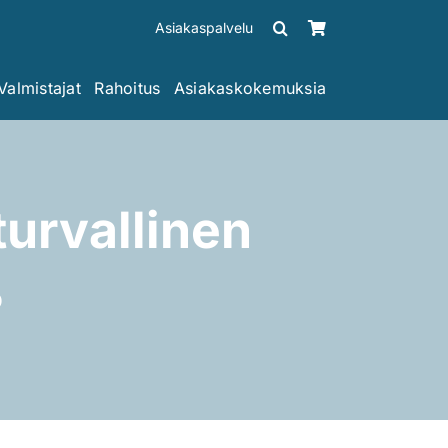
Asiakaspalvelu
Valmistajat
Rahoitus
Asiakaskokemuksia
turvallinen
?