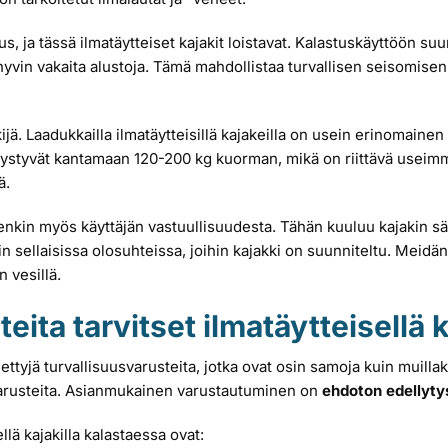
, ja tässä ilmatäytteiset kajakit loistavat. Kalastuskäyttöön suunni
ä hyvin vakaita alustoja. Tämä mahdollistaa turvallisen seisomise
jä. Laadukkailla ilmatäytteisillä kajakeilla on usein erinomain
pystyvät kantamaan 120-200 kg kuorman, mikä on riittävä useimmi
ä.
itenkin myös käyttäjän vastuullisuudesta. Tähän kuuluu kajakin s
in sellaisissa olosuhteissa, joihin kajakki on suunniteltu. Meidä
n vesillä.
eita tarvitset ilmatäytteisellä 
 tiettyjä turvallisuusvarusteita, jotka ovat osin samoja kuin muill
iä varusteita. Asianmukainen varustautuminen on
ehdoton edellyty
lä kajakilla kalastaessa ovat: