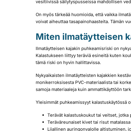
vesitiivissä säilytyspusseissa mahdollisen ved
On myös tärkeää huomioida, että vaikka ilmatäyt
voivat aiheuttaa tasapainohaasteita. Tämän vuok
Miten ilmatäytteisen 
Ilmatäytteisen kajakin puhkeamisriski on nykyaik
Kalastukseen liittyy teräviä esineitä kuten kouk
tämä riski on hyvin hallittavissa.
Nykyaikaisten ilmatäytteisten kajakkien kestävy
monikerroksisesta PVC-materiaalista tai korkea
samoja materiaaleja kuin ammattikäyttöön tark
Yleisimmät puhkeamissyyt kalastuskäytössä o
Terävät kalastuskoukut tai veitset, jotk
Teräväreunaiset kivet tai risut matalas
Liiallinen auringonvalolle altistuminen, j