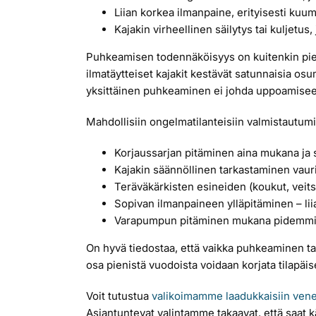
Liian korkea ilmanpaine, erityisesti kuum
Kajakin virheellinen säilytys tai kuljetus
Puhkeamisen todennäköisyys on kuitenkin pien
ilmatäytteiset kajakit kestävät satunnaisia os
yksittäinen puhkeaminen ei johda uppoamisee
Mahdollisiin ongelmatilanteisiin valmistautumi
Korjaussarjan pitäminen aina mukana ja 
Kajakin säännöllinen tarkastaminen vauri
Teräväkärkisten esineiden (koukut, veitse
Sopivan ilmanpaineen ylläpitäminen – lii
Varapumpun pitäminen mukana pidemmillä
On hyvä tiedostaa, että vaikka puhkeaminen ta
osa pienistä vuodoista voidaan korjata tilapä
Voit tutustua
valikoimamme laadukkaisiin vene
Asiantuntevat valintamme takaavat, että saat käy