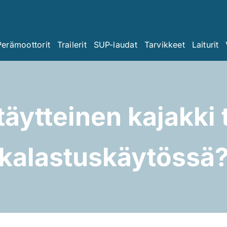
Perämoottorit
Trailerit
SUP-laudat
Tarvikkeet
Laiturit
äytteinen kajakki 
kalastuskäytössä