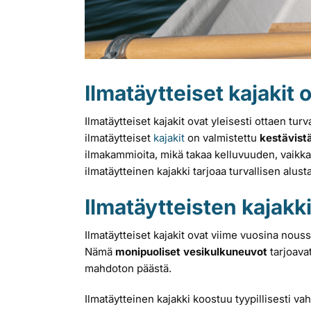
Ilmatäytteiset kajakit 
Ilmatäytteiset kajakit ovat yleisesti ottaen tu
ilmatäytteiset
kajakit
on valmistettu
kestävist
ilmakammioita, mikä takaa kelluvuuden, vaikka 
ilmatäytteinen kajakki tarjoaa turvallisen alus
Ilmatäytteisten kajak
Ilmatäytteiset kajakit ovat viime vuosina nou
Nämä
monipuoliset vesikulkuneuvot
tarjoavat
mahdoton päästä.
Ilmatäytteinen kajakki koostuu tyypillisesti va