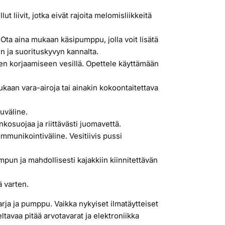
 liivit, jotka eivät rajoita melomisliikkeitä
Ota aina mukaan käsipumppu, jolla voit lisätä
en ja suorituskyvyn kannalta.
ojen korjaamiseen vesillä. Opettele käyttämään
kaan vara-airoja tai ainakin kokoontaitettava
uväline.
kosuojaa ja riittävästi juomavettä.
mmunikointiväline. Vesitiivis pussi
mpun ja mahdollisesti kajakkiin kiinnitettävän
ä varten.
arja ja pumppu. Vaikka nykyiset ilmatäytteiset
eltavaa pitää arvotavarat ja elektroniikka