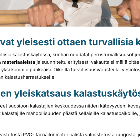
ovat yleisesti ottaen turvallisi
rvallisia kalastuskäytössä, kunhan noudatat perusturvallisuusohje
ä materiaaleista
ja suunniteltu erityisesti vakautta silmällä pitäe
yksi kammio puhkeaisi. Oikeilla turvallisuusvarusteilla, vesiolos
tan kalastusharrastukselle.
kien yleiskatsaus kalastuskäytö
sseet suosioon kalastajien keskuudessa niiden kätevyyden, keve
 kalastajille mahdollisuuden päästä sellaisille kalastuspaikoille, jo
hvistetusta PVC- tai nailonmateriaalista valmistetusta rungosta, 