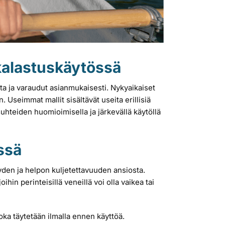
a kalastuskäytössä
ita ja varaudut asianmukaisesti. Nykyaikaiset
n. Useimmat mallit sisältävät useita erillisiä
uhteiden huomioimisella ja järkevällä käytöllä
ssä
yden ja helpon kuljetettavuuden ansiosta.
ihin perinteisillä veneillä voi olla vaikea tai
joka täytetään ilmalla ennen käyttöä.