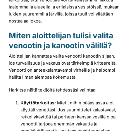
laajemmalla alueella ja erilaisissa vesistöissä, mukaan
lukien suuremmilla järvillä, joissa tuuli voi yllättäen
nostaa aallokoa.
Miten aloittelijan tulisi valita
venootin ja kanootin välillä?
Aloittelijan kannattaa valita venootti kanootin sijaan,
jos turvallisuus ja vakaus ovat tärkeimpiä kriteereitä.
Venootti on anteeksiantavampi virheille ja helpompi
hallita ilman aiempaa kokemusta.
Harkitse näitä tekijöitä tehdessäsi valintaa:
Käyttötarkoitus:
Mieti, mihin pääasiassa aiot
käyttää venettäsi. Jos suunnittelet kalastavasi,
retkeilykäyttöä tai perheen kanssa vesillä oloa,
venootti tarjoaa enemmän vakautta ja
monikäyttöisyyttä. Jos taas tavoitteenasi on