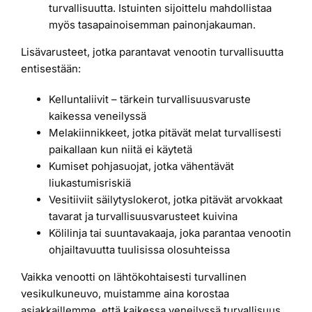
turvallisuutta. Istuinten sijoittelu mahdollistaa
myös tasapainoisemman painonjakauman.
Lisävarusteet, jotka parantavat venootin turvallisuutta
entisestään:
Kelluntaliivit – tärkein turvallisuusvaruste
kaikessa veneilyssä
Melakiinnikkeet, jotka pitävät melat turvallisesti
paikallaan kun niitä ei käytetä
Kumiset pohjasuojat, jotka vähentävät
liukastumisriskiä
Vesitiiviit säilytyslokerot, jotka pitävät arvokkaat
tavarat ja turvallisuusvarusteet kuivina
Kölilinja tai suuntavakaaja, joka parantaa venootin
ohjailtavuutta tuulisissa olosuhteissa
Vaikka venootti on lähtökohtaisesti turvallinen
vesikulkuneuvo, muistamme aina korostaa
asiakkaillemme, että kaikessa veneilyssä turvallisuus