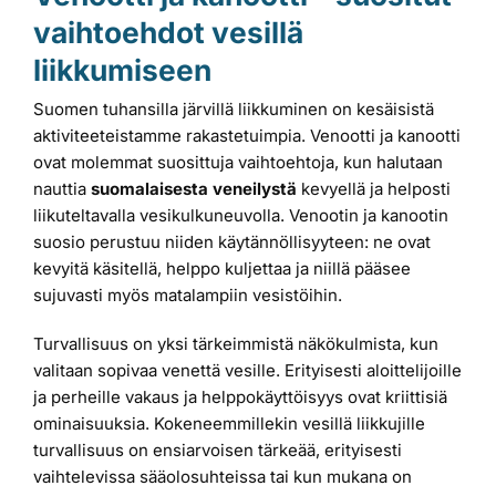
vaihtoehdot vesillä
liikkumiseen
Suomen tuhansilla järvillä liikkuminen on kesäisistä
aktiviteeteistamme rakastetuimpia. Venootti ja kanootti
ovat molemmat suosittuja vaihtoehtoja, kun halutaan
nauttia
suomalaisesta veneilystä
kevyellä ja helposti
liikuteltavalla vesikulkuneuvolla. Venootin ja kanootin
suosio perustuu niiden käytännöllisyyteen: ne ovat
kevyitä käsitellä, helppo kuljettaa ja niillä pääsee
sujuvasti myös matalampiin vesistöihin.
Turvallisuus on yksi tärkeimmistä näkökulmista, kun
valitaan sopivaa venettä vesille. Erityisesti aloittelijoille
ja perheille vakaus ja helppokäyttöisyys ovat kriittisiä
ominaisuuksia. Kokeneemmillekin vesillä liikkujille
turvallisuus on ensiarvoisen tärkeää, erityisesti
vaihtelevissa sääolosuhteissa tai kun mukana on