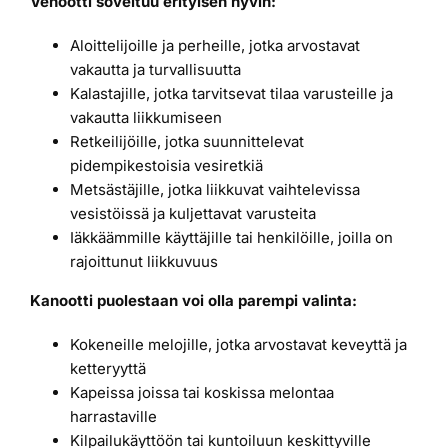
Venootti soveltuu erityisen hyvin:
Aloittelijoille ja perheille, jotka arvostavat
vakautta ja turvallisuutta
Kalastajille, jotka tarvitsevat tilaa varusteille ja
vakautta liikkumiseen
Retkeilijöille, jotka suunnittelevat
pidempikestoisia vesiretkiä
Metsästäjille, jotka liikkuvat vaihtelevissa
vesistöissä ja kuljettavat varusteita
Iäkkäämmille käyttäjille tai henkilöille, joilla on
rajoittunut liikkuvuus
Kanootti puolestaan voi olla parempi valinta:
Kokeneille melojille, jotka arvostavat keveyttä ja
ketteryyttä
Kapeissa joissa tai koskissa melontaa
harrastaville
Kilpailukäyttöön tai kuntoiluun keskittyville