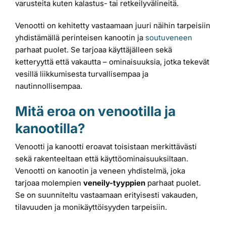
varusteita kuten kalastus- tai retkeilyvälineitä.
Venootti on kehitetty vastaamaan juuri näihin tarpeisiin
yhdistämällä perinteisen kanootin ja
soutuveneen
parhaat puolet. Se tarjoaa käyttäjälleen sekä
ketteryyttä että vakautta – ominaisuuksia, jotka tekevät
vesillä liikkumisesta turvallisempaa ja
nautinnollisempaa.
Mitä eroa on venootilla ja
kanootilla?
Venootti ja kanootti eroavat toisistaan merkittävästi
sekä rakenteeltaan että käyttöominaisuuksiltaan.
Venootti on kanootin ja veneen yhdistelmä, joka
tarjoaa molempien
veneily-tyyppien
parhaat puolet.
Se on suunniteltu vastaamaan erityisesti vakauden,
tilavuuden ja monikäyttöisyyden tarpeisiin.