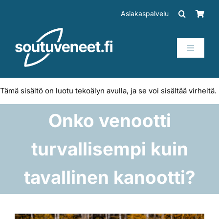
Skip
Asiakaspalvelu
to
content
Toggle
Navigati
Veneet
Tämä sisältö on luotu tekoälyn avulla, ja se voi sisältää virheitä.
Perämoottorit
Onko venootti
Trailerit
turvallisempi kuin
SUP-laudat
tavallinen kanootti?
Tarvikkeet
Katso