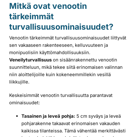
Mitkä ovat venootin
tärkeimmät
turvallisuusominaisuudet?
Venootin tärkeimmät turvallisuusominaisuudet liittyvät
sen vakaaseen rakenteeseen, kelluvuuteen ja
monipuolisiin käyttömahdollisuuksiin.
Veneilyturvallisuus
on sisäänrakennettu venootin
suunnitteluun, mikä tekee siitä erinomaisen valinnan
niin aloittelijoille kuin kokeneemmillekin vesillä
liikkujille.
Keskeisimmät venootin turvallisuutta parantavat
ominaisuudet:
Tasainen ja leveä pohja:
5 cm syväys ja leveä
pohjarakenne takaavat erinomaisen vakauden
kaikissa tilanteissa. Tämä vähentää merkittävästi