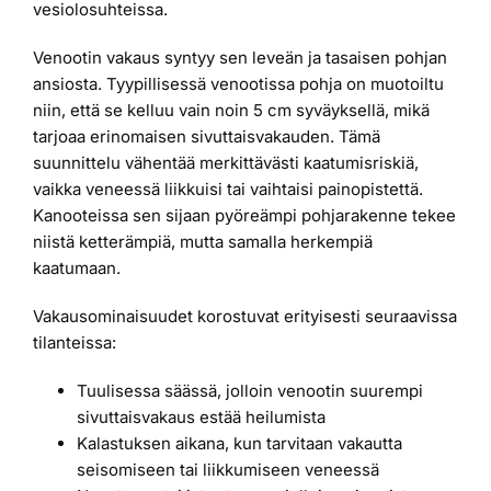
vesiolosuhteissa.
Venootin vakaus syntyy sen leveän ja tasaisen pohjan
ansiosta. Tyypillisessä venootissa pohja on muotoiltu
niin, että se kelluu vain noin 5 cm syväyksellä, mikä
tarjoaa erinomaisen sivuttaisvakauden. Tämä
suunnittelu vähentää merkittävästi kaatumisriskiä,
vaikka veneessä liikkuisi tai vaihtaisi painopistettä.
Kanooteissa sen sijaan pyöreämpi pohjarakenne tekee
niistä ketterämpiä, mutta samalla herkempiä
kaatumaan.
Vakausominaisuudet korostuvat erityisesti seuraavissa
tilanteissa:
Tuulisessa säässä, jolloin venootin suurempi
sivuttaisvakaus estää heilumista
Kalastuksen aikana, kun tarvitaan vakautta
seisomiseen tai liikkumiseen veneessä