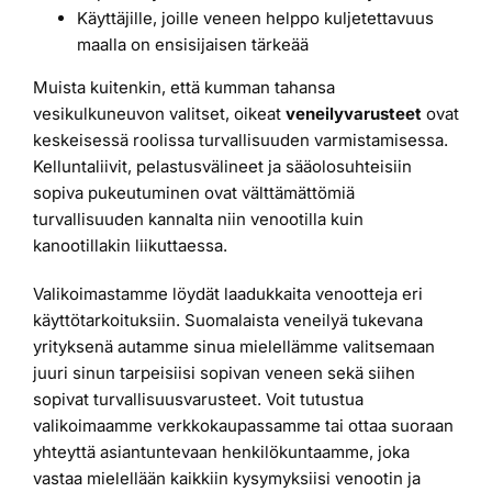
Käyttäjille, joille veneen helppo kuljetettavuus
maalla on ensisijaisen tärkeää
Muista kuitenkin, että kumman tahansa
vesikulkuneuvon valitset, oikeat
veneilyvarusteet
ovat
keskeisessä roolissa turvallisuuden varmistamisessa.
Kelluntaliivit, pelastusvälineet ja sääolosuhteisiin
sopiva pukeutuminen ovat välttämättömiä
turvallisuuden kannalta niin venootilla kuin
kanootillakin liikuttaessa.
Valikoimastamme löydät laadukkaita venootteja eri
käyttötarkoituksiin. Suomalaista veneilyä tukevana
yrityksenä autamme sinua mielellämme valitsemaan
juuri sinun tarpeisiisi sopivan veneen sekä siihen
sopivat turvallisuusvarusteet. Voit tutustua
valikoimaamme verkkokaupassamme tai ottaa suoraan
yhteyttä asiantuntevaan henkilökuntaamme, joka
vastaa mielellään kaikkiin kysymyksiisi venootin ja