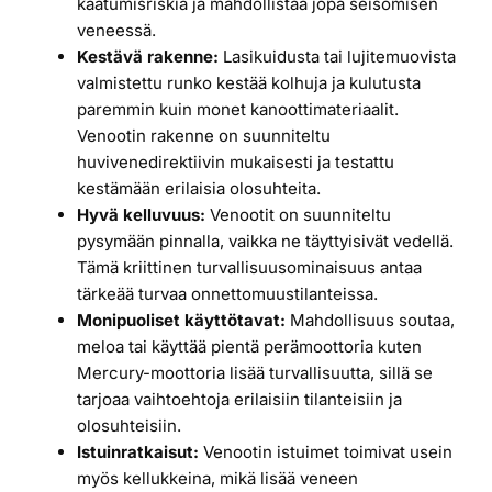
kaatumisriskiä ja mahdollistaa jopa seisomisen
veneessä.
Kestävä rakenne:
Lasikuidusta tai lujitemuovista
valmistettu runko kestää kolhuja ja kulutusta
paremmin kuin monet kanoottimateriaalit.
Venootin rakenne on suunniteltu
huvivenedirektiivin mukaisesti ja testattu
kestämään erilaisia olosuhteita.
Hyvä kelluvuus:
Venootit on suunniteltu
pysymään pinnalla, vaikka ne täyttyisivät vedellä.
Tämä kriittinen turvallisuusominaisuus antaa
tärkeää turvaa onnettomuustilanteissa.
Monipuoliset käyttötavat:
Mahdollisuus soutaa,
meloa tai käyttää pientä perämoottoria kuten
Mercury-moottoria lisää turvallisuutta, sillä se
tarjoaa vaihtoehtoja erilaisiin tilanteisiin ja
olosuhteisiin.
Istuinratkaisut:
Venootin istuimet toimivat usein
myös kellukkeina, mikä lisää veneen