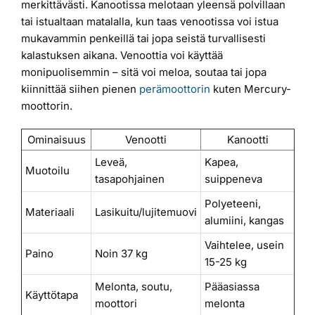
merkittävästi. Kanootissa melotaan yleensä polvillaan
tai istualtaan matalalla, kun taas venootissa voi istua
mukavammin penkeillä tai jopa seistä turvallisesti
kalastuksen aikana. Venoottia voi käyttää
monipuolisemmin – sitä voi meloa, soutaa tai jopa
kiinnittää siihen pienen
perämoottorin
kuten Mercury-
moottorin.
Ominaisuus
Venootti
Kanootti
Leveä,
Kapea,
Muotoilu
tasapohjainen
suippeneva
Polyeteeni,
Materiaali
Lasikuitu/lujitemuovi
alumiini, kangas
Vaihtelee, usein
Paino
Noin 37 kg
15-25 kg
Melonta, soutu,
Pääasiassa
Käyttötapa
moottori
melonta