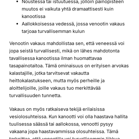
Noustessa tai istuutuessa, jolloin painopisteen
muutos ei vaikuta yhtä dramaattisesti kuin
kanootissa
Aallokkoisessa vedessä, jossa venootin vakaus
tarjoaa turvallisemman kulun
Venootin vakaus mahdollistaa sen, että veneessä voi
jopa seistä turvallisesti, mikä on lähes mahdotonta
tavallisessa kanootissa ilman huomattavaa
tasapainotaitoa. Tämä ominaisuus on erityisen arvokas
kalastajille, jotka tarvitsevat vakautta
heittokalastukseen, mutta myös perheille ja
aloittelijoille, joille vakaus tuo merkittävää
turvallisuuden tunnetta.
Vakaus on myös ratkaiseva tekijä erilaisissa
vesiolosuhteissa. Kun kanootti voi olla haastava hallita
tuulisessa säässä tai aallokossa, venootti pysyy
vakaana jopa haastavammissa olosuhteissa. Tämä
tarkoittaa, että venootilla voi turvallisemmin liikkua