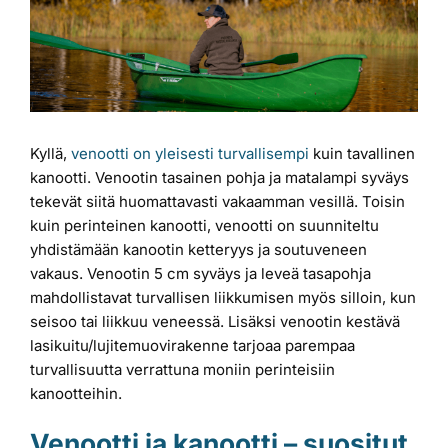
kuvaa
Laiturit
isompana
Valmistajat
Kyllä,
venootti on yleisesti turvallisempi
kuin tavallinen
Rahoitus
kanootti. Venootin tasainen pohja ja matalampi syväys
tekevät siitä huomattavasti vakaamman vesillä. Toisin
kuin perinteinen kanootti, venootti on suunniteltu
Asiakaskokemuksia
yhdistämään kanootin ketteryys ja soutuveneen
vakaus. Venootin 5 cm syväys ja leveä tasapohja
mahdollistavat turvallisen liikkumisen myös silloin, kun
seisoo tai liikkuu veneessä. Lisäksi venootin kestävä
lasikuitu/lujitemuovirakenne tarjoaa parempaa
turvallisuutta verrattuna moniin perinteisiin
kanootteihin.
Venootti ja kanootti – suositut