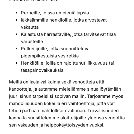
Perheille, joissa on pieniä lapsia
Iäkkäämmille henkilöille, jotka arvostavat
vakautta
Kalastusta harrastaville, jotka tarvitsevat tilaa
varusteille
Retkeilijöille, jotka suunnittelevat
pidempikestoisia vesiretkiä
Henkilöille, joilla on rajoittunut liikkuvuus tai
tasapainovaikeuksia
Meillä on laaja valikoima sekä venootteja että
kanootteja, ja autamme mielellämme sinua löytämään
juuri sinun tarpeisiisi sopivan mallin. Tarjoamme myös
mahdollisuuden kokeilla eri vaihtoehtoja, jotta voit
tehdä parhaan mahdollisen valinnan. Turvallisuuden
kannalta suosittelemme aloittelijoille yleensä venoottia
sen vakauden ja helppokäyttöisyyden vuoksi.