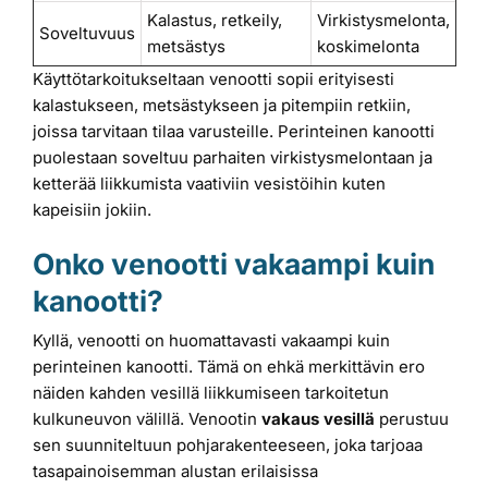
Kalastus, retkeily,
Virkistysmelonta,
Soveltuvuus
metsästys
koskimelonta
Käyttötarkoitukseltaan venootti sopii erityisesti
kalastukseen, metsästykseen ja pitempiin retkiin,
joissa tarvitaan tilaa varusteille. Perinteinen kanootti
puolestaan soveltuu parhaiten virkistysmelontaan ja
ketterää liikkumista vaativiin vesistöihin kuten
kapeisiin jokiin.
Onko venootti vakaampi kuin
kanootti?
Kyllä, venootti on huomattavasti vakaampi kuin
perinteinen kanootti. Tämä on ehkä merkittävin ero
näiden kahden vesillä liikkumiseen tarkoitetun
kulkuneuvon välillä. Venootin
vakaus vesillä
perustuu
sen suunniteltuun pohjarakenteeseen, joka tarjoaa
tasapainoisemman alustan erilaisissa