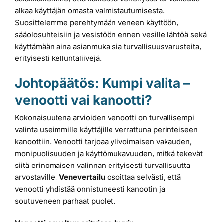
alkaa käyttäjän omasta valmistautumisesta.
Suosittelemme perehtymään veneen käyttöön,
sääolosuhteisiin ja vesistöön ennen vesille lähtöä sekä
käyttämään aina asianmukaisia turvallisuusvarusteita,
erityisesti kelluntaliivejä.
Johtopäätös: Kumpi valita –
venootti vai kanootti?
Kokonaisuutena arvioiden venootti on turvallisempi
valinta useimmille käyttäjille verrattuna perinteiseen
kanoottiin. Venootti tarjoaa ylivoimaisen vakauden,
monipuolisuuden ja käyttömukavuuden, mitkä tekevät
siitä erinomaisen valinnan erityisesti turvallisuutta
arvostaville.
Venevertailu
osoittaa selvästi, että
venootti yhdistää onnistuneesti kanootin ja
soutuveneen parhaat puolet.