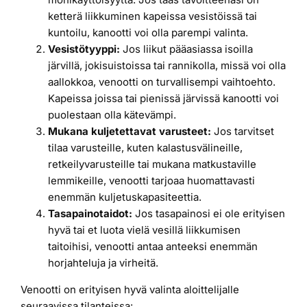
ketterä liikkuminen kapeissa vesistöissä tai
kuntoilu, kanootti voi olla parempi valinta.
Vesistötyyppi:
Jos liikut pääasiassa isoilla
järvillä, jokisuistoissa tai rannikolla, missä voi olla
aallokkoa, venootti on turvallisempi vaihtoehto.
Kapeissa joissa tai pienissä järvissä kanootti voi
puolestaan olla kätevämpi.
Mukana kuljetettavat varusteet:
Jos tarvitset
tilaa varusteille, kuten kalastusvälineille,
retkeilyvarusteille tai mukana matkustaville
lemmikeille, venootti tarjoaa huomattavasti
enemmän kuljetuskapasiteettia.
Tasapainotaidot:
Jos tasapainosi ei ole erityisen
hyvä tai et luota vielä vesillä liikkumisen
taitoihisi, venootti antaa anteeksi enemmän
horjahteluja ja virheitä.
Venootti on erityisen hyvä valinta aloittelijalle
seuraavissa tilanteissa: