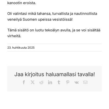
kanootin eroista.
Oli valintasi mikä tahansa, turvallista ja nautinnollista
veneilyä Suomen upeissa vesistöissä!
Tämä sisältö on luotu tekoälyn avulla, ja se voi sisältää
virheitä.
23. huhtikuuta 2025
Jaa kirjoitus haluamallasi tavalla!
Facebook
X
Reddit
LinkedIn
Tumblr
Pinterest
Vk
Sähköposti