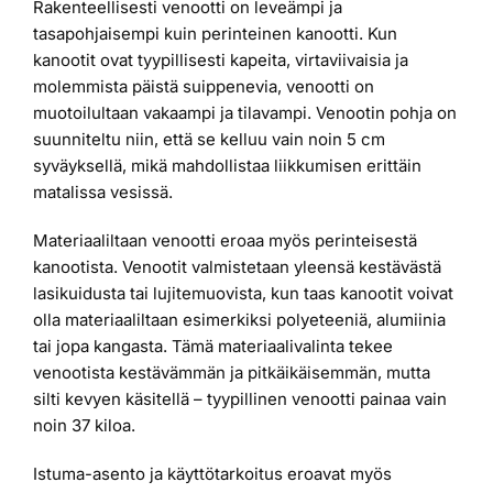
Rakenteellisesti venootti on leveämpi ja
tasapohjaisempi kuin perinteinen kanootti. Kun
kanootit ovat tyypillisesti kapeita, virtaviivaisia ja
molemmista päistä suippenevia, venootti on
muotoilultaan vakaampi ja tilavampi. Venootin pohja on
suunniteltu niin, että se kelluu vain noin 5 cm
syväyksellä, mikä mahdollistaa liikkumisen erittäin
matalissa vesissä.
Materiaaliltaan venootti eroaa myös perinteisestä
kanootista. Venootit valmistetaan yleensä kestävästä
lasikuidusta tai lujitemuovista, kun taas kanootit voivat
olla materiaaliltaan esimerkiksi polyeteeniä, alumiinia
tai jopa kangasta. Tämä materiaalivalinta tekee
venootista kestävämmän ja pitkäikäisemmän, mutta
silti kevyen käsitellä – tyypillinen venootti painaa vain
noin 37 kiloa.
Istuma-asento ja käyttötarkoitus eroavat myös