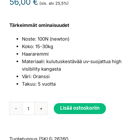
56,00
€
(sis. alv 25,5%)
Tärkeimmät ominaisuudet
Noste: 100N (newton)
Koko: 15-30kg
Haararemmi
Materiaali: kulutuskestävää uv-suojattua high
visibility kangasta
Väri: Oranssi
Takuu: 5 vuotta
Lisää ostoskoriin
Baltic
Alternative:
SPLIT
FRONT
lasten
Tuotetunnus (SKU):
26260