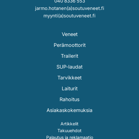
040 8336 553
jarmo.hotanen(a)soutuveneet.fi
myynti(a)soutuveneet.fi
Veneet
Perämoottorit
Trailerit
SUP-laudat
Tarvikkeet
Laiturit
Rahoitus
Asiakaskokemuksia
Artikkelit
Takuuehdot
Palautus ja reklamaatio