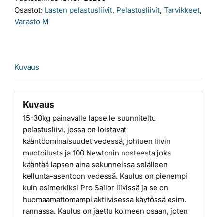
pelastusliivi
Osastot:
Lasten pelastusliivit
,
Pelastusliivit
,
Tarvikkeet
,
15-
Varasto M
30
kg,
oranssi
määrä
Kuvaus
Kuvaus
15-30kg painavalle lapselle suunniteltu
pelastusliivi, jossa on loistavat
kääntöominaisuudet vedessä, johtuen liivin
muotoilusta ja 100 Newtonin nosteesta joka
kääntää lapsen aina sekunneissa selälleen
kellunta-asentoon vedessä. Kaulus on pienempi
kuin esimerkiksi Pro Sailor liivissä ja se on
huomaamattomampi aktiivisessa käytössä esim.
rannassa. Kaulus on jaettu kolmeen osaan, joten