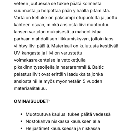
veteen joutuessa se tukee päätä kolmesta
suunnasta ja helpottaa pään ylhäällä pitämistä.
Vartalon kelluke on paksumpi etupuolelta ja jaettu
kahteen osaan, minkä ansiosta liivi muotoutuu
lapsen vartalon mukaisesti ja mahdollistaa
parhaan mahdollisen liikkumiskyvyn, jolloin lapsi
viihtyy liivi päällä. Materiaali on kulutusta kestävää
UV-kangasta ja liivi on varustettu
voimakasrakenteisella vetoketjulla,
pikakiinnityssoljella ja haararemmillä. Baltic
pelastusliivit ovat erittäin laadukkaita jonka
ansiosta niille myös myönnetään 5 vuoden
materiaalitakuu.
OMINAISUUDET:
Muotoutuva kaulus, tukee päätä vedessä
Nostokahva niskassa kauluksen alla
Heijastimet kauluksessa ja niskassa