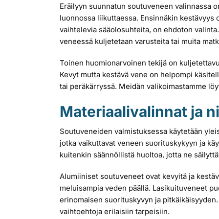
Eräilyyn suunnatun soutuveneen valinnassa on 
luonnossa liikuttaessa. Ensinnäkin kestävyys o
vaihtelevia sääolosuhteita, on ehdoton valinta
veneessä kuljetetaan varusteita tai muita ma
Toinen huomionarvoinen tekijä on kuljetettavuu
Kevyt mutta kestävä vene on helpompi käsitellä 
tai peräkärryssä. Meidän valikoimastamme löyty
Materiaalivalinnat ja 
Soutuveneiden valmistuksessa käytetään yleises
jotka vaikuttavat veneen suorituskykyyn ja kä
kuitenkin säännöllistä huoltoa, jotta ne säilytt
Alumiiniset soutuveneet ovat kevyitä ja kestäviä
meluisampia veden päällä. Lasikuituveneet puo
erinomaisen suorituskyvyn ja pitkäikäisyyden.
vaihtoehtoja erilaisiin tarpeisiin.