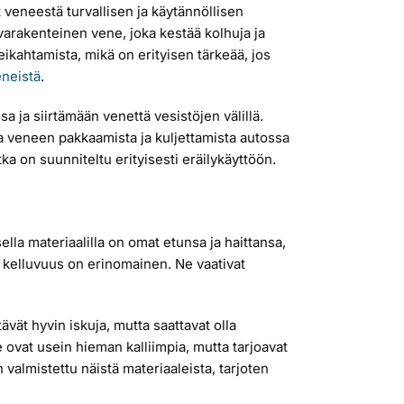
veneestä turvallisen ja käytännöllisen
hvarakenteinen vene, joka kestää kolhuja ja
ikahtamista, mikä on erityisen tärkeää, jos
eneistä
.
 ja siirtämään venettä vesistöjen välillä.
taa veneen pakkaamista ja kuljettamista autossa
a on suunniteltu erityisesti eräilykäyttöön.
lla materiaalilla on omat etunsa ja haittansa,
n kelluvuus on erinomainen. Ne vaativat
ävät hyvin iskuja, mutta saattavat olla
ovat usein hieman kalliimpia, mutta tarjoavat
almistettu näistä materiaaleista, tarjoten