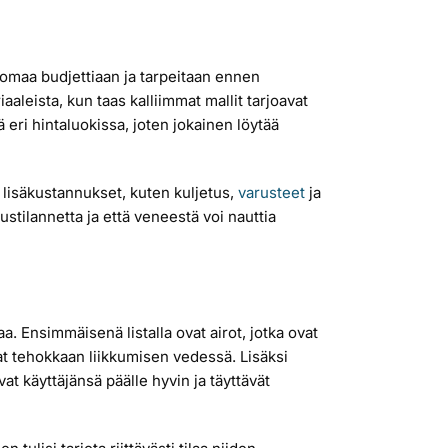
ä omaa budjettiaan ja tarpeitaan ennen
leista, kun taas kalliimmat mallit tarjoavat
ri hintaluokissa, joten jokainen löytää
 lisäkustannukset, kuten kuljetus,
varusteet
ja
stilannetta ja että veneestä voi nauttia
a. Ensimmäisenä listalla ovat airot, jotka ovat
vat tehokkaan liikkumisen vedessä. Lisäksi
vat käyttäjänsä päälle hyvin ja täyttävät