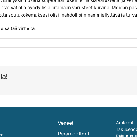
. Eräilyssä mukana kuljetetaan usein erilaisia varusteita, ja veneen
pussit voivat olla hyödyllisiä pitämään varusteet kuivina. Meidän
jotta soutukokemuksesi olisi mahdollisimman miellyttävä ja turva
sisältää virheitä.
la!
Veneet
Artikkelit
Takuuehd
Perämoottorit
en
Palautus j