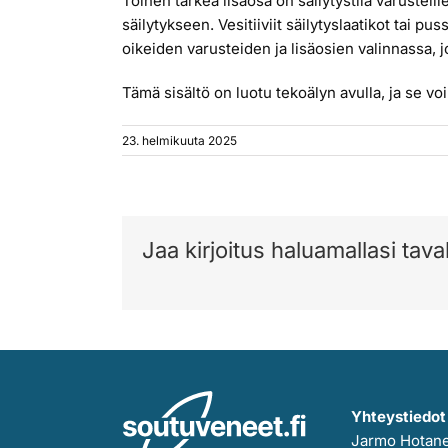
Toinen tärkeä lisäosa on säilytystila varusteille
säilytykseen. Vesitiiviit säilytyslaatikot tai 
oikeiden varusteiden ja lisäosien valinnassa, 
Tämä sisältö on luotu tekoälyn avulla, ja se voi 
23. helmikuuta 2025
Jaa kirjoitus haluamallasi taval
Yhteystiedot
Jarmo Hotan