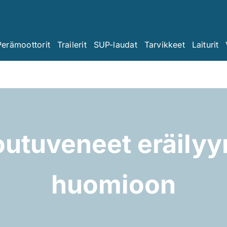
Perämoottorit
Trailerit
SUP-laudat
Tarvikkeet
Laiturit
utuveneet eräilyyn
huomioon