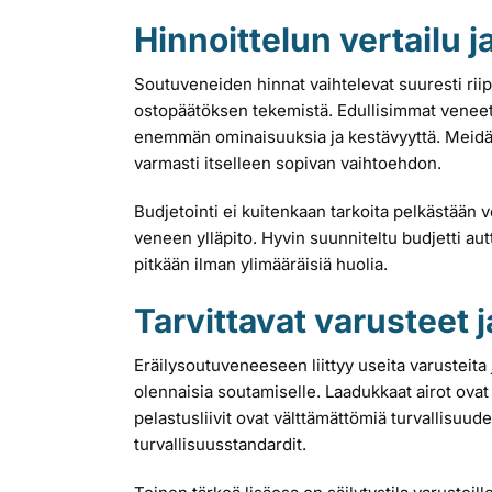
Hinnoittelun vertailu j
Soutuveneiden hinnat vaihtelevat suuresti riip
ostopäätöksen tekemistä. Edullisimmat veneet o
enemmän ominaisuuksia ja kestävyyttä. Meidän
varmasti itselleen sopivan vaihtoehdon.
Budjetointi ei kuitenkaan tarkoita pelkästään
veneen ylläpito. Hyvin suunniteltu budjetti au
pitkään ilman ylimääräisiä huolia.
Tarvittavat varusteet j
Eräilysoutuveneeseen liittyy useita varusteita 
olennaisia soutamiselle. Laadukkaat airot ovat
pelastusliivit ovat välttämättömiä turvallisuuden
turvallisuusstandardit.