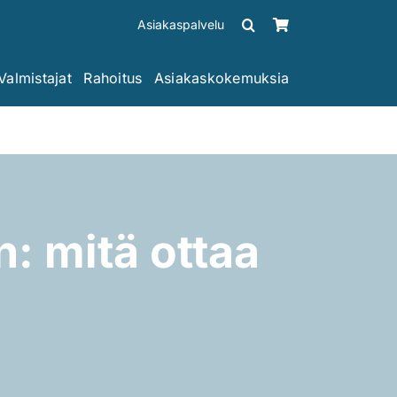
Asiakaspalvelu
Valmistajat
Rahoitus
Asiakaskokemuksia
: mitä ottaa