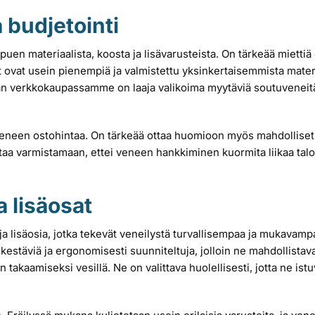
a budjetointi
puen materiaalista, koosta ja lisävarusteista. On tärkeää mietti
vat usein pienempiä ja valmistettu yksinkertaisemmista materiaa
 verkkokaupassamme on laaja valikoima myytäviä soutuveneitä e
 veneen ostohintaa. On tärkeää ottaa huomioon myös mahdolliset
ttaa varmistamaan, ettei veneen hankkiminen kuormita liikaa talou
a lisäosat
ja lisäosia, jotka tekevät veneilystä turvallisempaa ja mukavampa
 kestäviä ja ergonomisesti suunniteltuja, jolloin ne mahdollista
 takaamiseksi vesillä. Ne on valittava huolellisesti, jotta ne istu