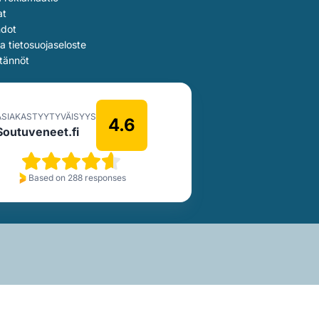
at
hdot
ja tietosuojaseloste
tännöt
ASIAKASTYYTYVÄISYYS
4.6
Soutuveneet.fi
Based on 288 responses