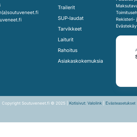
3
Maksutav
Trailerit
(a)soutuveneet.fi
Toimituse
SUP-laudat
Rekisteri- 
uveneet.fi
Evästekäy
Tarvikkeet
Laiturit
Rahoitus
Asiakaskokemuksia
Copyright Soutuveneet.fi © 2025 |
Kotisivut: Valolink
|
Evästeasetukset