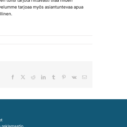
 tulisi tarjota riittävästi tilaa niiden
 palvelumme tarjoaa myös asiantuntevaa apua
llinen.
Facebook
X
Reddit
LinkedIn
Tumblr
Pinterest
Vk
Sähköposti
ot
a reklamaatio