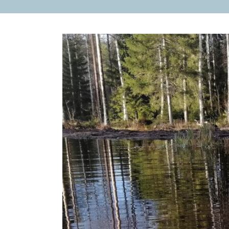
Katso
kuvaa
isompana