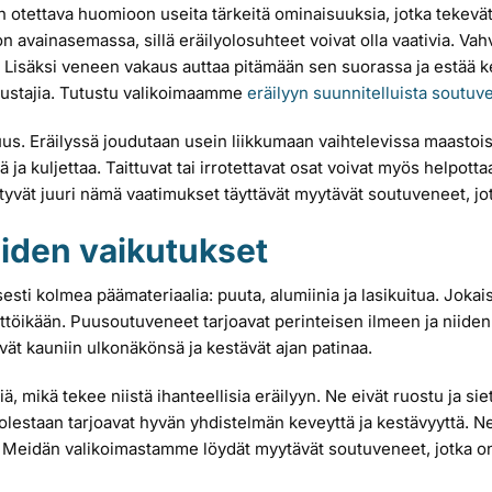
otettava huomioon useita tärkeitä ominaisuuksia, jotka tekevät 
n avainasemassa, sillä eräilyolosuhteet voivat olla vaativia. Va
. Lisäksi veneen vakaus auttaa pitämään sen suorassa ja estää ke
tkustajia. Tutustu valikoimaamme
eräilyyn suunnitelluista soutuv
s. Eräilyssä joudutaan usein liikkumaan vaihtelevissa maastoissa
ja kuljettaa. Taittuvat tai irrotettavat osat voivat myös helpot
vät juuri nämä vaatimukset täyttävät myytävät soutuveneet, jotk
niiden vaikutukset
ti kolmea päämateriaalia: puuta, alumiinia ja lasikuitua. Jokaise
yttöikään. Puusoutuveneet tarjoavat perinteisen ilmeen ja niide
ävät kauniin ulkonäkönsä ja kestävät ajan patinaa.
, mikä tekee niistä ihanteellisia eräilyyn. Ne eivät ruostu ja siet
lestaan tarjoavat hyvän yhdistelmän keveyttä ja kestävyyttä. Ne 
 Meidän valikoimastamme löydät myytävät soutuveneet, jotka on v