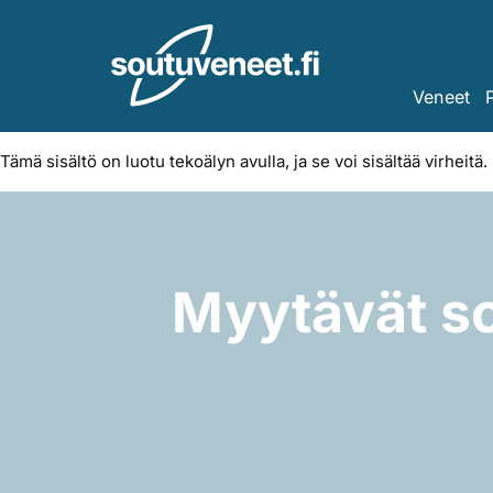
Skip
to
content
Veneet
Tämä sisältö on luotu tekoälyn avulla, ja se voi sisältää virheitä.
Myytävät so