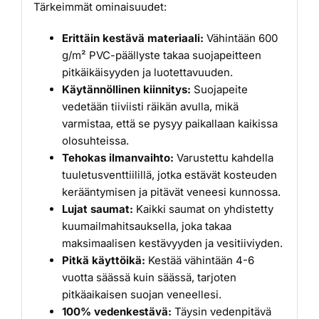
Tärkeimmät ominaisuudet:
Erittäin kestävä materiaali:
Vähintään 600
g/m² PVC-päällyste takaa suojapeitteen
pitkäikäisyyden ja luotettavuuden.
Käytännöllinen kiinnitys:
Suojapeite
vedetään tiiviisti räikän avulla, mikä
varmistaa, että se pysyy paikallaan kaikissa
olosuhteissa.
Tehokas ilmanvaihto:
Varustettu kahdella
tuuletusventtiilillä, jotka estävät kosteuden
kerääntymisen ja pitävät veneesi kunnossa.
Lujat saumat:
Kaikki saumat on yhdistetty
kuumailmahitsauksella, joka takaa
maksimaalisen kestävyyden ja vesitiiviyden.
Pitkä käyttöikä:
Kestää vähintään 4-6
vuotta säässä kuin säässä, tarjoten
pitkäaikaisen suojan veneellesi.
100% vedenkestävä:
Täysin vedenpitävä