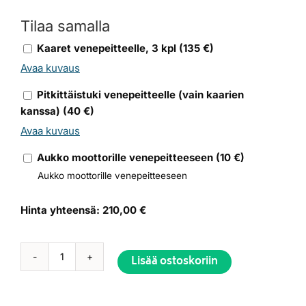
Tilaa samalla
Kaaret venepeitteelle, 3 kpl
(
135
€)
Avaa kuvaus
Pitkittäistuki venepeitteelle (vain kaarien
kanssa)
(
40
€)
Avaa kuvaus
Aukko moottorille venepeitteeseen
(
10
€)
Aukko moottorille venepeitteeseen
Hinta yhteensä:
210,00 €
Lisää ostoskoriin
Venepeite
Ideal
430
Alternative: