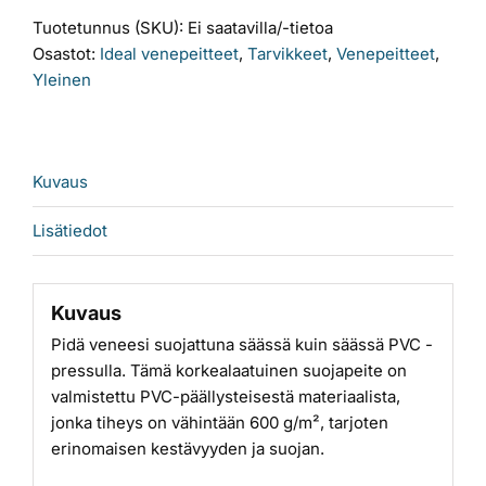
määrä
Tuotetunnus (SKU):
Ei saatavilla/-tietoa
Osastot:
Ideal venepeitteet
,
Tarvikkeet
,
Venepeitteet
,
Yleinen
Kuvaus
Lisätiedot
Kuvaus
Pidä veneesi suojattuna säässä kuin säässä PVC -
pressulla. Tämä korkealaatuinen suojapeite on
valmistettu PVC-päällysteisestä materiaalista,
jonka tiheys on vähintään 600 g/m², tarjoten
erinomaisen kestävyyden ja suojan.