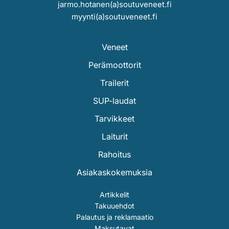
jarmo.hotanen(a)soutuveneet.fi
myynti(a)soutuveneet.fi
Veneet
Perämoottorit
Trailerit
SUP-laudat
Tarvikkeet
Laiturit
Rahoitus
Asiakaskokemuksia
Artikkelit
Takuuehdot
Palautus ja reklamaatio
Maksutavat