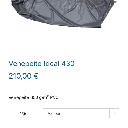
Laiturit
Valmistajat
Rahoitus
Venepeite Ideal 430
Asiakaskokemuksia
210,00
€
Venepeite 600 g/m² PVC
Väri
