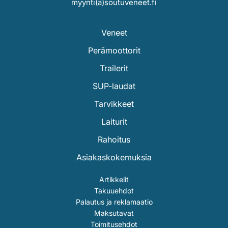
myynti(a)soutuveneet.fi
Veneet
Perämoottorit
Trailerit
SUP-laudat
Tarvikkeet
Laiturit
Rahoitus
Asiakaskokemuksia
Artikkelit
Takuuehdot
Palautus ja reklamaatio
Maksutavat
Toimitusehdot