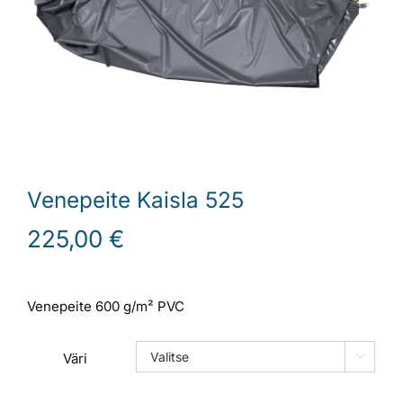
Laiturit
Valmistajat
Rahoitus
Venepeite Kaisla 525
Asiakaskokemuksia
225,00
€
Venepeite 600 g/m² PVC
Väri
