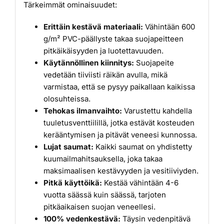
Tärkeimmät ominaisuudet:
Erittäin kestävä materiaali:
Vähintään 600
g/m² PVC-päällyste takaa suojapeitteen
pitkäikäisyyden ja luotettavuuden.
Käytännöllinen kiinnitys:
Suojapeite
vedetään tiiviisti räikän avulla, mikä
varmistaa, että se pysyy paikallaan kaikissa
olosuhteissa.
Tehokas ilmanvaihto:
Varustettu kahdella
tuuletusventtiilillä, jotka estävät kosteuden
kerääntymisen ja pitävät veneesi kunnossa.
Lujat saumat:
Kaikki saumat on yhdistetty
kuumailmahitsauksella, joka takaa
maksimaalisen kestävyyden ja vesitiiviyden.
Pitkä käyttöikä:
Kestää vähintään 4-6
vuotta säässä kuin säässä, tarjoten
pitkäaikaisen suojan veneellesi.
100% vedenkestävä:
Täysin vedenpitävä