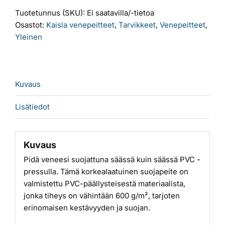
määrä
Tuotetunnus (SKU):
Ei saatavilla/-tietoa
Osastot:
Kaisla venepeitteet
,
Tarvikkeet
,
Venepeitteet
,
Yleinen
Kuvaus
Lisätiedot
Kuvaus
Pidä veneesi suojattuna säässä kuin säässä PVC -
pressulla. Tämä korkealaatuinen suojapeite on
valmistettu PVC-päällysteisestä materiaalista,
jonka tiheys on vähintään 600 g/m², tarjoten
erinomaisen kestävyyden ja suojan.