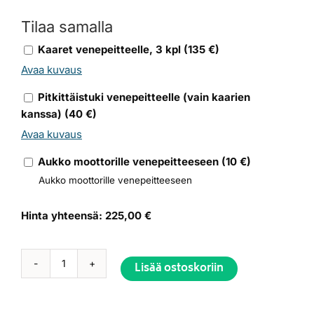
Tilaa samalla
Kaaret venepeitteelle, 3 kpl
(
135
€)
Avaa kuvaus
Pitkittäistuki venepeitteelle (vain kaarien
kanssa)
(
40
€)
Avaa kuvaus
Aukko moottorille venepeitteeseen
(
10
€)
Aukko moottorille venepeitteeseen
Hinta yhteensä:
225,00 €
Lisää ostoskoriin
Venepeite
Kaisla
525
Alternative: