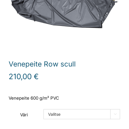
Laiturit
Valmistajat
Rahoitus
Venepeite Row scull
Asiakaskokemuksia
210,00
€
Venepeite 600 g/m² PVC
Väri
