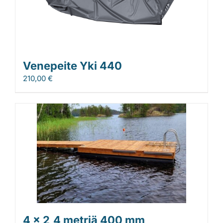
Venepeite Yki 440
210,00
€
4 x 2,4 metriä 400 mm