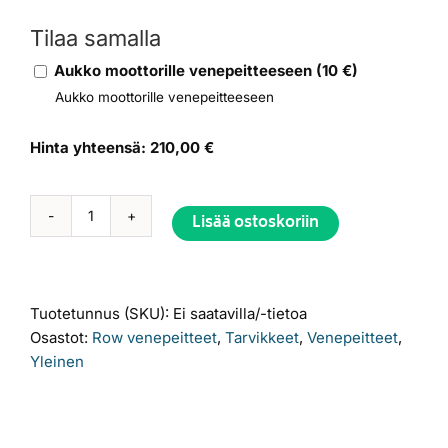
Tilaa samalla
Aukko moottorille venepeitteeseen
(
10
€)
Aukko moottorille venepeitteeseen
Hinta yhteensä:
210,00 €
Lisää ostoskoriin
Venepeite
Row
scull
Alternative:
määrä
Tuotetunnus (SKU):
Ei saatavilla/-tietoa
Osastot:
Row venepeitteet
,
Tarvikkeet
,
Venepeitteet
,
Yleinen