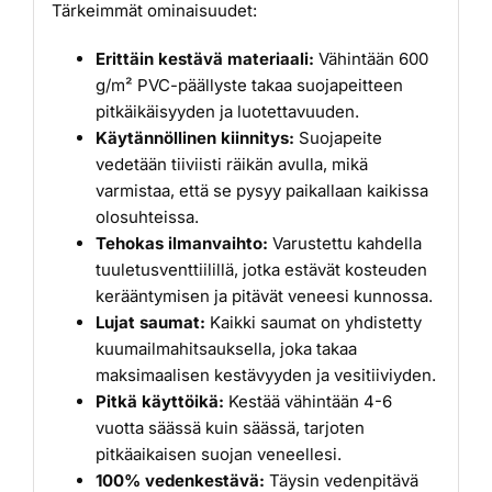
Tärkeimmät ominaisuudet:
Erittäin kestävä materiaali:
Vähintään 600
g/m² PVC-päällyste takaa suojapeitteen
pitkäikäisyyden ja luotettavuuden.
Käytännöllinen kiinnitys:
Suojapeite
vedetään tiiviisti räikän avulla, mikä
varmistaa, että se pysyy paikallaan kaikissa
olosuhteissa.
Tehokas ilmanvaihto:
Varustettu kahdella
tuuletusventtiilillä, jotka estävät kosteuden
kerääntymisen ja pitävät veneesi kunnossa.
Lujat saumat:
Kaikki saumat on yhdistetty
kuumailmahitsauksella, joka takaa
maksimaalisen kestävyyden ja vesitiiviyden.
Pitkä käyttöikä:
Kestää vähintään 4-6
vuotta säässä kuin säässä, tarjoten
pitkäaikaisen suojan veneellesi.
100% vedenkestävä:
Täysin vedenpitävä