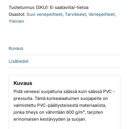
495
Tuotetunnus (SKU):
Ei saatavilla/-tietoa
määrä
Osastot:
Suvi venepeitteet
,
Tarvikkeet
,
Venepeitteet
,
Yleinen
Kuvaus
Lisätiedot
Kuvaus
Pidä veneesi suojattuna säässä kuin säässä PVC -
pressulla. Tämä korkealaatuinen suojapeite on
valmistettu PVC-päällysteisestä materiaalista,
jonka tiheys on vähintään 600 g/m², tarjoten
erinomaisen kestävyyden ja suojan.