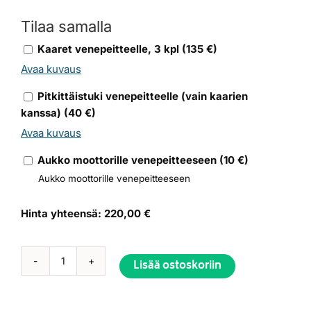
Tilaa samalla
Kaaret venepeitteelle, 3 kpl
(
135
€)
Avaa kuvaus
Pitkittäistuki venepeitteelle (vain kaarien
kanssa)
(
40
€)
Avaa kuvaus
Aukko moottorille venepeitteeseen
(
10
€)
Aukko moottorille venepeitteeseen
Hinta yhteensä:
220,00 €
Lisää ostoskoriin
Venepeite
Soutu-
Palta
Alternative: