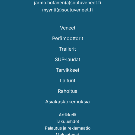
jarmo.hotanen(a)soutuveneet.fi
myynti(a)soutuveneet.fi
Veneet
Perämoottorit
Trailerit
SUP-laudat
Tarvikkeet
Laiturit
Rahoitus
Asiakaskokemuksia
Artikkelit
Takuuehdot
Palautus ja reklamaatio
Maksutavat