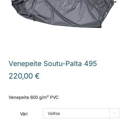
Laiturit
Valmistajat
Rahoitus
Venepeite Soutu-Palta 495
Asiakaskokemuksia
220,00
€
Venepeite 600 g/m² PVC
Väri
