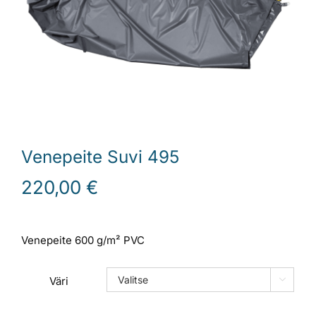
Laiturit
Valmistajat
Rahoitus
Venepeite Suvi 495
Asiakaskokemuksia
220,00
€
Venepeite 600 g/m² PVC
Väri
