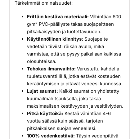
Tärkeimmät ominaisuudet:
Erittäin kestävä materiaali:
Vähintään 600
g/m² PVC-päällyste takaa suojapeitteen
pitkäikäisyyden ja luotettavuuden.
Käytännöllinen kiinnitys:
Suojapeite
vedetään tiiviisti räikän avulla, mikä
varmistaa, että se pysyy paikallaan kaikissa
olosuhteissa.
Tehokas ilmanvaihto:
Varustettu kahdella
tuuletusventtiilillä, jotka estävät kosteuden
kerääntymisen ja pitävät veneesi kunnossa.
Lujat saumat:
Kaikki saumat on yhdistetty
kuumailmahitsauksella, joka takaa
maksimaalisen kestävyyden ja vesitiiviyden.
Pitkä käyttöikä:
Kestää vähintään 4-6
vuotta säässä kuin säässä, tarjoten
pitkäaikaisen suojan veneellesi.
100% vedenkestävä:
Täysin vedenpitävä