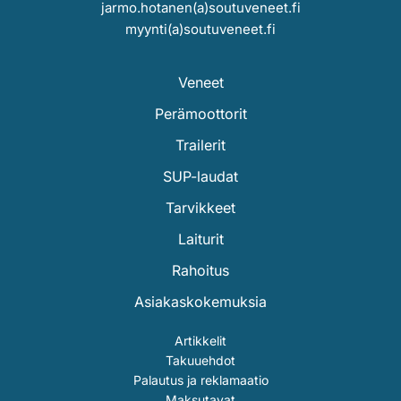
jarmo.hotanen(a)soutuveneet.fi
myynti(a)soutuveneet.fi
Veneet
Perämoottorit
Trailerit
SUP-laudat
Tarvikkeet
Laiturit
Rahoitus
Asiakaskokemuksia
Artikkelit
Takuuehdot
Palautus ja reklamaatio
Maksutavat