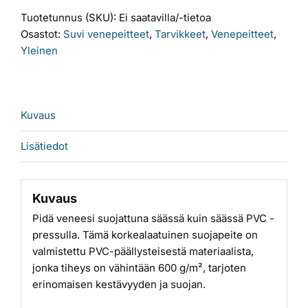
määrä
Tuotetunnus (SKU):
Ei saatavilla/-tietoa
Osastot:
Suvi venepeitteet
,
Tarvikkeet
,
Venepeitteet
,
Yleinen
Kuvaus
Lisätiedot
Kuvaus
Pidä veneesi suojattuna säässä kuin säässä PVC -
pressulla. Tämä korkealaatuinen suojapeite on
valmistettu PVC-päällysteisestä materiaalista,
jonka tiheys on vähintään 600 g/m², tarjoten
erinomaisen kestävyyden ja suojan.