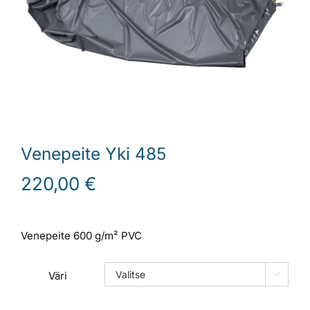
Laiturit
Valmistajat
Rahoitus
Venepeite Yki 485
Asiakaskokemuksia
220,00
€
Venepeite 600 g/m² PVC
Väri
