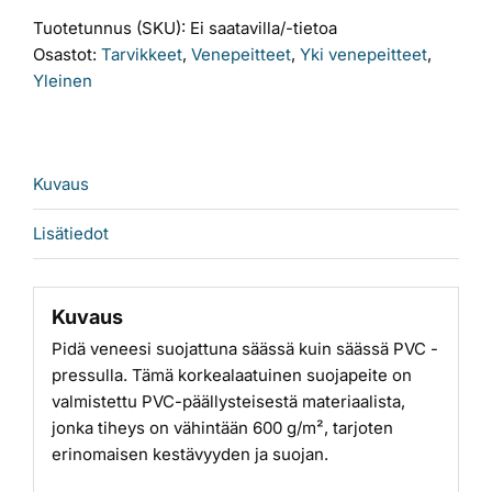
määrä
Tuotetunnus (SKU):
Ei saatavilla/-tietoa
Osastot:
Tarvikkeet
,
Venepeitteet
,
Yki venepeitteet
,
Yleinen
Kuvaus
Lisätiedot
Kuvaus
Pidä veneesi suojattuna säässä kuin säässä PVC -
pressulla. Tämä korkealaatuinen suojapeite on
valmistettu PVC-päällysteisestä materiaalista,
jonka tiheys on vähintään 600 g/m², tarjoten
erinomaisen kestävyyden ja suojan.