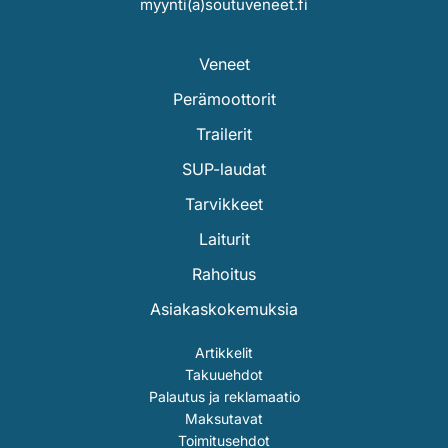
myynti(a)soutuveneet.fi
Veneet
Perämoottorit
Trailerit
SUP-laudat
Tarvikkeet
Laiturit
Rahoitus
Asiakaskokemuksia
Artikkelit
Takuuehdot
Palautus ja reklamaatio
Maksutavat
Toimitusehdot