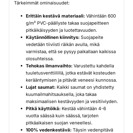
Tärkeimmät ominaisuudet:
Erittäin kestävä materiaali:
Vähintään 600
g/m² PVC-päällyste takaa suojapeitteen
pitkäikäisyyden ja luotettavuuden.
Käytännöllinen kiinnitys:
Suojapeite
vedetään tiiviisti räikän avulla, mikä
varmistaa, että se pysyy paikallaan kaikissa
olosuhteissa.
Tehokas ilmanvaihto:
Varustettu kahdella
tuuletusventtiilillä, jotka estävät kosteuden
kerääntymisen ja pitävät veneesi kunnossa.
Lujat saumat:
Kaikki saumat on yhdistetty
kuumailmahitsauksella, joka takaa
maksimaalisen kestävyyden ja vesitiiviyden.
Pitkä käyttöikä:
Kestää vähintään 4-6
vuotta säässä kuin säässä, tarjoten
pitkäaikaisen suojan veneellesi.
100% vedenkestävä:
Täysin vedenpitävä