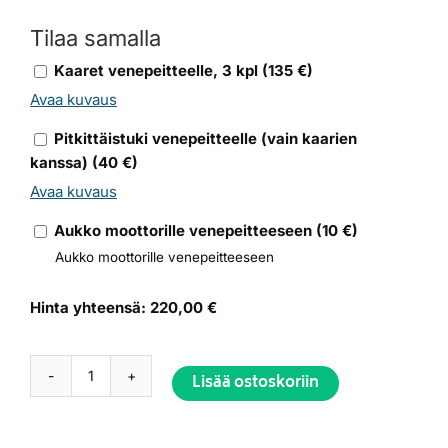
Tilaa samalla
Kaaret venepeitteelle, 3 kpl
(
135
€)
Avaa kuvaus
Pitkittäistuki venepeitteelle (vain kaarien
kanssa)
(
40
€)
Avaa kuvaus
Aukko moottorille venepeitteeseen
(
10
€)
Aukko moottorille venepeitteeseen
Hinta yhteensä:
220,00 €
Lisää ostoskoriin
Venepeite
Yki
485
Alternative: