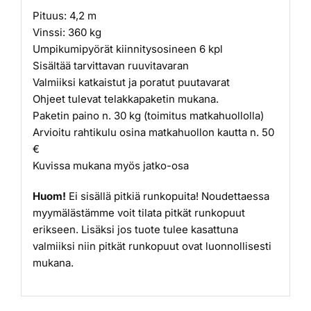
Pituus: 4,2 m
Vinssi: 360 kg
Umpikumipyörät kiinnitysosineen 6 kpl
Sisältää tarvittavan ruuvitavaran
Valmiiksi katkaistut ja poratut puutavarat
Ohjeet tulevat telakkapaketin mukana.
Paketin paino n. 30 kg (toimitus matkahuollolla)
Arvioitu rahtikulu osina matkahuollon kautta n. 50
€
Kuvissa mukana myös jatko-osa
Huom!
Ei sisällä pitkiä runkopuita! Noudettaessa
myymälästämme voit tilata pitkät runkopuut
erikseen. Lisäksi jos tuote tulee kasattuna
valmiiksi niin pitkät runkopuut ovat luonnollisesti
mukana.