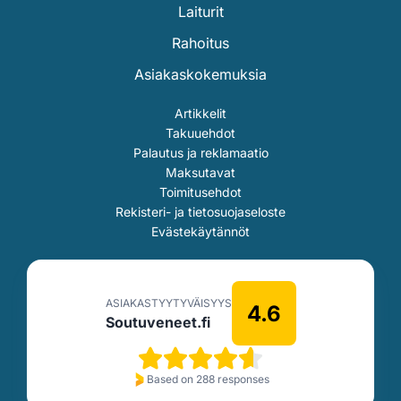
Laiturit
Rahoitus
Asiakaskokemuksia
Artikkelit
Takuuehdot
Palautus ja reklamaatio
Maksutavat
Toimitusehdot
Rekisteri- ja tietosuojaseloste
Evästekäytännöt
ASIAKASTYYTYVÄISYYS
4.6
Soutuveneet.fi
Based on 288 responses