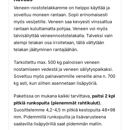
Veneen-nostotelakkamme on helppo käyttää ja
soveltuu moneen rantaan. Sopii erinomaisesti
myös vesijetille. Veneen saa kevyesti vinssattua
rantaan kuluttamatta pohjaa. Veneen voi myös
talvisäilyttää veneennostotelakalla. Talveksi vain
alempi telakan osa irroitetaan, tällä vältytään
telakan jäätyminen rantajäähän.
Tarkoitettu max. 500 kg painoisen veneen
nostamiseen vedestä ja veneen säilytyspaikaksi.
Soveltuu myös painavammille veneille aina n. 700
kg asti, kun siihen asennetaan lisäpyöriä.
Paketissa on mukana kaikki tarvittava,
paitsi 2 kpl
pitkiä runkopuita (pienemmät rahtikulut).
Suosittelemme 4,2-4,5 m pitkiä kestopuita 48×98
mm. Pidemmillä runkopuilla ja lisävarusteena
saatavilla lisäpyörillä saat pidemmän mallin.