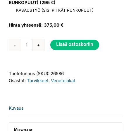
RUNKOPUUT)
(
295
€)
KASAUSTYÖ (SIS. PITKÄT RUNKOPUUT)
Hinta yhteensä:
375,00 €
Lisää ostoskoriin
Venetelakka
4,2
metriä
määrä
Tuotetunnus (SKU):
26586
Osastot:
Tarvikkeet
,
Venetelakat
Kuvaus
Kuvaus