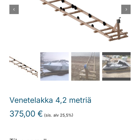
Laiturit
Valmistajat
Rahoitus
Asiakaskokemuksia
Venetelakka 4,2 metriä
375,00
€
(sis. alv 25,5%)