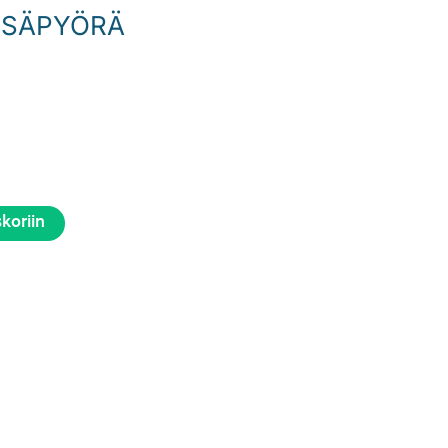
 LISÄPYÖRÄ
skoriin