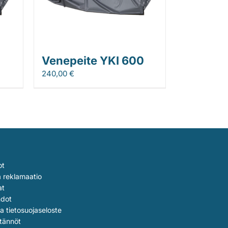
Venepeite YKI 600
240,00
€
ot
a reklamaatio
at
hdot
ja tietosuojaseloste
tännöt