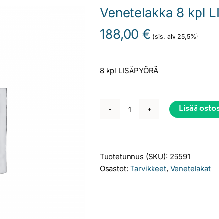
Venetelakka 8 kpl
188,00
€
(sis. alv 25,5%)
8 kpl LISÄPYÖRÄ
Lisää osto
Venetelakka
Alternative:
8
kpl
LISÄPYÖRÄ
Tuotetunnus (SKU):
26591
määrä
Osastot:
Tarvikkeet
,
Venetelakat