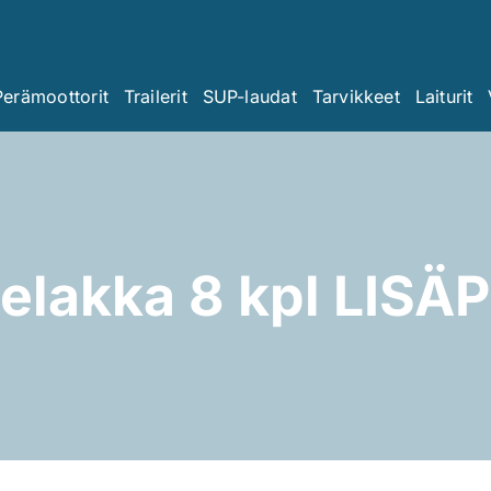
Perämoottorit
Trailerit
SUP-laudat
Tarvikkeet
Laiturit
elakka 8 kpl LIS