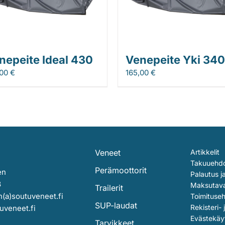
nepeite Ideal 430
Venepeite Yki 340
,00
€
165,00
€
Veneet
Artikkelit
Takuuehd
Perämoottorit
en
Palautus j
3
Maksutav
Trailerit
(a)soutuveneet.fi
Toimituse
SUP-laudat
Rekisteri- 
uveneet.fi
Evästekäy
Tarvikkeet