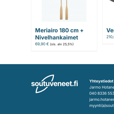
Meriairo 180 cm +
Ve
Nivelhankaimet
210
69,90
€
(sis. alv 25,5%)
Yhteystiedot
Jarmo Hotan
040 8336 55
jarmo.hotanen
myynti(a)sout