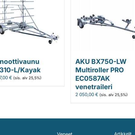
noottivaunu
AKU BX750-LW
310-L/Kayak
Multiroller PRO
EC0587AK
7,00
€
(sis. alv 25,5%)
venetraileri
2 050,00
€
(sis. alv 25,5%)
Veneet
Artikkelit