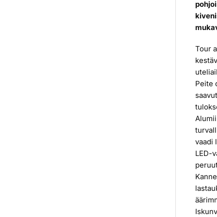
pohjoi
kiven
mukav
Tour a
kestäv
utelia
Peite 
saavut
tuloks
Alumii
turval
vaadi 
LED-va
peruut
Kannen
lastau
äärimm
Iskunv