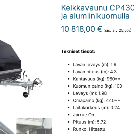
Kelkkavaunu CP430-
ja alumiinikuomulla
10 818,00
€
(sis. alv 25,5%)
Tekniset tiedot:
Lavan leveys (m): 1.9
Lavan pituus (m): 4.3
Kantavuus (kg): 960**
Kuomun paino (kg): 100
Leveys (m): 1.98
Omapaino (kg): 440**
Laitakorkeus (m): 0.24
Jarrut: On
Pituus (m): 5.72
Runko: Hitsattu