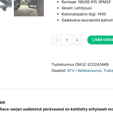
Renkaat: 195/65 R15 3PMSF
Akseli: Lehtijousi
Kokonaispaino (kg): 1400
Saatavana seuraavilla painoil
Lisää osto
Kelkkavaunu
Alternative:
CP430-
LB
Tour
Tuotetunnus (SKU):
EC0241AKB
&
Osastot:
ATV / Kelkkavaunut
,
Traile
Race
rampilla
ja
alumiinikuomulla
määrä
us
ace-sarjan uudistetut perävaunut on kehitetty erityisesti m