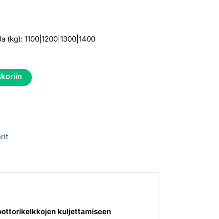
la (kg): 1100|1200|1300|1400
skoriin
rit
oottorikelkkojen kuljettamiseen