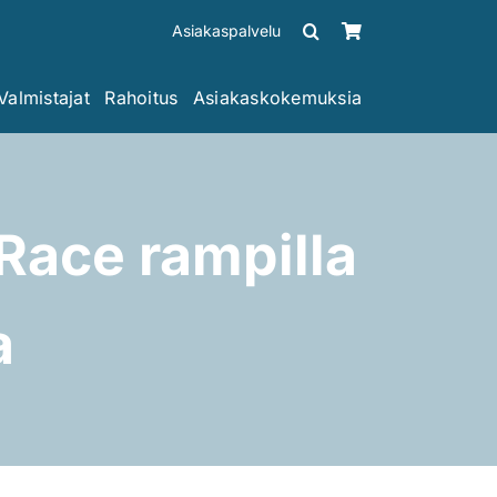
Asiakaspalvelu
Valmistajat
Rahoitus
Asiakaskokemuksia
Race rampilla
a