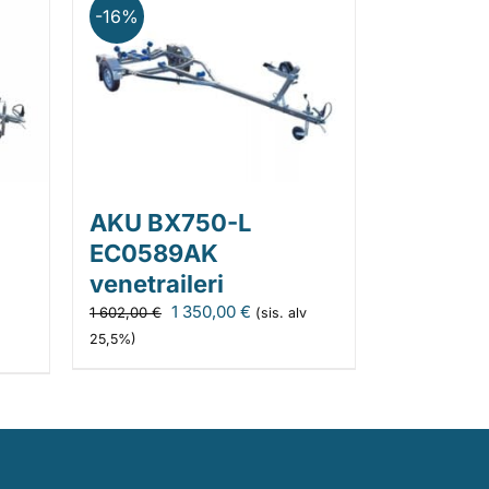
-16%
AKU BX750-L
EC0589AK
venetraileri
Alkuperäinen
Nykyinen
1 350,00
€
1 602,00
€
(sis. alv
hinta
hinta
25,5%)
oli:
on:
1
1
602,00 €.
350,00 €.