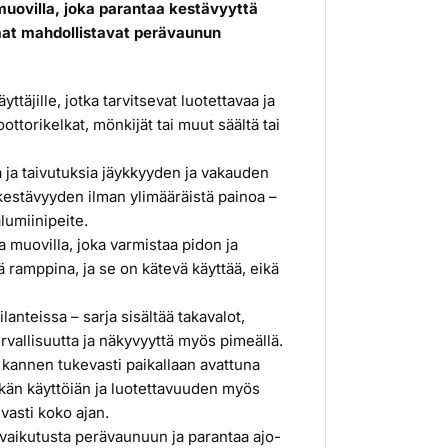
muovilla, joka parantaa kestävyyttä
aat mahdollistavat perävaunun
täjille, jotka tarvitsevat luotettavaa ja
ttorikelkat, mönkijät tai muut säältä tai
a ja taivutuksia jäykkyyden ja vakauden
 kestävyyden ilman ylimääräistä painoa –
lumiinipeite.
a muovilla, joka varmistaa pidon ja
ä ramppina, ja se on kätevä käyttää, eikä
nteissa – sarja sisältää takavalot,
turvallisuutta ja näkyvyyttä myös pimeällä.
 kannen tukevasti paikallaan avattuna
tkän käyttöiän ja luotettavuuden myös
vasti koko ajan.
 vaikutusta perävaunuun ja parantaa ajo-