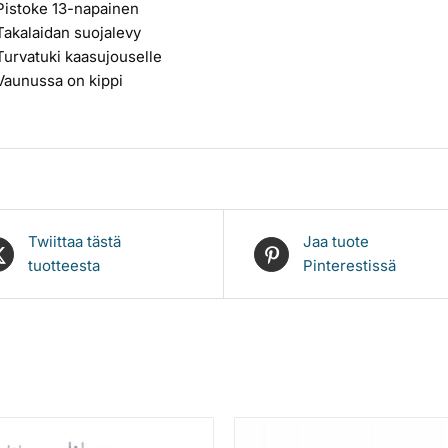
Pistoke 13-napainen
Takalaidan suojalevy
Turvatuki kaasujouselle
Vaunussa on kippi
Twiittaa tästä
Jaa tuote
tuotteesta
Pinterestissä