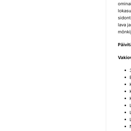
ominai
lokasu
sidont
lava j
mönkij
Päivi
Vakio