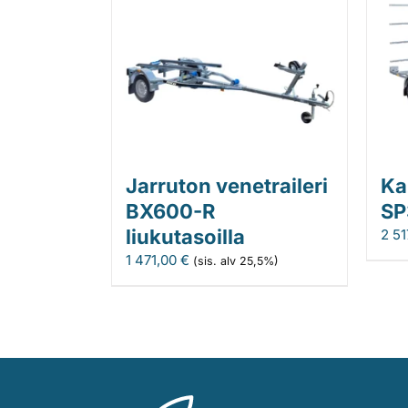
Jarruton venetraileri
Ka
BX600-R
SP
liukutasoilla
2 51
1 471,00
€
(sis. alv 25,5%)