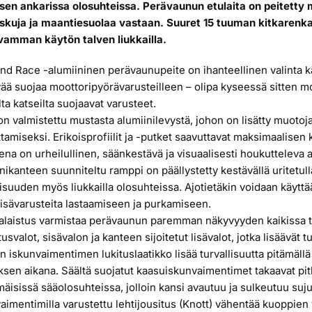
sen ankarissa olosuhteissa. Perävaunun etulaita on peitetty 
iskuja ja maantiesuolaa vastaan. Suuret 15 tuuman kitkarenk
amman käytön talven liukkailla.
nd Race -alumiininen perävaunupeite on ihanteellinen valinta käyt
ää suojaa moottoripyörävarusteilleen – olipa kyseessä sitten moo
ilta katseilta suojaavat varusteet.
on valmistettu mustasta alumiinilevystä, johon on lisätty muotoj
tamiseksi. Erikoisprofiilit ja -putket saavuttavat maksimaalisen
ena on urheilullinen, säänkestävä ja visuaalisesti houkutteleva a
nikanteen suunniteltu ramppi on päällystetty kestävällä uritetull
lisuuden myös liukkailla olosuhteissa. Ajotietäkin voidaan käyttä
lisävarusteita lastaamiseen ja purkamiseen.
laistus varmistaa perävaunun paremman näkyvyyden kaikissa tila
usvalot, sisävalon ja kanteen sijoitetut lisävalot, jotka lisäävät 
 iskunvaimentimen lukituslaatikko lisää turvallisuutta pitämällä
ksen aikana. Säältä suojatut kaasuiskunvaimentimet takaavat pi
äisissä sääolosuhteissa, jolloin kansi avautuu ja sulkeutuu suju
aimentimilla varustettu lehtijousitus (Knott) vähentää kuoppien