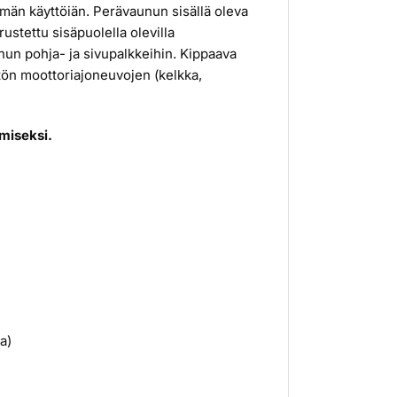
män käyttöiän. Perävaunun sisällä oleva
ustettu sisäpuolella olevilla
unun pohja- ja sivupalkkeihin. Kippaava
ytön moottoriajoneuvojen (kelkka,
miseksi.
a)