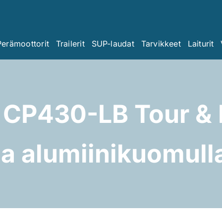
Perämoottorit
Trailerit
SUP-laudat
Tarvikkeet
Laiturit
CP430-LB Tour & 
ja alumiinikuomull