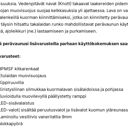
suuksia. Vedenpitävät navat (Knott) takaavat laakereiden pidem
ojan muovisuojus suojaa kelkkasuksia yli ajettaessa. Lava on var
alenkeillä kuorman kiinnittämiseksi, jotka on kiinnitetty peräva
a täysin hitsattu takalaidan runko mahdollistavat perävaunun kä
ä, ajoleikkuri jne.) lastaamiseen ja purkamiseen.
tä perävaunusi lisävarusteilla parhaan käyttökokemuksen saa
varusteet:
3PMSF kitkarenkaat
Etulaidan muovisuojaus
Kippiruuvilla
Kiristysliinan silmukkaa kuormalavan sisälaidoissa ja pohjassa
Kuvioidulla muovilevyllä päällystetty ramppi
LED-sisävalaistus
LED-valot( sisältää peruutusvalot ja lisävalot kuomun yläreunass
Laminoitu vesitiivis vanerilattia 9mm
Nokkapyörä