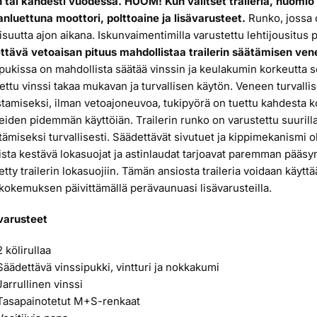
 tai kahdesti vuodessa. HUOM! Kun valitset traileria, huomio
luettuna moottori, polttoaine ja lisävarusteet.
Runko, jossa o
lisuutta ajon aikana. Iskunvaimentimilla varustettu lehtijousitus 
ttävä vetoaisan pituus mahdollistaa trailerin säätämisen ve
pukissa on mahdollista säätää vinssin ja keulakumin korkeutta 
ettu vinssi takaa mukavan ja turvallisen käytön. Veneen turva
tamiseksi, ilman vetoajoneuvoa, tukipyörä on tuettu kahdesta k
eiden pidemmän käyttöiän. Trailerin runko on varustettu suurilla
ttämiseksi turvallisesti. Säädettävät sivutuet ja kippimekanismi o
sta kestävä lokasuojat ja astinlaudat tarjoavat paremman pääsyn
tetty trailerin lokasuojiin. Tämän ansiosta traileria voidaan käytt
kokemuksen päivittämällä perävaunuasi lisävarusteilla.
varusteet
2 kölirullaa
Säädettävä vinssipukki, vintturi ja nokkakumi
Jarrullinen vinssi
Tasapainotetut M+S-renkaat