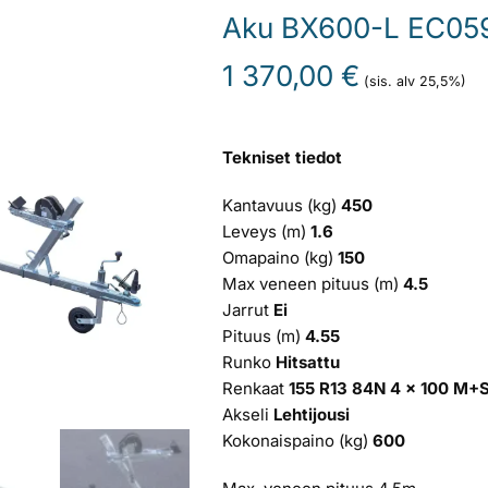
Aku BX600-L EC0591
1 370,00
€
(sis. alv 25,5%)
Tekniset tiedot
Kantavuus (kg)
450
Leveys (m)
1.6
Omapaino (kg)
150
Max veneen pituus (m)
4.5
Jarrut
Ei
Pituus (m)
4.55
Runko
Hitsattu
Renkaat
155 R13 84N 4 x 100 M+
Akseli
Lehtijousi
Kokonaispaino (kg)
600