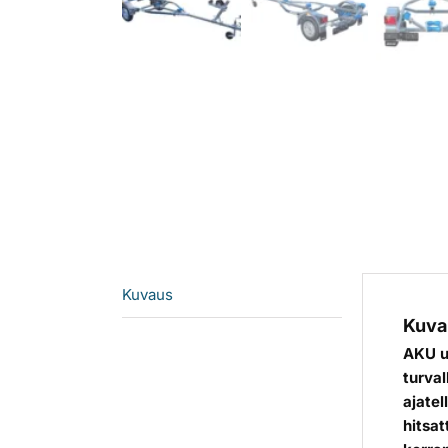
Kuvaus
Kuva
AKU uu
turval
ajatel
hitsat