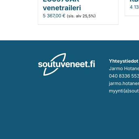
venetraileri
4 1
5 367,00
€
(sis. alv 25,5%)
Yhteystiedot
Jarmo Hotan
040 8336 55
jarmo.hotanen
myynti(a)sout