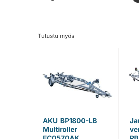
Tutustu myös
AKU BP1800-LB
Ja
Multiroller
ve
EC0570AK
RB