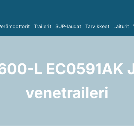
Perämoottorit
Trailerit
SUP-laudat
Tarvikkeet
Laiturit
600-L EC0591AK J
venetraileri