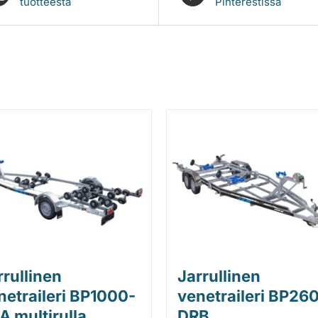
tuotteesta
Pinterestissä
rrullinen
Jarrullinen
netraileri BP1000-
venetraileri BP26
A multirulla
DRB