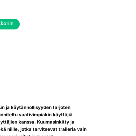
skoriin
un ja käytännöllisyyden tarjoten
unniteltu vaativimpiakin käyttäjiä
äyttäjien kanssa. Kuumasinkitty ja
 niille, jotka tarvitsevat traileria vain