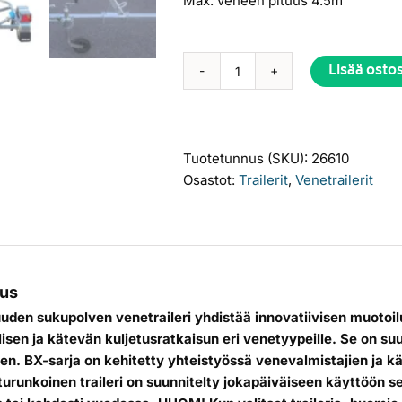
Max. veneen pituus 4.5m
Lisää osto
Aku
Alternative:
BX600-
L
EC0591AK
Tuotetunnus (SKU):
26610
Jarruton
Osastot:
Trailerit
,
Venetrailerit
venetraileri
määrä
us
den sukupolven venetraileri yhdistää innovatiivisen muotoil
lisen ja kätevän kuljetusratkaisun eri venetyypeille. Se on su
len. BX-sarja on kehitetty yhteistyössä venevalmistajien ja k
turunkoinen traileri on suunnitelty jokapäiväiseen käyttöön sekä