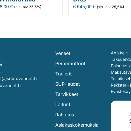
38,00
€
6 645,00
€
(sis. alv 25,5%)
(sis. alv 25,5%)
Veneet
Artikkelit
Takuuehd
Perämoottorit
en
Palautus j
3
Maksutav
Trailerit
(a)soutuveneet.fi
Toimituse
SUP-laudat
Rekisteri- 
uveneet.fi
Evästekäy
Tarvikkeet
Laiturit
Rahoitus
Asiakaskokemuksia