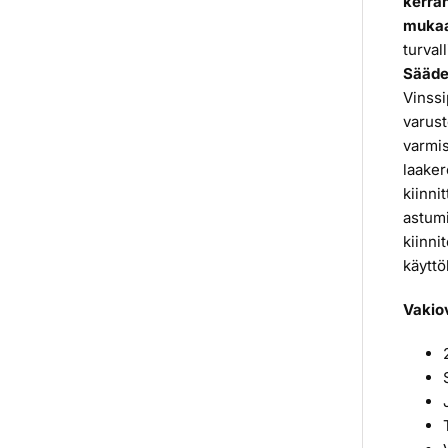
kerran
mukaan
turval
Sääde
Vinssi
varust
varmis
laaker
kiinni
astumi
kiinni
käyttö
Vakio