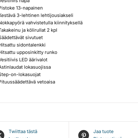
Vesitiivis napa
Pistoke 13-napainen
Kestävä 3-lehtinen lehtijousiakseli
Nokkapyörä vahvistetulla kiinnityksellä
Takakeinu ja kölirullat 2 kpl
Säädettävät sivutuet
Hitsattu sidontalenkki
Hitsattu upposinkitty runko
Vesitiivis LED äärivalot
Astinlaudat lokasuojissa
Step-on-lokasuojat
Pituussäädettävä vetoaisa
Twiittaa tästä
Jaa tuote