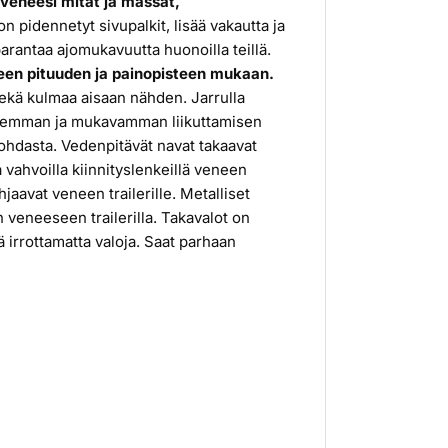
 veneesi mitat ja massat,
n pidennetyt sivupalkit, lisää vakautta ja
parantaa ajomukavuutta huonoilla teillä.
neen pituuden ja painopisteen mukaan.
sekä kulmaa aisaan nähden. Jarrulla
llisemman ja mukavamman liikuttamisen
ohdasta. Vedenpitävät navat takaavat
 vahvoilla kiinnityslenkeillä veneen
hjaavat veneen trailerille. Metalliset
 veneeseen trailerilla. Takavalot on
ää irrottamatta valoja. Saat parhaan