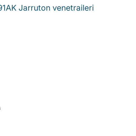
AK Jarruton venetraileri
S