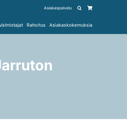
Asiakaspalvelu
Valmistajat
Rahoitus
Asiakaskokemuksia
arruton