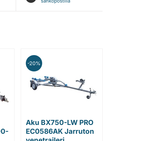
sähköpostilla
-20%
Aku BX750-LW PRO
00-
EC0586AK Jarruton
venetraileri