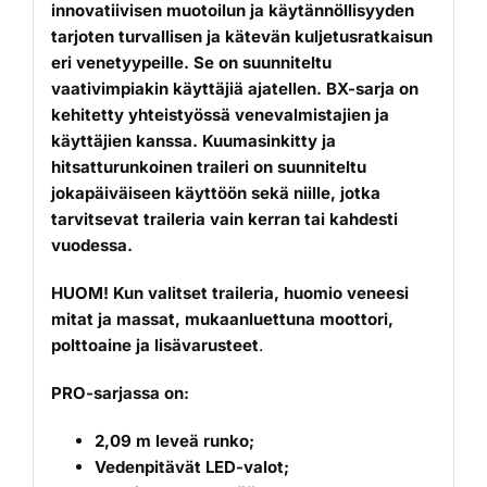
innovatiivisen muotoilun ja käytännöllisyyden
tarjoten turvallisen ja kätevän kuljetusratkaisun
eri venetyypeille. Se on suunniteltu
vaativimpiakin käyttäjiä ajatellen. BX-sarja on
kehitetty yhteistyössä venevalmistajien ja
käyttäjien kanssa. Kuumasinkitty ja
hitsatturunkoinen traileri on suunniteltu
jokapäiväiseen käyttöön sekä niille, jotka
tarvitsevat traileria vain kerran tai kahdesti
vuodessa.
HUOM! Kun valitset traileria, huomio veneesi
mitat ja massat, mukaanluettuna moottori,
polttoaine ja lisävarusteet
.
PRO-sarjassa on:
2,09 m leveä runko;
Vedenpitävät LED-valot;