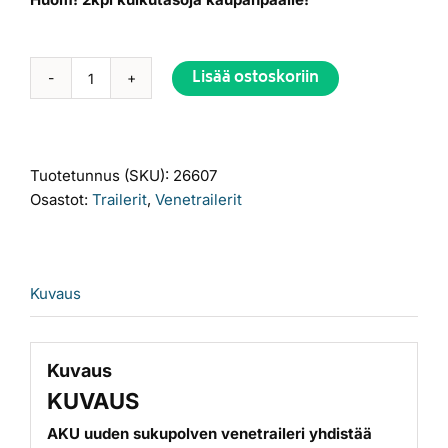
Lisää ostoskoriin
Aku
Alternative:
BX750-
LW
PRO
Tuotetunnus (SKU):
26607
EC0586AK
Osastot:
Trailerit
,
Venetrailerit
Jarruton
venetraileri
määrä
Kuvaus
Kuvaus
KUVAUS
AKU uuden sukupolven venetraileri yhdistää