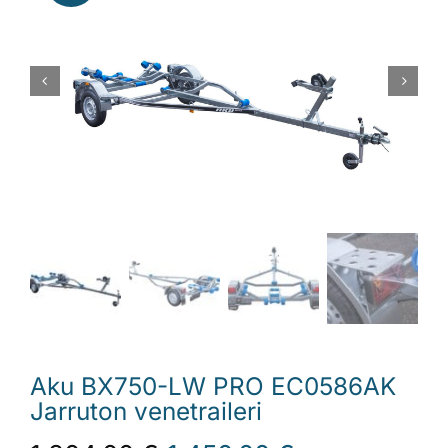
Laiturit
Valmistajat
Rahoitus
Asiakaskokemuksia
Aku BX750-LW PRO EC0586AK
Jarruton venetraileri
Alkuperäinen
Nykyinen