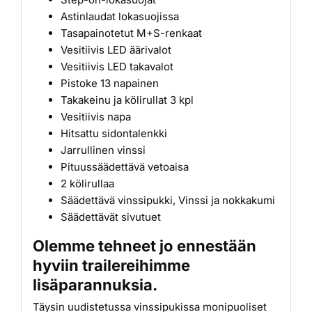
Astinlaudat lokasuojissa
Tasapainotetut M+S-renkaat
Vesitiivis LED äärivalot
Vesitiivis LED takavalot
Pistoke 13 napainen
Takakeinu ja kölirullat 3 kpl
Vesitiivis napa
Hitsattu sidontalenkki
Jarrullinen vinssi
Pituussäädettävä vetoaisa
2 kölirullaa
Säädettävä vinssipukki, Vinssi ja nokkakumi
Säädettävät sivutuet
Olemme tehneet jo ennestään
hyviin trailereihimme
lisäparannuksia.
Täysin uudistetussa vinssipukissa monipuoliset