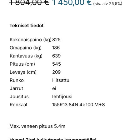
1 804,00
€
1 450,00
€
(sis. alv 25,5%)
hinta
hinta
oli:
on:
1
1
Tekniset tiedot
804,00 €.
450,00 €.
Kokonaispaino (kg)
825
Omapaino (kg)
186
Kantavuus (kg)
639
Pituus (cm)
545
Leveys (cm)
209
Runko
Hitsattu
Jarrut
ei
Jousitus
lehtijousi
Renkaat
155R13 84N 4×100 M+S
Max. veneen pituus 5.4m
Huom! 2kpl kulkutasoja kaupanpäälle!