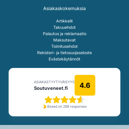
Asiakaskokemuksia
Artikkelit
Takuuehdot
Palautus ja reklamaatio
Maksutavat
Toimitusehdot
Rekisteri- ja tietosuojaseloste
Evästekäytännöt
ASIAKASTYYTYVÄISYYS
4.6
Soutuveneet.fi
Based on 288 responses