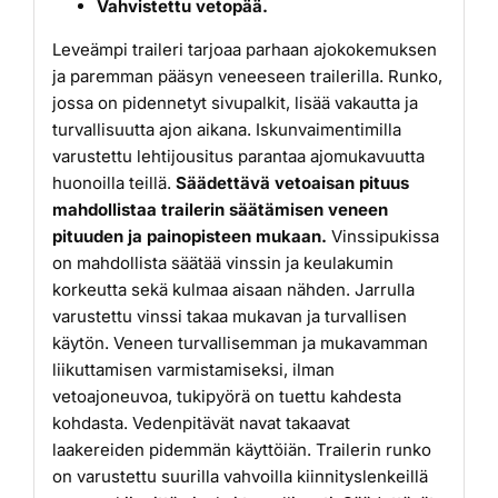
Vahvistettu vetopää.
Leveämpi traileri tarjoaa parhaan ajokokemuksen
ja paremman pääsyn veneeseen trailerilla. Runko,
jossa on pidennetyt sivupalkit, lisää vakautta ja
turvallisuutta ajon aikana. Iskunvaimentimilla
varustettu lehtijousitus parantaa ajomukavuutta
huonoilla teillä.
Säädettävä vetoaisan pituus
mahdollistaa trailerin säätämisen veneen
pituuden ja painopisteen mukaan.
Vinssipukissa
on mahdollista säätää vinssin ja keulakumin
korkeutta sekä kulmaa aisaan nähden. Jarrulla
varustettu vinssi takaa mukavan ja turvallisen
käytön. Veneen turvallisemman ja mukavamman
liikuttamisen varmistamiseksi, ilman
vetoajoneuvoa, tukipyörä on tuettu kahdesta
kohdasta. Vedenpitävät navat takaavat
laakereiden pidemmän käyttöiän. Trailerin runko
on varustettu suurilla vahvoilla kiinnityslenkeillä