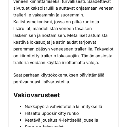
veneen kiinnittämiseksi turvallisesti. Säädettävät
sivutuet kaksoisrullilla auttavat ohjaamaan veneen
trailerille vakaammin ja suoremmin.
Kallistusmekanismi, jossa on pitkä runko ja
lisärullat, mahdollistaa veneen tasaisen
laskemisen ja nostamisen. Metalliset astumista
kestävä lokasuojat ja astinlaudat tarjoavat
paremman pääsyn veneeseen trailerilla. Takavalot
on kiinnitetty trailerin lokasuojiin. Tämän ansiosta
traileria voidaan käyttää irrottamatta valoja.
Saat parhaan käyttökokemuksen päivittämällä
perävaunuasi lisävarusteilla.
Vakiovarusteet
Nokkapyörä vahvistetulla kiinnityksellä
Hitsattu upposinkitty runko
Kestävä jousitus 4-lehtisellä jousella
Step-on-lokasuojat