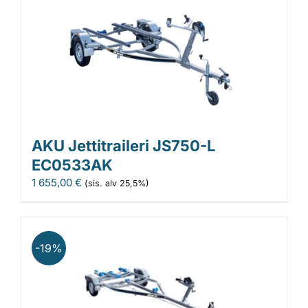
AKU Jettitraileri JS750-L
EC0533AK
1 655,00
€
(sis. alv 25,5%)
-19%