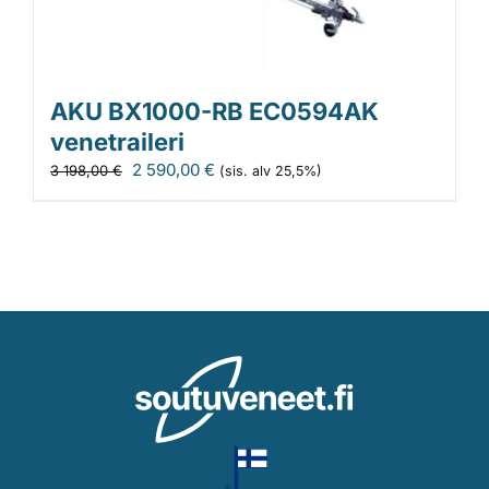
AKU BX1000-RB EC0594AK
venetraileri
Alkuperäinen
Nykyinen
2 590,00
€
3 198,00
€
(sis. alv 25,5%)
hinta
hinta
oli:
on:
3
2
198,00 €.
590,00 €.