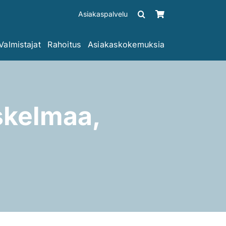
Asiakaspalvelu
Valmistajat
Rahoitus
Asiakaskokemuksia
askelmaa,