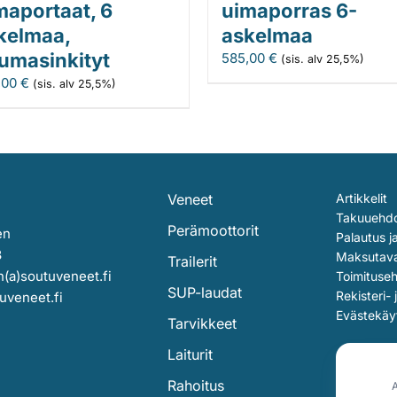
maportaat, 6
uimaporras 6-
kelmaa,
askelmaa
umasinkityt
585,00
€
(sis. alv 25,5%)
,00
€
(sis. alv 25,5%)
Veneet
Artikkelit
Takuuehd
Perämoottorit
en
Palautus j
3
Maksutav
Trailerit
(a)soutuveneet.fi
Toimituse
SUP-laudat
Rekisteri- 
uveneet.fi
Evästekäy
Tarvikkeet
Laiturit
Rahoitus