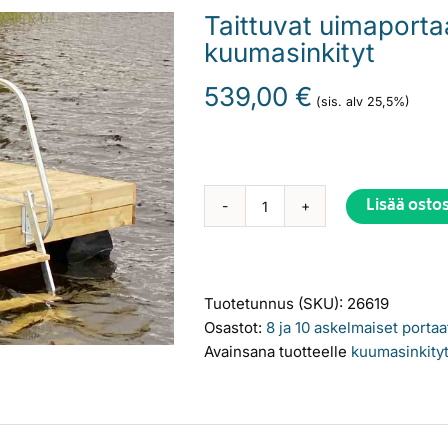
Taittuvat uimaporta
kuumasinkityt
539,00
€
(sis. alv 25,5%)
Lisää osto
Taittuvat
Alternative:
uimaportaat,
8
askelmaa,
Tuotetunnus (SKU):
26619
kuumasinkityt
Osastot:
8 ja 10 askelmaiset portaa
määrä
Avainsana tuotteelle
kuumasinkity