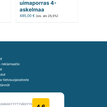
uimaporras 4-
askelmaa
485,00
€
(sis. alv 25,5%)
ot
a reklamaatio
at
hdot
ja tietosuojaseloste
tännöt
ASIAKASTYYTYVÄISYYS
4.6