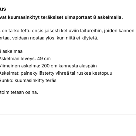
us
vat kuumasinkityt teräksiset uimaportaat 8 askelmalla.
 on tarkoitettu ensisijaisesti kelluviin laitureihin, joiden kann
rtaat voidaan nostaa ylös, kun niitä ei käytetä.
8 askelmaa
Askelman leveys: 49 cm
Viimeinen askelma: 200 cm kannesta alaspäin
Askelmat: painekyllästetty vihreä tai ruskea kestopuu
Runko: kuumasinkitty teräs
toimitetaan osina.