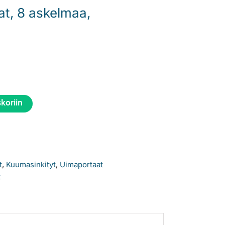
at, 8 askelmaa,
skoriin
t
,
Kuumasinkityt
,
Uimaportaat
t