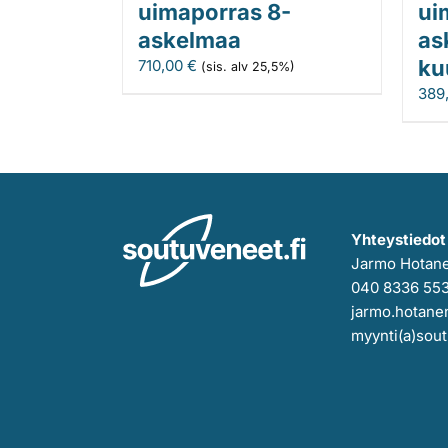
uimaporras 8-
ui
askelmaa
as
ku
710,00
€
(sis. alv 25,5%)
389
Yhteystiedot
Jarmo Hotan
040 8336 55
jarmo.hotanen
myynti(a)sout