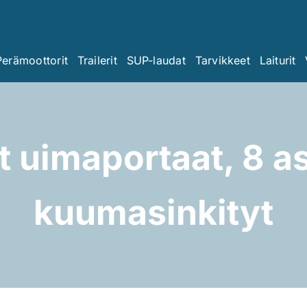
Perämoottorit
Trailerit
SUP-laudat
Tarvikkeet
Laiturit
t uimaportaat, 8 
kuumasinkityt