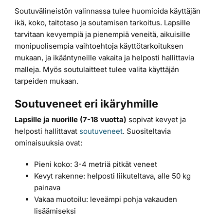
Soutuvälineistön valinnassa tulee huomioida käyttäjän
ikä, koko, taitotaso ja soutamisen tarkoitus. Lapsille
tarvitaan kevyempiä ja pienempiä veneitä, aikuisille
monipuolisempia vaihtoehtoja käyttötarkoituksen
mukaan, ja ikääntyneille vakaita ja helposti hallittavia
malleja. Myös soutulaitteet tulee valita käyttäjän
tarpeiden mukaan.
Soutuveneet eri ikäryhmille
Lapsille ja nuorille (7-18 vuotta)
sopivat kevyet ja
helposti hallittavat
soutuveneet
. Suositeltavia
ominaisuuksia ovat:
Pieni koko: 3-4 metriä pitkät veneet
Kevyt rakenne: helposti liikuteltava, alle 50 kg
painava
Vakaa muotoilu: leveämpi pohja vakauden
lisäämiseksi