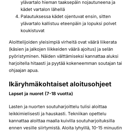
ylävartalo hieman taaksepäin nojautuneena ja
kädet vartalon lähellä
Palautuksessa kädet ojentuvat ensin, sitten
ylävartalo kallistuu eteenpäin ja lopuksi polvet
koukistuvat
Aloittelijoiden yleisimpiä virheitä ovat väärä liikerata
(käsien ja jalkojen liikkeiden väärä ajoitus) ja selän
pyöristyminen. Näiden välttämiseksi kannattaa aluksi
harjoitella hitaasti ja pyytää kokeneemman soutajan tai
ohjaajan apua.
Ikäryhmäkohtaiset aloitusohjeet
Lapset ja nuoret (7-18 vuotta)
Lasten ja nuorten soutuharjoittelu tulisi aloittaa
leikkimielisesti ja hauskasti. Tekniikan opettelu
kannattaa aloittaa maalla kuivilla soutuharjoituksilla
ennen vesille siirtymistä. Aloita lyhyillä, 10-15 minuutin