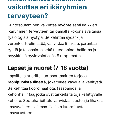
vaikuttaa eri ikäryhmien
terveyteen?
Kuntosoutaminen vaikuttaa myönteisesti kaikkien
ikäryhmien terveyteen tarjoamalla kokonaisvaltaisia
fysiologisia hyötyjä. Se kehittää sydän- ja
verenkiertoelimistöä, vahvistaa lihaksia, parantaa
ryhtiä ja tasapainoa sekä tukee painonhallintaa ja
psyykkistä hyvinvointia iästä riippumatta.
Lapset ja nuoret (7-18 vuotta)
Lapsille ja nuorille kuntosoutaminen tarjoaa
monipuolista liikettä
, joka tukee kasvua ja kehitystä.
Se kehittää koordinaatiota, tasapainoa ja
kehonhallintaa, jotka ovat tärkeitä taitoja kehittyvälle
keholle. Soutuharjoittelu vahvistaa luustoa ja lihaksia
kasvuvaiheessa ilman liiallista kuormitusta
kasvurustoon.