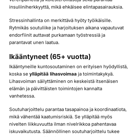
insuliiniherkkyyttä, mikä ehkäisee elintapasairauksia.
Stressinhallinta on merkittävä hyöty työikäisille.
Rytmikäs soutuliike ja harjoituksen aikana vapautuvat
endorfiinit auttavat purkamaan työstressiä ja
parantavat unen laatua.
Ikääntyneet (65+ vuotta)
Ikääntyneille kuntosoutaminen on erityisen hyödyllistä,
koska se
ylläpitää lihasvoimaa
ja toimintakykyä.
Lihasvoiman säilyttäminen on keskeistä itsenäisen
elämän ja päivittäisten toimintojen kannalta
vanhetessa.
Soutuharjoittelu parantaa tasapainoa ja koordinaatiota,
mikä vähentää kaatumisriskiä. Se ylläpitää myös
nivelten liikkuvuutta ilman nivelrikkoa pahentavaa
iskuvaikutusta. Säännöllinen soutuharjoittelu tukee