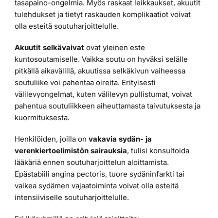
tasapaino-ongelmia. Myös raskaat leikkaukset, akuutit
tulehdukset ja tietyt raskauden komplikaatiot voivat
olla esteitä soutuharjoittelulle.
Akuutit selkävaivat
ovat yleinen este
kuntosoutamiselle. Vaikka soutu on hyväksi selälle
pitkällä aikavälillä, akuutissa selkäkivun vaiheessa
soutuliike voi pahentaa oireita. Erityisesti
välilevyongelmat, kuten välilevyn pullistumat, voivat
pahentua soutuliikkeen aiheuttamasta taivutuksesta ja
kuormituksesta.
Henkilöiden, joilla on
vakavia sydän- ja
verenkiertoelimistön sairauksia
, tulisi konsultoida
lääkäriä ennen soutuharjoittelun aloittamista.
Epästabiili angina pectoris, tuore sydäninfarkti tai
vaikea sydämen vajaatoiminta voivat olla esteitä
intensiiviselle soutuharjoittelulle.