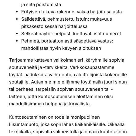
ja siitä poistumista
Erityisen tukeva rakenne: vakaa harjoitusalusta
Säädettävä, pehmustettu istuin: mukavuus
pitkäkestoisessa harjoittelussa
Selkeät näytöt: helposti luettavat, isot numerot
Pehmeä, portaattomasti säädettävä vastus:
mahdollistaa hyvin kevyen aloituksen
Tarjoamme kattavan valikoiman eri ikäryhmille sopivia
soutuveneitä ja -tarvikkeita. Verkkokaupastamme
löydät laadukkaita vaihtoehtoja aloittelijoista kokeneille
soutajille. Autamme mielellämme löytämään juuri sinun
tai perheesi tarpeisiin sopivan soutuveneen tai -
laitteen, jotta kuntosoutamisen aloittaminen olisi
mahdollisimman helppoa ja turvallista.
Kuntosoutaminen on todella monipuolinen
liikuntamuoto, joka sopii lähes kaikenikäisille. Oikealla
tekniikalla, sopivalla välineistöllä ja omaan kuntotasoon