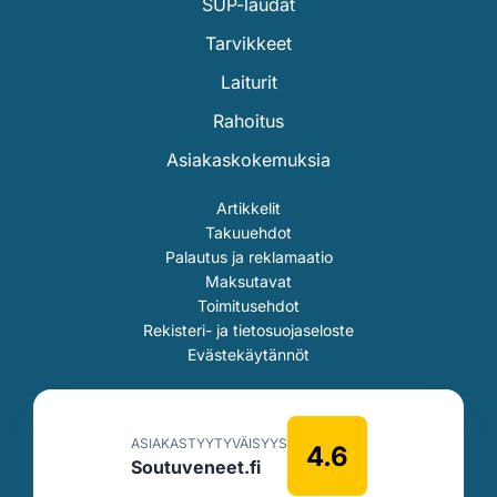
SUP-laudat
Tarvikkeet
Laiturit
Rahoitus
Asiakaskokemuksia
Artikkelit
Takuuehdot
Palautus ja reklamaatio
Maksutavat
Toimitusehdot
Rekisteri- ja tietosuojaseloste
Evästekäytännöt
ASIAKASTYYTYVÄISYYS
4.6
Soutuveneet.fi