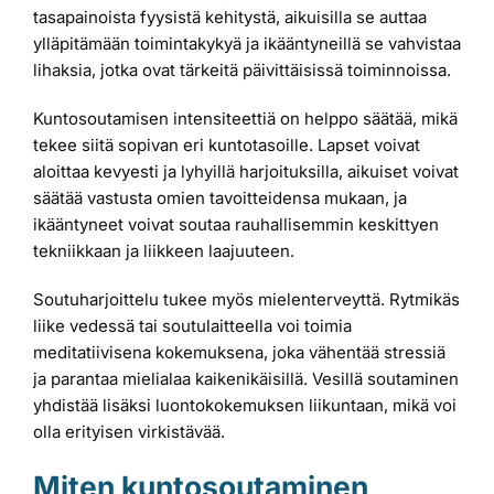
tasapainoista fyysistä kehitystä, aikuisilla se auttaa
ylläpitämään toimintakykyä ja ikääntyneillä se vahvistaa
lihaksia, jotka ovat tärkeitä päivittäisissä toiminnoissa.
Kuntosoutamisen intensiteettiä on helppo säätää, mikä
tekee siitä sopivan eri kuntotasoille. Lapset voivat
aloittaa kevyesti ja lyhyillä harjoituksilla, aikuiset voivat
säätää vastusta omien tavoitteidensa mukaan, ja
ikääntyneet voivat soutaa rauhallisemmin keskittyen
tekniikkaan ja liikkeen laajuuteen.
Soutuharjoittelu tukee myös mielenterveyttä. Rytmikäs
liike vedessä tai soutulaitteella voi toimia
meditatiivisena kokemuksena, joka vähentää stressiä
ja parantaa mielialaa kaikenikäisillä. Vesillä soutaminen
yhdistää lisäksi luontokokemuksen liikuntaan, mikä voi
olla erityisen virkistävää.
Miten kuntosoutaminen