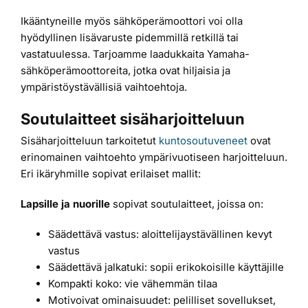
Ikääntyneille myös sähköperämoottori voi olla
hyödyllinen lisävaruste pidemmillä retkillä tai
vastatuulessa. Tarjoamme laadukkaita Yamaha-
sähköperämoottoreita, jotka ovat hiljaisia ja
ympäristöystävällisiä vaihtoehtoja.
Soutulaitteet sisäharjoitteluun
Sisäharjoitteluun tarkoitetut
kuntosoutuveneet
ovat
erinomainen vaihtoehto ympärivuotiseen harjoitteluun.
Eri ikäryhmille sopivat erilaiset mallit:
Lapsille ja nuorille
sopivat soutulaitteet, joissa on:
Säädettävä vastus: aloittelijaystävällinen kevyt
vastus
Säädettävä jalkatuki: sopii erikokoisille käyttäjille
Kompakti koko: vie vähemmän tilaa
Motivoivat ominaisuudet: pelilliset sovellukset,