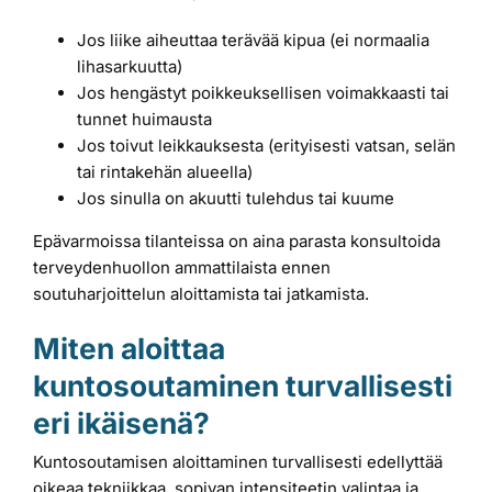
Jos liike aiheuttaa terävää kipua (ei normaalia
lihasarkuutta)
Jos hengästyt poikkeuksellisen voimakkaasti tai
tunnet huimausta
Jos toivut leikkauksesta (erityisesti vatsan, selän
tai rintakehän alueella)
Jos sinulla on akuutti tulehdus tai kuume
Epävarmoissa tilanteissa on aina parasta konsultoida
terveydenhuollon ammattilaista ennen
soutuharjoittelun aloittamista tai jatkamista.
Miten aloittaa
kuntosoutaminen turvallisesti
eri ikäisenä?
Kuntosoutamisen aloittaminen turvallisesti edellyttää
oikeaa tekniikkaa, sopivan intensiteetin valintaa ja