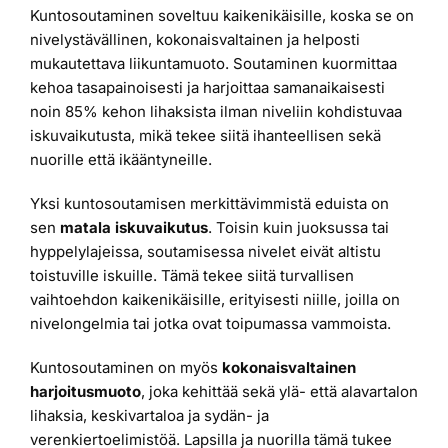
Kuntosoutaminen soveltuu kaikenikäisille, koska se on
nivelystävällinen, kokonaisvaltainen ja helposti
mukautettava liikuntamuoto. Soutaminen kuormittaa
kehoa tasapainoisesti ja harjoittaa samanaikaisesti
noin 85% kehon lihaksista ilman niveliin kohdistuvaa
iskuvaikutusta, mikä tekee siitä ihanteellisen sekä
nuorille että ikääntyneille.
Yksi kuntosoutamisen merkittävimmistä eduista on
sen
matala iskuvaikutus
. Toisin kuin juoksussa tai
hyppelylajeissa, soutamisessa nivelet eivät altistu
toistuville iskuille. Tämä tekee siitä turvallisen
vaihtoehdon kaikenikäisille, erityisesti niille, joilla on
nivelongelmia tai jotka ovat toipumassa vammoista.
Kuntosoutaminen on myös
kokonaisvaltainen
harjoitusmuoto
, joka kehittää sekä ylä- että alavartalon
lihaksia, keskivartaloa ja sydän- ja
verenkiertoelimistöä. Lapsilla ja nuorilla tämä tukee