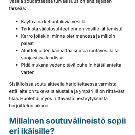
Vesillä soudettaessa turvallisuus on ensisijaisen
tärkeää:
Käytä aina kelluntaliiviä vesillä
Tarkista sääolosuhteet ennen vesille lähtemistä
Kerro jollekin, minne olet menossa ja milloin
palaat
Aloittelijoiden kannattaa soutaa rantavesillä tai
suojaisissa lahdissa
Pidä mukana vedenpitävä puhelin hätätilanteita
varten
Sisätiloissa soutulaitteella harjoiteltaessa varmista,
että laite on tukevalla alustalla ja ympärillä on riittävästi
tilaa. Huolehdi myös riittävästä nesteytyksestä
harjoittelun aikana.
Millainen soutuvälineistö sopii
eri ikäisille?