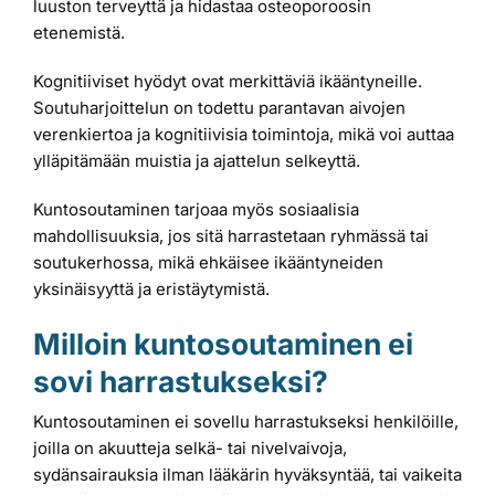
luuston terveyttä ja hidastaa osteoporoosin
etenemistä.
Kognitiiviset hyödyt ovat merkittäviä ikääntyneille.
Soutuharjoittelun on todettu parantavan aivojen
verenkiertoa ja kognitiivisia toimintoja, mikä voi auttaa
ylläpitämään muistia ja ajattelun selkeyttä.
Kuntosoutaminen tarjoaa myös sosiaalisia
mahdollisuuksia, jos sitä harrastetaan ryhmässä tai
soutukerhossa, mikä ehkäisee ikääntyneiden
yksinäisyyttä ja eristäytymistä.
Milloin kuntosoutaminen ei
sovi harrastukseksi?
Kuntosoutaminen ei sovellu harrastukseksi henkilöille,
joilla on akuutteja selkä- tai nivelvaivoja,
sydänsairauksia ilman lääkärin hyväksyntää, tai vaikeita