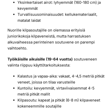
Yksinkertaiset airot: lyhyemmät (160-180 cm) ja
kevyemmät
Turvallisuusominaisuudet: kellukemateriaalit,
matalat laidat
Nuorille kilpasoutajille on olemassa erityisiä
juniorikokoja kilpaveneistä, mutta harrastuksen
alkuvaiheessa perinteinen soutuvene on parempi
vaihtoehto.
Työikäisille aikuisille (19-64 vuotta)
soutuveneen
valinta riippuu käyttötarkoituksesta:
Kalastus ja vapaa-aika: vakaat, 4-4,5 metriä pitkät
veneet, joissa on tilaa varusteille
Kuntoilu: kevyemmät, virtaviivaisemmat 4-5
metriä pitkät mallit
Kilpasoutu: kapeat ja pitkät (6-8 m) kilpaveneet
kokeneemmille soutajille