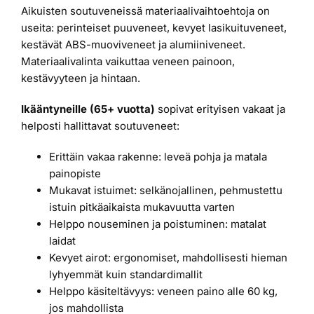
Aikuisten soutuveneissä materiaalivaihtoehtoja on
useita: perinteiset puuveneet, kevyet lasikuituveneet,
kestävät ABS-muoviveneet ja alumiiniveneet.
Materiaalivalinta vaikuttaa veneen painoon,
kestävyyteen ja hintaan.
Ikääntyneille (65+ vuotta)
sopivat erityisen vakaat ja
helposti hallittavat soutuveneet:
Erittäin vakaa rakenne: leveä pohja ja matala
painopiste
Mukavat istuimet: selkänojallinen, pehmustettu
istuin pitkäaikaista mukavuutta varten
Helppo nouseminen ja poistuminen: matalat
laidat
Kevyet airot: ergonomiset, mahdollisesti hieman
lyhyemmät kuin standardimallit
Helppo käsiteltävyys: veneen paino alle 60 kg,
jos mahdollista