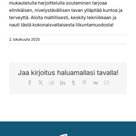
mukautetulla harjoittelulla soutaminen tarjoaa
elinikäisen, nivelystävällisen tavan ylläpitää kuntoa ja
terveyttä. Aloita maltillisesti, keskity tekniikkaan ja
nauti tästä kokonaisvaltaisesta liikuntamuodosta!
2. lokakuuta 2025
Jaa kirjoitus haluamallasi tavalla!
Facebook
X
Reddit
LinkedIn
Tumblr
Pinterest
Vk
Sähköposti