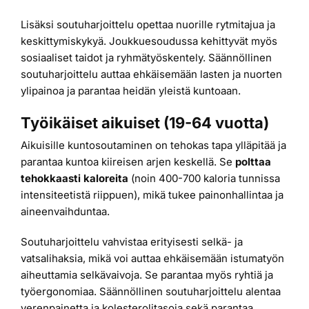
Lisäksi soutuharjoittelu opettaa nuorille rytmitajua ja
keskittymiskykyä. Joukkuesoudussa kehittyvät myös
sosiaaliset taidot ja ryhmätyöskentely. Säännöllinen
soutuharjoittelu auttaa ehkäisemään lasten ja nuorten
ylipainoa ja parantaa heidän yleistä kuntoaan.
Työikäiset aikuiset (19-64 vuotta)
Aikuisille kuntosoutaminen on tehokas tapa ylläpitää ja
parantaa kuntoa kiireisen arjen keskellä. Se
polttaa
tehokkaasti kaloreita
(noin 400-700 kaloria tunnissa
intensiteetistä riippuen), mikä tukee painonhallintaa ja
aineenvaihduntaa.
Soutuharjoittelu vahvistaa erityisesti selkä- ja
vatsalihaksia, mikä voi auttaa ehkäisemään istumatyön
aiheuttamia selkävaivoja. Se parantaa myös ryhtiä ja
työergonomiaa. Säännöllinen soutuharjoittelu alentaa
verenpainetta ja kolesterolitasoja sekä parantaa