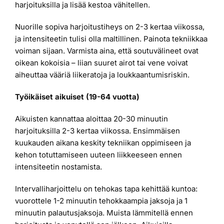
harjoituksilla ja lisää kestoa vähitellen.
Nuorille sopiva harjoitustiheys on 2-3 kertaa viikossa,
ja intensiteetin tulisi olla maltillinen. Painota tekniikkaa
voiman sijaan. Varmista aina, että soutuvälineet ovat
oikean kokoisia – liian suuret airot tai vene voivat
aiheuttaa vääriä liikeratoja ja loukkaantumisriskin.
Työikäiset aikuiset (19-64 vuotta)
Aikuisten kannattaa aloittaa 20-30 minuutin
harjoituksilla 2-3 kertaa viikossa. Ensimmäisen
kuukauden aikana keskity tekniikan oppimiseen ja
kehon totuttamiseen uuteen liikkeeseen ennen
intensiteetin nostamista.
Intervalliharjoittelu on tehokas tapa kehittää kuntoa:
vuorottele 1-2 minuutin tehokkaampia jaksoja ja 1
minuutin palautusjaksoja. Muista lämmitellä ennen