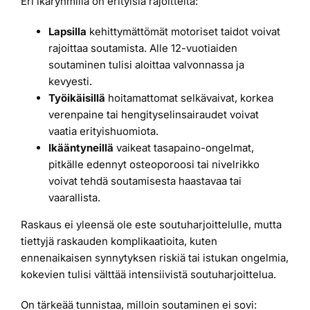
Eri ikäryhmillä on erityisiä rajoitteita:
Lapsilla
kehittymättömät motoriset taidot voivat
rajoittaa soutamista. Alle 12-vuotiaiden
soutaminen tulisi aloittaa valvonnassa ja
kevyesti.
Työikäisillä
hoitamattomat selkävaivat, korkea
verenpaine tai hengityselinsairaudet voivat
vaatia erityishuomiota.
Ikääntyneillä
vaikeat tasapaino-ongelmat,
pitkälle edennyt osteoporoosi tai nivelrikko
voivat tehdä soutamisesta haastavaa tai
vaarallista.
Raskaus ei yleensä ole este soutuharjoittelulle, mutta
tiettyjä raskauden komplikaatioita, kuten
ennenaikaisen synnytyksen riskiä tai istukan ongelmia,
kokevien tulisi välttää intensiivistä soutuharjoittelua.
On tärkeää tunnistaa, milloin soutaminen ei sovi: