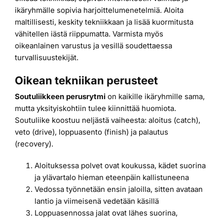
ikäryhmälle sopivia harjoittelumenetelmiä. Aloita
maltillisesti, keskity tekniikkaan ja lisää kuormitusta
vähitellen iästä riippumatta. Varmista myös
oikeanlainen varustus ja vesillä soudettaessa
turvallisuustekijät.
Oikean tekniikan perusteet
Soutuliikkeen perusrytmi
on kaikille ikäryhmille sama,
mutta yksityiskohtiin tulee kiinnittää huomiota.
Soutuliike koostuu neljästä vaiheesta: aloitus (catch),
veto (drive), loppuasento (finish) ja palautus
(recovery).
Aloituksessa polvet ovat koukussa, kädet suorina
ja ylävartalo hieman eteenpäin kallistuneena
Vedossa työnnetään ensin jaloilla, sitten avataan
lantio ja viimeisenä vedetään käsillä
Loppuasennossa jalat ovat lähes suorina,