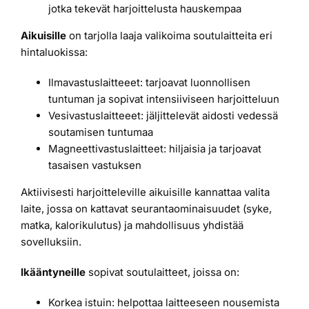
jotka tekevät harjoittelusta hauskempaa
Aikuisille
on tarjolla laaja valikoima soutulaitteita eri
hintaluokissa:
Ilmavastuslaitteeet: tarjoavat luonnollisen
tuntuman ja sopivat intensiiviseen harjoitteluun
Vesivastuslaitteeet: jäljittelevät aidosti vedessä
soutamisen tuntumaa
Magneettivastuslaitteet: hiljaisia ja tarjoavat
tasaisen vastuksen
Aktiivisesti harjoitteleville aikuisille kannattaa valita
laite, jossa on kattavat seurantaominaisuudet (syke,
matka, kalorikulutus) ja mahdollisuus yhdistää
sovelluksiin.
Ikääntyneille
sopivat soutulaitteet, joissa on:
Korkea istuin: helpottaa laitteeseen nousemista