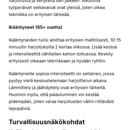
harjoitusta ja venytellä sen jälkeen. Aikuisilla
työperäiset selkävaivat ovat yleisiä, joten oikea
tekniikka on erityisen tärkeää.
Ikääntyneet (65+ vuotta)
Ikääntyneiden tulisi aloittaa erityisen maltillisesti, 10-15
minuutin harjoituksilla 2 kertaa viikossa. Lisää kestoa
ja intensiteettiä vähitellen kehon tottuessa. Keskity
erityisesti oikeaan tekniikkaan ja hyvään ryhtiin.
Ikääntyneille sopiva intensiteetti on sellainen, jossa
pystyy vielä keskustelemaan harjoittelun aikana.
Lämmittely ja jäähdyttely ovat erityisen tärkeitä.
Huomioi myös, että palautuminen voi kestää
pidempään, joten varaa harjoitusten väliin riittävästi
lepopäiviä.
Turvallisuusnäkökohdat