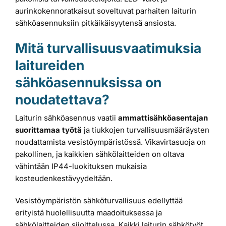
aurinkokennoratkaisut soveltuvat parhaiten laiturin
sähköasennuksiin pitkäikäisyytensä ansiosta.
Mitä turvallisuusvaatimuksia
laitureiden
sähköasennuksissa on
noudatettava?
Laiturin sähköasennus vaatii
ammattisähköasentajan
suorittamaa työtä
ja tiukkojen turvallisuusmääräysten
noudattamista vesistöympäristössä. Vikavirtasuoja on
pakollinen, ja kaikkien sähkölaitteiden on oltava
vähintään IP44-luokituksen mukaisia
kosteudenkestävyydeltään.
Vesistöympäristön sähköturvallisuus edellyttää
erityistä huolellisuutta maadoituksessa ja
sähkölaitteiden sijoittelussa. Kaikki laiturin sähkötyöt