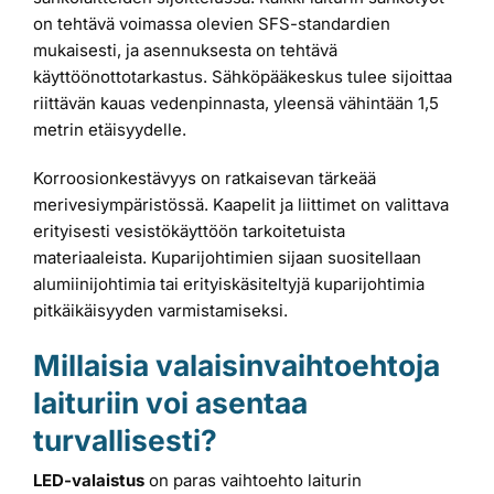
on tehtävä voimassa olevien SFS-standardien
mukaisesti, ja asennuksesta on tehtävä
käyttöönottotarkastus. Sähköpääkeskus tulee sijoittaa
riittävän kauas vedenpinnasta, yleensä vähintään 1,5
metrin etäisyydelle.
Korroosionkestävyys on ratkaisevan tärkeää
merivesiympäristössä. Kaapelit ja liittimet on valittava
erityisesti vesistökäyttöön tarkoitetuista
materiaaleista. Kuparijohtimien sijaan suositellaan
alumiinijohtimia tai erityiskäsiteltyjä kuparijohtimia
pitkäikäisyyden varmistamiseksi.
Millaisia valaisinvaihtoehtoja
laituriin voi asentaa
turvallisesti?
LED-valaistus
on paras vaihtoehto laiturin