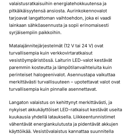
valaistusratkaisuihin energiatehokkuutensa ja
pitkäikäisyytensä ansiosta. Aurinkokennovalot
tarjoavat langattoman vaihtoehdon, joka ei vaadi
lainkaan sähköasennusta ja sopii erinomaisesti
syrjäisempiin paikkoihin.
Matalajännitejärjestelmät (12 V tai 24 V) ovat
turvallisempia kuin verkkovirtaratkaisut
vesistöympäristössä. Laiturin LED-valot kestävät
paremmin kosteutta ja lämpötilanvaihteluita kuin
perinteiset halogeenivalot. Asennustapa vaikuttaa
merkittävästi turvallisuuteen – upotettavat valot ovat
turvallisempia kuin pinnalle asennettavat.
Langaton valaistus on kehittynyt merkittävästi, ja
nykyiset akkukäyttöiset LED-ratkaisut kestävät useita
kuukausia yhdellä latauksella. Liikkeentunnistimet
vähentävät energiankulutusta ja pidentävät akkujen
käyttöikää. Vesistövalaistus kannattaa suunnitella