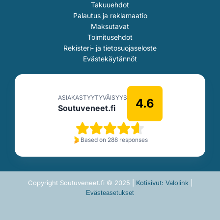
Takuuehdot
Palautus ja reklamaatio
Maksutavat
Toimitusehdot
Rekisteri- ja tietosuojaseloste
Evästekäytännöt
ASIAKASTYYTYVÄISYYS
4.6
Soutuveneet.fi
Based on 288 responses
Copyright Soutuveneet.fi © 2025 |
Kotisivut: Valolink
|
Evästeasetukset