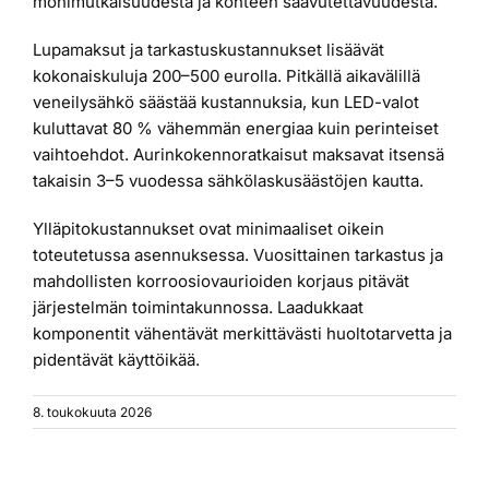
monimutkaisuudesta ja kohteen saavutettavuudesta.
Lupamaksut ja tarkastuskustannukset lisäävät
kokonaiskuluja 200–500 eurolla. Pitkällä aikavälillä
veneilysähkö säästää kustannuksia, kun LED-valot
kuluttavat 80 % vähemmän energiaa kuin perinteiset
vaihtoehdot. Aurinkokennoratkaisut maksavat itsensä
takaisin 3–5 vuodessa sähkölaskusäästöjen kautta.
Ylläpitokustannukset ovat minimaaliset oikein
toteutetussa asennuksessa. Vuosittainen tarkastus ja
mahdollisten korroosiovaurioiden korjaus pitävät
järjestelmän toimintakunnossa. Laadukkaat
komponentit vähentävät merkittävästi huoltotarvetta ja
pidentävät käyttöikää.
8. toukokuuta 2026