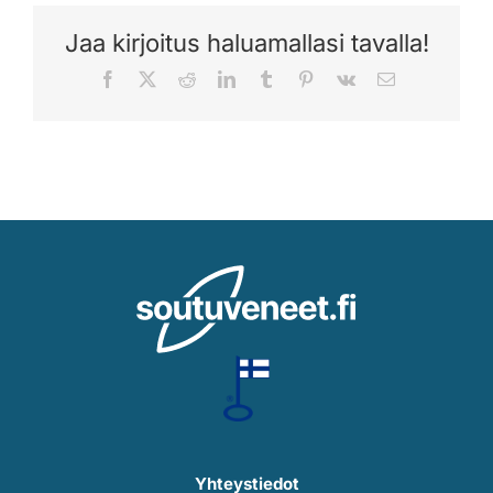
Jaa kirjoitus haluamallasi tavalla!
Facebook
X
Reddit
LinkedIn
Tumblr
Pinterest
Vk
Sähköposti
Yhteystiedot