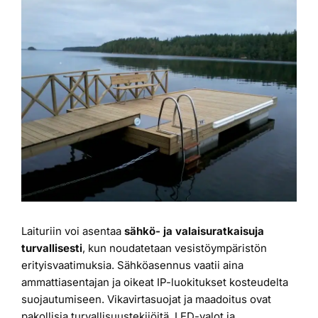
Katso
kuvaa
Laiturit
isompana
Valmistajat
Rahoitus
Asiakaskokemuksia
Laituriin voi asentaa
sähkö- ja valaisuratkaisuja
turvallisesti
, kun noudatetaan vesistöympäristön
erityisvaatimuksia. Sähköasennus vaatii aina
ammattiasentajan ja oikeat IP-luokitukset kosteudelta
suojautumiseen. Vikavirtasuojat ja maadoitus ovat
pakollisia turvallisuustekijöitä. LED-valot ja