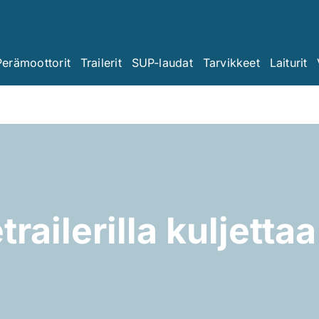
Perämoottorit
Trailerit
SUP-laudat
Tarvikkeet
Laiturit
railerilla kuljetta