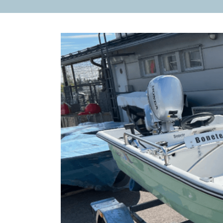
Katso
kuvaa
isompana