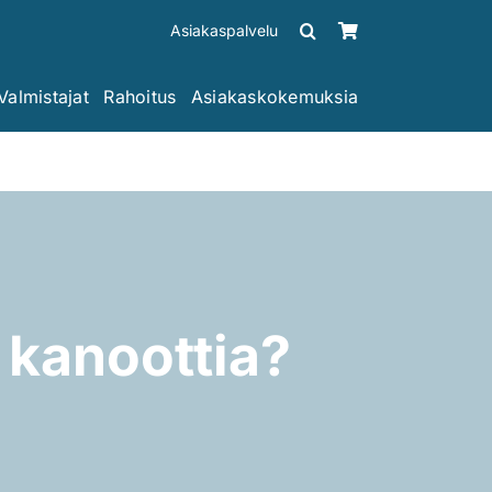
Asiakaspalvelu
Valmistajat
Rahoitus
Asiakaskokemuksia
a kanoottia?