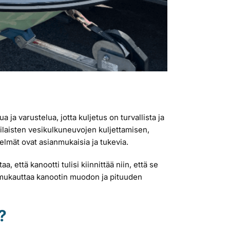
 ja varustelua, jotta kuljetus on turvallista ja
rilaisten vesikulkuneuvojen kuljettamisen,
telmät ovat asianmukaisia ja tukevia.
, että kanootti tulisi kiinnittää niin, että se
in mukauttaa kanootin muodon ja pituuden
?