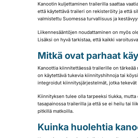
Kanootin kuljettaminen trailerilla saattaa vaatia
että käytettävä traileri on rekisteröity ja ett
valmistettu Suomessa turvallisuus ja kestävy
Liikennesääntöjen noudattaminen on myös olennai
Lisäksi on hyvä tarkistaa, että kaikki varoitusva
Mitkä ovat parhaat käy
Kanoottia kiinnitettäessä trailerille on tärkeää
on käytettävä tukevia kiinnityshihnoja tai köys
integroidut kiinnitysjärjestelmät, jotka tekevä
Kiinnityksen tulee olla tarpeeksi tiukka, mutta 
tasapainossa trailerilla ja että se ei heilu tai
pitkillä matkoilla.
Kuinka huolehtia kano