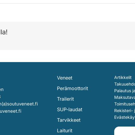
la!
Veneet
Artikkelit
Takuuehd
Perämoottorit
en
Palautus j
3
Maksutav
Trailerit
(a)soutuveneet.fi
Toimituse
SUP-laudat
Rekisteri- 
uveneet.fi
Evästekäy
Tarvikkeet
Laiturit