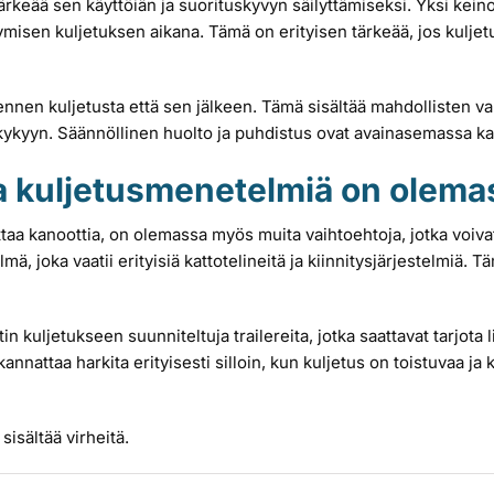
keää sen käyttöiän ja suorituskyvyn säilyttämiseksi. Yksi keino o
isen kuljetuksen aikana. Tämä on erityisen tärkeää, jos kuljetus
ennen kuljetusta että sen jälkeen. Tämä sisältää mahdollisten va
uskykyyn. Säännöllinen huolto ja puhdistus ovat avainasemassa k
sia kuljetusmenetelmiä on olem
ttaa kanoottia, on olemassa myös muita vaihtoehtoja, jotka voivat
, joka vaatii erityisiä kattotelineitä ja kiinnitysjärjestelmiä. Täm
tin kuljetukseen suunniteltuja trailereita, jotka saattavat tarjo
nnattaa harkita erityisesti silloin, kun kuljetus on toistuvaa ja k
sisältää virheitä.