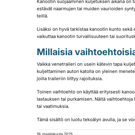
Kanootin suojaaminen kuljetuksen aikana on tär
estävät naarmujen tai muiden vaurioiden syntym
teillä.
Lisäksi on hyvä tarkistaa kanootin kunto sekä 
vaikuttaa kanootin turvallisuuteen tai suorit
Millaisia vaihtoehtoi
Vaikka venetraileri on usein kätevin tapa kulje
kuljettaminen auton katolla on yleinen menetelmä
joilla traileriin liittyy rajoituksia.
Toinen vaihtoehto on käyttää erityisesti kanoo
lastauksen tai purkamisen. Näitä vaihtoehtoja ka
tai vaatimuksia.
Tämä sisältö on luotu tekoälyn avulla, ja se voi 
19. maaliskuuta 2025