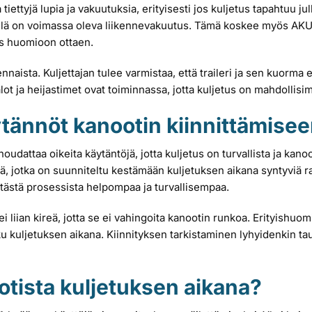
 tiettyjä lupia ja vakuutuksia, erityisesti jos kuljetus tapahtuu j
ä sillä on voimassa oleva liikennevakuutus. Tämä koskee myös AKU-
ys huomioon ottaen.
sta. Kuljettajan tulee varmistaa, että traileri ja sen kuorma eivä
lot ja heijastimet ovat toiminnassa, jotta kuljetus on mahdollisimm
tännöt kanootin kiinnittämiseen 
 noudattaa oikeita käytäntöjä, jotta kuljetus on turvallista ja kan
iä, jotka on suunniteltu kestämään kuljetuksen aikana syntyviä ra
t tästä prosessista helpompaa ja turvallisempaa.
ei liian kireä, jotta se ei vahingoita kanootin runkoa. Erityishuomi
 liiku kuljetuksen aikana. Kiinnityksen tarkistaminen lyhyidenkin 
otista kuljetuksen aikana?