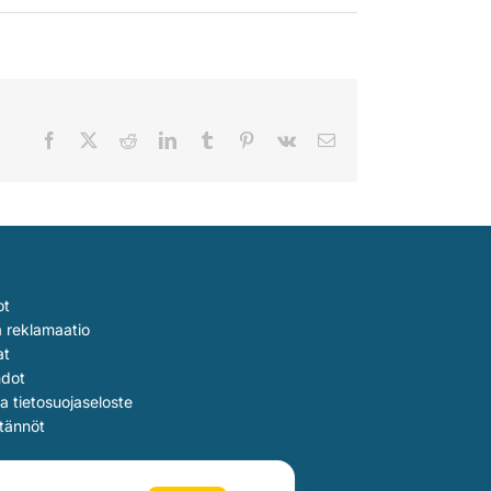
Facebook
X
Reddit
LinkedIn
Tumblr
Pinterest
Vk
Sähköposti
ot
a reklamaatio
at
hdot
ja tietosuojaseloste
tännöt