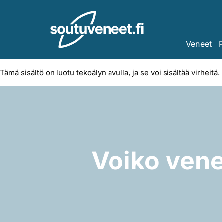
Skip
to
content
Veneet
Tämä sisältö on luotu tekoälyn avulla, ja se voi sisältää virheitä.
Voiko venet