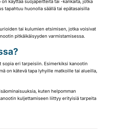
n käyttää suojapeitteitä tai -kankaita, jotka
 tapahtuu huonolla säällä tai epätasaisilla
urioiden tai kulumien etsimisen, jotka voisivat
anootin pitkäikäisyyden varmistamisessa.
assa?
 sopia eri tarpeisiin. Esimerkiksi kanootin
ä on kätevä tapa lyhyille matkoille tai alueilla,
ta lisäominaisuuksia, kuten helpomman
anootin kuljettamiseen liittyy erityisiä tarpeita