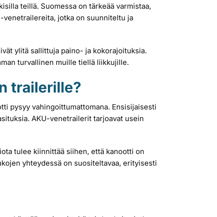
ulkisilla teillä. Suomessa on tärkeää varmistaa,
venetrailereita, jotka on suunniteltu ja
t ylitä sallittuja paino- ja kokorajoituksia.
an turvallinen muille tiellä liikkujille.
trailerille?
ootti pysyy vahingoittumattomana. Ensisijaisesti
situksia. AKU-venetrailerit tarjoavat usein
ota tulee kiinnittää siihen, että kanootti on
taukojen yhteydessä on suositeltavaa, erityisesti