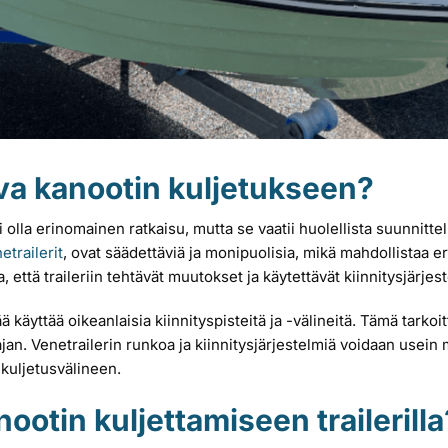
iva kanootin kuljetukseen?
olla erinomainen ratkaisu, mutta se vaatii huolellista suunnittelua
trailerit
, ovat säädettäviä ja monipuolisia, mikä mahdollistaa e
 että traileriin tehtävät muutokset ja käytettävät kiinnitysjärjes
käyttää oikeanlaisia kiinnityspisteitä ja -välineitä. Tämä tarkoittaa
ajan. Venetrailerin runkoa ja kiinnitysjärjestelmiä voidaan use
 kuljetusvälineen.
nootin kuljettamiseen trailerilla