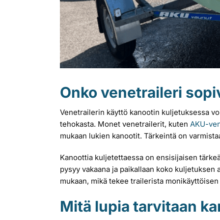
Onko venetraileri sop
Venetrailerin käyttö kanootin kuljetuksessa voi 
tehokasta. Monet venetrailerit, kuten
AKU-vene
mukaan lukien kanootit. Tärkeintä on varmistaa,
Kanoottia kuljetettaessa on ensisijaisen tärkeää 
pysyy vakaana ja paikallaan koko kuljetuksen 
mukaan, mikä tekee trailerista monikäyttöisen
Mitä lupia tarvitaan ka