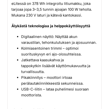
eLitessä on 378 Wh integroitu litiumakku, joka
tarjoaa jopa 3–3,5 tunnin ajoajan 100 W teholla.
Mukana 230 V laturi ja kätevä kantokassi.
Älykästä teknologiaa ja helppokäyttöisyyttä
Digitaalinen näyttö: Näyttää akun
varaustilan, tehonkulutuksen ja ajosuunnan.
Kolmiasentoinen trimmi – optimoi
suorituskyvyn eri ajo-olosuhteissa.
Jatkettava kaasukahva ja
tappokytkin lisäävät käyttömukavuutta ja
turvallisuutta.
Pikakiinnitys – moottori irtoaa
perälautakiinnikkeestä sekunneissa.
USB-C-liitin – lataa puhelimesi suoraan
moottorista.