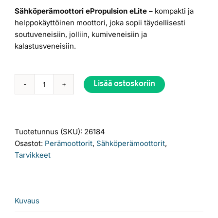
1
999,00 €.
Sähköperämoottori ePropulsion eLite –
kompakti ja
160,00 €.
helppokäyttöinen moottori, joka sopii täydellisesti
soutuveneisiin, jolliin, kumiveneisiin ja
kalastusveneisiin.
Lisää ostoskoriin
ePropulsion
Alternative:
eLite
määrä
Tuotetunnus (SKU):
26184
Osastot:
Perämoottorit
,
Sähköperämoottorit
,
Tarvikkeet
Kuvaus