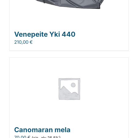
Venepeite Yki 440
210,00
€
Canomaran mela
70,00
€
(sis. alv 25,5%)