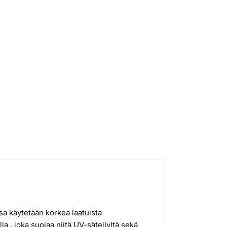
ssa käytetään korkea laatuista
la , joka suojaa niitä UV-säteilyltä sekä