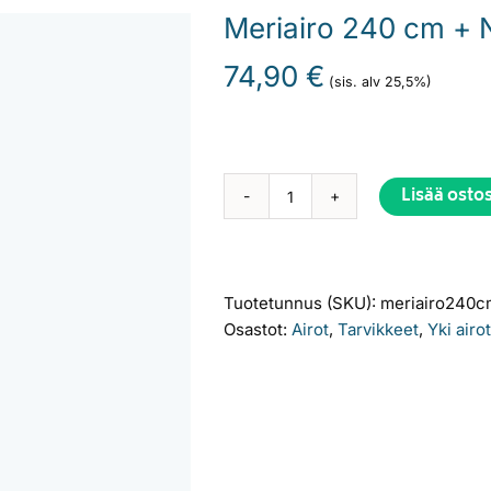
Meriairo 240 cm + 
74,90
€
(sis. alv 25,5%)
Lisää osto
Meriairo
Alternative:
240
cm
+
Tuotetunnus (SKU):
meriairo240c
Nivelhankaimet
Osastot:
Airot
,
Tarvikkeet
,
Yki airo
määrä