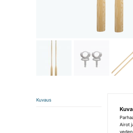
Kuvaus
Kuva
Parhaa
Airot 
vedenk