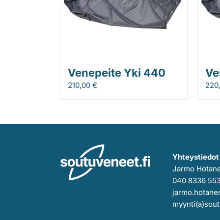
Venepeite Yki 440
Ve
210,00
€
220
Yhteystiedot
Jarmo Hotan
040 8336 55
jarmo.hotanen
myynti(a)sout