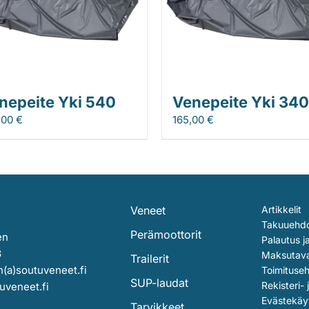
nepeite Yki 540
Venepeite Yki 340
,00
€
165,00
€
Veneet
Artikkelit
Takuuehd
Perämoottorit
en
Palautus j
3
Maksutav
Trailerit
(a)soutuveneet.fi
Toimituse
SUP-laudat
Rekisteri- 
uveneet.fi
Evästekäy
Tarvikkeet