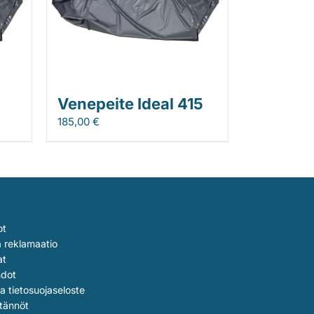
Venepeite Ideal 415
185,00
€
ot
a reklamaatio
at
hdot
ja tietosuojaseloste
tännöt