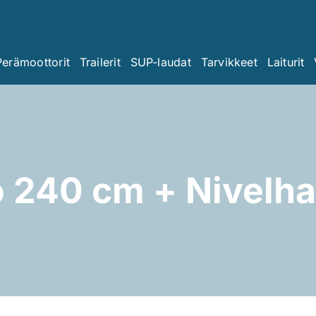
Perämoottorit
Trailerit
SUP-laudat
Tarvikkeet
Laiturit
o 240 cm + Nivelh