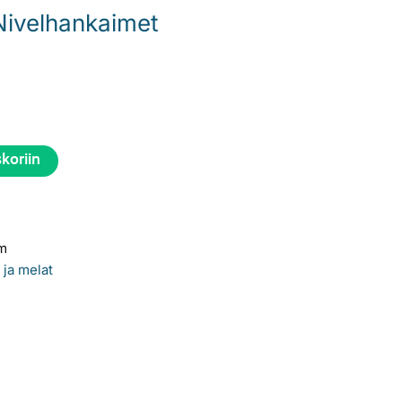
Nivelhankaimet
skoriin
m
t ja melat