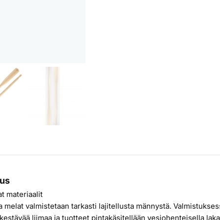
us
t materiaalit
ja melat valmistetaan tarkasti lajitellusta männystä. Valmistukse
estävää liimaa ja tuotteet pintakäsitellään vesiohenteisella lakal