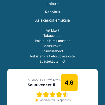
Laiturit
Rahoitus
Asiakaskokemuksia
Artikkelit
Takuuehdot
Palautus ja reklamaatio
Maksutavat
Toimitusehdot
Rekisteri- ja tietosuojaseloste
Evästekäytännöt
ASIAKASTYYTYVÄISYYS
4.6
Soutuveneet.fi
Based on 288 responses