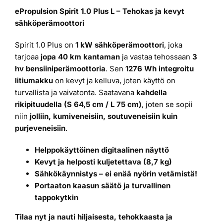
2
2
ePropulsion Spirit 1.0 Plus L – Tehokas ja kevyt
390,00 €.
190,00 €.
sähköperämoottori
Spirit 1.0 Plus on
1 kW sähköperämoottori
, joka
tarjoaa
jopa 40 km kantaman
ja vastaa tehossaan
3
hv bensiiniperämoottoria
. Sen
1276 Wh integroitu
litiumakku
on kevyt ja kelluva, joten käyttö on
turvallista ja vaivatonta. Saatavana
kahdella
rikipituudella (S 64,5 cm / L 75 cm)
, joten se sopii
niin
jolliin, kumiveneisiin, soutuveneisiin kuin
purjeveneisiin
.
Helppokäyttöinen digitaalinen näyttö
Kevyt ja helposti kuljetettava (8,7 kg)
Sähkökäynnistys – ei enää nyörin vetämistä!
Portaaton kaasun säätö ja turvallinen
tappokytkin
Tilaa nyt ja nauti hiljaisesta, tehokkaasta ja