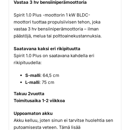
Vastaa 3 hv bensiiniperämoottoria
Spirit 1.0 Plus -moottorin 1 kW BLDC-
moottori tuottaa propulsiivisen tehon, joka
vastaa 3 hv bensiiniperämoottoria – ilman
päästöjä, melua tai polttoainekustannuksia.
Saatavana kaksi eri rikipituutta
Spirit 1.0 Plus on saatavana kahdella eri
rikipituudella:
S-malli
: 64,5 cm
L-malli
: 75 cm
Takuu 2vuotta
Toimitusaika 1-2 viikkoa
Uppoamaton akku
Akku kelluu, joten sinun ei tarvitse huolehtia sen
putoamisesta veteen. Tämä lisää