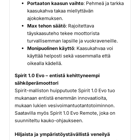
Portaaton kaasun vaihto
: Pehmeä ja tarkka
kaasukahva takaa miellyttävän
ajokokemuksen.
Max tehon säätö
: Rajoitettava
täyskaasuteho tekee moottorista
turvallisemman lapsille ja vuokraveneille.
Monipuolinen käyttö
: Kaasukahvaa voi
käyttää helposti sekä vasemmalla että
oikealla kädellä.
Spirit 1.0 Evo – entistä kehittyneempi
sähköperämoottori
Spirit-malliston huipputuote Spirit 1.0 Evo tuo
mukanaan entistä enemmän innovaatioita,
mukaan lukien
vesivoimantuotantotoiminnon.
Saatavilla myös Spirit 1.0 Evo Remote, joka on
suunniteltu kauko-ohjaukseen.
Hiljaista ja ympäristöystävällistä veneilyä