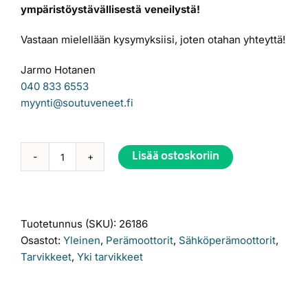
ympäristöystävällisestä veneilystä!
Vastaan mielellään kysymyksiisi, joten otahan yhteyttä!
Jarmo Hotanen
040 833 6553
myynti@soutuveneet.fi
Lisää ostoskoriin
ePropulsion
Alternative:
Spirit
1.0
plus
Tuotetunnus (SKU):
26186
L
Osastot:
Yleinen
,
Perämoottorit
,
Sähköperämoottorit
,
määrä
Tarvikkeet
,
Yki tarvikkeet