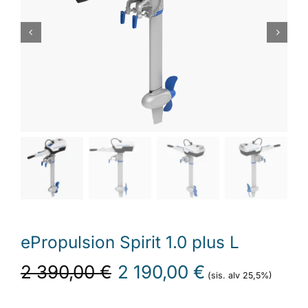
Laiturit
Valmistajat
Rahoitus
Asiakaskokemuksia
ePropulsion Spirit 1.0 plus L
Alkuperäinen
Nykyinen
2 390,00
€
2 190,00
€
(sis. alv 25,5%)
hinta
hinta
oli:
on: