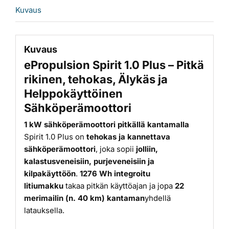
Kuvaus
Kuvaus
ePropulsion Spirit 1.0 Plus – Pitkä
rikinen, tehokas, Älykäs ja
Helppokäyttöinen
Sähköperämoottori
1 kW sähköperämoottori pitkällä kantamalla
Spirit 1.0 Plus on
tehokas ja kannettava
sähköperämoottori
, joka sopii
jolliin,
kalastusveneisiin, purjeveneisiin ja
kilpakäyttöön
.
1276 Wh integroitu
litiumakku
takaa pitkän käyttöajan ja jopa
22
merimailin (n. 40 km) kantaman
yhdellä
latauksella.