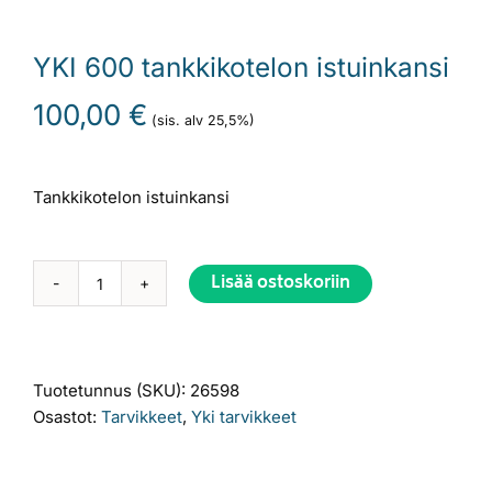
YKI 600 tankkikotelon istuinkansi
100,00
€
(sis. alv 25,5%)
Tankkikotelon istuinkansi
Lisää ostoskoriin
YKI
Alternative:
600
tankkikotelon
istuinkansi
Tuotetunnus (SKU):
26598
määrä
Osastot:
Tarvikkeet
,
Yki tarvikkeet