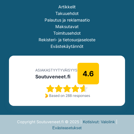
Artikkelit
Takuuehdot
Palautus ja reklamaatio
Maksutavat
Toimitusehdot
Rekisteri- ja tietosuojaseloste
Evästekäytännöt
ASIAKASTYYTYVÄISYYS
4.6
Soutuveneet.fi
Based on 288 responses
Copyright Soutuveneet.fi © 2025 |
Kotisivut: Valolink
|
Evästeasetukset