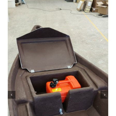
Laiturit
Valmistajat
Rahoitus
Asiakaskokemuksia