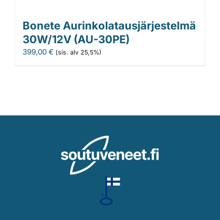
Bonete Aurinkolataus­järjestelmä
30W/12V (AU-30PE)
399,00
€
(sis. alv 25,5%)