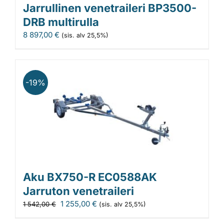
Jarrullinen venetraileri BP3500-
DRB multirulla
8 897,00
€
(sis. alv 25,5%)
-19%
Aku BX750-R EC0588AK
Jarruton venetraileri
Alkuperäinen
Nykyinen
1 255,00
€
1 542,00
€
(sis. alv 25,5%)
hinta
hinta