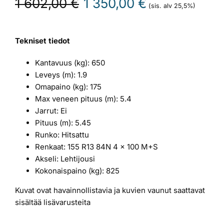
1 602,00
€
1 350,00
€
(sis. alv 25,5%)
hinta
hinta
oli:
on:
1
1
Tekniset tiedot
602,00 €.
350,00 €.
Kantavuus (kg): 650
Leveys (m): 1.9
Omapaino (kg): 175
Max veneen pituus (m): 5.4
Jarrut: Ei
Pituus (m): 5.45
Runko: Hitsattu
Renkaat: 155 R13 84N 4 x 100 M+S
Akseli: Lehtijousi
Kokonaispaino (kg): 825
Kuvat ovat havainnollistavia ja kuvien vaunut saattavat
sisältää lisävarusteita