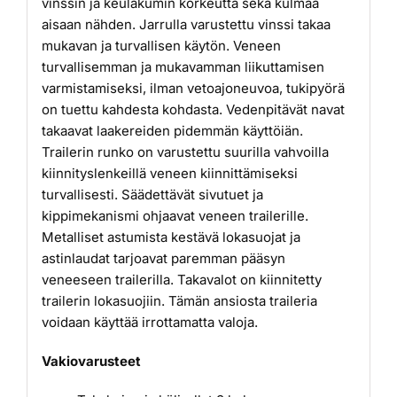
vinssin ja keulakumin korkeutta sekä kulmaa
aisaan nähden. Jarrulla varustettu vinssi takaa
mukavan ja turvallisen käytön. Veneen
turvallisemman ja mukavamman liikuttamisen
varmistamiseksi, ilman vetoajoneuvoa, tukipyörä
on tuettu kahdesta kohdasta. Vedenpitävät navat
takaavat laakereiden pidemmän käyttöiän.
Trailerin runko on varustettu suurilla vahvoilla
kiinnityslenkeillä veneen kiinnittämiseksi
turvallisesti. Säädettävät sivutuet ja
kippimekanismi ohjaavat veneen trailerille.
Metalliset astumista kestävä lokasuojat ja
astinlaudat tarjoavat paremman pääsyn
veneeseen trailerilla. Takavalot on kiinnitetty
trailerin lokasuojiin. Tämän ansiosta traileria
voidaan käyttää irrottamatta valoja.
Vakiovarusteet