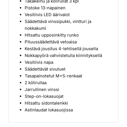
Takakeinu ja kölirullat 3 kpl
Pistoke 13-napainen
Vesitiivis LED äärivalot
Säädettävä vinssipukki, vintturi ja
nokkakumi
Hitsattu upposinkitty runko
Pituussäädettävä vetoaisa
Kestävä jousitus 4-lehtisellä jousella
Nokkapyörä vahvistetulla kiinnityksellä
Vesitiivis napa
Säädettävät sivutuet
Tasapainotetut M+S-renkaat
2 kölirullaa
Jarrullinen vinssi
Step-on-lokasuojat
Hitsattu sidontalenkki
Astinlaudat lokasuojissa