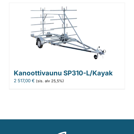
oli:
on:
1
1
542,00 €.
255,00 €.
Kanoottivaunu SP310-L/Kayak
2 517,00
€
(sis. alv 25,5%)