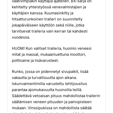
vaativimpiakin käyttäjiä ajatellen. BX-sarja on
kehitetty yhteistyössä venevalmistajien ja
käyttäjien kanssa. Kuumasinkitty ja
hitsatturunkoinen traileri on suunnitelty
jokapäiväiseen käyttöön sekä niille, jotka
tarvitsevat traileria vain kerran tai kahdesti
vuodessa.
HUOM! Kun valitset traileria, huomio veneesi
mitat ja massat, mukaanluettuna moottori,
polttoaine ja lisävarusteet.
Runko, jossa on pidennetyt sivupalkit, lisää
vakautta ja turvallisuutta ajon aikana.
Iskunvaimentimilla varustettu lehtijousitus
parantaa ajomukavuutta huonoilla teillä.
Säädettävä vetoaisan pituus mahdollistaa trailerin
säätämisen veneen pituuden ja painopisteen
mukaan. Vinssipukissa on mahdollista säätää