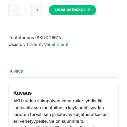
Lisää ostoskoriin
AKU
Alternative:
BX750-
L
EC0589AK
Tuotetunnus (SKU):
26615
venetraileri
Osastot:
Trailerit
,
Venetrailerit
määrä
Kuvaus
Kuvaus
AKU uuden sukupolven venetraileri yhdistää
innovatiivisen muotoilun ja käytännöllisyyden
tarjoten turvallisen ja kätevän kuljetusratkaisun
eri venetyypeille. Se on suunniteltu