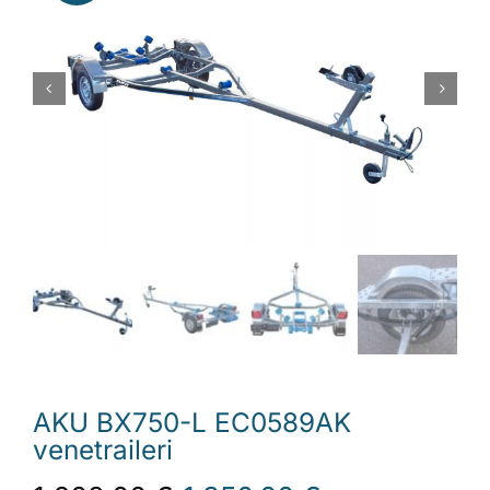
Laiturit
Valmistajat
Rahoitus
Asiakaskokemuksia
AKU BX750-L EC0589AK
venetraileri
Alkuperäinen
Nykyinen