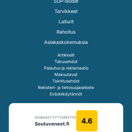
SUP-laudat
Tarvikkeet
Laiturit
Rahoitus
Asiakaskokemuksia
Artikkelit
Takuuehdot
Palautus ja reklamaatio
Maksutavat
Toimitusehdot
Rekisteri- ja tietosuojaseloste
Evästekäytännöt
ASIAKASTYYTYVÄISYYS
4.6
Soutuveneet.fi