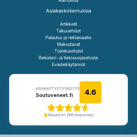
Asiakaskokemuksia
Artikkelit
Takuuehdot
Palautus ja reklamaatio
Maksutavat
Toimitusehdot
Rekisteri- ja tietosuojaseloste
Evästekäytännöt
ASIAKASTYYTYVÄISYYS
4.6
Soutuveneet.fi
Based on 288 responses