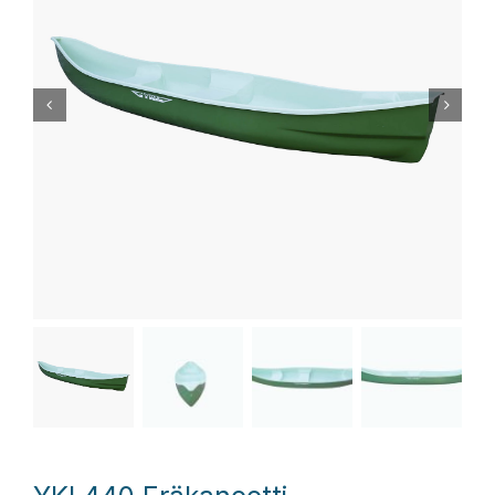
Laiturit
Valmistajat
Rahoitus
Asiakaskokemuksia