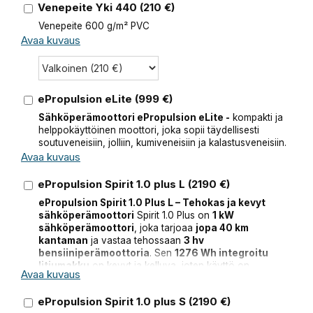
Venepeite Yki 440
(
210
€)
Venepeite 600 g/m² PVC
Avaa kuvaus
ePropulsion eLite
(
999
€)
Sähköperämoottori ePropulsion eLite -
kompakti ja
helppokäyttöinen moottori, joka sopii täydellisesti
soutuveneisiin, jolliin, kumiveneisiin ja kalastusveneisiin.
Avaa kuvaus
ePropulsion Spirit 1.0 plus L
(
2190
€)
ePropulsion Spirit 1.0 Plus L – Tehokas ja kevyt
sähköperämoottori
Spirit 1.0 Plus on
1 kW
sähköperämoottori
, joka tarjoaa
jopa 40 km
kantaman
ja vastaa tehossaan
3 hv
bensiiniperämoottoria
. Sen
1276 Wh integroitu
litiumakku
on kevyt ja kelluva, joten käyttö on
Avaa kuvaus
turvallista ja vaivatonta. Saatavana
kahdella
rikipituudella (S 64,5 cm / L 75 cm)
, joten se sopii
ePropulsion Spirit 1.0 plus S
(
2190
€)
niin
jolliin, kumiveneisiin, soutuveneisiin kuin