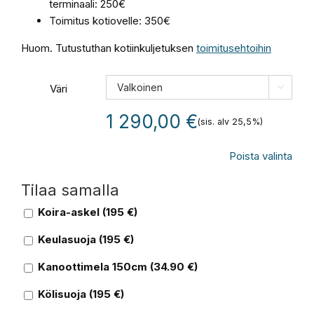
terminaali: 250€
Toimitus kotiovelle: 350€
Huom. Tutustuthan kotiinkuljetuksen
toimitusehtoihin
Väri

1 290,00
€
(sis. alv 25,5%)
Poista valinta
Tilaa samalla
Koira-askel
(
195
€)
Keulasuoja
(
195
€)
Kanoottimela 150cm
(
34.90
€)
Kölisuoja
(
195
€)