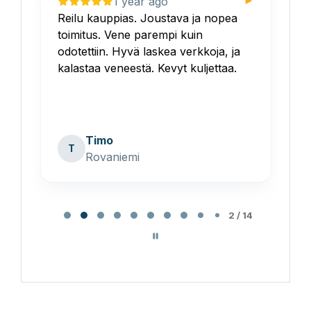
1 year ago
y
Reilu kauppias. Joustava ja nopea
V
.
toimitus. Vene parempi kuin
v
odotettiin. Hyvä laskea verkkoja, ja
H
kalastaa veneestä. Kevyt kuljettaa.
Timo
T
Rovaniemi
Page
2
2 / 14
of
14