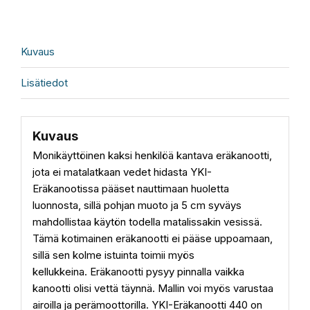
Kuvaus
Lisätiedot
Kuvaus
Monikäyttöinen kaksi henkilöä kantava eräkanootti,
jota ei matalatkaan vedet hidasta
YKI-
Eräkanootissa pääset nauttimaan huoletta
luonnosta, sillä pohjan muoto ja 5 cm syväys
mahdollistaa käytön todella matalissakin vesissä.
Tämä kotimainen eräkanootti ei pääse uppoamaan,
sillä sen kolme istuinta toimii myös
kellukkeina.
Eräkanootti pysyy pinnalla vaikka
kanootti olisi vettä täynnä. Mallin voi myös varustaa
airoilla ja perämoottorilla.
YKI-Eräkanootti 440 on