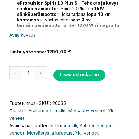
purjeveneisiin
.
ePropulsion Spirit 1.0 Plus S – Tehokas ja kevyt
sähköperämoottori
Spirit 1.0 Plus on
1 kW
Helppokäyttöinen digitaalinen näyttö
sähköperämoottori
, joka tarjoaa
jopa 40 km
Kevyt ja helposti kuljetettava (8,7 kg)
kantaman
ja vastaa tehossaan
3 hv
Sähkökäynnistys – ei enää nyörin vetämistä!
bensiiniperämoottoria
. Sen
1276 Wh integroitu
Portaaton kaasun säätö ja turvallinen
litiumakku
on kevyt ja kelluva, joten käyttö on
tappokytkin
Avaa kuvaus
turvallista ja vaivatonta. Saatavana
kahdella
rikipituudella (S 64,5 cm / L 75 cm)
, joten se sopii
Tilaa nyt ja nauti hiljaisesta, tehokkaasta ja
niin
jolliin, kumiveneisiin, soutuveneisiin kuin
ympäristöystävällisestä veneilystä!
Vastaan
Hinta yhteensä:
1290,00 €
purjeveneisiin
.
mielellään kysymyksiisi, joten otahan yhteyttä! Jarmo
Hotanen
040 833 6553
myynti@soutuveneet.fi
Helppokäyttöinen digitaalinen näyttö
Kevyt ja helposti kuljetettava (8,7 kg)
Lisää ostoskoriin
Sähkökäynnistys – ei enää nyörin vetämistä!
YKI
Portaaton kaasun säätö ja turvallinen
440
tappokytkin
Eräkanootti
Alternative:
Tilaa nyt ja nauti hiljaisesta, tehokkaasta ja
määrä
ympäristöystävällisestä veneilystä!
Vastaan
Tuotetunnus (SKU):
26035
mielellään kysymyksiisi, joten otahan yhteyttä!
Osastot:
Eräkanootti-mallit
,
Metsästysveneet
,
Yki-
Jarmo Hotanen
040 833 6553
myynti@soutuveneet.fi
veneet
Avainsanat tuotteelle
1 kuorimalli
,
Kahden hengen
veneet
,
Metsästys ja kalastus
,
Yki-veneet