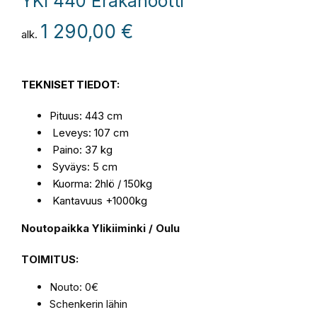
YKI 440 Eräkanootti
1 290,00
€
alk.
TEKNISET
TIEDOT
:
Pituus: 443 cm
Leveys: 107 cm
Paino: 37 kg
Syväys: 5 cm
Kuorma: 2hlö / 150kg
Kantavuus +1000kg
Noutopaikka Ylikiiminki / Oulu
TOIMITUS:
Nouto: 0€
Schenkerin lähin