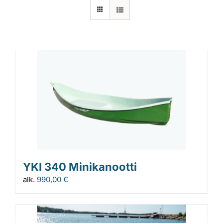
Laiturit
Valmistajat
Rahoitus
Asiakaskokemuksia
YKI 340 Minikanootti
alk.
990,00
€