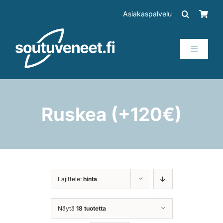
Skip
Asiakaspalvelu
to
content
Toggle
Navigati
Veneet
Perämoottorit
Ruskea (+120€)
Trailerit
SUP-laudat
Lajittele:
hinta
Tarvikkeet
Näytä
18 tuotetta