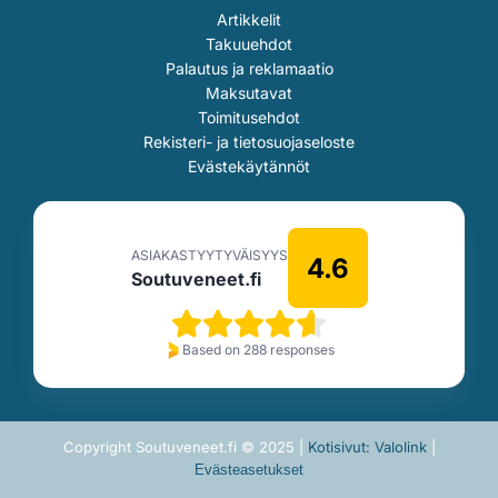
Artikkelit
Takuuehdot
Palautus ja reklamaatio
Maksutavat
Toimitusehdot
Rekisteri- ja tietosuojaseloste
Evästekäytännöt
ASIAKASTYYTYVÄISYYS
4.6
Soutuveneet.fi
Based on 288 responses
Copyright Soutuveneet.fi © 2025 |
Kotisivut: Valolink
|
Evästeasetukset