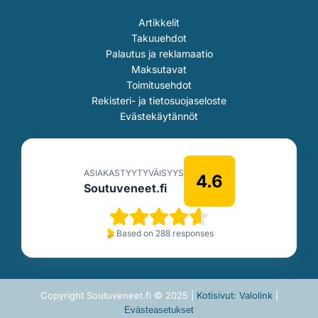
Artikkelit
Takuuehdot
Palautus ja reklamaatio
Maksutavat
Toimitusehdot
Rekisteri- ja tietosuojaseloste
Evästekäytännöt
ASIAKASTYYTYVÄISYYS
4.6
Soutuveneet.fi
Based on 288 responses
Copyright Soutuveneet.fi © 2025 |
Kotisivut: Valolink
|
Evästeasetukset