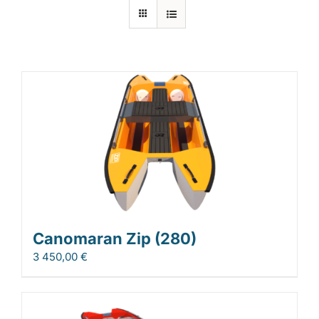
Laiturit
Valmistajat
Rahoitus
Asiakaskokemuksia
Canomaran Zip (280)
3 450,00
€