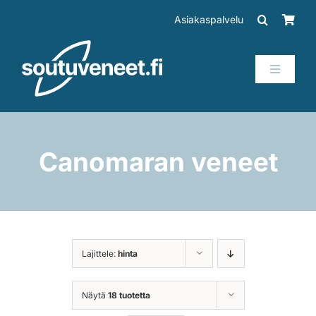
Skip
Asiakaspalvelu
to
content
Toggle
Navigati
Veneet
Perämoottorit
Canomaran veneet
Trailerit
SUP-laudat
Lajittele:
hinta
Tarvikkeet
Näytä
18 tuotetta