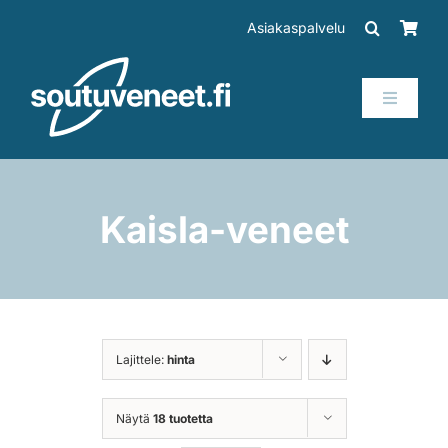
Skip
Asiakaspalvelu
to
content
Toggle
Navigati
Veneet
Perämoottorit
Kaisla-veneet
Trailerit
SUP-laudat
Lajittele:
hinta
Tarvikkeet
Näytä
18 tuotetta