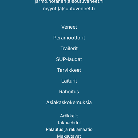
jarmo.hotanen(a)soutuveneet.fi
myynti(a)soutuveneet.fi
Veneet
Perämoottorit
Trailerit
SUP-laudat
Tarvikkeet
Laiturit
Rahoitus
Asiakaskokemuksia
Artikkelit
Takuuehdot
Palautus ja reklamaatio
Maksutavat