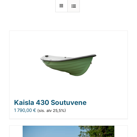
Laiturit
Valmistajat
Rahoitus
Asiakaskokemuksia
Kaisla 430 Soutuvene
1 790,00
€
(sis. alv 25,5%)