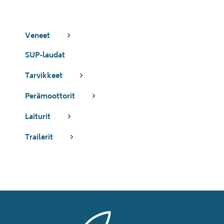
Laiturit
Veneet
Valmistajat
SUP-laudat
Tarvikkeet
Rahoitus
Perämoottorit
Asiakaskokemuksia
Laiturit
Trailerit