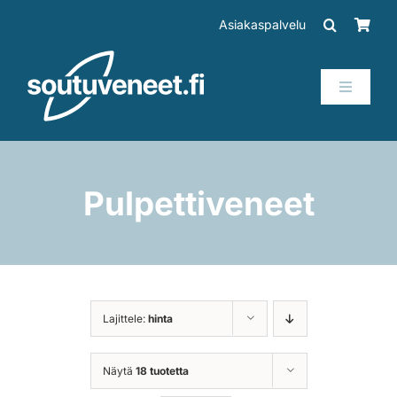
Skip
Asiakaspalvelu
to
content
Toggle
Navigati
Veneet
Perämoottorit
Pulpettiveneet
Trailerit
SUP-laudat
Lajittele:
hinta
Tarvikkeet
Näytä
18 tuotetta