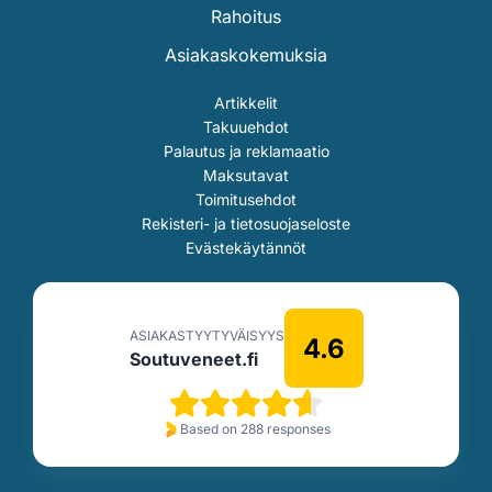
Rahoitus
Asiakaskokemuksia
Artikkelit
Takuuehdot
Palautus ja reklamaatio
Maksutavat
Toimitusehdot
Rekisteri- ja tietosuojaseloste
Evästekäytännöt
ASIAKASTYYTYVÄISYYS
4.6
Soutuveneet.fi
Based on 288 responses