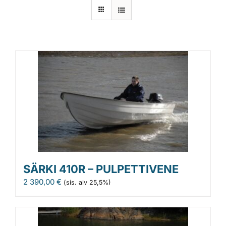
Laiturit
Valmistajat
Rahoitus
Asiakaskokemuksia
SÄRKI 410R – PULPETTIVENE
2 390,00
€
(sis. alv 25,5%)