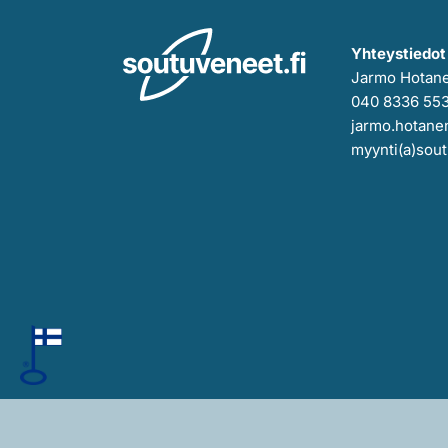
Yhteystiedot
Jarmo Hotan
040 8336 55
jarmo.hotanen
myynti(a)sout