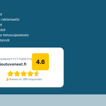
ot
a reklamaatio
at
hdot
ja tietosuojaseloste
tännöt
ASIAKASTYYTYVÄISYYS
4.6
Soutuveneet.fi
Based on 288 responses