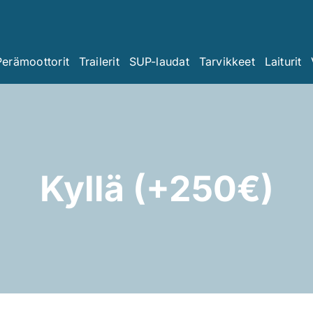
Perämoottorit
Trailerit
SUP-laudat
Tarvikkeet
Laiturit
Kyllä (+250€)