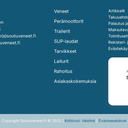
Veneet
Artikkelit
Takuuehd
Perämoottorit
en
Palautus j
3
Maksutav
Trailerit
(a)soutuveneet.fi
Toimituse
SUP-laudat
Rekisteri- 
uveneet.fi
Evästekäy
Tarvikkeet
Laiturit
Rahoitus
Asiakaskokemuksia
Copyright Soutuveneet.fi © 2025 |
Kotisivut: Valolink
|
Evästeasetukset