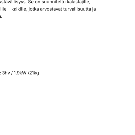
stävällisyys. Se on suunniteltu kalastajille,
lle – kaikille, jotka arvostavat turvallisuutta ja
a.
 3hv / 1.9kW /21kg