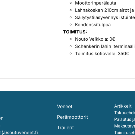
Moottorinperälauta
Lahnakosken 210cm airot j
Säilytystilasyvennys istuinl
Kondenssitulppa
TOIMITUS:
Nouto Veikkola: 0€
Schenkerin lähin terminaal
Toimitus kotiovelle: 350€
Veneet
Artikkelit
Takuuehd
Perämoottorit
en
Palautus j
3
Maksutav
Trailerit
(a)soutuveneet.fi
Toimituse