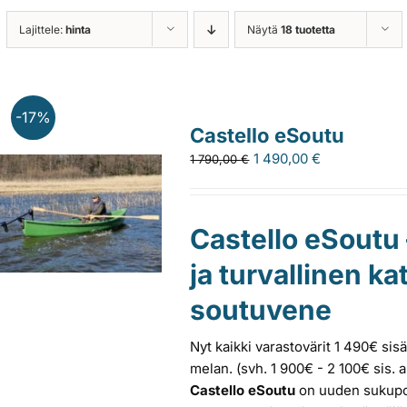
Lajittele:
hinta
Näytä
18 tuotetta
-17%
Castello eSoutu
1 490,00
€
1 790,00
€
Castello eSoutu
ja turvallinen 
soutuvene
Nyt kaikki varastovärit 1 490€ si
melan. (svh. 1 900€ - 2 100€ sis. 
Castello eSoutu
on uuden sukupol