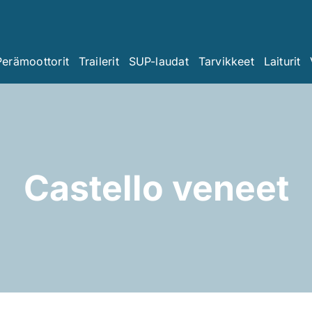
Perämoottorit
Trailerit
SUP-laudat
Tarvikkeet
Laiturit
Castello veneet