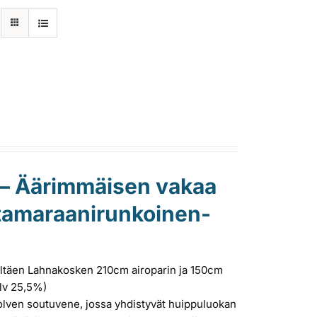
 – Äärimmäisen vakaa
katamaraanirunkoinen-
sältäen Lahnakosken 210cm airoparin ja 150cm
alv 25,5%)
ven soutuvene, jossa yhdistyvät huippuluokan