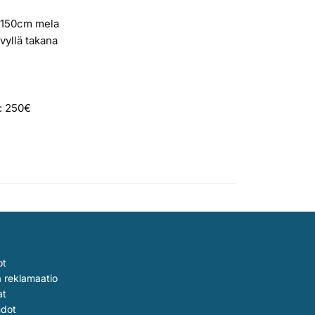
a 150cm mela
evyllä takana
i: 250€
ot
a reklamaatio
at
hdot