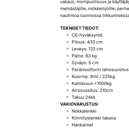
vakaus, monipuolisuus ja käyttäjäy
metsästäjille, mökkeilijöille, perhei
nautintoa luonnossa liikkumisess
TEKNISET TIEDOT:
CE-hyväksyntä
Pituus: 433 cm
Leveys: 133 cm
Paino: 63 kg
Syväys: 5 cm
Perämoottorin tehosuositus:
Kuorma: 3hlö / 225kg
Kantavuus +1000kg
Airosuositus: 210cm
Takuu 24kk
VAKIOVARUSTUS:
Nokkalenkki
Kiinnityslenkki takana
Hankaimet